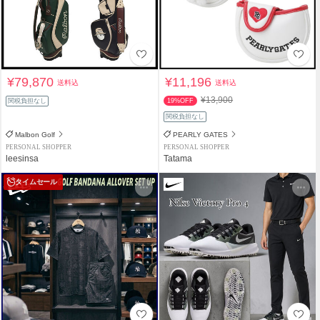
¥79,870
¥11,196
送料込
送料込
¥13,900
関税負担なし
19%OFF
関税負担なし
Malbon Golf
PEARLY GATES
PERSONAL SHOPPER
PERSONAL SHOPPER
leesinsa
Tatama
タイムセール