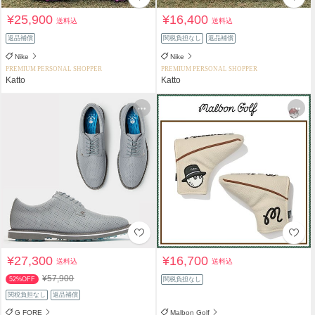
¥25,900
¥16,400
送料込
送料込
返品補償
関税負担なし
返品補償
Nike
Nike
PREMIUM PERSONAL SHOPPER
PREMIUM PERSONAL SHOPPER
Katto
Katto
¥27,300
¥16,700
送料込
送料込
¥57,900
52%OFF
関税負担なし
関税負担なし
返品補償
G FORE
Malbon Golf