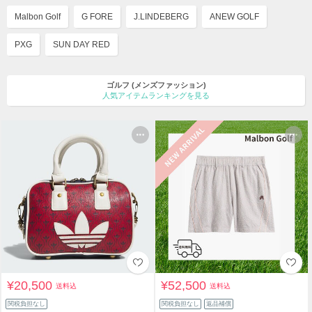
Malbon Golf
G FORE
J.LINDEBERG
ANEW GOLF
PXG
SUN DAY RED
ゴルフ
(メンズファッション)
人気アイテムランキングを見る
¥20,500
¥52,500
送料込
送料込
関税負担なし
関税負担なし
返品補償