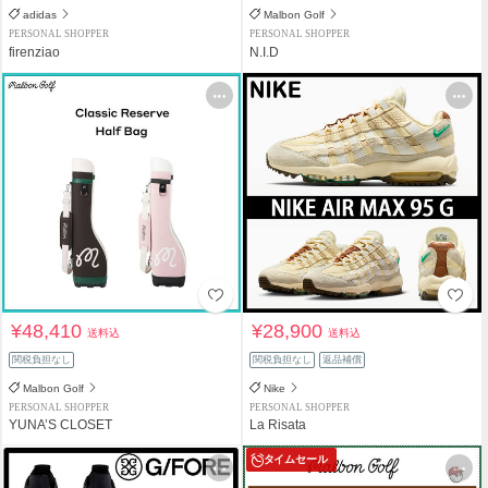
adidas
Malbon Golf
PERSONAL SHOPPER
PERSONAL SHOPPER
firenziao
N.I.D
¥48,410
¥28,900
送料込
送料込
関税負担なし
関税負担なし
返品補償
Malbon Golf
Nike
PERSONAL SHOPPER
PERSONAL SHOPPER
YUNA’S CLOSET
La Risata
タイムセール