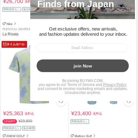
¥26,700
¥6,749
送料込
送料込
¥7,700
関税負担なし
返品補償
12%OFF
関税負担なし
Nike
Starbucks
PERSONAL SHOPPER
PERSONAL SHOPPER
La Risata
likesugi
タイムセール
¥25,363
¥23,400
送料込
送料込
¥29,800
14%OFF
関税負担なし
関税負担なし
返品補償
ANEW GOLF
Malbon Golf