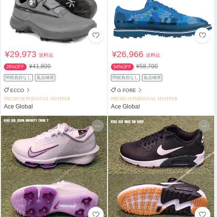
¥29,973
¥26,966
送料込
送料込
¥41,800
¥58,700
28%OFF
54%OFF
関税負担なし
返品補償
関税負担なし
返品補償
ECCO
G FORE
PREMIUM PERSONAL SHOPPER
PREMIUM PERSONAL SHOPPER
Ace Global
Ace Global