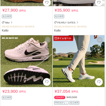
¥27,900
¥35,900
送料込
送料込
返品補償
返品補償
Nike
PEARLY GATES
PREMIUM PERSONAL SHOPPER
PREMIUM PERSONAL SHOPPER
Katto
Katto
タイムセール
¥23,900
¥37,054
送料込
送料込
¥49,500
返品補償
25%OFF
関税負担なし
返品補償