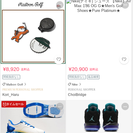
¥8,920
¥20,900
送料込
送料込
関税負担なし
関税負担なし
返品補償
Malbon Golf
Nike
PREMIUM PERSONAL SHOPPER
PERSONAL SHOPPER
Kori_Haru
ChoiBridge
タイムセール