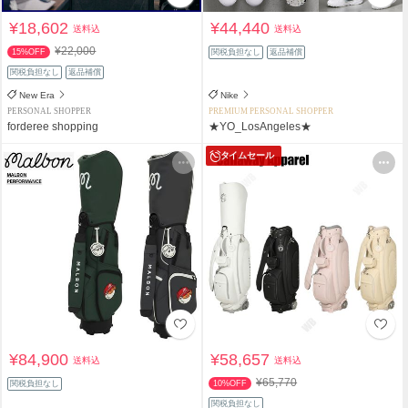
¥18,602
¥44,440
送料込
送料込
¥22,000
15%OFF
関税負担なし
返品補償
関税負担なし
返品補償
New Era
Nike
PERSONAL SHOPPER
PREMIUM PERSONAL SHOPPER
forderee shopping
★YO_LosAngeles★
タイムセール
¥84,900
¥58,657
送料込
送料込
¥65,770
関税負担なし
10%OFF
関税負担なし