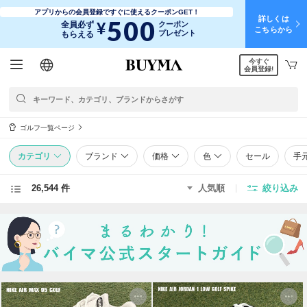
アプリからの会員登録ですぐに使えるクーポンGET！
詳しくは
500
¥
全員必ず
クーポン
こちらから
プレゼント
もらえる
今すぐ
日本語
English
简体中文
繁體中文
会員登録!
ゴルフ一覧ページ
カテゴリ
ブランド
価格
色
セール
手
26,544 件
人気順
絞り込み