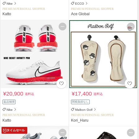
Nike
ECCO
PREMIUM PERSONAL SHOPPER
PREMIUM PERSONAL SHOPPER
Katto
Ace Global
¥20,900
¥17,400
送料込
送料込
返品補償
関税負担なし
Nike
Malbon Golf
PREMIUM PERSONAL SHOPPER
PREMIUM PERSONAL SHOPPER
Katto
Kori_Haru
タイムセール