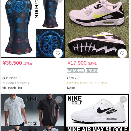
¥38,500
¥17,900
送料込
送料込
関税負担なし
返品補償
G FORE
Nike
PERSONAL SHOPPER
PREMIUM PERSONAL SHOPPER
sh1nach1ku
Katto