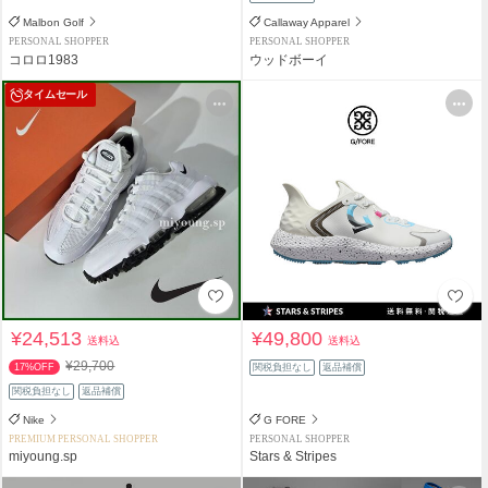
Malbon Golf
Callaway Apparel
PERSONAL SHOPPER
PERSONAL SHOPPER
コロロ1983
ウッドボーイ
タイムセール
¥24,513
¥49,800
送料込
送料込
¥29,700
17%OFF
関税負担なし
返品補償
関税負担なし
返品補償
Nike
G FORE
PREMIUM PERSONAL SHOPPER
PERSONAL SHOPPER
miyoung.sp
Stars & Stripes