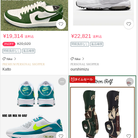
¥19,314
¥22,821
送料込
送料込
¥20,020
3%OFF
関税負担なし
返品補償
関税負担なし
返品補償
Nike
Nike
PREMIUM PERSONAL SHOPPER
PERSONAL SHOPPER
Katto
ourshimizu
タイムセール