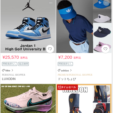
¥25,570
¥7,200
送料込
送料込
関税負担なし
返品補償
関税負担なし
Nike
adidas
PERSONAL SHOPPER
PREMIUM PERSONAL SHOPPER
LUXODIN
ドットちょび
タイムセール