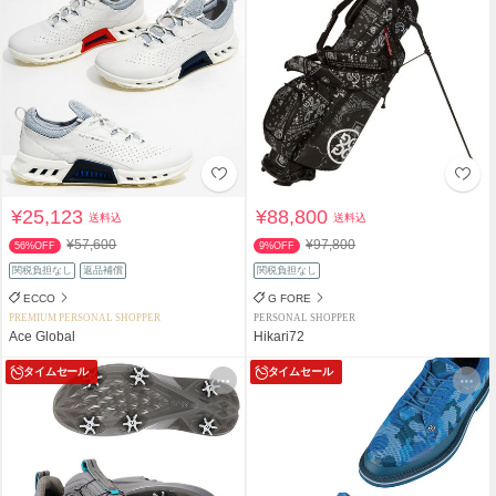
¥25,123
¥88,800
送料込
送料込
¥57,600
¥97,800
56%OFF
9%OFF
関税負担なし
返品補償
関税負担なし
ECCO
G FORE
PREMIUM PERSONAL SHOPPER
PERSONAL SHOPPER
Ace Global
Hikari72
タイムセール
タイムセール