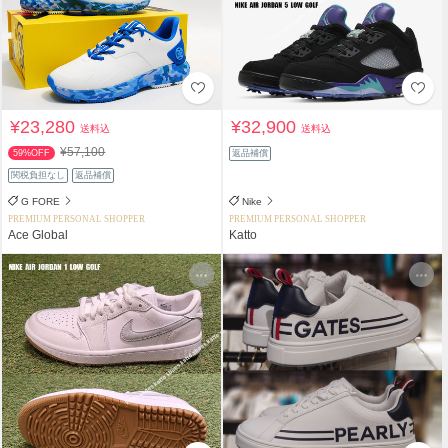
¥23,280
¥32,900
送料込
送料込
¥57,100
59%OFF
返品補償
関税負担なし
返品補償
G FORE
Nike
PREMIUM PERSONAL SHOPPER
PREMIUM PERSONAL SHOPPER
Ace Global
Katto