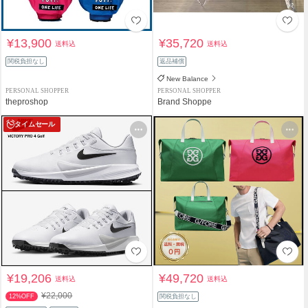
¥13,900
¥35,720
送料込
送料込
関税負担なし
返品補償
New Balance
PERSONAL SHOPPER
PERSONAL SHOPPER
theproshop
Brand Shoppe
タイムセール
¥19,206
¥49,720
送料込
送料込
¥22,000
12%OFF
関税負担なし