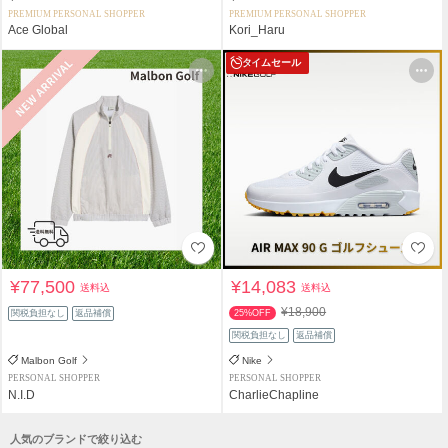
PREMIUM PERSONAL SHOPPER
PREMIUM PERSONAL SHOPPER
Ace Global
Kori_Haru
タイムセール
¥77,500
¥14,083
送料込
送料込
¥18,900
関税負担なし
返品補償
25%OFF
関税負担なし
返品補償
Malbon Golf
Nike
PERSONAL SHOPPER
PERSONAL SHOPPER
N.I.D
CharlieChapline
人気のブランドで絞り込む