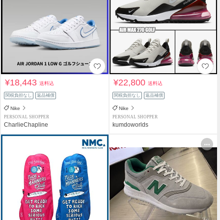
¥18,443
¥22,800
送料込
送料込
関税負担なし
返品補償
関税負担なし
返品補償
Nike
Nike
PERSONAL SHOPPER
PERSONAL SHOPPER
CharlieChapline
kumdoworlds