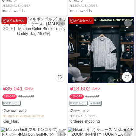
Nike
Nike
PERSONAL SHOPPER
PERSONAL SHOPPER
kumdoworlds
kumdoworlds
タイムセール
タイムセール
¥85,041
¥18,602
送料込
送料込
¥120,000
¥22,000
29%OFF
15%OFF
関税負担なし
関税負担なし
返品補償
Malbon Golf
New Era
PREMIUM PERSONAL SHOPPER
PERSONAL SHOPPER
Kori_Haru
forderee shopping