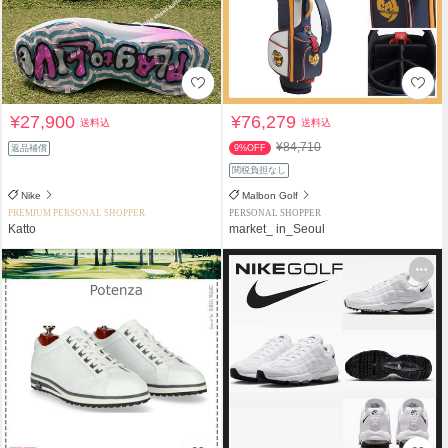
¥27,900
¥76,279
送料込
送料込
¥84,710
返品補償
9%OFF
関税負担なし
Nike
Malbon Golf
PREMIUM PERSONAL SHOPPER
PERSONAL SHOPPER
Katto
market_ in_Seoul