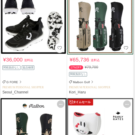
¥36,000
¥65,736
送料込
送料込
¥79,700
関税負担なし
返品補償
17%OFF
関税負担なし
G FORE
Malbon Golf
PREMIUM PERSONAL SHOPPER
PREMIUM PERSONAL SHOPPER
Seoul_Channel
Kori_Haru
タイムセール