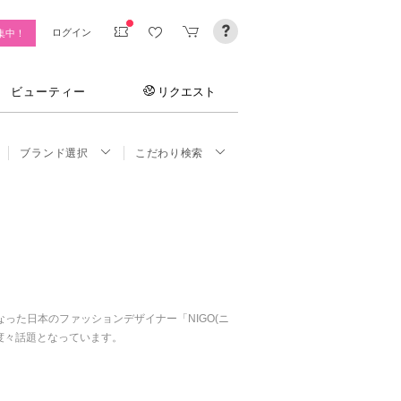
ログイン
集中！
ビューティー
リクエスト
ブランド選択
こだわり検索
なった日本のファッションデザイナー「NIGO(ニ
で度々話題となっています。