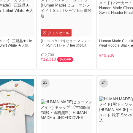
タイムセール
Made】 正規品★ He
{Human Made} ヒューマンメイ
Human Made Classic
-Shirt White ★人気
ド T-Shirt Tシャツ tee 送関込
weat Hoodie Blac
¥12,700
¥49,730
¥12,319
3%OFF
23
24