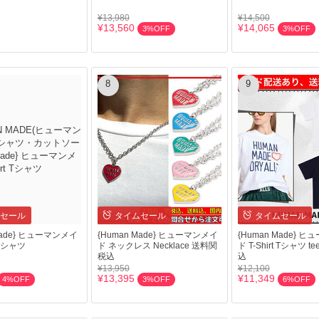
¥13,980
¥14,500
¥13,560
¥14,065
3%OFF
3%OFF
8
9
セール
タイムセール
タイムセール
Made} ヒューマンメイ
{Human Made} ヒューマンメイ
{Human Made} 
t Tシャツ
ド ネックレス Necklace 送料関
ド T-Shirt Tシャツ 
税込
込
¥13,950
¥12,100
¥13,395
¥11,349
4%OFF
3%OFF
6%OFF