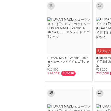
11
12
タイム
HUMAN MADE Graphic T-shirt
{Human 
★ヒューマンメイド ロゴ Tシャ
ド T-Shir
ツ
込
¥16,800
¥13,200
¥14,950
¥12,590
11%OFF
16
17