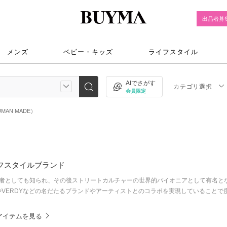
出品者募
メンズ
ベビー・キッズ
ライフスタイル
AIでさがす
カテゴリ選択
会員限定
AN MADE）
イフスタイルブランド
)」の創業者としても知られ、その後ストリートカルチャーの世界的パイオニアとして有名と
asやVERDYなどの名だたるブランドやアーティストとのコラボを実現していること
気アイテムを見る