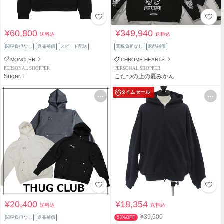
¥60,800
¥349,940
送料込
送料込
関税負担なし
返品補償
スピード配送
関税負担なし
返品補償
MONCLER
CHROME HEARTS
PERSONAL SHOPPER
PERSONAL SHOPPER
Sugar.T
こたつの上の夏みかん
タイムセール
¥20,400
¥18,354
送料込
送料込
¥39,500
関税負担なし
返品補償
53%OFF