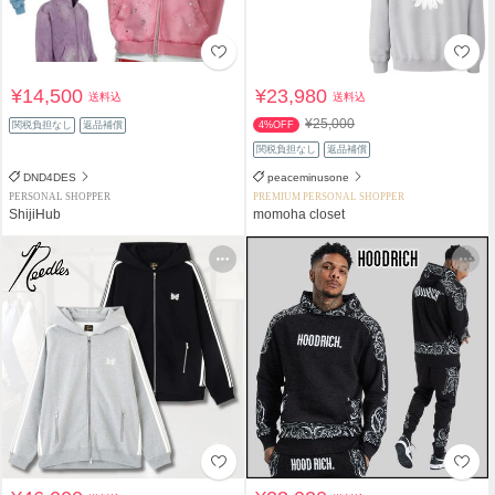
¥14,500
¥23,980
送料込
送料込
¥25,000
関税負担なし
返品補償
4%OFF
関税負担なし
返品補償
DND4DES
peaceminusone
PERSONAL SHOPPER
PREMIUM PERSONAL SHOPPER
ShijiHub
momoha closet