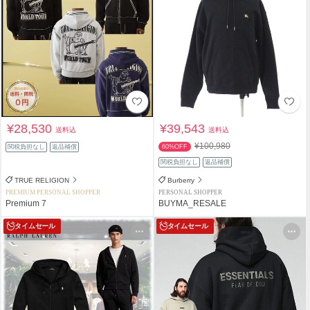
¥28,530
¥39,543
送料込
送料込
¥100,980
関税負担なし
返品補償
60%OFF
関税負担なし
返品補償
TRUE RELIGION
Burberry
PREMIUM PERSONAL SHOPPER
PERSONAL SHOPPER
Premium 7
BUYMA_RESALE
タイムセール
タイムセール