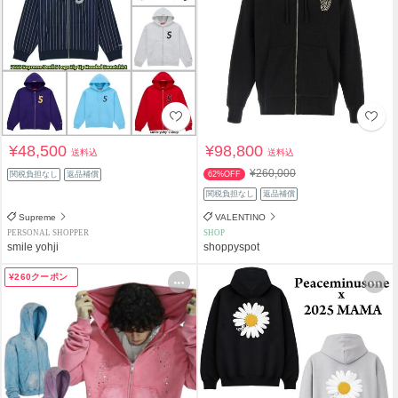
¥48,500
¥98,800
送料込
送料込
¥260,000
関税負担なし
返品補償
62%OFF
関税負担なし
返品補償
Supreme
VALENTINO
PERSONAL SHOPPER
SHOP
smile yohji
shoppyspot
¥260クーポン