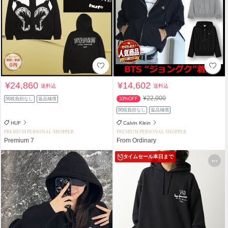
¥24,860
¥14,602
送料込
送料込
¥22,000
関税負担なし
返品補償
33%OFF
関税負担なし
返品補償
HUF
Calvin Klein
PREMIUM PERSONAL SHOPPER
PREMIUM PERSONAL SHOPPER
Premium 7
From Ordinary
タイムセール
本日まで