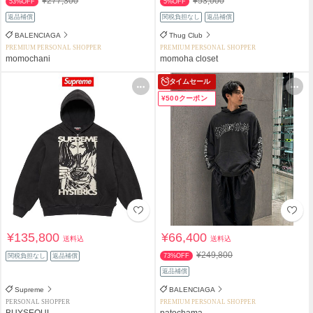
¥277,300
¥53,000
53%OFF
5%OFF
返品補償
関税負担なし
返品補償
BALENCIAGA
Thug Club
PREMIUM PERSONAL SHOPPER
PREMIUM PERSONAL SHOPPER
momochani
momoha closet
タイムセール
¥500クーポン
¥135,800
¥66,400
送料込
送料込
¥249,800
関税負担なし
返品補償
73%OFF
返品補償
Supreme
BALENCIAGA
PERSONAL SHOPPER
PREMIUM PERSONAL SHOPPER
BUYSEOUL
patochama