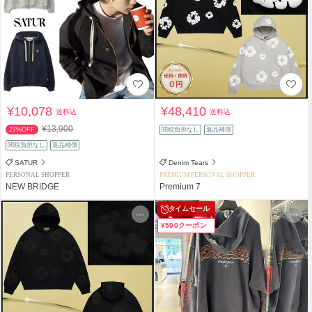
¥10,078
¥48,410
送料込
送料込
¥13,900
27%OFF
関税負担なし
返品補償
関税負担なし
返品補償
SATUR
Denim Tears
PERSONAL SHOPPER
PREMIUM PERSONAL SHOPPER
NEW BRIDGE
Premium 7
タイムセール
¥500クーポン