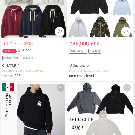
¥12,300
¥49,980
送料込
送料込
¥15,999
23%OFF
関税負担なし
返品補償
関税負担なし
返品補償
SATUR
Supreme
PREMIUM PERSONAL SHOPPER
PREMIUM PERSONAL SHOPPER
shushu326
momoha closet