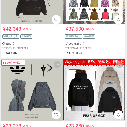
¥42,348
¥37,590
送料込
送料込
関税負担なし
返品補償
関税負担なし
返品補償
Nike
Glo Gang
PERSONAL SHOPPER
PERSONAL SHOPPER
LUXODIN
TSUMUGU
タイムセール
¥100クーポン
¥33,278
¥23,260
送料込
送料込