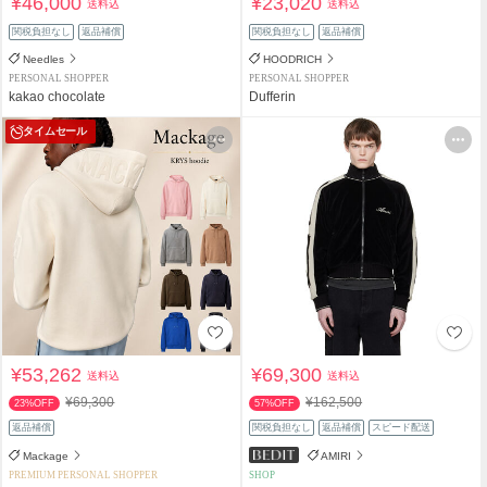
¥46,000
¥23,020
送料込
送料込
関税負担なし
返品補償
関税負担なし
返品補償
Needles
HOODRICH
PERSONAL SHOPPER
PERSONAL SHOPPER
kakao chocolate
Dufferin
タイムセール
¥53,262
¥69,300
送料込
送料込
¥69,300
¥162,500
23%OFF
57%OFF
返品補償
関税負担なし
返品補償
スピード配送
Mackage
AMIRI
PREMIUM PERSONAL SHOPPER
SHOP