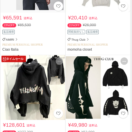
¥65,591
¥20,410
送料込
送料込
¥85,530
¥26,000
23%OFF
21%OFF
返品補償
関税負担なし
返品補償
AMIRI
Thug Club
PREMIUM PERSONAL SHOPPER
PREMIUM PERSONAL SHOPPER
Ciao Italia
momoha closet
タイムセール
¥128,601
¥49,980
送料込
送料込