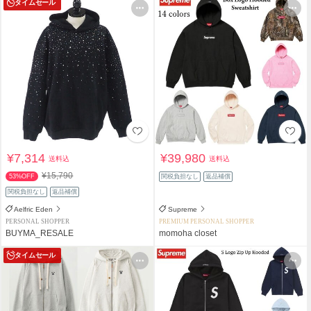
タイムセール
¥7,314
¥39,980
送料込
送料込
¥15,790
53%OFF
関税負担なし
返品補償
関税負担なし
返品補償
Aelfric Eden
Supreme
PERSONAL SHOPPER
PREMIUM PERSONAL SHOPPER
BUYMA_RESALE
momoha closet
タイムセール