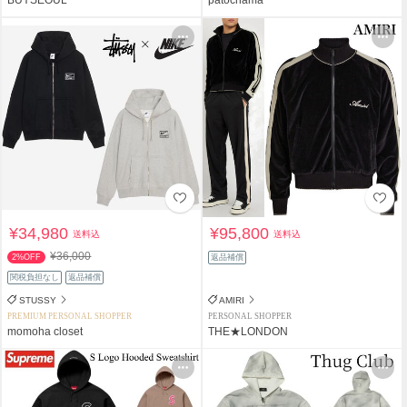
¥34,980
¥95,800
送料込
送料込
¥36,000
2%OFF
返品補償
関税負担なし
返品補償
STUSSY
AMIRI
PREMIUM PERSONAL SHOPPER
PERSONAL SHOPPER
momoha closet
THE★LONDON