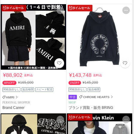
タイムセール
タイムセール
¥88,902
¥143,748
送料込
送料込
¥165,000
¥145,200
46%OFF
1%OFF
関税負担なし
返品補償
スピード配送
関税負担なし
返品補償
中古
CHROME HEARTS
AMIRI
PERSONAL SHOPPER
SHOP
Brand Career
ブランド買取・販売 BRING
タイムセール