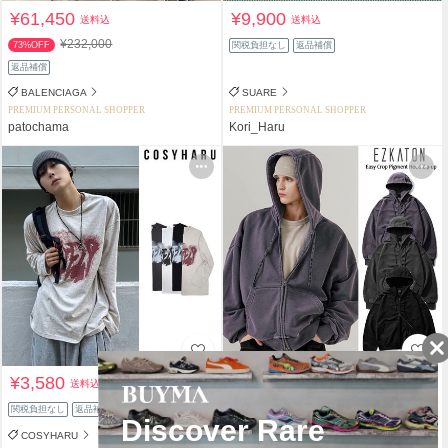
¥61,450
¥9,900
送料込
送料込
¥232,000
73%OFF
関税負担なし
返品補償
返品補償
BALENCIAGA
SUARE
PREMIUM PERSONAL SHOPPER
PREMIUM PERSONAL SHOPPER
patochama
Kori_Haru
¥3,580
¥6,280
送料込
送料込
関税負担なし
返品補償
関税負担なし
返品補償
COSYHARU
EZKATON