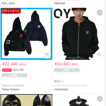
Kori_Haru
lakeover
タイムセール
¥22,440
¥14,400
送料込
送料込
¥23,790
5%OFF
関税負担なし
返品補償
関税負担なし
返品補償
OY
PERSONAL SHOPPER
PREMIUM PERSONAL SHOPPER
Tokyo Kintaro
mimiansky