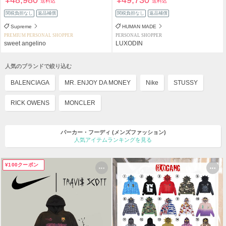
¥48,980
¥49,730
送料込
送料込
関税負担なし
返品補償
関税負担なし
返品補償
Supreme
HUMAN MADE
PREMIUM PERSONAL SHOPPER
PERSONAL SHOPPER
sweet angelino
LUXODIN
人気のブランドで絞り込む
BALENCIAGA
MR. ENJOY DA MONEY
Nike
STUSSY
RICK OWENS
MONCLER
パーカー・フーディ
(メンズファッション)
人気アイテムランキングを見る
¥100クーポン