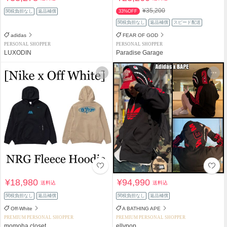
¥35,200
関税負担なし
返品補償
33%OFF
関税負担なし
返品補償
スピード配送
adidas
FEAR OF GOD
PERSONAL SHOPPER
PERSONAL SHOPPER
LUXODIN
Paradise Garage
¥18,980
¥94,990
送料込
送料込
関税負担なし
返品補償
関税負担なし
返品補償
Off-White
A BATHING APE
PREMIUM PERSONAL SHOPPER
PREMIUM PERSONAL SHOPPER
momoha closet
ellypop