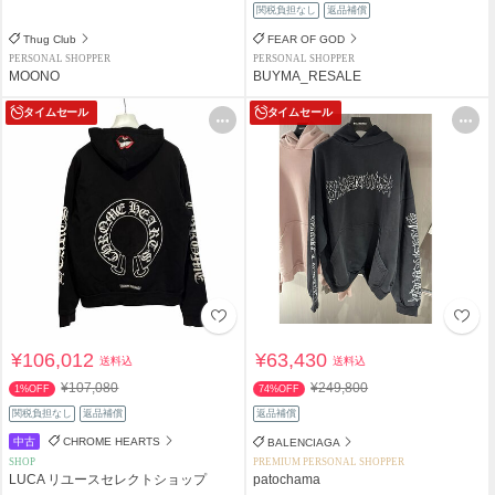
関税負担なし
返品補償
Thug Club
FEAR OF GOD
PERSONAL SHOPPER
PERSONAL SHOPPER
MOONO
BUYMA_RESALE
タイムセール
タイムセール
¥106,012
¥63,430
送料込
送料込
¥107,080
¥249,800
1%OFF
74%OFF
関税負担なし
返品補償
返品補償
中古
CHROME HEARTS
BALENCIAGA
SHOP
PREMIUM PERSONAL SHOPPER
LUCA リユースセレクトショップ
patochama