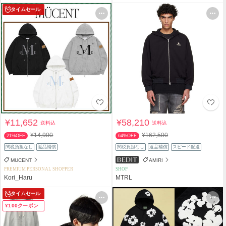
タイムセール
¥11,652
¥58,210
送料込
送料込
¥14,900
¥162,500
21%OFF
64%OFF
関税負担なし
返品補償
関税負担なし
返品補償
スピード配送
MUCENT
AMIRI
PREMIUM PERSONAL SHOPPER
SHOP
Kori_Haru
MTRL
タイムセール
¥100クーポン