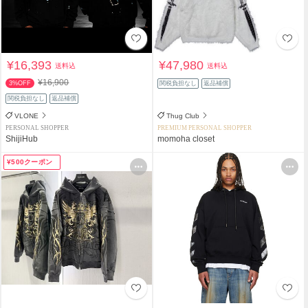
¥16,393
¥47,980
送料込
送料込
¥16,900
3%OFF
関税負担なし
返品補償
関税負担なし
返品補償
VLONE
Thug Club
PERSONAL SHOPPER
PREMIUM PERSONAL SHOPPER
ShijiHub
momoha closet
¥500クーポン