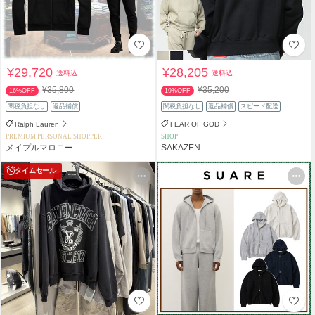
¥29,720
¥28,205
送料込
送料込
¥35,800
¥35,200
16%OFF
19%OFF
関税負担なし
返品補償
関税負担なし
返品補償
スピード配送
Ralph Lauren
FEAR OF GOD
PREMIUM PERSONAL SHOPPER
SHOP
メイプルマロニー
SAKAZEN
タイムセール