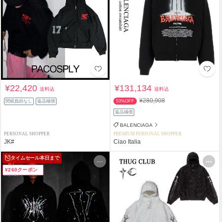
¥22,420
¥131,134
送料込
送料込
¥280,908
関税負担なし
返品補償
53%OFF
返品補償
BALENCIAGA
PERSONAL SHOPPER
PREMIUM PERSONAL SHOPPER
JK#
Ciao Italia
タイムセール
本日まで
¥260クーポン