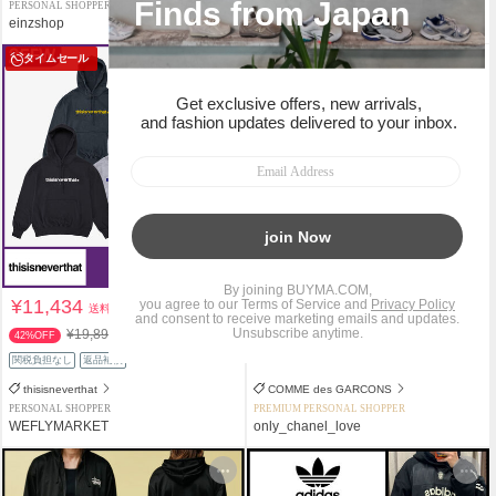
PERSONAL SHOPPER
PREMIUM PERSONAL SHOPPER
einzshop
Lovely Girl
タイムセール
¥11,434
¥33,000
送料込
+送料着払
¥19,890
42%OFF
関税負担なし
返品補償
関税負担なし
返品補償
thisisneverthat
COMME des GARCONS
PERSONAL SHOPPER
PREMIUM PERSONAL SHOPPER
WEFLYMARKET
only_chanel_love