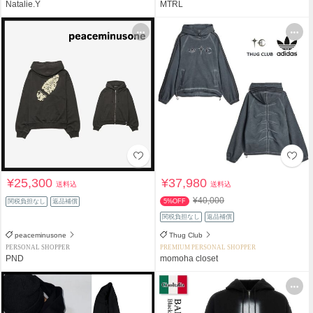
Natalie.Y
MTRL
¥25,300
¥37,980
送料込
送料込
¥40,000
関税負担なし
返品補償
5%OFF
関税負担なし
返品補償
peaceminusone
Thug Club
PERSONAL SHOPPER
PREMIUM PERSONAL SHOPPER
PND
momoha closet