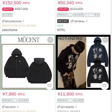
¥152,500
¥50,340
送料込
送料込
¥387,900
¥114,000
60%OFF
55%OFF
返品補償
関税負担なし
返品補償
スピード配送
BALENCIAGA
Off-White
PREMIUM PERSONAL SHOPPER
SHOP
patochama
MTRL
¥7,980
¥11,800
送料込
送料込
関税負担なし
返品補償
関税負担なし
返品補償
MUCENT
NOT4NERD
PREMIUM PERSONAL SHOPPER
PERSONAL SHOPPER