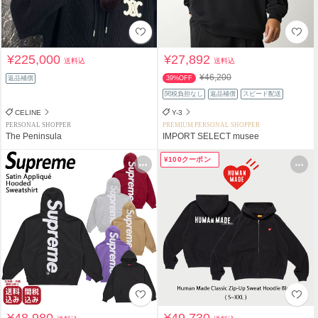
¥225,000
¥27,892
送料込
送料込
¥46,200
返品補償
39%OFF
関税負担なし
返品補償
スピード配送
CELINE
Y-3
PERSONAL SHOPPER
PREMIUM PERSONAL SHOPPER
The Peninsula
IMPORT SELECT musee
¥100クーポン