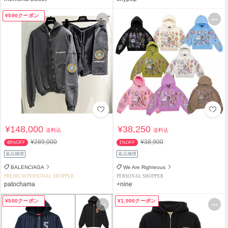
¥500クーポン
¥148,000
¥38,250
送料込
送料込
¥289,000
¥38,900
48%OFF
1%OFF
返品補償
返品補償
BALENCIAGA
We Are Righteous
PREMIUM PERSONAL SHOPPER
PERSONAL SHOPPER
patochama
+nine
¥500クーポン
¥1,000クーポン