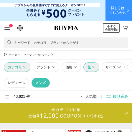
アプリからの会員登録ですぐに使えるクーポンGET！
詳しくは
500
¥
全員必ず
クーポン
こちらから
プレゼント
もらえる
今すぐ
日本語
English
简体中文
繁體中文
会員登録!
パーカー・フーディ一覧ページ
カテゴリ
ブランド
価格
色
サイズ
レディース
メンズ
43,021 件
人気順
絞り込み
全カテゴリ対象
12,000
COUPON
¥
8.12(水)迄
総額