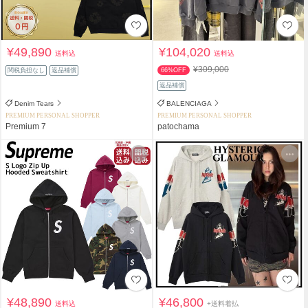
¥49,890
¥104,020
送料込
送料込
¥309,000
関税負担なし
返品補償
66%OFF
返品補償
Denim Tears
BALENCIAGA
PREMIUM PERSONAL SHOPPER
PREMIUM PERSONAL SHOPPER
Premium 7
patochama
¥48,890
¥46,800
送料込
+送料着払