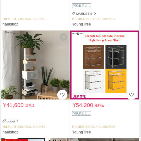
関税負担なし
MARKET B
PREMIUM PERSONAL SHOPPER
PREMIUM PERSONAL SHOPPER
haulshop
YoungTree
¥41,600
¥54,200
送料込
送料込
関税負担なし
dodot
PREMIUM PERSONAL SHOPPER
PREMIUM PERSONAL SHOPPER
haulshop
YoungTree