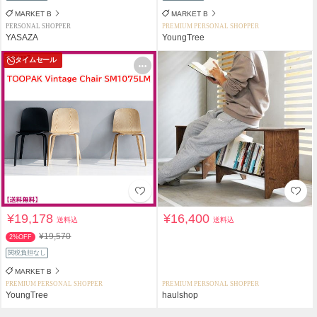
MARKET B
MARKET B
PERSONAL SHOPPER
PREMIUM PERSONAL SHOPPER
YASAZA
YoungTree
タイムセール
¥19,178
¥16,400
送料込
送料込
¥19,570
2%OFF
関税負担なし
MARKET B
PREMIUM PERSONAL SHOPPER
PREMIUM PERSONAL SHOPPER
YoungTree
haulshop