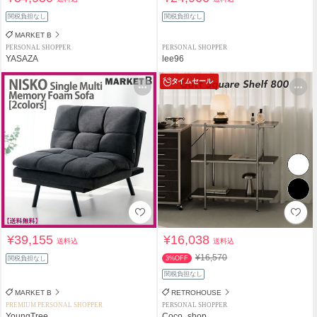
関税負担なし
関税負担なし
MARKET B
PERSONAL SHOPPER
PERSONAL SHOPPER
YASAZA
lee96
タイムセール
¥39,155
¥16,038
送料込
送料込
¥16,570
関税負担なし
3%OFF
関税負担なし
MARKET B
RETROHOUSE
PREMIUM PERSONAL SHOPPER
PERSONAL SHOPPER
YoungTree
Coco_shop