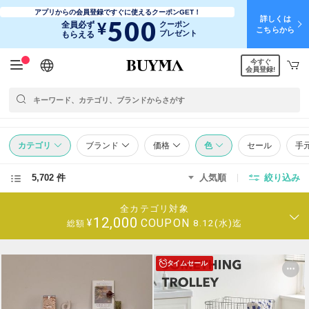
アプリからの会員登録ですぐに使えるクーポンGET！
詳しくは
500
¥
全員必ず
クーポン
こちらから
プレゼント
もらえる
今すぐ
日本語
English
简体中文
繁體中文
会員登録!
カテゴリ
ブランド
価格
色
セール
手
5,702 件
人気順
絞り込み
全カテゴリ対象
12,000
COUPON
¥
8.12(水)迄
総額
タイムセール