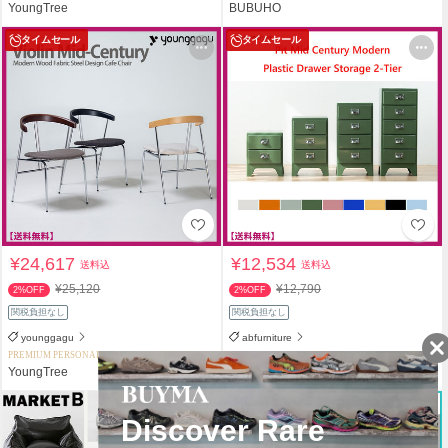
YoungTree
BUBUHO
タイムセール
タイムセール
¥24,617
¥12,534
送料込
送料込
¥25,120
¥12,790
2%OFF
2%OFF
関税負担なし
関税負担なし
younggagu
abfurniture
PREMIUM PERSONAL SHOPPER
PREMIUM PERSONAL SHOPPER
YoungTree
YoungTree