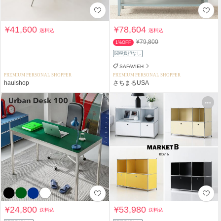
¥41,600
¥78,604
送料込
送料込
¥79,800
1%OFF
関税負担なし
SAFAVIEH
PREMIUM PERSONAL SHOPPER
PREMIUM PERSONAL SHOPPER
haulshop
さちまるUSA
¥24,800
¥53,980
送料込
送料込