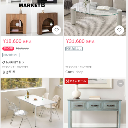
¥18,600
¥31,680
送料込
送料込
¥18,980
2%OFF
関税負担なし
関税負担なし
MARKET B
PERSONAL SHOPPER
PERSONAL SHOPPER
きき515
Coco_shop
タイムセール