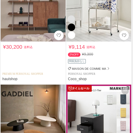
¥30,200
¥9,114
送料込
送料込
¥9,300
2%OFF
関税負担なし
MAISON DE COMME MA
PREMIUM PERSONAL SHOPPER
PERSONAL SHOPPER
haulshop
Coco_shop
タイムセール