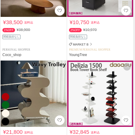
¥38,500
¥10,750
送料込
送料込
¥38,900
¥10,970
1%OFF
2%OFF
関税負担なし
関税負担なし
MARKET B
PERSONAL SHOPPER
PREMIUM PERSONAL SHOPPER
Coco_shop
YoungTree
¥21,800
¥32,845
送料込
送料込