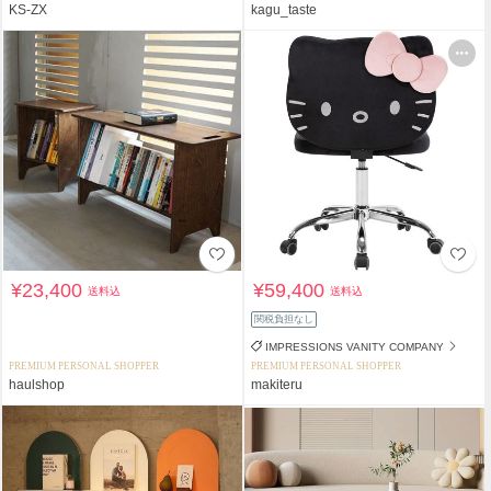
KS-ZX
kagu_taste
¥23,400
¥59,400
送料込
送料込
関税負担なし
IMPRESSIONS VANITY COMPANY
PREMIUM PERSONAL SHOPPER
PREMIUM PERSONAL SHOPPER
haulshop
makiteru