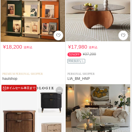
¥18,200
¥17,980
送料込
送料込
¥37,200
51%OFF
関税負担なし
PREMIUM PERSONAL SHOPPER
PERSONAL SHOPPER
haulshop
LIA_BM_HNP
タイムセール
本日まで