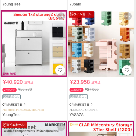
YoungTree
70park
タイムセール
¥40,920
¥23,958
送料込
送料込
¥56,770
¥27,000
27%OFF
11%OFF
関税負担なし
関税負担なし
MARKET B
MARKET B
PREMIUM PERSONAL SHOPPER
PERSONAL SHOPPER
YoungTree
YASAZA
タイムセール