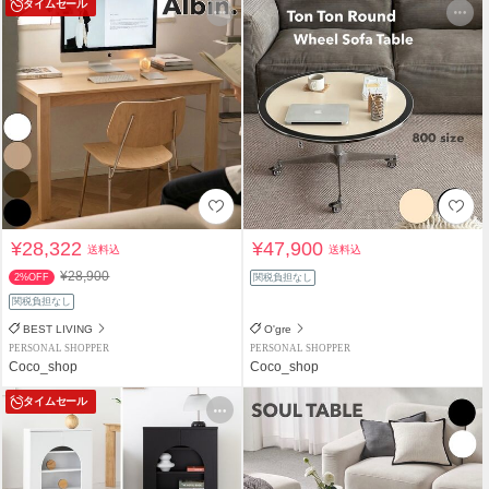
タイムセール
¥28,322
¥47,900
送料込
送料込
¥28,900
2%OFF
関税負担なし
関税負担なし
BEST LIVING
O'gre
PERSONAL SHOPPER
PERSONAL SHOPPER
Coco_shop
Coco_shop
タイムセール