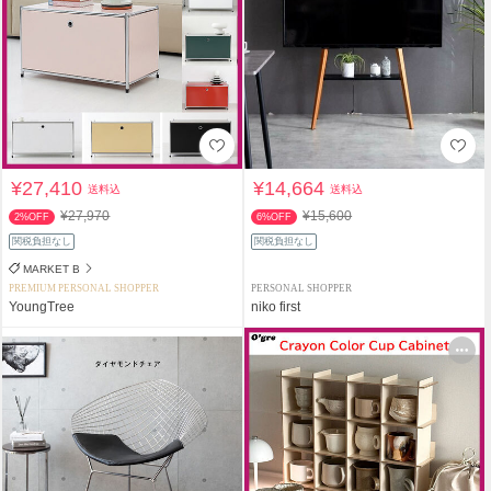
¥27,410
¥14,664
送料込
送料込
¥27,970
¥15,600
2%OFF
6%OFF
関税負担なし
関税負担なし
MARKET B
PREMIUM PERSONAL SHOPPER
PERSONAL SHOPPER
YoungTree
niko first