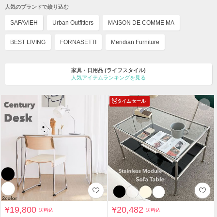
人気のブランドで絞り込む
SAFAVIEH
Urban Outfitters
MAISON DE COMME MA
BEST LIVING
FORNASETTI
Meridian Furniture
家具・日用品
(ライフスタイル)
人気アイテムランキングを見る
タイムセール
¥19,800
¥20,482
送料込
送料込