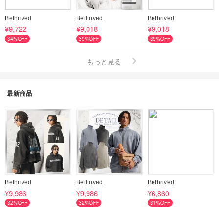
Bethrived
Bethrived
Bethrived
¥9,722
¥9,018
¥9,018
34%OFF
39%OFF
39%OFF
もっと見る
最新商品
Bethrived
Bethrived
Bethrived
¥9,986
¥9,986
¥6,860
32%OFF
32%OFF
31%OFF