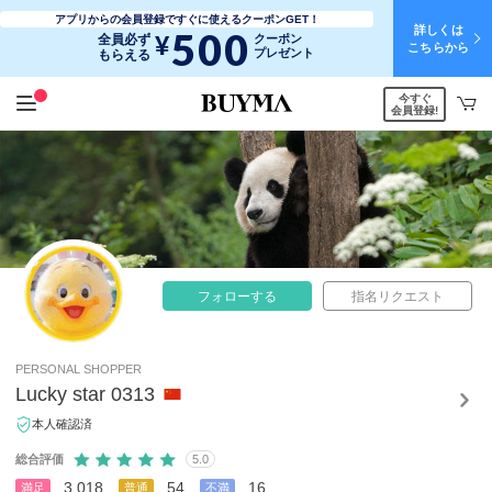
アプリからの会員登録ですぐに使えるクーポンGET！
詳しくは
500
¥
全員必ず
クーポン
こちらから
プレゼント
もらえる
今すぐ
会員登録!
フォローする
指名リクエスト
PERSONAL SHOPPER
Lucky star 0313
本人確認済
総合評価
5.0
3,018
54
16
満足
普通
不満