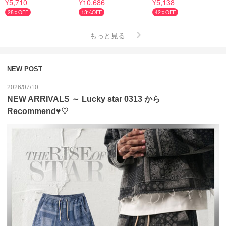
¥5,710
¥10,686
¥5,138
28%OFF
13%OFF
42%OFF
もっと見る
NEW POST
2026/07/10
NEW ARRIVALS ～ Lucky star 0313 から
Recommend♥♡