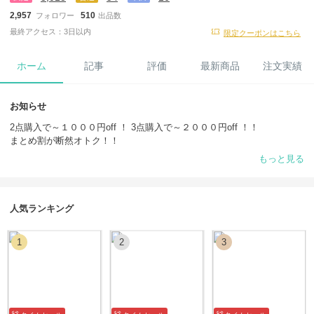
2,957
510
フォロワー
出品数
最終アクセス：3日以内
限定クーポンはこちら
ホーム
記事
評価
最新商品
注文実績
お知らせ
2点購入で～１０００円off ！ 3点購入で～２０００円off ！！
まとめ割が断然オトク！！
もっと見る
＝＝＝＝＝＝＝＝＝＝＝＝＝＝＝＝＝＝＝＝＝＝＝＝＝
時代の流れを一早く捉え、
ストリートにモードなエッセンスを取り入れたアーバン・ストリートス
人気ランキング
タイルを提案！
1
2
3
＝＝＝＝＝＝＝＝＝＝＝＝＝＝＝＝＝＝＝＝＝＝＝＝＝
●全商品追跡番号付き、クロネコ or 佐川急便（グローバル）にてお届
けいたします。
●関税不要、商品代金以外に追加料金は一切かかりません。