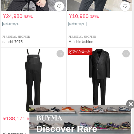
¥24,980
¥10,980
送料込
送料込
関税負担なし
関税負担なし
PERSONAL SHOPPER
PERSONAL SHOPPER
nacchi-7075
Meishinfashion
タイムセール
¥138,171
¥106,435
送料込
送料込
¥190,800
44%OFF