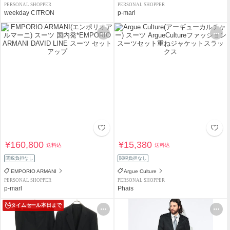
PERSONAL SHOPPER
PERSONAL SHOPPER
weekday CITRON
p-marl
¥160,800
¥15,380
送料込
送料込
関税負担なし
関税負担なし
EMPORIO ARMANI
Argue Culture
PERSONAL SHOPPER
PERSONAL SHOPPER
p-marl
Phais
タイムセール
本日まで