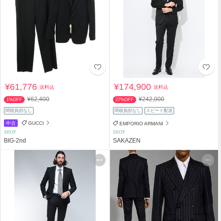
¥61,776
¥174,900
送料込
送料込
¥62,400
¥242,000
1%OFF
27%OFF
関税負担なし
関税負担なし
スピード配送
中古
GUCCI
EMPORIO ARMANI
SHOP
SHOP
BIG-2nd
SAKAZEN