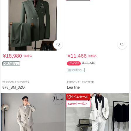
¥18,980
¥11,466
送料込
送料込
¥12,740
関税負担なし
10%OFF
関税負担なし
PERSONAL SHOPPER
PERSONAL SHOPPER
878_BM_3ZO
Lea line
タイムセール
¥100クーポン