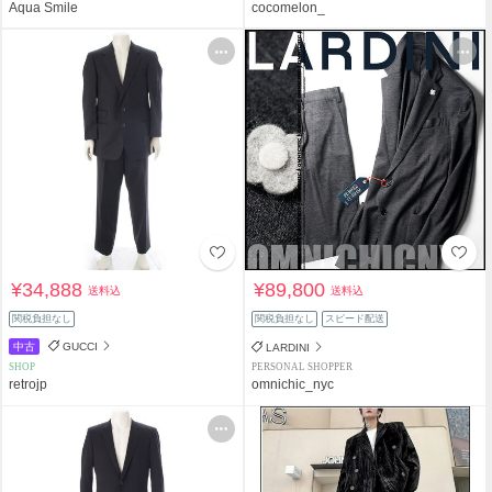
Aqua Smile
cocomelon_
¥34,888
¥89,800
送料込
送料込
関税負担なし
関税負担なし
スピード配送
中古
GUCCI
LARDINI
SHOP
PERSONAL SHOPPER
retrojp
omnichic_nyc