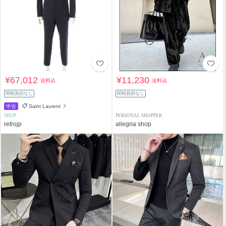
¥67,012
¥11,230
送料込
送料込
関税負担なし
関税負担なし
中古
Saint Laurent
SHOP
PERSONAL SHOPPER
retrojp
allegria shop