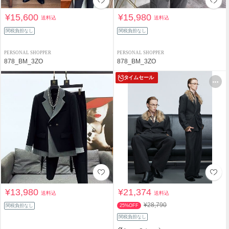
¥15,600
¥15,980
送料込
送料込
関税負担なし
関税負担なし
PERSONAL SHOPPER
PERSONAL SHOPPER
878_BM_3ZO
878_BM_3ZO
タイムセール
¥13,980
¥21,374
送料込
送料込
¥28,790
関税負担なし
25%OFF
関税負担なし