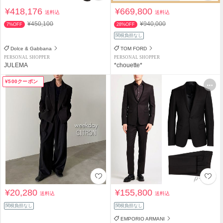
¥418,176
¥669,800
送料込
送料込
¥450,100
¥940,000
7%OFF
28%OFF
関税負担なし
Dolce & Gabbana
TOM FORD
PERSONAL SHOPPER
PERSONAL SHOPPER
JULEMA
*chouette*
¥500クーポン
¥20,280
¥155,800
送料込
送料込
関税負担なし
関税負担なし
EMPORIO ARMANI