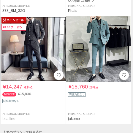
Argue Culture
PERSONAL SHOPPER
PERSONAL SHOPPER
878_BM_3ZO
Phais
タイムセール
¥100クーポン
¥14,247
¥15,760
送料込
送料込
¥15,830
10%OFF
関税負担なし
関税負担なし
PERSONAL SHOPPER
PERSONAL SHOPPER
Lea line
jakome
人気のブランドで絞り込む