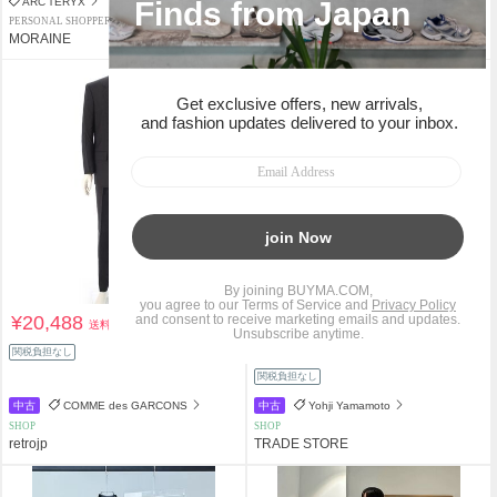
ARC'TERYX
TAGLIATORE
PERSONAL SHOPPER
PERSONAL SHOPPER
MORAINE
MORAINE
タイムセール
本日まで
¥20,488
¥68,310
送料込
送料込
¥69,000
関税負担なし
1%OFF
関税負担なし
中古
COMME des GARCONS
中古
Yohji Yamamoto
SHOP
SHOP
retrojp
TRADE STORE