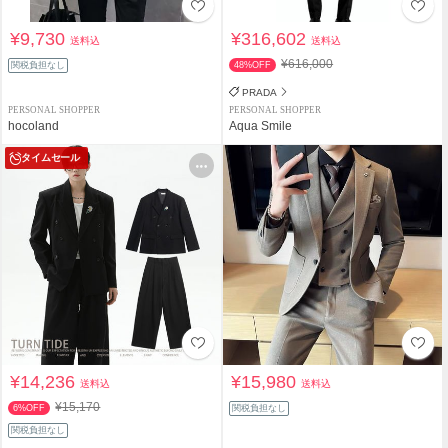
¥9,730
¥316,602
送料込
送料込
¥616,000
関税負担なし
48%OFF
PRADA
PERSONAL SHOPPER
PERSONAL SHOPPER
hocoland
Aqua Smile
タイムセール
¥14,236
¥15,980
送料込
送料込
¥15,170
6%OFF
関税負担なし
関税負担なし