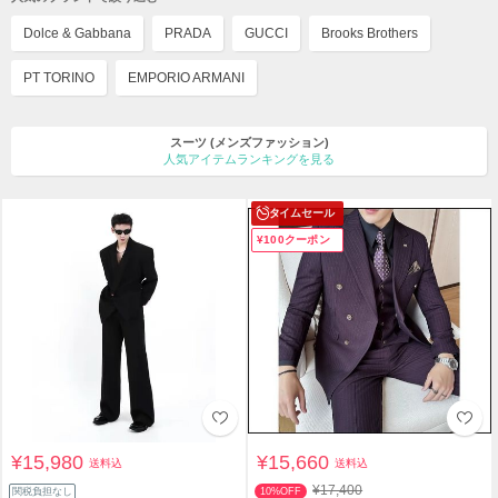
Dolce & Gabbana
PRADA
GUCCI
Brooks Brothers
PT TORINO
EMPORIO ARMANI
スーツ
(メンズファッション)
人気アイテムランキングを見る
タイムセール
¥100クーポン
¥15,980
¥15,660
送料込
送料込
¥17,400
関税負担なし
10%OFF