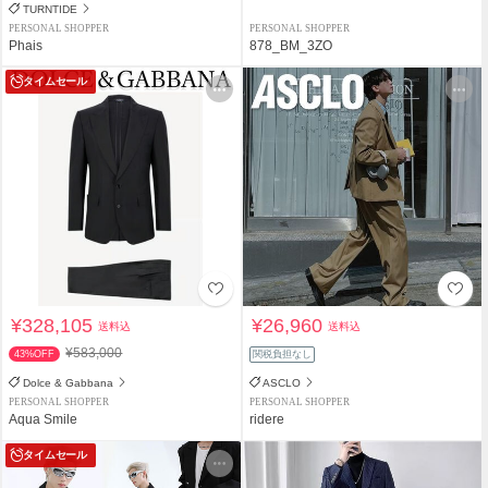
TURNTIDE
PERSONAL SHOPPER
PERSONAL SHOPPER
Phais
878_BM_3ZO
タイムセール
¥328,105
¥26,960
送料込
送料込
¥583,000
43%OFF
関税負担なし
Dolce & Gabbana
ASCLO
PERSONAL SHOPPER
PERSONAL SHOPPER
Aqua Smile
ridere
タイムセール