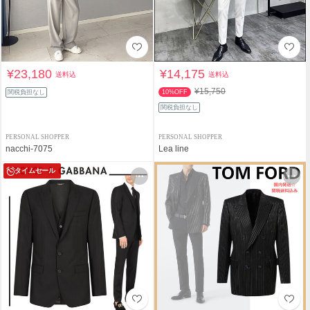
¥23,180
¥14,175
送料込
送料込
¥15,750
関税負担なし
10%OFF
関税負担なし
PERSONAL SHOPPER
PERSONAL SHOPPER
nacchi-7075
Lea line
タイムセール