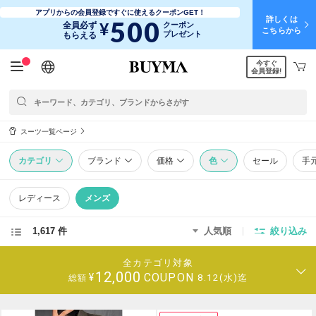
アプリからの会員登録ですぐに使えるクーポンGET！
詳しくは
500
¥
全員必ず
クーポン
こちらから
プレゼント
もらえる
今すぐ
日本語
English
简体中文
繁體中文
会員登録!
スーツ一覧ページ
カテゴリ
ブランド
価格
色
セール
手
レディース
メンズ
1,617 件
人気順
絞り込み
全カテゴリ対象
12,000
COUPON
¥
8.12(水)迄
総額