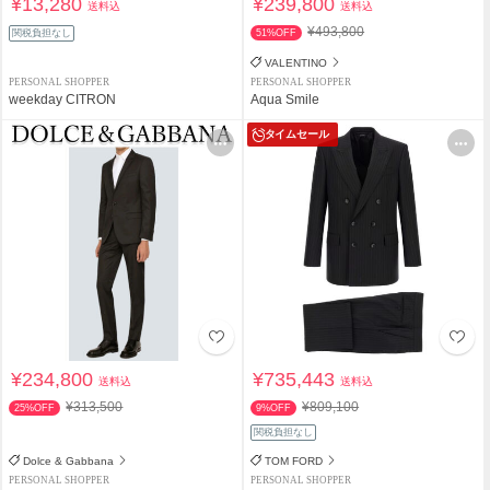
¥13,280
¥239,800
送料込
送料込
¥493,800
関税負担なし
51%OFF
VALENTINO
PERSONAL SHOPPER
PERSONAL SHOPPER
weekday CITRON
Aqua Smile
タイムセール
¥234,800
¥735,443
送料込
送料込
¥313,500
¥809,100
25%OFF
9%OFF
関税負担なし
Dolce & Gabbana
TOM FORD
PERSONAL SHOPPER
PERSONAL SHOPPER