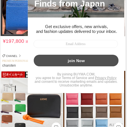
¥197,800
¥26,200
送料込
送料込
関税負担なし
CHANEL
CAFUNE
PREMIUM PERSONAL SHOPPER
PERSONAL SHOPPER
charoten
Raffinato closet
タイムセール