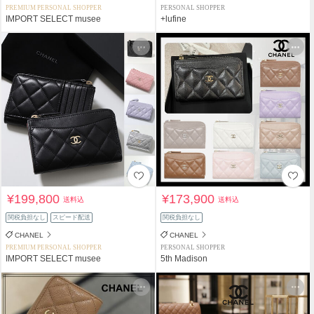
PREMIUM PERSONAL SHOPPER
PERSONAL SHOPPER
IMPORT SELECT musee
+lufine
¥199,800
¥173,900
送料込
送料込
関税負担なし
スピード配送
関税負担なし
CHANEL
CHANEL
PREMIUM PERSONAL SHOPPER
PERSONAL SHOPPER
IMPORT SELECT musee
5th Madison