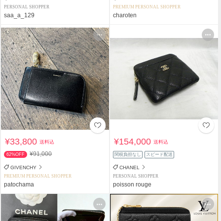
PERSONAL SHOPPER
PREMIUM PERSONAL SHOPPER
saa_a_129
charoten
¥33,800
¥154,000
送料込
送料込
¥91,000
62%OFF
関税負担なし
スピード配送
GIVENCHY
CHANEL
PREMIUM PERSONAL SHOPPER
PERSONAL SHOPPER
patochama
poisson rouge