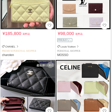
¥185,800
¥98,000
送料込
送料込
関税負担なし
CHANEL
Louis Vuitton
PREMIUM PERSONAL SHOPPER
PERSONAL SHOPPER
charoten
MOSSO