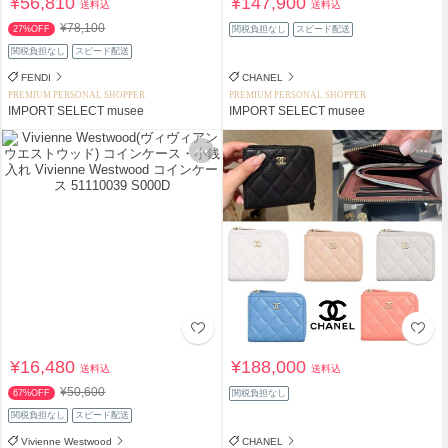
¥56,810
¥147,900
送料込
送料込
¥78,100
27%OFF
関税負担なし
スピード配送
関税負担なし
スピード配送
FENDI
CHANEL
PREMIUM PERSONAL SHOPPER
PREMIUM PERSONAL SHOPPER
IMPORT SELECT musee
IMPORT SELECT musee
¥16,480
¥188,000
送料込
送料込
¥50,600
67%OFF
関税負担なし
関税負担なし
スピード配送
Vivienne Westwood
CHANEL