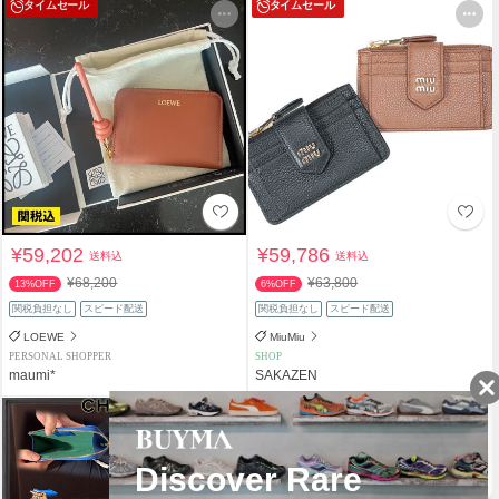
タイムセール
タイムセール
¥59,202
¥59,786
送料込
送料込
¥68,200
¥63,800
13%OFF
6%OFF
関税負担なし
スピード配送
関税負担なし
スピード配送
LOEWE
MiuMiu
PERSONAL SHOPPER
SHOP
maumi*
SAKAZEN