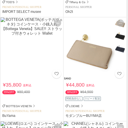
TOD'S
Tiffany & Co
PREMIUM PERSONAL SHOPPER
PERSONAL SHOPPER
IMPORT SELECT musee
Oh2t
¥35,800
¥44,800
送料込
送料込
¥80,400
¥64,900
55%OFF
30%OFF
関税負担なし
スピード配送
BOTTEGA VENETA
LOEWE
PREMIUM PERSONAL SHOPPER
PREMIUM PERSONAL SHOPPER
BuYama
モダンブルーBUYMA店