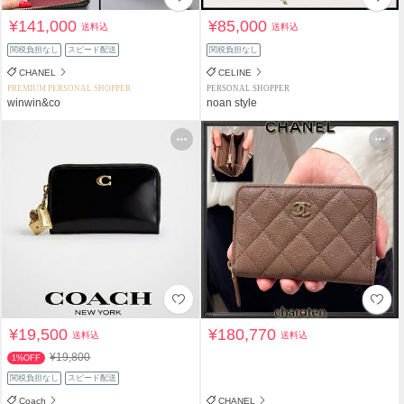
¥141,000
¥85,000
送料込
送料込
関税負担なし
スピード配送
関税負担なし
CHANEL
CELINE
PREMIUM PERSONAL SHOPPER
PERSONAL SHOPPER
winwin&co
noan style
¥19,500
¥180,770
送料込
送料込
¥19,800
1%OFF
関税負担なし
スピード配送
Coach
CHANEL