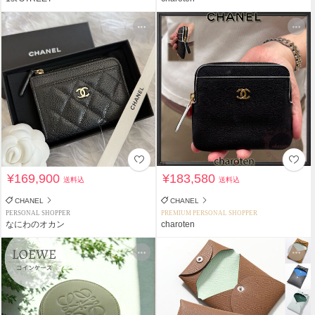
¥169,900
¥183,580
送料込
送料込
CHANEL
CHANEL
PERSONAL SHOPPER
PREMIUM PERSONAL SHOPPER
なにわのオカン
charoten