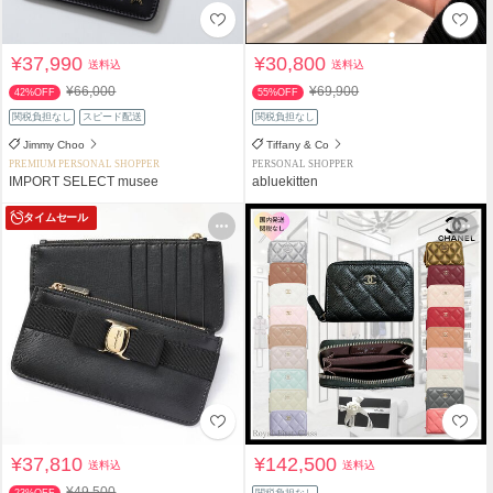
¥37,990
¥30,800
送料込
送料込
¥66,000
¥69,900
42%OFF
55%OFF
関税負担なし
スピード配送
関税負担なし
Jimmy Choo
Tiffany & Co
PREMIUM PERSONAL SHOPPER
PERSONAL SHOPPER
IMPORT SELECT musee
abluekitten
タイムセール
¥37,810
¥142,500
送料込
送料込
¥49,500
23%OFF
関税負担なし