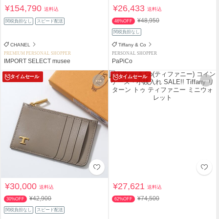
¥154,790
¥26,433
送料込
送料込
¥48,950
関税負担なし
スピード配送
46%OFF
関税負担なし
CHANEL
Tiffany & Co
PREMIUM PERSONAL SHOPPER
PERSONAL SHOPPER
IMPORT SELECT musee
PaPiCo
タイムセール
タイムセール
¥30,000
¥27,621
送料込
送料込
¥42,900
¥74,500
30%OFF
62%OFF
関税負担なし
スピード配送