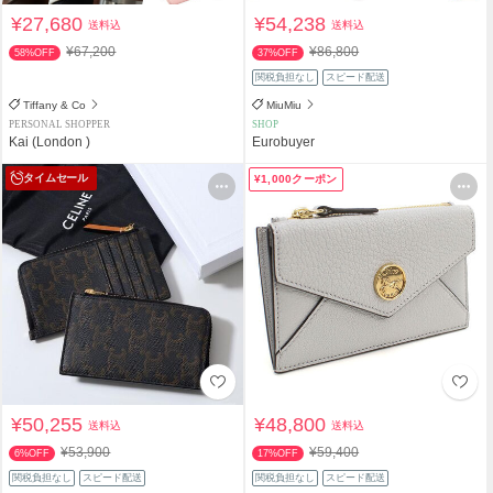
¥27,680
¥54,238
送料込
送料込
¥67,200
¥86,800
58%OFF
37%OFF
関税負担なし
スピード配送
Tiffany & Co
MiuMiu
PERSONAL SHOPPER
SHOP
Kai (London )
Eurobuyer
タイムセール
¥1,000クーポン
¥50,255
¥48,800
送料込
送料込
¥53,900
¥59,400
6%OFF
17%OFF
関税負担なし
スピード配送
関税負担なし
スピード配送