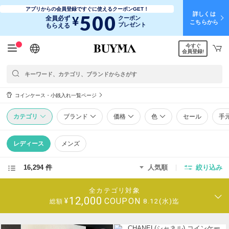
アプリからの会員登録ですぐに使えるクーポンGET！
詳しくは
500
¥
全員必ず
クーポン
こちらから
プレゼント
もらえる
今すぐ
日本語
English
简体中文
繁體中文
会員登録!
コインケース・小銭入れ一覧ページ
カテゴリ
ブランド
価格
色
セール
手
レディース
メンズ
16,294 件
人気順
絞り込み
全カテゴリ対象
12,000
COUPON
¥
8.12(水)迄
総額