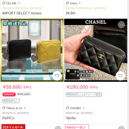
CELINE
Chloe
PREMIUM PERSONAL SHOPPER
PREMIUM PERSONAL SHOPPER
IMPORT SELECT musee
Mr.BH
¥39,690
¥180,000
送料込
送料込
¥98,000
59%OFF
関税負担なし
スピード配送
関税負担なし
Tiffany & Co
CHANEL
PERSONAL SHOPPER
PERSONAL SHOPPER
PaPiCo
Vantia
タイムセール
¥300クーポン