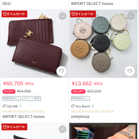
Oh2t
IMPORT SELECT musee
タイムセール
タイムセール
¥60,705
¥13,662
送料込
送料込
¥64,900
¥22,220
6%OFF
38%OFF
関税負担なし
スピード配送
関税負担なし
CELINE
Tory Burch
PREMIUM PERSONAL SHOPPER
PREMIUM PERSONAL SHOPPER
IMPORT SELECT musee
emilyinusa
タイムセール