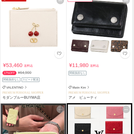
¥53,460
¥11,980
送料込
送料込
¥64,900
17%OFF
関税負担なし
関税負担なし
スピード配送
VALENTINO
Matin Kim
PREMIUM PERSONAL SHOPPER
PREMIUM PERSONAL SHOPPER
モダンブルーBUYMA店
アメ ビューティ