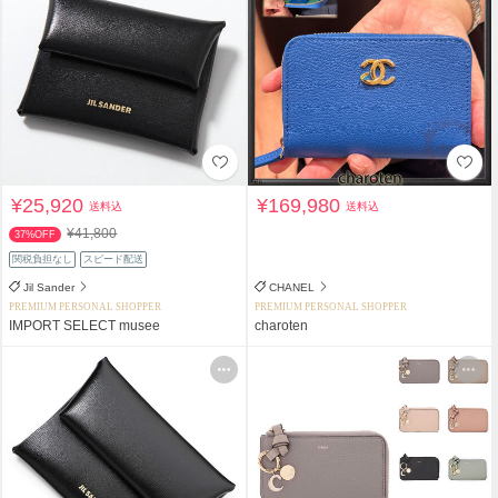
¥25,920
¥169,980
送料込
送料込
¥41,800
37%OFF
関税負担なし
スピード配送
Jil Sander
CHANEL
PREMIUM PERSONAL SHOPPER
PREMIUM PERSONAL SHOPPER
IMPORT SELECT musee
charoten