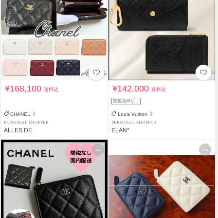
¥168,100
¥142,000
送料込
送料込
関税負担なし
CHANEL
Louis Vuitton
PERSONAL SHOPPER
PERSONAL SHOPPER
ALLES DE
ELAN*