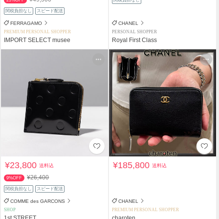
関税負担なし
スピード配送
FERRAGAMO
CHANEL
PREMIUM PERSONAL SHOPPER
PERSONAL SHOPPER
IMPORT SELECT musee
Royal First Class
¥23,800
¥185,800
送料込
送料込
¥26,400
9%OFF
関税負担なし
スピード配送
COMME des GARCONS
CHANEL
SHOP
PREMIUM PERSONAL SHOPPER
1st STREET
charoten