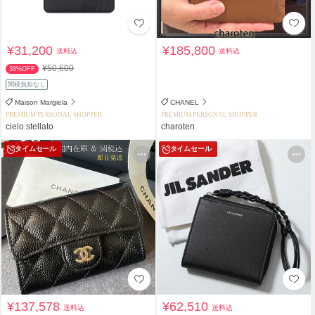
¥31,200
¥185,800
送料込
送料込
¥50,600
38%OFF
関税負担なし
Maison Margiela
CHANEL
PREMIUM PERSONAL SHOPPER
PREMIUM PERSONAL SHOPPER
cielo stellato
charoten
タイムセール
タイムセール
¥137,578
¥62,510
送料込
送料込