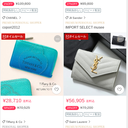
¥139,800
¥85,800
1%OFF
27%OFF
関税負担なし
スピード配送
関税負担なし
スピード配送
CHANEL
Jil Sander
PREMIUM PERSONAL SHOPPER
PREMIUM PERSONAL SHOPPER
copori2012
IMPORT SELECT musee
タイムセール
タイムセール
¥28,710
¥56,905
送料込
送料込
¥70,525
¥79,200
59%OFF
28%OFF
関税負担なし
スピード配送
Tiffany & Co
Saint Laurent
PERSONAL SHOPPER
PREMIUM PERSONAL SHOPPER