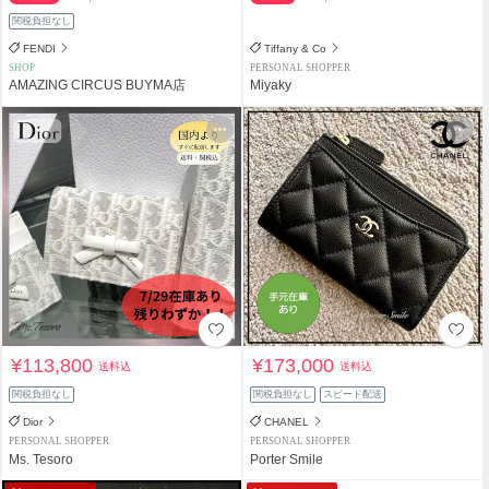
関税負担なし
FENDI
Tiffany & Co
SHOP
PERSONAL SHOPPER
AMAZING CIRCUS BUYMA店
Miyaky
¥113,800
¥173,000
送料込
送料込
関税負担なし
関税負担なし
スピード配送
Dior
CHANEL
PERSONAL SHOPPER
PERSONAL SHOPPER
Ms. Tesoro
Porter Smile