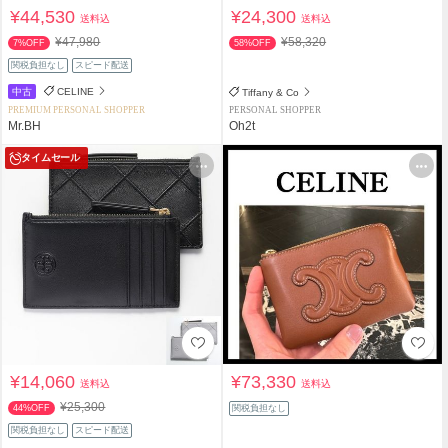
¥44,530
¥24,300
送料込
送料込
¥47,980
¥58,320
7%OFF
58%OFF
関税負担なし
スピード配送
中古
CELINE
Tiffany & Co
PREMIUM PERSONAL SHOPPER
PERSONAL SHOPPER
Mr.BH
Oh2t
タイムセール
¥14,060
¥73,330
送料込
送料込
¥25,300
44%OFF
関税負担なし
関税負担なし
スピード配送