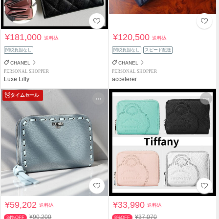
¥181,000
¥120,500
送料込
送料込
関税負担なし
関税負担なし
スピード配送
CHANEL
CHANEL
PERSONAL SHOPPER
PERSONAL SHOPPER
Luxe Lilly
accelerer
タイムセール
¥59,202
¥33,990
送料込
送料込
¥90,200
¥37,070
34%OFF
8%OFF