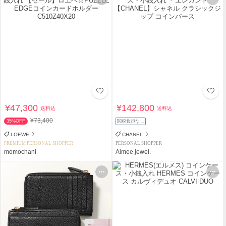
¥47,300
¥142,800
送料込
送料込
¥73,400
35%OFF
関税負担なし
LOEWE
CHANEL
PREMIUM PERSONAL SHOPPER
PERSONAL SHOPPER
momochani
Aimee jewel.