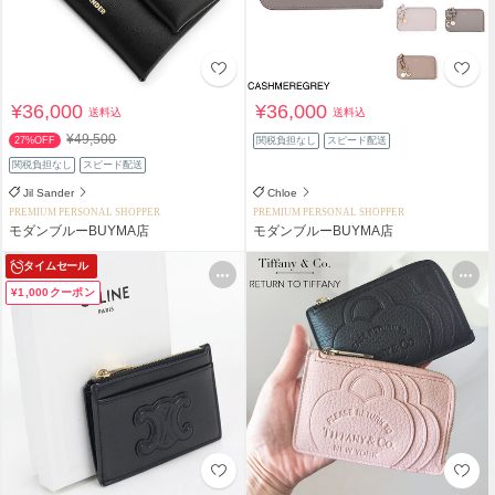
¥36,000
¥36,000
送料込
送料込
¥49,500
27%OFF
関税負担なし
スピード配送
関税負担なし
スピード配送
Jil Sander
Chloe
PREMIUM PERSONAL SHOPPER
PREMIUM PERSONAL SHOPPER
モダンブルーBUYMA店
モダンブルーBUYMA店
タイムセール
¥1,000クーポン