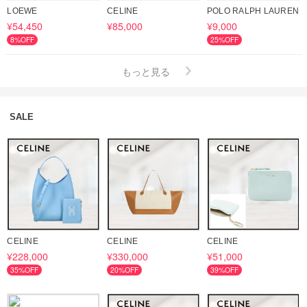
LOEWE
CELINE
POLO RALPH LAUREN
¥54,450
¥85,000
¥9,000
8%OFF
25%OFF
もっと見る
SALE
CELINE
CELINE
CELINE
¥228,000
¥330,000
¥51,000
35%OFF
20%OFF
39%OFF