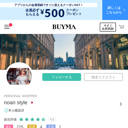
アプリからの会員登録ですぐに使えるクーポンGET！
詳しくは
500
¥
全員必ず
クーポン
こちらから
プレゼント
もらえる
今すぐ
会員登録!
フォローする
指名リクエスト
PERSONAL SHOPPER
noan style
本人確認済
総合評価
4.5
225
4
1
満足
普通
不満