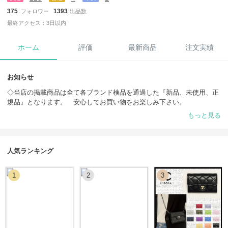
375
1393
フォロワー
出品数
最終アクセス：3日以内
ホーム
評価
最新商品
注文実績
お知らせ
◇当店の掲載商品は全て各ブランド検品を通過した『新品、未使用、正
規品』となります。 安心してお買い物をお楽しみ下さい。
もっと見る
◇在庫確認をお願いいたします。
（購入意志の全くない在庫確認はご遠慮ください。）
◇全商品送料無料でお届け致します。
人気ランキング
◇海外配送もございますが、出来るだけ早い発送を心がけております。
1
2
3
◇カートにいれるだけでは商品はキープされません。
在庫僅かのものもございますため、事前にお問い合わせいただきますよ
うお願いいたします。
CHANEL（シャネル)、CELINE、LOEWEなどのブランドを主に取り扱