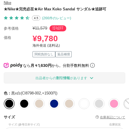
Nike
★Nike★完売必至★Air Max Koko Sandal サンダル★追跡可
(266件のレビュー)
4.5
¥11,579
15%OFF
参考価格
¥9,780
価格
海外発送 (送料込)
関税負担なし
返品補償
なら
月々1,630円
から。分割手数料無料
出品者からの
割引情報
があります
色：
黒x白(CI8798-002,+1500円)
サイズ
在庫表記について
サイズ
(参考日本サイズ)
在庫状況