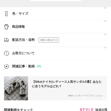
沖縄・離島宛ての場合は、ご注文時にカート内「配送方法」より【沖
縄/離島】をご選択ください。
色・サイズ
◆追加料金
カラーやサイズによっては追加料金が発生する場合がございます。
サイズ表に「プラス料金」の記載がある場合は、カート内の「配送方
商品情報
法」よりご選択ください。
◆ラッピング（※ウェア・バッグ類は除く）
リボンラッピングをご希望の方は、必ずご注文時にカート内「要望・相
配送方法・送料
複数の配送方法
談」欄へご記載ください。
ご注文時の記載がない場合や、ご注文後のリクエストには原則対応でき
かねます。
お取引について
◆通常営業時間
月～金：9:00 ～ 20:00
関連記事・動画
（9）
営業時間外でも可能な限り対応いたしますので、お気軽にご連絡くださ
い。
【Nike(ナイキ)レディース人気サンダル5選】あなた
に合うモデルはどれ？
Nike / レディースファッション
関連動画をチェック