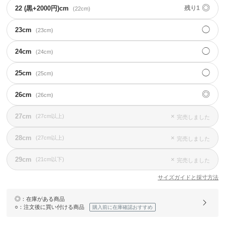
◎
22 (黒+2000円)cm
残り1
(22cm)
◯
23cm
(23cm)
◯
24cm
(24cm)
◯
25cm
(25cm)
◎
26cm
(26cm)
27cm
×
(27cm以上)
完売しました
28cm
×
(27cm以上)
完売しました
29cm
×
(21cm以下)
完売しました
サイズガイドと採寸方法
◎
：在庫がある商品
○
：注文後に買い付ける商品
購入前に在庫確認おすすめ