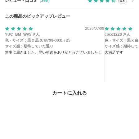
レビュー・口コミ
（266）
4.5
この商品のピックアップレビュー
2026/07/09
YUC_BM_WV5 さん
coco1220 さん
色・サイズ：
黒 x 黒 (CI8798-003). / 25
色・サイズ：
黒 x 白 
サイズ感：
期待していた通り
サイズ感：
期待して
無事に届きました、早い発送をありがとうございました！
大満足です
参考になった
参考になっ
カートに入れる
この商品のお問い合わせ
（1316）