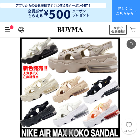
アプリからの会員登録ですぐに使えるクーポンGET！
詳しくは
500
¥
全員必ず
クーポン
こちらから
プレゼント
もらえる
今すぐ
日本語
English
简体中文
繁體中文
会員登録!
11,027
1
20
/