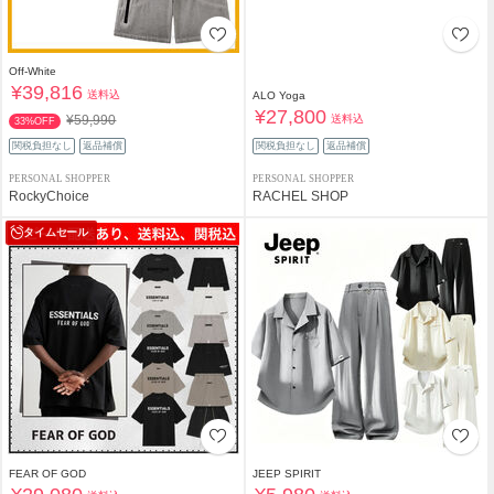
Off-White
¥39,816
送料込
ALO Yoga
¥27,800
送料込
¥59,990
33%OFF
関税負担なし
返品補償
関税負担なし
返品補償
PERSONAL SHOPPER
PERSONAL SHOPPER
RockyChoice
RACHEL SHOP
タイムセール
FEAR OF GOD
JEEP SPIRIT