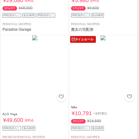
¥29,080
¥5,980
送料込
送料込
¥48,000
¥9,600
39%OFF
37%OFF
関税負担なし
返品補償
関税負担なし
関税負担なし
返品補償
PERSONAL SHOPPER
PERSONAL SHOPPER
Paradise Garage
魔女の宅配便
タイムセール
Nike
¥10,791
+送料着払
ALO Yoga
¥49,600
送料込
¥14,500
25%OFF
関税負担なし
返品補償
関税負担なし
返品補償
PREMIUM PERSONAL SHOPPER
PERSONAL SHOPPER