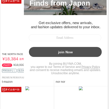
タイムセール
THE NORTH FACE
¥18,384
送料込
Needles
¥68,000
送料込
¥18,900
2%OFF
関税負担なし
返品補償
関税負担なし
返品補償
PREMIUM PERSONAL SHOPPER
PERSONAL SHOPPER
t-mazon
nor nor
タイムセール