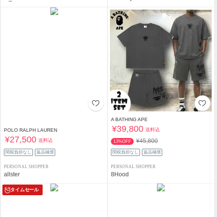
A BATHING APE
¥39,800
送料込
POLO RALPH LAUREN
¥27,500
送料込
¥45,800
13%OFF
関税負担なし
返品補償
関税負担なし
返品補償
PERSONAL SHOPPER
PERSONAL SHOPPER
allster
8Hood
タイムセール