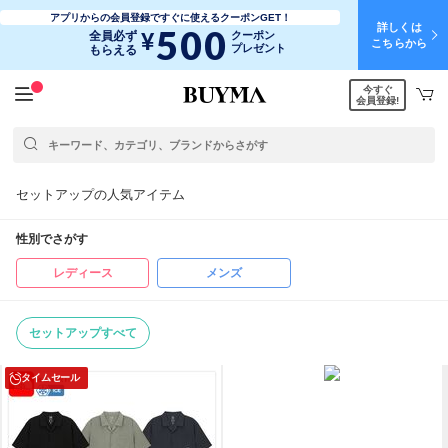
アプリからの会員登録ですぐに使えるクーポンGET！
詳しくは
500
¥
全員必ず
クーポン
こちらから
プレゼント
もらえる
今すぐ
会員登録!
セットアップの人気アイテム
性別でさがす
レディース
メンズ
セットアップすべて
タイムセール