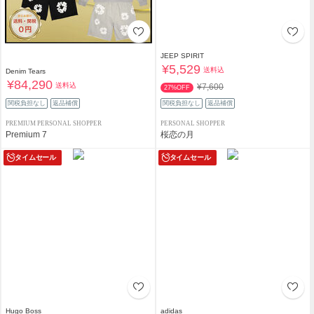
JEEP SPIRIT
¥5,529
送料込
Denim Tears
¥84,290
送料込
¥7,600
27%OFF
関税負担なし
返品補償
関税負担なし
返品補償
PREMIUM PERSONAL SHOPPER
PERSONAL SHOPPER
Premium 7
桜恋の月
タイムセール
タイムセール
Hugo Boss
adidas