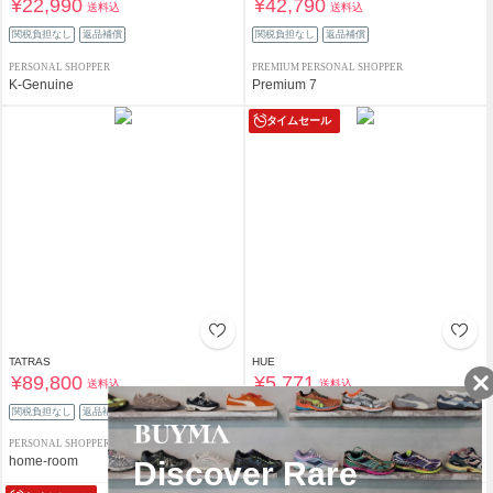
¥22,990
¥42,790
送料込
送料込
関税負担なし
返品補償
関税負担なし
返品補償
PERSONAL SHOPPER
PREMIUM PERSONAL SHOPPER
K-Genuine
Premium 7
タイムセール
TATRAS
HUE
¥89,800
¥5,771
送料込
送料込
関税負担なし
返品補償
関税負担なし
返品補償
PERSONAL SHOPPER
PERSONAL SHOPPER
home-room
sticker655