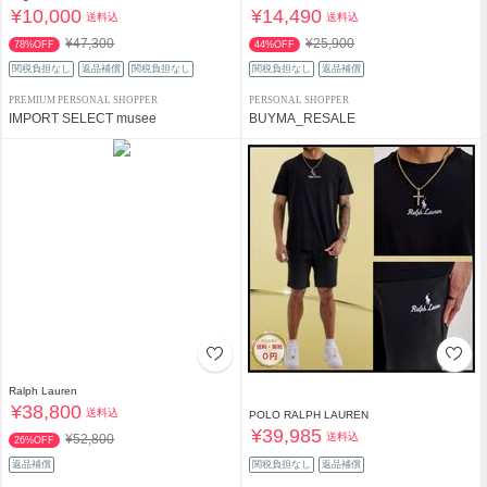
¥10,000
¥14,490
送料込
送料込
¥47,300
¥25,900
78%OFF
44%OFF
関税負担なし
返品補償
関税負担なし
関税負担なし
返品補償
PREMIUM PERSONAL SHOPPER
PERSONAL SHOPPER
IMPORT SELECT musee
BUYMA_RESALE
Ralph Lauren
¥38,800
送料込
POLO RALPH LAUREN
¥39,985
送料込
¥52,800
26%OFF
返品補償
関税負担なし
返品補償