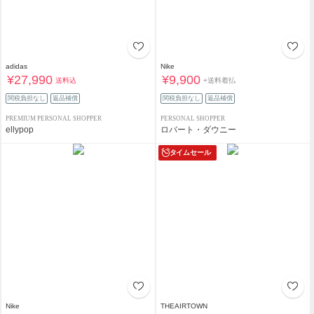
adidas
Nike
¥27,990
¥9,900
送料込
+送料着払
関税負担なし
返品補償
関税負担なし
返品補償
PREMIUM PERSONAL SHOPPER
PERSONAL SHOPPER
ellypop
ロバート・ダウニー
タイムセール
Nike
THEAIRTOWN