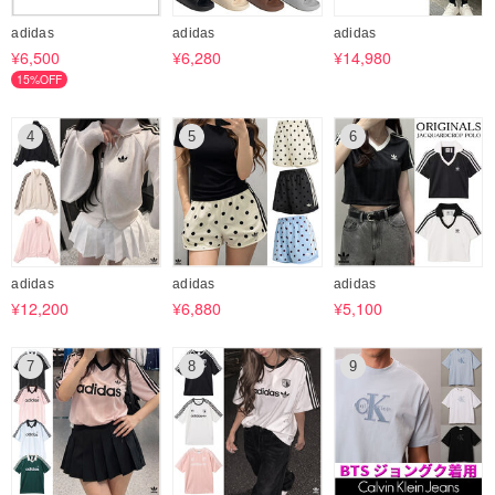
adidas
adidas
adidas
¥6,500
¥6,280
¥14,980
15%OFF
4
5
6
adidas
adidas
adidas
¥12,200
¥6,880
¥5,100
7
8
9