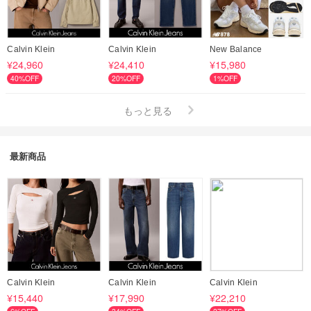
Calvin Klein
Calvin Klein
New Balance
¥24,960
¥24,410
¥15,980
40%OFF
20%OFF
1%OFF
もっと見る
最新商品
Calvin Klein
Calvin Klein
Calvin Klein
¥15,440
¥17,990
¥22,210