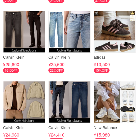
6%OFF
34%OFF
27%OFF
Calvin Klein
Calvin Klein
adidas
¥25,600
¥25,600
¥13,500
16%OFF
22%OFF
15%OFF
Calvin Klein
Calvin Klein
New Balance
¥24,960
¥24,410
¥15,980