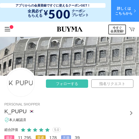
アプリからの会員登録ですぐに使えるクーポンGET！
詳しくは
500
¥
全員必ず
クーポン
こちらから
プレゼント
もらえる
今すぐ
会員登録!
フォローする
指名リクエスト
PERSONAL SHOPPER
K_PUPU
本人確認済
総合評価
5.0
11,795
178
39
満足
普通
不満