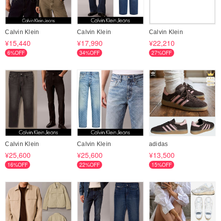
Calvin Klein
Calvin Klein
Calvin Klein
¥15,440
¥17,990
¥22,210
6%OFF
34%OFF
27%OFF
Calvin Klein
Calvin Klein
adidas
¥25,600
¥25,600
¥13,500
16%OFF
22%OFF
15%OFF