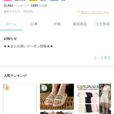
11,462
1585
フォロワー
出品数
最終アクセス：3日以内
限定クーポンはこちら
ホーム
記事
評価
最新商品
注文実績
お知らせ
★★まとめ買いクーポン情報★★
2点以上お買い上げで500円OFF！
もっと見る
まとめ買いのお客様限定でご利用いただけるクーポンを発行致しており
ます！
ぜひご利用くださいませ。
人気ランキング
■クーポンコード：KPUPU128
1
2
3
■ご利用期間：2026年08月10日まで
■最低利用金額：6800円