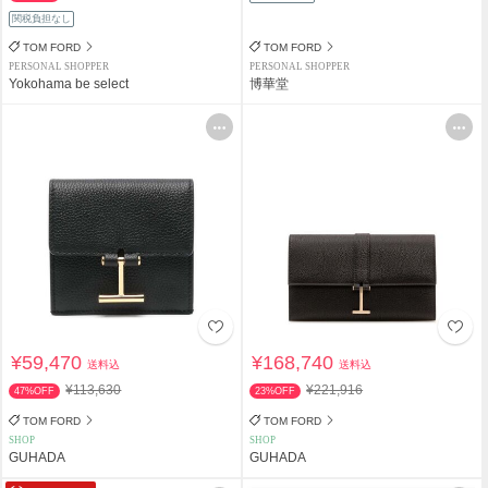
関税負担なし
TOM FORD
TOM FORD
PERSONAL SHOPPER
PERSONAL SHOPPER
Yokohama be select
博華堂
¥59,470
¥168,740
送料込
送料込
¥113,630
¥221,916
47%OFF
23%OFF
TOM FORD
TOM FORD
SHOP
SHOP
GUHADA
GUHADA