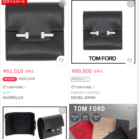
タイムセール
¥61,518
¥99,800
送料込
送料込
¥101,570
39%OFF
関税負担なし
TOM FORD
TOM FORD
SHOP
PERSONAL SHOPPER
ADORELUX
NOVELJAPAN