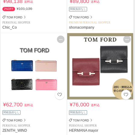
¥98,138
¥89,800
送料込
送料込
¥101,136
2%OFF
関税負担なし
TOM FORD
TOM FORD
PERSONAL SHOPPER
PREMIUM PERSONAL SHOPPER
Chic_Co
shonacompany
¥62,700
¥76,000
送料込
送料込
関税負担なし
関税負担なし
TOM FORD
TOM FORD
PERSONAL SHOPPER
PERSONAL SHOPPER
ZENITH_WIND
HERMANA mayor