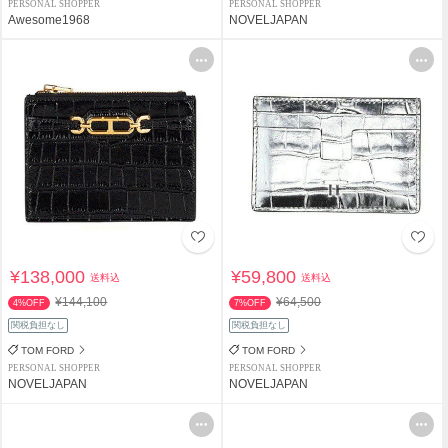
PERSONAL SHOPPER
PERSONAL SHOPPER
Awesome1968
NOVELJAPAN
¥138,000
¥59,800
送料込
送料込
¥144,100
¥64,500
4%OFF
7%OFF
関税負担なし
関税負担なし
TOM FORD
TOM FORD
PERSONAL SHOPPER
PERSONAL SHOPPER
NOVELJAPAN
NOVELJAPAN