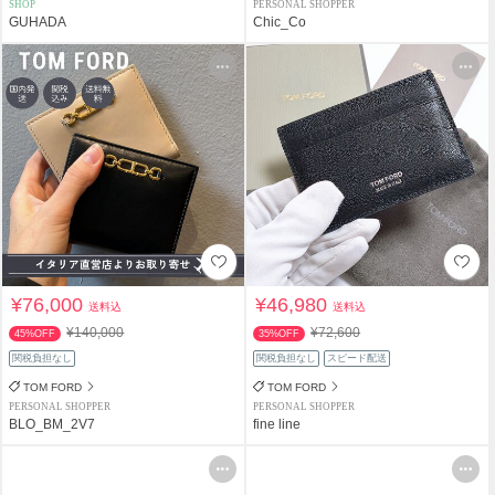
SHOP
PERSONAL SHOPPER
GUHADA
Chic_Co
¥76,000
¥46,980
送料込
送料込
¥140,000
¥72,600
45%OFF
35%OFF
関税負担なし
関税負担なし
スピード配送
TOM FORD
TOM FORD
PERSONAL SHOPPER
PERSONAL SHOPPER
BLO_BM_2V7
fine line