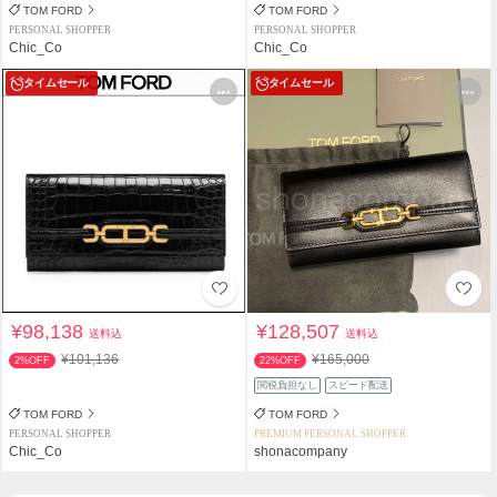
TOM FORD
TOM FORD
PERSONAL SHOPPER
PERSONAL SHOPPER
Chic_Co
Chic_Co
タイムセール
タイムセール
¥98,138
¥128,507
送料込
送料込
¥101,136
¥165,000
2%OFF
22%OFF
関税負担なし
スピード配送
TOM FORD
TOM FORD
PERSONAL SHOPPER
PREMIUM PERSONAL SHOPPER
Chic_Co
shonacompany