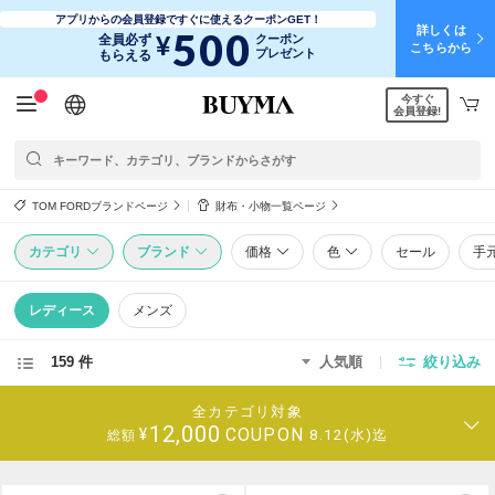
アプリからの会員登録ですぐに使えるクーポンGET！
詳しくは
500
¥
全員必ず
クーポン
こちらから
プレゼント
もらえる
今すぐ
日本語
English
简体中文
繁體中文
会員登録!
TOM FORDブランドページ
財布・小物一覧ページ
カテゴリ
ブランド
価格
色
セール
手
レディース
メンズ
159 件
人気順
絞り込み
全カテゴリ対象
12,000
COUPON
¥
8.12(水)迄
総額