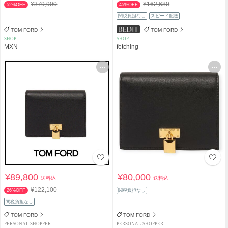
¥379,900
¥162,680
52%OFF
45%OFF
関税負担なし
スピード配送
TOM FORD
TOM FORD
SHOP
SHOP
MXN
fetching
¥89,800
¥80,000
送料込
送料込
¥122,100
26%OFF
関税負担なし
関税負担なし
TOM FORD
TOM FORD
PERSONAL SHOPPER
PERSONAL SHOPPER