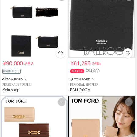
¥90,000
¥61,295
送料込
送料込
¥94,000
関税負担なし
34%OFF
TOM FORD
TOM FORD
PERSONAL SHOPPER
PERSONAL SHOPPER
Kein shop
BALLROOM