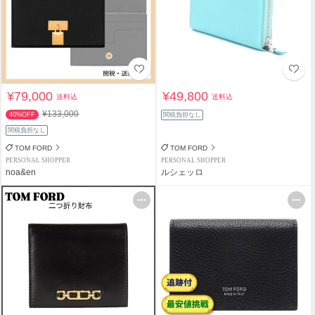
¥79,000
¥49,800
送料込
送料込
¥133,000
40%OFF
関税負担なし
関税負担なし
TOM FORD
TOM FORD
PERSONAL SHOPPER
PERSONAL SHOPPER
noa&en
ルシェッロ