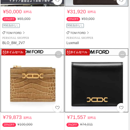
¥50,000
¥31,920
送料込
送料込
¥65,000
¥59,000
23%OFF
45%OFF
関税負担なし
関税負担なし
TOM FORD
TOM FORD
PERSONAL SHOPPER
PERSONAL SHOPPER
BLO_BM_2V7
Luxmall
タイムセール
タイムセール
¥79,873
¥71,557
送料込
送料込
¥100,000
¥74,011
20%OFF
3%OFF