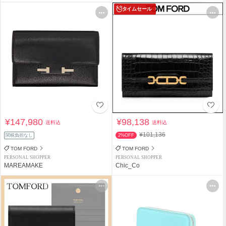
タイムセール
¥147,980
¥98,138
送料込
送料込
¥101,136
関税負担なし
2%OFF
TOM FORD
TOM FORD
PERSONAL SHOPPER
PERSONAL SHOPPER
MAREAMAKE
Chic_Co