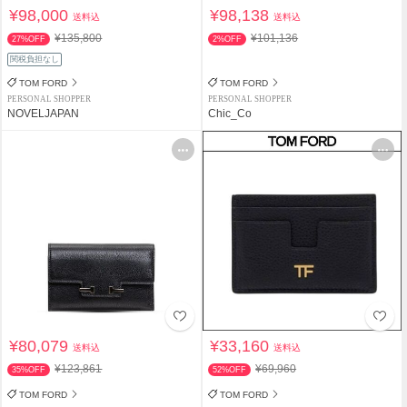
¥98,000
¥98,138
送料込
送料込
¥135,800
¥101,136
27%OFF
2%OFF
関税負担なし
TOM FORD
TOM FORD
PERSONAL SHOPPER
PERSONAL SHOPPER
NOVELJAPAN
Chic_Co
¥80,079
¥33,160
送料込
送料込
¥123,861
¥69,960
35%OFF
52%OFF
TOM FORD
TOM FORD