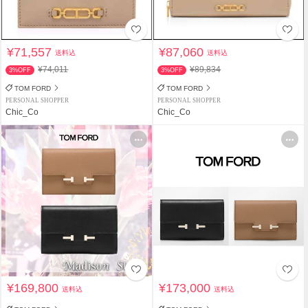
¥71,557
¥87,060
送料込
送料込
¥74,011
¥89,834
3%OFF
3%OFF
TOM FORD
TOM FORD
PERSONAL SHOPPER
PERSONAL SHOPPER
Chic_Co
Chic_Co
¥169,800
¥173,000
送料込
送料込