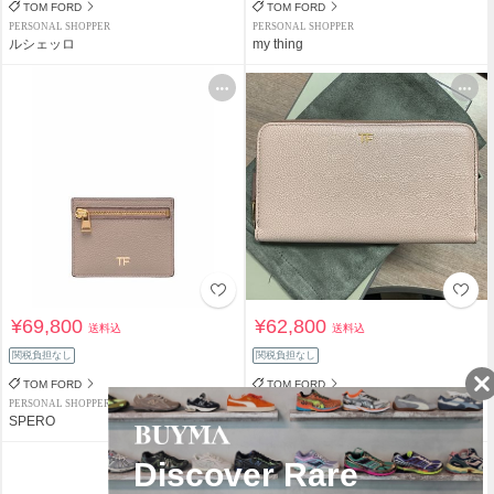
TOM FORD
TOM FORD
PERSONAL SHOPPER
PERSONAL SHOPPER
ルシェッロ
my thing
¥69,800
¥62,800
送料込
送料込
関税負担なし
関税負担なし
TOM FORD
TOM FORD
PERSONAL SHOPPER
PERSONAL SHOPPER
SPERO
GoodWillhunting