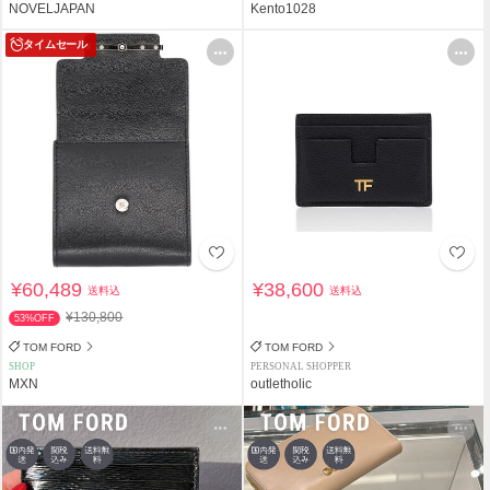
NOVELJAPAN
Kento1028
タイムセール
¥60,489
¥38,600
送料込
送料込
¥130,800
53%OFF
TOM FORD
TOM FORD
SHOP
PERSONAL SHOPPER
MXN
outletholic