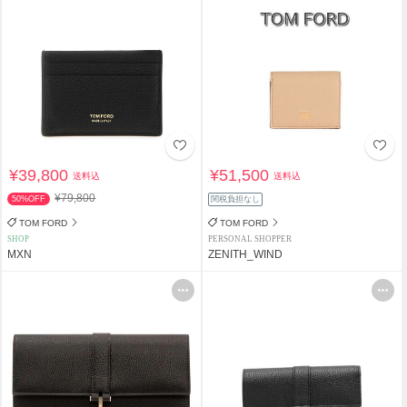
¥39,800
¥51,500
送料込
送料込
¥79,800
50%OFF
関税負担なし
TOM FORD
TOM FORD
SHOP
PERSONAL SHOPPER
MXN
ZENITH_WIND