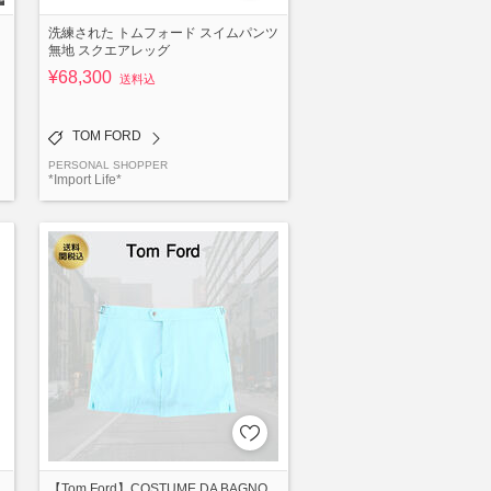
洗練された トムフォード スイムパンツ
無地 スクエアレッグ
¥68,300
送料込
TOM FORD
PERSONAL SHOPPER
*Import Life*
h
【Tom Ford】COSTUME DA BAGNO