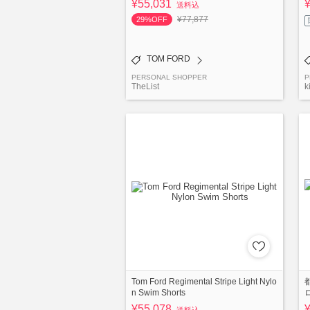
¥55,031
送料込
¥77,877
29%OFF
TOM FORD
PERSONAL SHOPPER
P
TheList
k
Tom Ford Regimental Stripe Light Nylo
n Swim Shorts
¥55,078