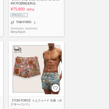
MICRO|関税送料込
¥75,800
送料込
関税負担なし
TOM FORD
PERSONAL SHOPPER
Berg Baum
税
【TOM FORD】トムフォード 水着（ボ
クサーパンツ）