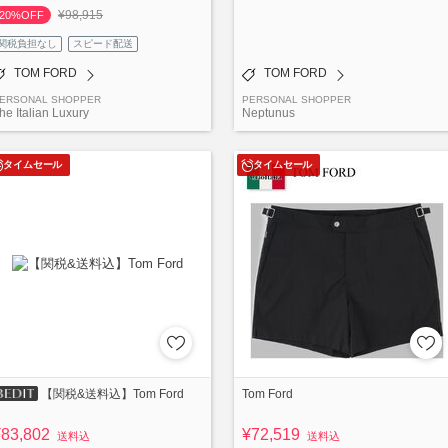
¥98,915
20%OFF
関税負担なし
スピード配送
TOM FORD
TOM FORD
ERSONAL SHOPPER
PERSONAL SHOPPER
he Italian Luxury
Neptunus
タイムセール
タイムセール
Tom Ford
【関税&送料込】Tom Ford
¥83,802
¥72,519
送料込
送料込