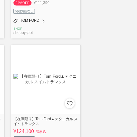
¥111,390
24%OFF
関税負担なし
TOM FORD
SHOP
shoppyspot
ス
【在庫限り】Tom Ford▲テクニカル ス
イムトランクス
¥124,100
送料込