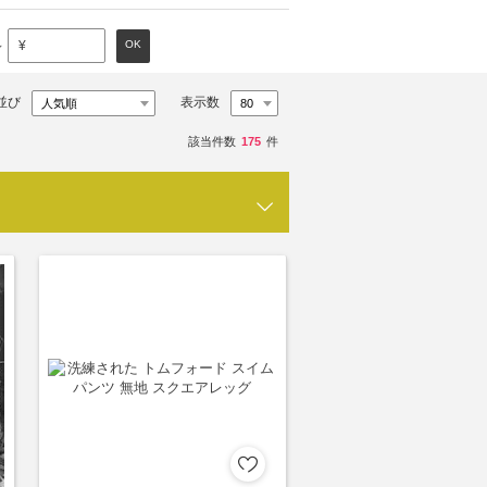
～
OK
¥
並び
表示数
該当件数
175
件