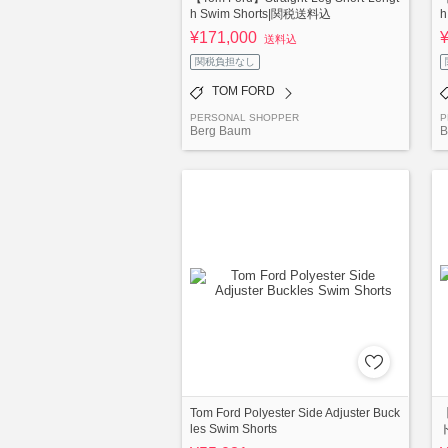
h Swim Shorts|関税送料込
h
¥171,000
送料込
関税負担なし
TOM FORD
PERSONAL SHOPPER
P
Berg Baum
B
Tom Ford Polyester Side Adjuster Buck
les Swim Shorts