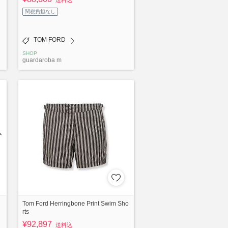
送料込
関税負担なし
TOM FORD
SHOP
guardaroba m
Tom Ford Herringbone Print Swim Sho
rts
¥92,897
送料込