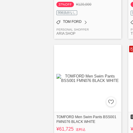
¥120,000
37%OFF
関税負担なし
TOM FORD
PERSONAL SHOPPER
P
ARIA SHOP
T
TOMFORD Men Swim Pants BSS001
FMN076 BLACK WHITE
¥61,725
送料込