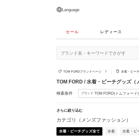
English
日本語
简体中文
繁體中文
Language
セール
レディース
TOM FORDブランドページ
水着・ビー
TOM FORD / 水着・ビーチグッ
検索条件
TOM FORD(トムフォード)
ブランド
さらに絞り込む
カテゴリ（メンズファッション）
水着・ビーチグッズ全て
水着
水着・ビ