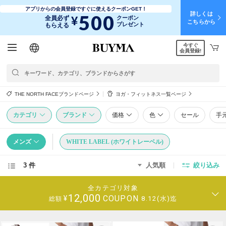
アプリからの会員登録ですぐに使えるクーポンGET！
詳しくは
500
¥
全員必ず
クーポン
こちらから
プレゼント
もらえる
今すぐ
日本語
English
简体中文
繁體中文
会員登録!
THE NORTH FACEブランドページ
ヨガ・フィットネス一覧ページ
カテゴリ
ブランド
価格
色
セール
手
メンズ
WHITE LABEL (ホワイトレーベル)
3 件
人気順
絞り込み
全カテゴリ対象
12,000
COUPON
¥
8.12(水)迄
総額