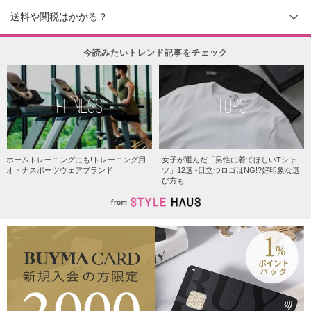
送料や関税はかかる？
今読みたいトレンド記事をチェック
FITNESS
TOPS
ホームトレーニングにも!トレーニング用
女子が選んだ「男性に着てほしいTシャ
オトナスポーツウェアブランド
ツ」12選!-目立つロゴはNG!?好印象な選
び方も