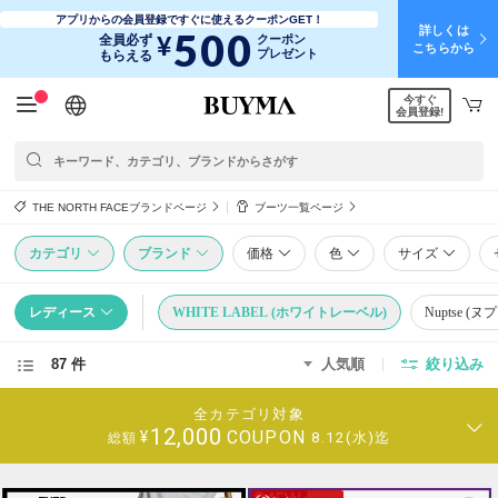
アプリからの会員登録ですぐに使えるクーポンGET！
詳しくは
500
¥
全員必ず
クーポン
こちらから
プレゼント
もらえる
今すぐ
日本語
English
简体中文
繁體中文
会員登録!
THE NORTH FACEブランドページ
ブーツ一覧ページ
カテゴリ
ブランド
価格
色
サイズ
レディース
WHITE LABEL (ホワイトレーベル)
Nuptse (ヌ
87 件
人気順
絞り込み
全カテゴリ対象
12,000
COUPON
¥
8.12(水)迄
総額