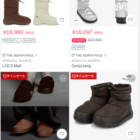
¥18,990
¥18,097
送料込
送料込
¥22,800
関税負担なし
返品補償
20%OFF
返品補償
THE NORTH FACE
THE NORTH FACE
PERSONAL SHOPPER
PERSONAL SHOPPER
LOCO Mall
Ganjizzang
タイムセール
タイムセール