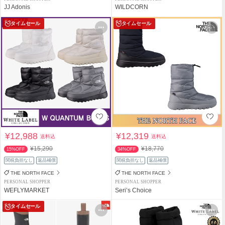
JJ Adonis
WILDCORN
タイムセール
タイムセール
¥12,988
¥12,319
送料込
送料込
¥15,290
¥18,770
15%OFF
34%OFF
関税負担なし
返品補償
関税負担なし
返品補償
THE NORTH FACE
THE NORTH FACE
PERSONAL SHOPPER
PERSONAL SHOPPER
WEFLYMARKET
Seri’s Choice
タイムセール