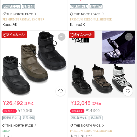
関税負担なし
返品補償
関税負担なし
返品補償
THE NORTH FACE
THE NORTH FACE
PREMIUM PERSONAL SHOPPER
PREMIUM PERSONAL SHOPPER
Kaora&K
Kaora&K
タイムセール
タイムセール
¥26,492
¥12,048
送料込
送料込
¥29,640
¥14,900
10%OFF
19%OFF
関税負担なし
返品補償
関税負担なし
返品補償
THE NORTH FACE
THE NORTH FACE
SHOP
PREMIUM PERSONAL SHOPPER
ＪＫＪ
ドットちょび