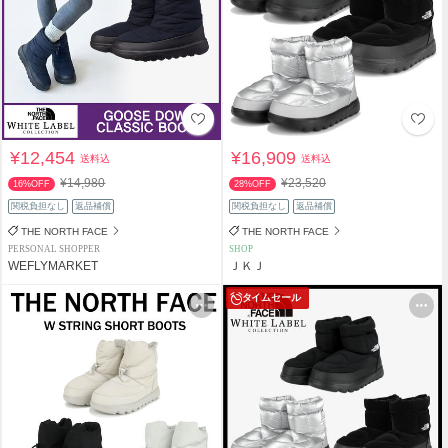
¥12,454
¥16,909
送料込
送料込
¥14,980
¥23,520
16%OFF
28%OFF
関税負担なし
返品補償
関税負担なし
返品補償
THE NORTH FACE
THE NORTH FACE
PERSONAL SHOPPER
SHOP
WEFLYMARKET
ＪＫＪ
タイムセール