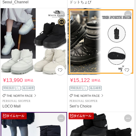
Seoul_Channel
ドットちょび
¥13,990
¥15,122
送料込
送料込
関税負担なし
返品補償
関税負担なし
返品補償
THE NORTH FACE
THE NORTH FACE
PERSONAL SHOPPER
PERSONAL SHOPPER
LOCO Mall
Seri’s Choice
タイムセール
タイムセール