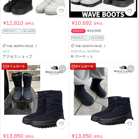
¥12,810
¥10,692
送料込
送料込
¥13,900
関税負担なし
返品補償
23%OFF
関税負担なし
返品補償
THE NORTH FACE
THE NORTH FACE
SHOP
PERSONAL SHOPPER
アクセスショップ
K-マーケット
タイムセール
タイムセール
¥13,850
¥13,850
送料込
送料込