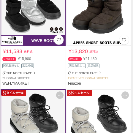
¥11,583
¥13,820
送料込
送料込
¥15,900
¥21,480
27%OFF
35%OFF
関税負担なし
返品補償
関税負担なし
返品補償
THE NORTH FACE
THE NORTH FACE
PERSONAL SHOPPER
PREMIUM PERSONAL SHOPPER
WEFLYMARKET
t-mazon
タイムセール
タイムセール