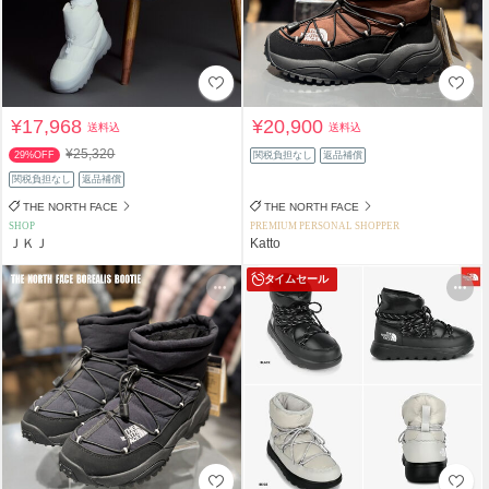
¥17,968
¥20,900
送料込
送料込
¥25,320
29%OFF
関税負担なし
返品補償
関税負担なし
返品補償
THE NORTH FACE
THE NORTH FACE
SHOP
PREMIUM PERSONAL SHOPPER
ＪＫＪ
Katto
タイムセール