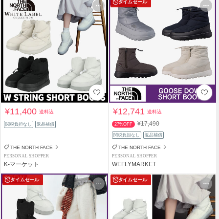
タイムセール
¥11,400
¥12,741
送料込
送料込
¥17,490
関税負担なし
返品補償
27%OFF
関税負担なし
返品補償
THE NORTH FACE
THE NORTH FACE
PERSONAL SHOPPER
PERSONAL SHOPPER
K-マーケット
WEFLYMARKET
タイムセール
タイムセール