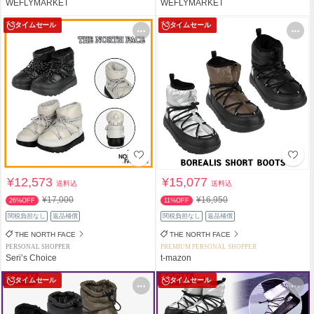
WEFLYMARKET
WEFLYMARKET
タイムセール
タイムセール
¥12,573
¥15,077
送料込
送料込
¥17,000
¥16,950
26%OFF
11%OFF
関税負担なし
返品補償
関税負担なし
返品補償
THE NORTH FACE
THE NORTH FACE
PERSONAL SHOPPER
PREMIUM PERSONAL SHOPPER
Seri’s Choice
t-mazon
タイムセール
タイムセール