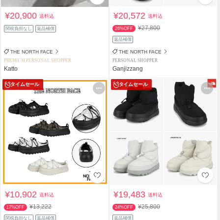
¥20,900
¥20,572
送料込
送料込
¥27,800
関税負担なし
返品補償
26%OFF
返品補償
THE NORTH FACE
THE NORTH FACE
PREMIUM PERSONAL SHOPPER
PERSONAL SHOPPER
Katto
Ganjizzang
タイムセール
タイムセール
¥10,902
¥19,483
送料込
送料込
¥13,222
¥25,800
17%OFF
24%OFF
関税負担なし
返品補償
返品補償