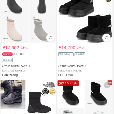
¥17,602
¥14,790
送料込
送料込
¥18,800
6%OFF
関税負担なし
返品補償
返品補償
THE NORTH FACE
THE NORTH FACE
PERSONAL SHOPPER
PERSONAL SHOPPER
Ganjizzang
LOCO Mall
タイムセール