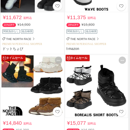
¥11,672
¥11,375
送料込
送料込
¥14,900
¥15,800
21%OFF
28%OFF
関税負担なし
返品補償
関税負担なし
返品補償
THE NORTH FACE
THE NORTH FACE
PREMIUM PERSONAL SHOPPER
PREMIUM PERSONAL SHOPPER
ドットちょび
t-mazon
タイムセール
タイムセール
¥14,840
¥15,077
送料込
送料込