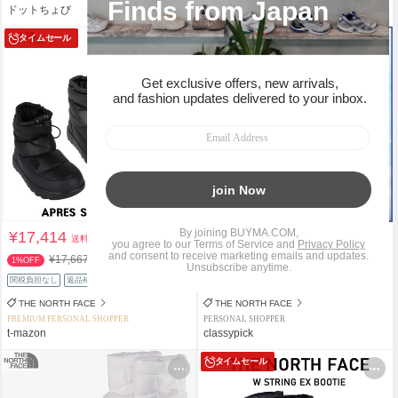
ドットちょび
K-マーケット
タイムセール
¥17,414
¥14,670
送料込
送料込
¥17,667
1%OFF
関税負担なし
返品補償
関税負担なし
返品補償
THE NORTH FACE
THE NORTH FACE
PREMIUM PERSONAL SHOPPER
PERSONAL SHOPPER
t-mazon
classypick
タイムセール