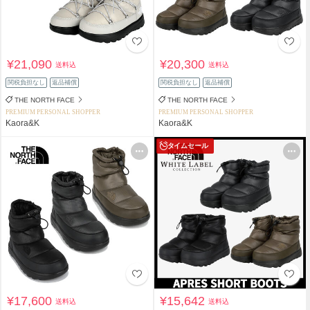
¥21,090
¥20,300
送料込
送料込
関税負担なし
返品補償
関税負担なし
返品補償
THE NORTH FACE
THE NORTH FACE
PREMIUM PERSONAL SHOPPER
PREMIUM PERSONAL SHOPPER
Kaora&K
Kaora&K
タイムセール
¥17,600
¥15,642
送料込
送料込