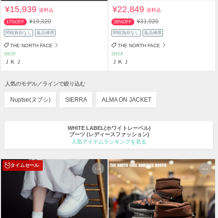
¥15,939
¥22,849
送料込
送料込
¥19,320
¥31,920
17%OFF
28%OFF
関税負担なし
返品補償
関税負担なし
返品補償
THE NORTH FACE
THE NORTH FACE
SHOP
SHOP
ＪＫＪ
ＪＫＪ
人気のモデル／ラインで絞り込む
Nuptse(ヌプシ)
SIERRA
ALMA ON JACKET
WHITE LABEL(ホワイトレーベル)
ブーツ
(レディースファッション)
人気アイテムランキングを見る
タイムセール