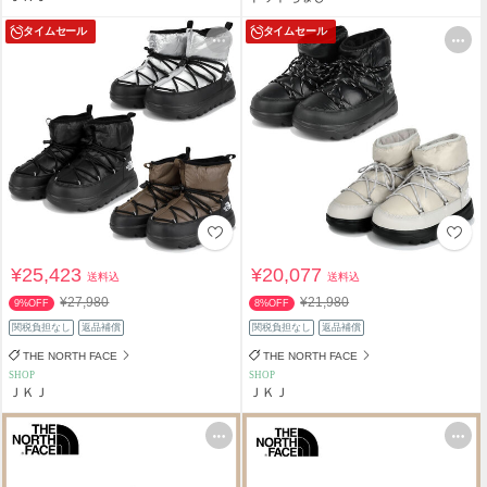
タイムセール
タイムセール
¥25,423
¥20,077
送料込
送料込
¥27,980
¥21,980
9%OFF
8%OFF
関税負担なし
返品補償
関税負担なし
返品補償
THE NORTH FACE
THE NORTH FACE
SHOP
SHOP
ＪＫＪ
ＪＫＪ