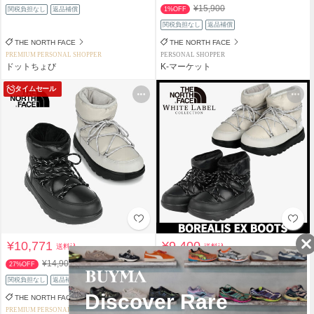
¥15,900
関税負担なし
返品補償
1%OFF
関税負担なし
返品補償
THE NORTH FACE
THE NORTH FACE
PREMIUM PERSONAL SHOPPER
PERSONAL SHOPPER
ドットちょび
K-マーケット
タイムセール
¥10,771
¥9,400
送料込
送料込
¥14,900
¥14,900
27%OFF
36%OFF
関税負担なし
返品補償
関税負担なし
返品補償
THE NORTH FACE
THE NORTH FACE
PREMIUM PERSONAL SHOPPER
PERSONAL SHOPPER