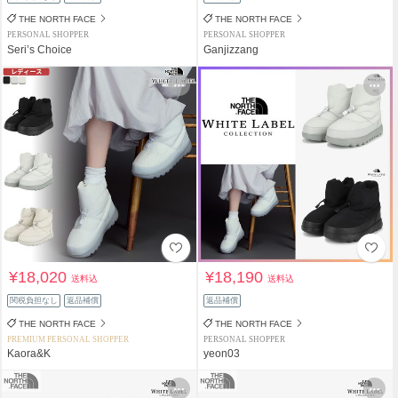
THE NORTH FACE
THE NORTH FACE
PERSONAL SHOPPER
PERSONAL SHOPPER
Seri’s Choice
Ganjizzang
¥18,020
¥18,190
送料込
送料込
関税負担なし
返品補償
返品補償
THE NORTH FACE
THE NORTH FACE
PREMIUM PERSONAL SHOPPER
PERSONAL SHOPPER
Kaora&K
yeon03