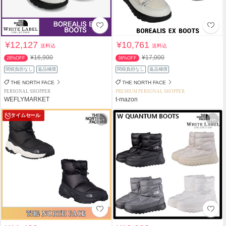
¥12,127
¥10,761
送料込
送料込
¥16,900
¥17,000
28%OFF
36%OFF
関税負担なし
返品補償
関税負担なし
返品補償
THE NORTH FACE
THE NORTH FACE
PERSONAL SHOPPER
PREMIUM PERSONAL SHOPPER
WEFLYMARKET
t-mazon
タイムセール