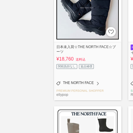
日本未入荷☆THE NORTH FACE☆ブ
ーツ
¥18,760
送料込
関税負担なし
返品補償
THE NORTH FACE
PREMIUM PERSONAL SHOPPER
S
ellypop