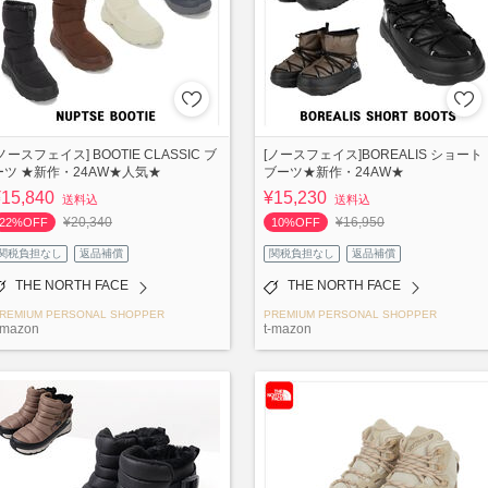
ノースフェイス] BOOTIE CLASSIC ブ
[ノースフェイス]BOREALIS ショート
ーツ ★新作・24AW★人気★
ブーツ★新作・24AW★
¥15,840
¥15,230
送料込
送料込
¥20,340
¥16,950
22%OFF
10%OFF
関税負担なし
返品補償
関税負担なし
返品補償
THE NORTH FACE
THE NORTH FACE
REMIUM PERSONAL SHOPPER
PREMIUM PERSONAL SHOPPER
-mazon
t-mazon