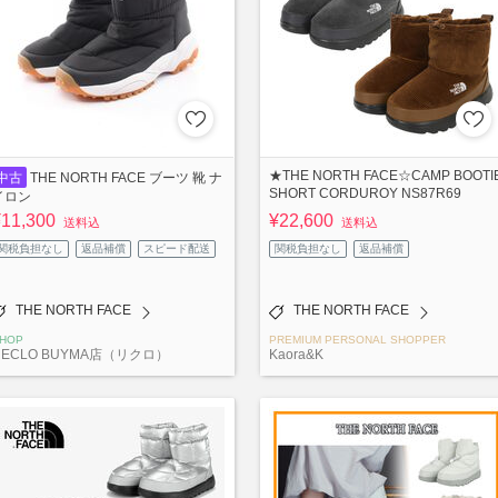
★THE NORTH FACE☆CAMP BOOTI
中古
THE NORTH FACE ブーツ 靴 ナ
SHORT CORDUROY NS87R69
イロン
¥11,300
¥22,600
送料込
送料込
関税負担なし
返品補償
スピード配送
関税負担なし
返品補償
THE NORTH FACE
THE NORTH FACE
HOP
PREMIUM PERSONAL SHOPPER
RECLO BUYMA店（リクロ）
Kaora&K