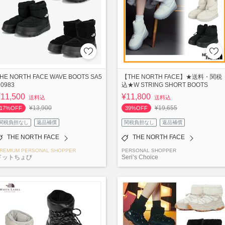
HE NORTH FACE WAVE BOOTS SA5
【THE NORTH FACE】★送料・関税
0983
込★W STRING SHORT BOOTS
¥11,500
¥11,800
送料込
送料込
¥13,900
¥19,655
17%OFF
39%OFF
関税負担なし
返品補償
関税負担なし
返品補償
THE NORTH FACE
THE NORTH FACE
REMIUM PERSONAL SHOPPER
PERSONAL SHOPPER
ドットちょび
Seri’s Choice