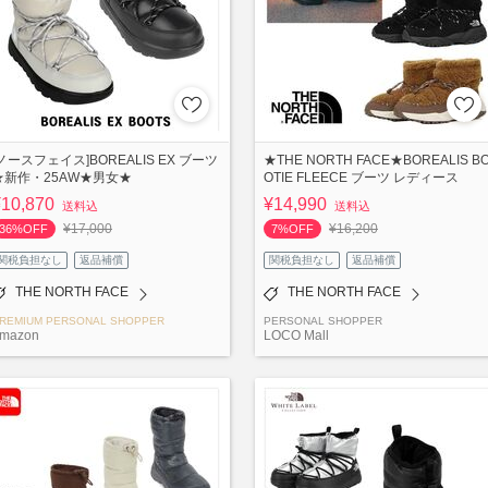
[ノースフェイス]BOREALIS EX ブーツ
★THE NORTH FACE★BOREALIS B
★新作・25AW★男女★
OTIE FLEECE ブーツ レディース
¥10,870
¥14,990
送料込
送料込
¥17,000
¥16,200
36%OFF
7%OFF
関税負担なし
返品補償
関税負担なし
返品補償
THE NORTH FACE
THE NORTH FACE
REMIUM PERSONAL SHOPPER
PERSONAL SHOPPER
-mazon
LOCO Mall