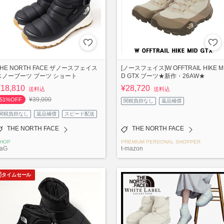
THE NORTH FACE ザノースフェイス
[ノースフェイス]W OFFTRAIL HIKE M
スノーブーツ ブーツ ショート
D GTX ブーツ★新作・26AW★
¥18,810
¥28,720
送料込
送料込
¥39,000
51%OFF
関税負担なし
返品補償
関税負担なし
返品補償
スピード配送
THE NORTH FACE
THE NORTH FACE
HOP
PREMIUM PERSONAL SHOPPER
aG
t-mazon
タイムセール