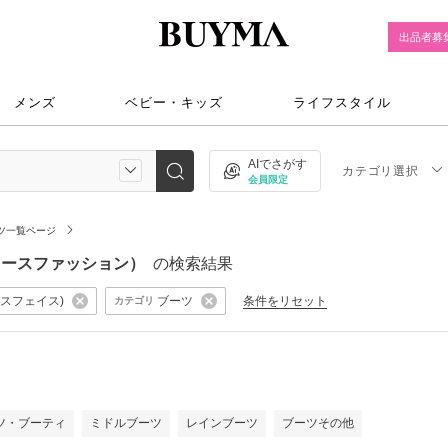
出品者募
メンズ
ベビー・キッズ
ライフスタイル
AIでさがす
カテゴリ選択
会員限定
ツ一覧ページ
レディースファッション）
の検索結果
ノースフェイス)
ブーツ
条件をリセット
カテゴリ
）
ツ・ブーティ
ミドルブーツ
レインブーツ
ブーツその他