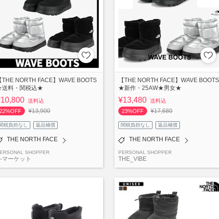
THE NORTH FACE】WAVE BOOTS
【THE NORTH FACE】WAVE BOOTS
★送料・関税込★
★新作・25AW★男女★
¥10,800
¥13,480
送料込
送料込
¥13,900
¥17,680
22%OFF
23%OFF
関税負担なし
返品補償
関税負担なし
返品補償
THE NORTH FACE
THE NORTH FACE
ERSONAL SHOPPER
PERSONAL SHOPPER
K-マーケット
THE_VIBE