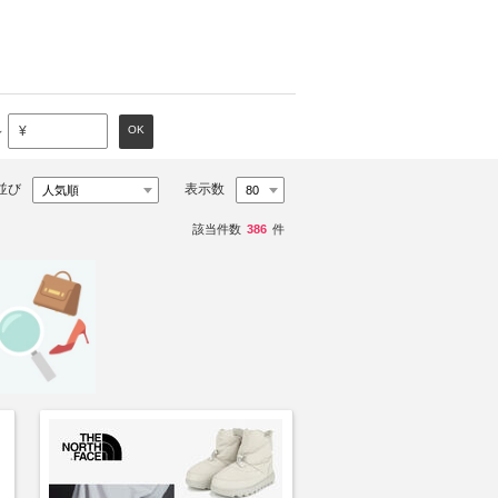
～
OK
¥
並び
表示数
該当件数
386
件