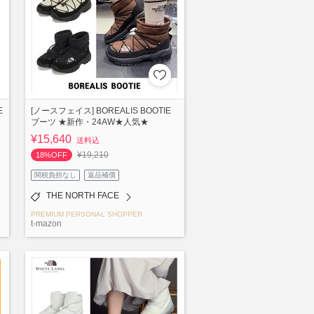
E
[ノースフェイス] BOREALIS BOOTIE
ブーツ ★新作・24AW★人気★
¥15,640
送料込
¥19,210
18%OFF
関税負担なし
返品補償
THE NORTH FACE
PREMIUM PERSONAL SHOPPER
t-mazon