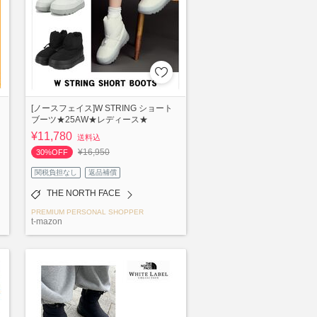
[ノースフェイス]W STRING ショート
ブーツ★25AW★レディース★
¥11,780
送料込
¥16,950
30%OFF
関税負担なし
返品補償
THE NORTH FACE
PREMIUM PERSONAL SHOPPER
t-mazon