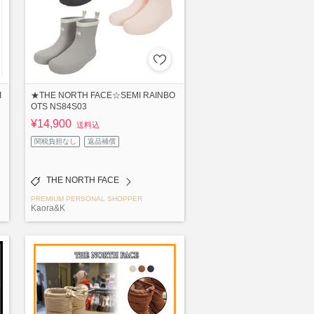
I
★THE NORTH FACE☆SEMI RAINBO
OTS NS84S03
¥14,900
送料込
関税負担なし
返品補償
THE NORTH FACE
PREMIUM PERSONAL SHOPPER
Kaora&K