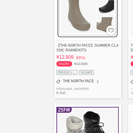
【THE NORTH FACE】SUMMER CLA
T
SSIC RAINBOOTS
D
¥12,909
送料込
¥13,500
4%OFF
関税負担なし
返品補償
THE NORTH FACE
PERSONAL SHOPPER
P
K-Ket