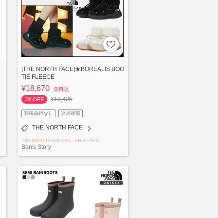
[THE NORTH FACE]★BOREALIS BOO
TIE FLEECE
¥18,670
送料込
¥19,425
3%OFF
関税負担なし
返品補償
THE NORTH FACE
PREMIUM PERSONAL SHOPPER
Ban's Story