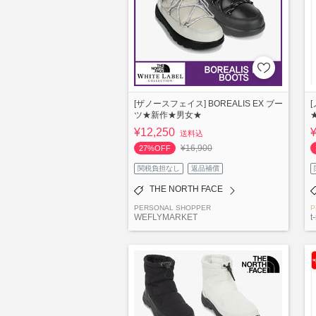
[ザノースフェイス] BOREALIS EX ブー
ツ★新作★男女★
¥12,250
送料込
¥16,900
27%OFF
関税負担なし
返品補償
THE NORTH FACE
PERSONAL SHOPPER
P
WEFLYMARKET
t