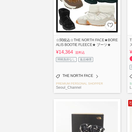
☆関税込☆THE NORTH FACE★BORE
ALIS BOOTIE FLEECE★ ブーツ★
¥14,364
送料込
関税負担なし
返品補償
THE NORTH FACE
PREMIUM PERSONAL SHOPPER
S
Seoul_Channel
L