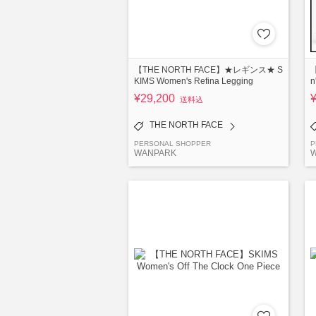
【THE NORTH FACE】★レギンス★ S
【
KIMS Women's Refina Legging
n
¥29,200
送料込
THE NORTH FACE
PERSONAL SHOPPER
P
WANPARK