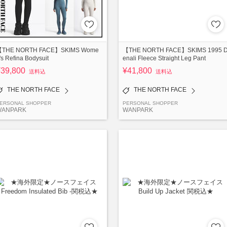
THE NORTH FACE】SKIMS Wome
【THE NORTH FACE】SKIMS 1995 
's Refina Bodysuit
enali Fleece Straight Leg Pant
¥39,800
¥41,800
送料込
送料込
THE NORTH FACE
THE NORTH FACE
ERSONAL SHOPPER
PERSONAL SHOPPER
WANPARK
WANPARK