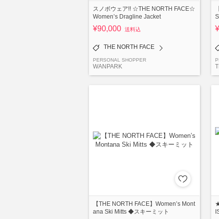
スノボウェア!! ☆THE NORTH FACE☆
【
Women’s Dragline Jacket
S
¥90,000
送料込
THE NORTH FACE
PERSONAL SHOPPER
P
WANPARK
T
【THE NORTH FACE】Women’s Mont
ana Ski Mitts ◆スキーミット
I