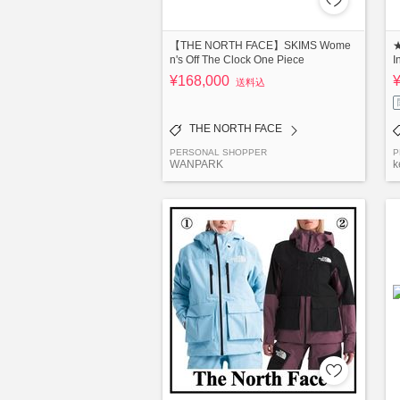
【THE NORTH FACE】SKIMS Wome
n's Off The Clock One Piece
I
¥168,000
送料込
THE NORTH FACE
PERSONAL SHOPPER
P
WANPARK
k