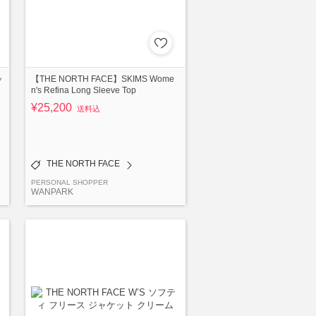
ッ
【THE NORTH FACE】SKIMS Wome
n's Refina Long Sleeve Top
¥25,200
送料込
THE NORTH FACE
PERSONAL SHOPPER
WANPARK