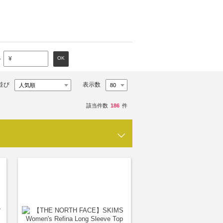
～
OK
¥
並び
表示数
該当件数
186
件