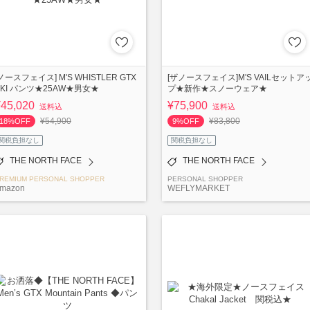
ノースフェイス] M'S WHISTLER GTX
[ザノースフェイス]M'S VAILセットア
SKI パンツ★25AW★男女★
プ★新作★スノーウェア★
¥45,020
¥75,900
送料込
送料込
¥54,900
¥83,800
18%OFF
9%OFF
関税負担なし
関税負担なし
THE NORTH FACE
THE NORTH FACE
REMIUM PERSONAL SHOPPER
PERSONAL SHOPPER
-mazon
WEFLYMARKET