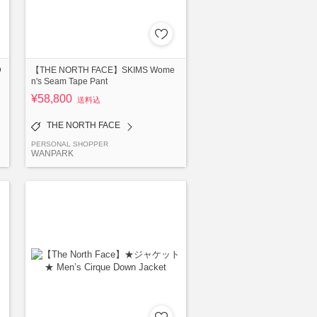
D
【THE NORTH FACE】SKIMS Wome
n's Seam Tape Pant
¥58,800
送料込
THE NORTH FACE
PERSONAL SHOPPER
WANPARK