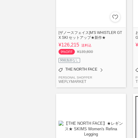
[ザノースフェイス]M'S WHISTLER GT
X SKI セットアップ★新作★
G
¥126,215
送料込
¥139,800
9%OFF
関税負担なし
THE NORTH FACE
PERSONAL SHOPPER
P
WEFLYMARKET
T