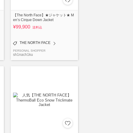
【The North Face】★ジャケット★ M
en’s Cirque Down Jacket
¥99,900
送料込
THE NORTH FACE
PERSONAL SHOPPER
sh1nach1ku