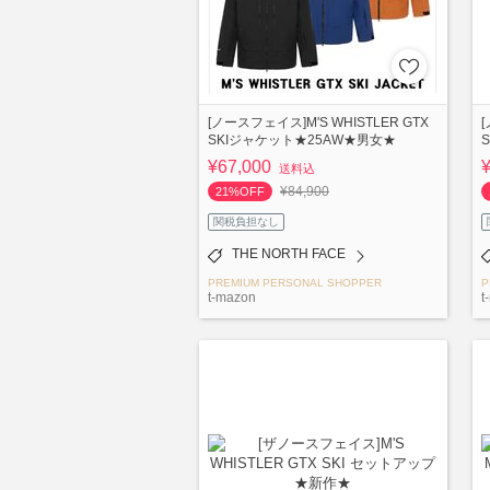
[ノースフェイス]M'S WHISTLER GTX
[
SKIジャケット★25AW★男女★
¥67,000
送料込
¥84,900
21%OFF
関税負担なし
THE NORTH FACE
PREMIUM PERSONAL SHOPPER
P
t-mazon
t