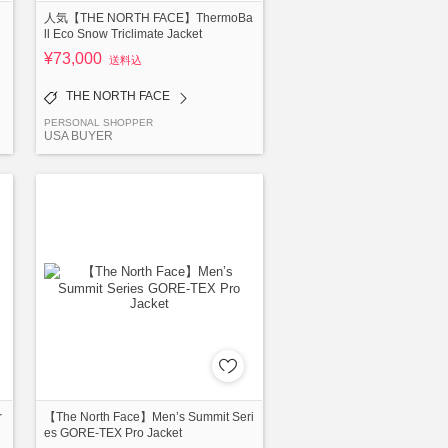
人気【THE NORTH FACE】ThermoBa
ll Eco Snow Triclimate Jacket
¥73,000
送料込
THE NORTH FACE
PERSONAL SHOPPER
USA BUYER
r
【The North Face】Men’s Summit Seri
es GORE-TEX Pro Jacket