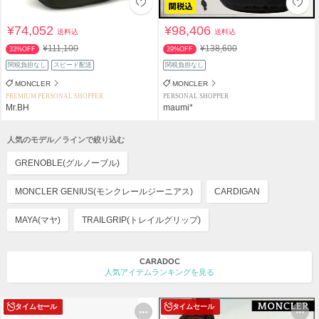
¥74,052
¥98,406
送料込
送料込
¥111,100
¥138,600
33%OFF
29%OFF
関税負担なし
スピード配送
関税負担なし
MONCLER
MONCLER
PREMIUM PERSONAL SHOPPER
PERSONAL SHOPPER
Mr.BH
maumi*
人気のモデル／ラインで絞り込む
GRENOBLE(グルノーブル)
MONCLER GENIUS(モンクレールジーニアス)
CARDIGAN
MAYA(マヤ)
TRAILGRIP(トレイルグリップ)
CARADOC
人気アイテムランキングを見る
タイムセール
タイムセール