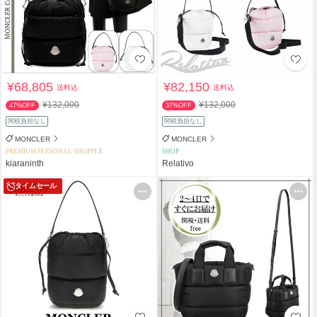
¥68,805
¥82,150
送料込
送料込
¥132,000
¥132,000
47%OFF
37%OFF
関税負担なし
関税負担なし
MONCLER
MONCLER
PREMIUM PERSONAL SHOPPER
SHOP
kiaraninth
Relativo
タイムセール