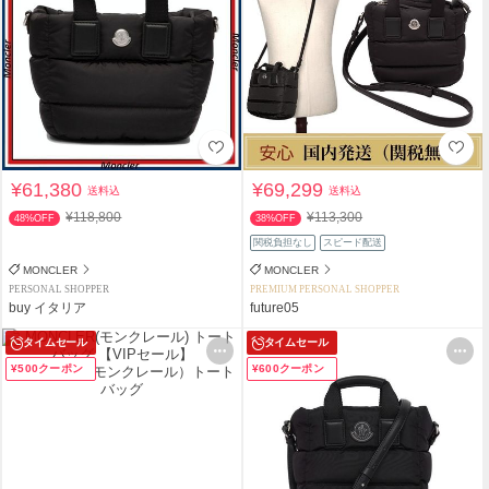
¥61,380
¥69,299
送料込
送料込
¥118,800
¥113,300
48%OFF
38%OFF
関税負担なし
スピード配送
MONCLER
MONCLER
PERSONAL SHOPPER
PREMIUM PERSONAL SHOPPER
buy イタリア
future05
タイムセール
タイムセール
¥500クーポン
¥600クーポン