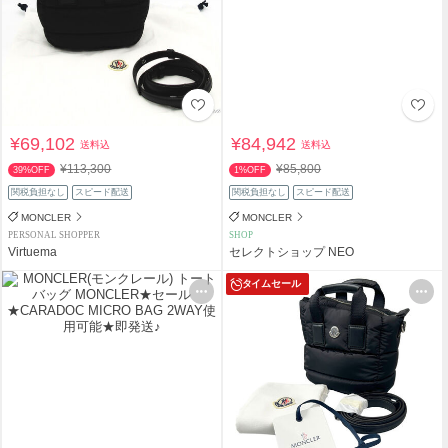
¥69,102
¥84,942
送料込
送料込
¥113,300
¥85,800
39%OFF
1%OFF
関税負担なし
スピード配送
関税負担なし
スピード配送
MONCLER
MONCLER
PERSONAL SHOPPER
SHOP
Virtuema
セレクトショップ NEO
タイムセール