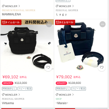
MONCLER
MONCLER
PREMIUM PERSONAL SHOPPER
PERSONAL SHOPPER
MAMMALENA
Ｌａｇｙ
タイムセール
タイムセール
¥69,102
¥79,002
送料込
送料込
¥113,300
¥138,600
39%OFF
43%OFF
関税負担なし
スピード配送
関税負担なし
スピード配送
MONCLER
MONCLER
PERSONAL SHOPPER
SHOP
Virtuema
~Marais~