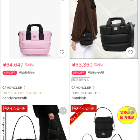
¥64,647
¥63,360
送料込
送料込
¥116,095
¥135,300
44%OFF
53%OFF
関税負担なし
MONCLER
MONCLER
PREMIUM PERSONAL SHOPPER
PERSONAL SHOPPER
candylovecath
bambiyk
タイムセール
タイムセール