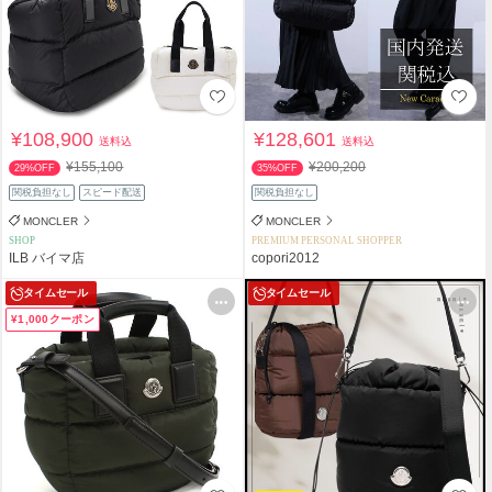
¥108,900
¥128,601
送料込
送料込
¥155,100
¥200,200
29%OFF
35%OFF
関税負担なし
スピード配送
関税負担なし
MONCLER
MONCLER
SHOP
PREMIUM PERSONAL SHOPPER
ILB バイマ店
copori2012
タイムセール
タイムセール
¥1,000クーポン