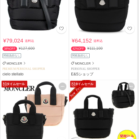
¥79,024
¥64,152
送料込
送料込
¥127,600
¥111,100
38%OFF
42%OFF
関税負担なし
関税負担なし
MONCLER
MONCLER
PREMIUM PERSONAL SHOPPER
PERSONAL SHOPPER
cielo stellato
E&Sショップ
タイムセール
タイムセール