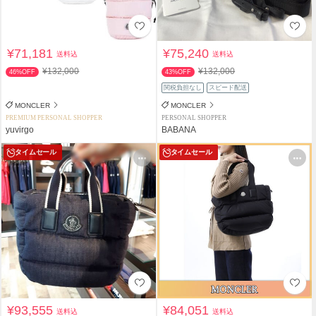
¥71,181
¥75,240
送料込
送料込
¥132,000
¥132,000
46%OFF
43%OFF
関税負担なし
スピード配送
MONCLER
MONCLER
PREMIUM PERSONAL SHOPPER
PERSONAL SHOPPER
yuvirgo
BABANA
タイムセール
タイムセール
¥93,555
¥84,051
送料込
送料込