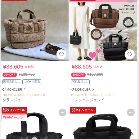
¥88,605
¥88,605
送料込
送料込
¥139,700
¥127,600
36%OFF
30%OFF
関税負担なし
スピード配送
関税負担なし
MONCLER
MONCLER
PREMIUM PERSONAL SHOPPER
PREMIUM PERSONAL SHOPPER
クランジュ
コンシェルジュレイ
タイムセール
タイムセール
¥600クーポン