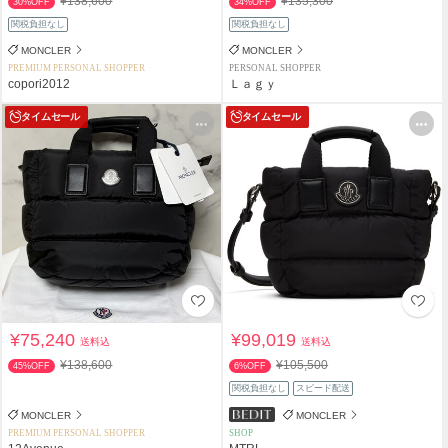
¥138,600
¥135,300
30%OFF
34%OFF
関税負担なし
関税負担なし
MONCLER
MONCLER
PREMIUM PERSONAL SHOPPER
PERSONAL SHOPPER
copori2012
Ｌａｇｙ
タイムセール
タイムセール
¥75,240
¥99,019
送料込
送料込
¥138,600
¥105,500
45%OFF
6%OFF
関税負担なし
スピード配送
MONCLER
MONCLER
PREMIUM PERSONAL SHOPPER
SHOP