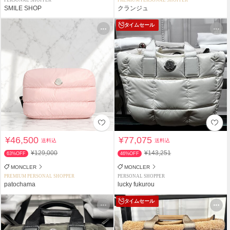
SMILE SHOP
クランジュ
タイムセール
¥46,500
¥77,075
送料込
送料込
¥129,000
¥143,251
63%OFF
46%OFF
MONCLER
MONCLER
PREMIUM PERSONAL SHOPPER
PERSONAL SHOPPER
patochama
lucky fukurou
タイムセール