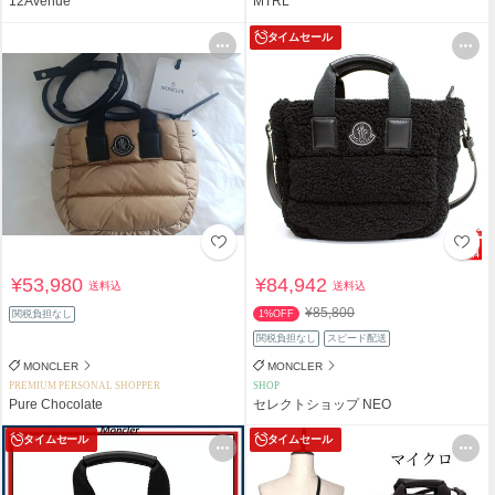
12Avenue
MTRL
タイムセール
¥53,980
¥84,942
送料込
送料込
¥85,800
関税負担なし
1%OFF
関税負担なし
スピード配送
MONCLER
MONCLER
PREMIUM PERSONAL SHOPPER
SHOP
Pure Chocolate
セレクトショップ NEO
タイムセール
タイムセール