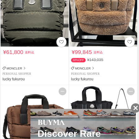
¥61,800
¥99,845
送料込
送料込
¥143,035
30%OFF
MONCLER
MONCLER
PERSONAL SHOPPER
PERSONAL SHOPPER
lucky fukurou
lucky fukurou