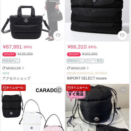
¥87,991
¥66,310
送料込
送料込
¥135,300
¥102,300
34%OFF
35%OFF
関税負担なし
関税負担なし
スピード配送
MONCLER
MONCLER
SHOP
PREMIUM PERSONAL SHOPPER
アクセスショップ
IMPORT SELECT musee
タイムセール
タイムセール