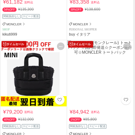
¥61,182
¥83,358
送料込
送料込
¥135,300
¥138,600
54%OFF
39%OFF
関税負担なし
スピード配送
MONCLER
MONCLER
SHOP
PERSONAL SHOPPER
kikuti999
buy イタリア
タイムセール
タイムセール
¥79,200
¥84,942
送料込
送料込
¥132,000
¥85,800
40%OFF
1%OFF
関税負担なし
スピード配送
関税負担なし
スピード配送
MONCLER
MONCLER