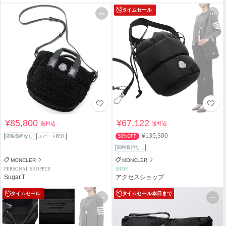
タイムセール
¥85,800
¥67,122
送料込
送料込
¥135,300
関税負担なし
スピード配送
50%OFF
関税負担なし
MONCLER
MONCLER
PERSONAL SHOPPER
SHOP
Sugar.T
アクセスショップ
タイムセール
タイムセール
本日まで