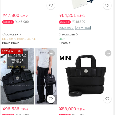
¥47,900
¥64,251
送料込
送料込
¥145,000
¥118,800
66%OFF
45%OFF
関税負担なし
スピード配送
MONCLER
MONCLER
PREMIUM PERSONAL SHOPPER
SHOP
Bravo Bravo
~Marais~
タイムセール
¥96,536
¥88,000
送料込
送料込