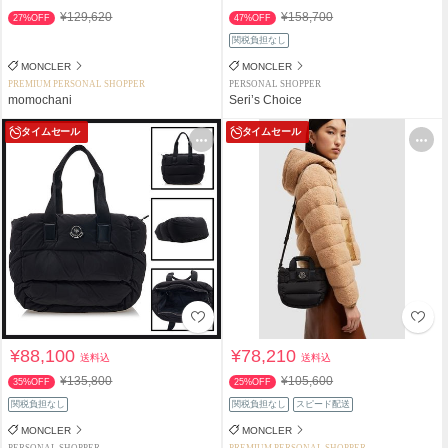
¥129,620
¥158,700
27%OFF
47%OFF
関税負担なし
MONCLER
MONCLER
PREMIUM PERSONAL SHOPPER
PERSONAL SHOPPER
momochani
Seri’s Choice
タイムセール
タイムセール
¥88,100
¥78,210
送料込
送料込
¥135,800
¥105,600
35%OFF
25%OFF
関税負担なし
関税負担なし
スピード配送
MONCLER
MONCLER
PERSONAL SHOPPER
PREMIUM PERSONAL SHOPPER