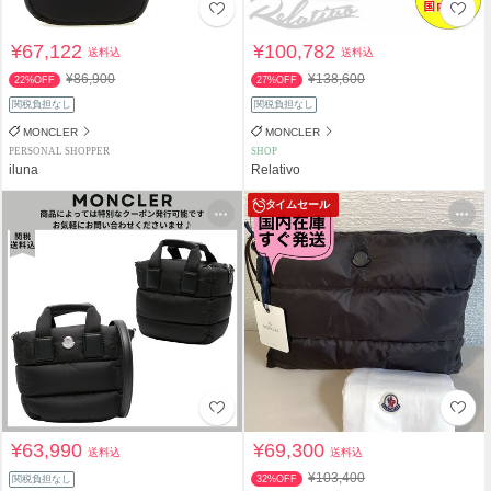
¥67,122
¥100,782
送料込
送料込
¥86,900
¥138,600
22%OFF
27%OFF
関税負担なし
関税負担なし
MONCLER
MONCLER
PERSONAL SHOPPER
SHOP
iluna
Relativo
タイムセール
¥63,990
¥69,300
送料込
送料込
¥103,400
関税負担なし
32%OFF