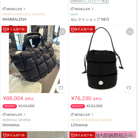
関税負担なし
スピード配送
MONCLER
MONCLER
PREMIUM PERSONAL SHOPPER
SHOP
MAMMALENA
セレクトショップ NEO
タイムセール
タイムセール
¥88,004
¥76,230
送料込
送料込
¥134,000
¥132,000
34%OFF
42%OFF
MONCLER
MONCLER
PERSONAL SHOPPER
PREMIUM PERSONAL SHOPPER
Himmelux
12Avenue
タイムセール
タイムセール