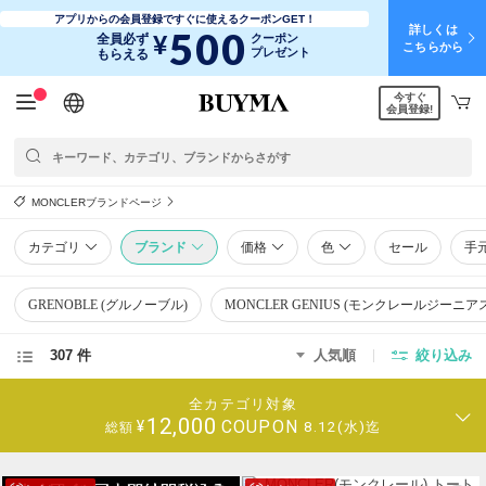
アプリからの会員登録ですぐに使えるクーポンGET！
詳しくは
500
¥
全員必ず
クーポン
こちらから
プレゼント
もらえる
今すぐ
日本語
English
简体中文
繁體中文
会員登録!
MONCLERブランドページ
カテゴリ
ブランド
価格
色
セール
手
GRENOBLE (グルノーブル)
MONCLER GENIUS (モンクレールジーニア
307 件
人気順
絞り込み
全カテゴリ対象
12,000
COUPON
¥
8.12(水)迄
総額