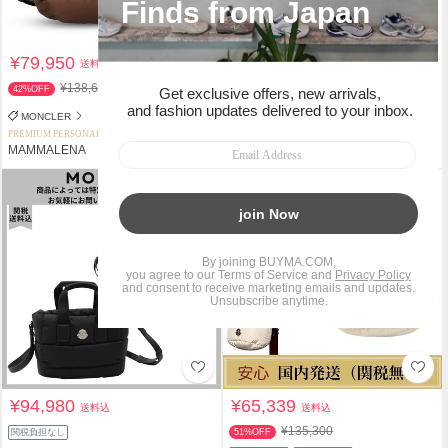
¥79,950
¥93,000
送料込
送料込
¥138,600
42%OFF
関税負担なし
MONCLER
MONCLER
PREMIUM PERSONAL SHOPPER
PERSONAL SHOPPER
MAMMALENA
hiro_kon922
タイムセール
¥94,980
¥65,339
送料込
送料込
¥135,300
関税負担なし
51%OFF