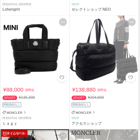
PERSONAL SHOPPER
SHOP
Lohengrin
セレクトショップ NEO
¥88,000
¥138,880
送料込
送料込
¥135,300
¥204,600
34%OFF
32%OFF
関税負担なし
関税負担なし
MONCLER
MONCLER
PERSONAL SHOPPER
SHOP
Ｌａｇｙ
アクセスショップ
タイムセール