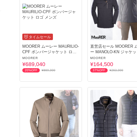
タイムセール
MOORER ムーレー MAURILIO-
直営店セール MOORER 
CPF ボンバージャケット ロゴ
ー MANOLO-KN ジャケット メ
メンズ
ンズ
MOORER
MOORER
¥689,040
¥164,500
20%OFF
¥869,000
37%OFF
¥263,000