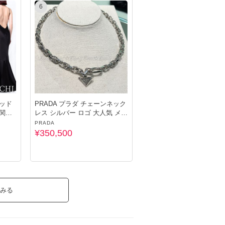
6
レッド
PRADA プラダ チェーンネック
 関税
レス シルバー ロゴ 大人気 メン
ズ
PRADA
¥350,500
みる