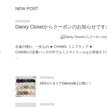
NEW POST
2024/11/24
Dainty Closetからクーポンのお知らせです
永遠の憧れ、一生もの ★ CHANEL ミニフラップ ★

ラ
CHANELの定番バッグの中でもミニマトラッセは入荷後すぐに
ミニバッグの世界的な流行でミニマトラッセの需要もますま
す。　

2024/05/11
巡り会えたらラッキー！

14日のイタリアValextra値上げ前に！
ぜひご自分へのご褒美、大事な方へのプレゼントにいかがでし
Dainty Closetのおすすめアイテム
2024/04/30