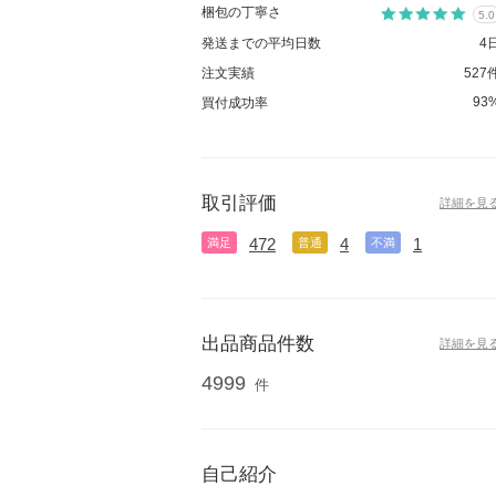
梱包の丁寧さ
5.0
発送までの平均日数
4
注文実績
527
93
買付成功率
取引評価
詳細を見
472
4
1
満足
普通
不満
出品商品件数
詳細を見
4999
件
自己紹介