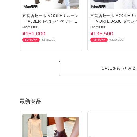
直営店セール MOORER ムーレ
直営店セール MOORER 
ー ALBERTI-KN ジャケット メ
ー MORFEO-S3C ダウ
ンズ
メンズ
MOORER
MOORER
¥151,000
¥135,500
36%OFF
¥238,000
42%OFF
¥235,000
SALEをもっとみる
最新商品