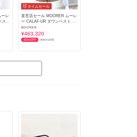
タイムセール
ムーレ
直営店セール MOORER ムーレ
ンベスト
ー CALAF-UR ダウンベスト メ
ンズ
MOORER
¥463,320
45%OFF
¥847,000