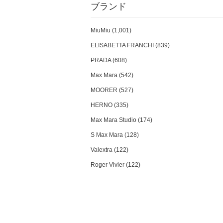
ブランド
MiuMiu (1,001)
ELISABETTA FRANCHI (839)
PRADA (608)
Max Mara (542)
MOORER (527)
HERNO (335)
Max Mara Studio (174)
S Max Mara (128)
Valextra (122)
Roger Vivier (122)