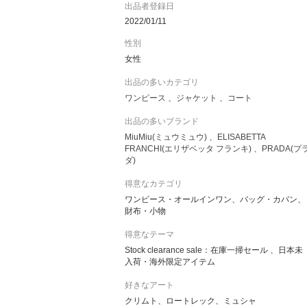
出品者登録日
2022/01/11
ブランド直営店・正規ブランド取扱店等
性別
から買付けをしておりますので、
女性
全て１００％本物でございます。
安心してご注文くださいませ。
出品の多いカテゴリ
ワンピース
ジャケット
コート
出品商品以外も買付けが可能ですので、
出品の多いブランド
リクエストからお気軽に
MiuMiu(ミュウミュウ)
ELISABETTA
お問い合わせくださいませ。
FRANCHI(エリザベッタ フランキ)
PRADA(プ
ダ)
楽しいお買い物のお手伝いが出来ますよう
得意なカテゴリ
丁寧なお取引を心がけております。
ワンピース・オールインワン、バッグ・カバン、
財布・小物
得意なテーマ
どうぞよろしくお願いします。
Stock clearance sale：在庫一掃セール 、日本未
入荷・海外限定アイテム
好きなアート
クリムト、ロートレック、ミュシャ