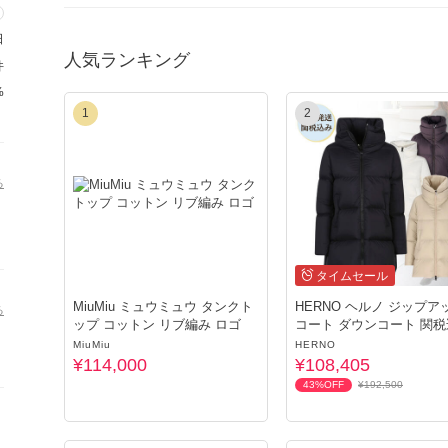
世界規模のネットワークを通じて丁寧にお手配いたします。
日
あなたの「欲しい」を世界中からお探しいたします。
人気ランキング
件
%
★BUYMA発行の割引クーポンはこちら★
1
2
https://www.buyma.com/coupon/list/
る
★★ご注文前に必ず在庫確認をお願いします★★
在庫確認のお問合せは、ご注文前提の方から優先にさせていただ
ご注文前のご連絡がない場合はお手配にお時間がかかる場合がご
タイムセール
た場合は返金にお時間がかかる場合がございますので必ず在庫確
MiuMiu ミュウミュウ タンクト
HERNO ヘルノ ジップア
る
ップ コットン リブ編み ロゴ
コート ダウンコート 関
★★ご確認ください★★
MiuMiu
HERNO
只今、冬の繁忙期となっております。
¥114,000
¥108,405
掲載のお日にちより配達が遅れる場合がございます。
43%OFF
¥192,500
以上ご了承くださいませ。