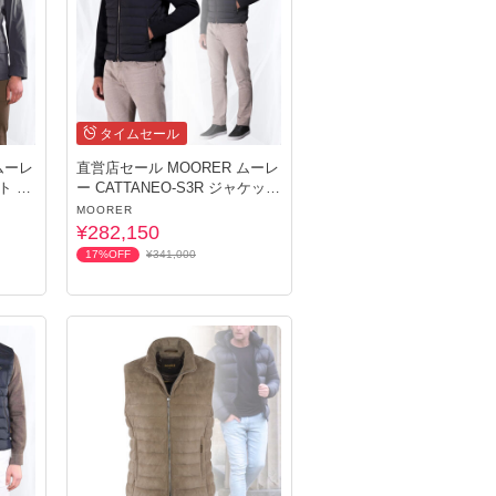
タイムセール
ムーレ
直営店セール MOORER ムーレ
ー CATTANEO-S3R ジャケット
メンズ
MOORER
¥282,150
17%OFF
¥341,000