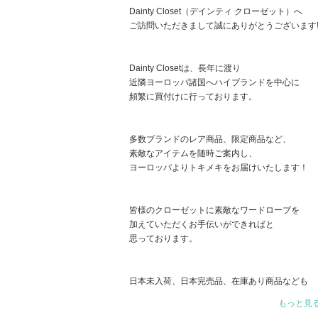
Dainty Closet（デインティ クローゼット）へ
ご訪問いただきまして誠にありがとうございます
Dainty Closetは、長年に渡り
近隣ヨーロッパ諸国へハイブランドを中心に
頻繁に買付けに行っております。
多数ブランドのレア商品、限定商品など、
素敵なアイテムを随時ご案内し、
ヨーロッパよりトキメキをお届けいたします！
皆様のクローゼットに素敵なワードローブを
加えていただくお手伝いができればと
思っております。
日本未入荷、日本完売品、在庫あり商品なども
沢山ご用意しておりますので、
もっと見
随時、新着商品をご覧頂ければ幸いです。