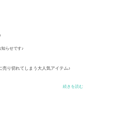
♪
売り切れてしまう大人気アイテム♪ 

す高くなり、なかなか買えない状況で
続きを読む
ょうか♪
