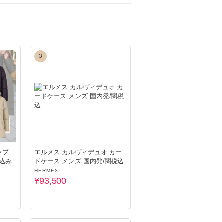
3
いております。
ざいます。また、在庫がなくキャンセルとなっ
認をお願いします。
ップ
エルメス カルヴィデュオ カー
税込み
ドケース メンズ 国内発/関税込
HERMES
¥93,500