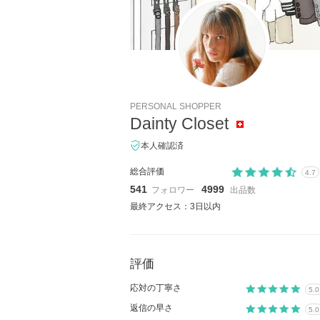
PERSONAL SHOPPER
Dainty Closet
本人確認済
総合評価
4.7
541
4999
フォロワー
出品数
最終アクセス：3日以内
評価
応対の丁寧さ
5.0
返信の早さ
5.0