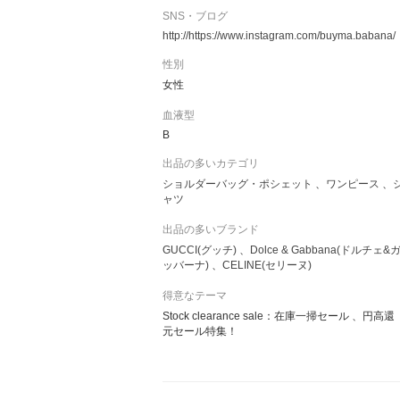
SNS・ブログ
http://https://www.instagram.com/buyma.babana/
性別
女性
血液型
B
出品の多いカテゴリ
ショルダーバッグ・ポシェット
ワンピース
ャツ
出品の多いブランド
GUCCI(グッチ)
Dolce & Gabbana(ドルチェ&
ッバーナ)
CELINE(セリーヌ)
得意なテーマ
Stock clearance sale：在庫一掃セール 、円高還
元セール特集！