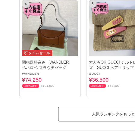
4
5
タイムセール
関税送料込み WANDLER
大人もOK GUCCI チルドレン
ペネロペ スラウチバッグ
ズ GUCCI ヘアクリップ
WANDLER
GUCCI
¥74,250
¥36,500
28%OFF
¥104,500
24%OFF
¥48,400
人気ランキングをもっと