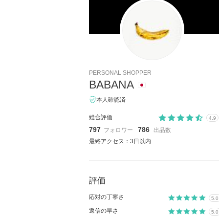
PERSONAL SHOPPER
BABANA
本人確認済
総合評価
4.9
797
786
フォロワー
出品数
最終アクセス：3日以内
評価
応対の丁寧さ
5.0
返信の早さ
5.0