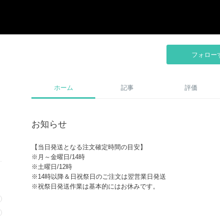
フォロー
ホーム
記事
評価
お知らせ
【当日発送となる注文確定時間の目安】
※月～金曜日/14時
※土曜日/12時
※14時以降＆日祝祭日のご注文は翌営業日発送
※祝祭日発送作業は基本的にはお休みです。
※大型連休等は上記と異なる場合がございます。
ご注文前に【お取引について】をご確認ください。
ご不明点は必ずご注文前にお問合せください。