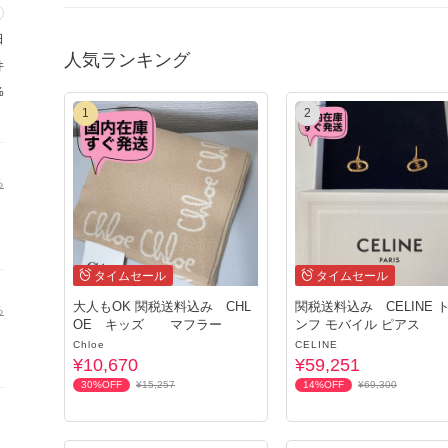
また、ご登録の郵便番号にお間違いがないかご確認くださいませ
す。
日
人気ランキング
件
%
1
2
る
タイムセール
タイムセール
大人もOK 関税送料込み CHL
関税送料込み CELINE 
る
OE キッズ マフラー
ンフ モバイル ピアス
Chloe
CELINE
¥10,670
¥59,251
30%OFF
¥15,257
14%OFF
¥69,300