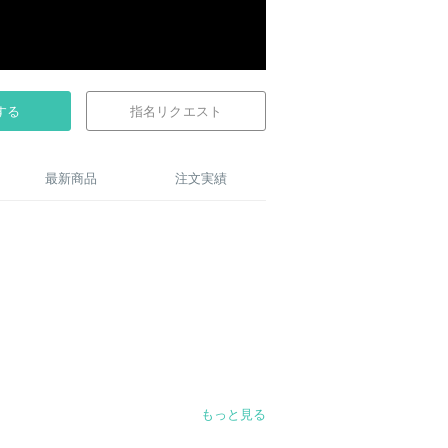
する
指名リクエスト
最新商品
注文実績
もっと見る