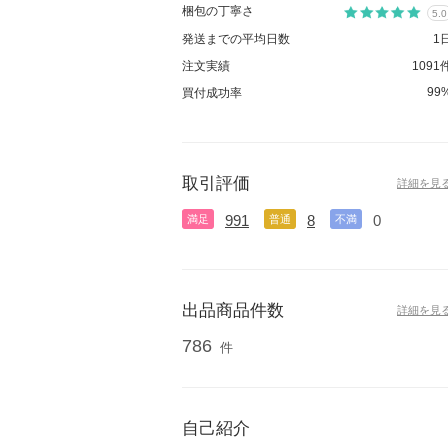
梱包の丁寧さ
5.0
発送までの平均日数
1
注文実績
1091
99
買付成功率
取引評価
詳細を見
991
8
0
満足
普通
不満
出品商品件数
詳細を見
786
件
自己紹介