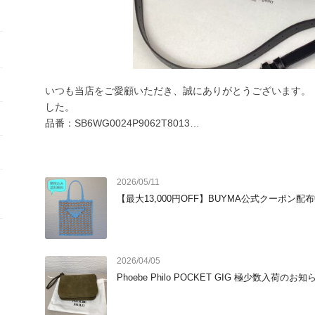
いつも当店をご愛顧いただき、誠にありがとうございます。
した。

品番：SB6WG0024P9062T8013

【このバッグの魅力】

■ ユニセックスデザインで、誰でも使いやすい

性別を問わないミニマルなデザインは、カジュアルにもきれ
2026/05/11
アできるのも嬉しいポイントです。

【最大13,000円OFF】BUYMA公式クーポン配
■ 春夏のコーディネートに最適

軽やかな印象で、これからの暖かい季節のスタイリングに自
ルなスタイルも、このバッグ一つで洗練された印象に。

■ 機能性とデザイン性の両立

2026/04/05
MM6らしいモダンなデザインと、日常使いに十分な収納力
Phoebe Philo POCKET GIG 極少数入荷のお知
け、旅行まで幅広いシーンで活躍します。

さらに、現在タイムセール中ですのでお得にご購入いただけま