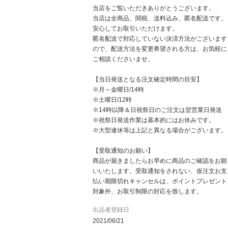
当店をご覧いただきありがとうございます。
当店は全商品、関税、送料込み、匿名配送です。
安心してお取引いただけます。
匿名配送で対応していない決済方法がございます
ので、配送方法を変更希望される方は、お気軽に
ご相談くださいませ。
【当日発送となる注文確定時間の目安】
※月～金曜日/14時
※土曜日/12時
※14時以降＆日祝祭日のご注文は翌営業日発送
※祝祭日発送作業は基本的にはお休みです。
※大型連休等は上記と異なる場合がございます。
【受取通知のお願い】
商品が届きましたらお早めに商品のご確認をお願
いいたします。受取通知をされない、仮注文お支
払い期限切れキャンセルは、ポイントプレゼント
対象外、お取引制限の対応を致します。
出品者登録日
2021/06/21