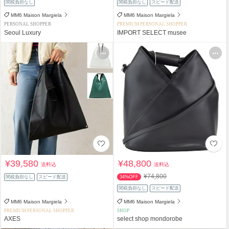
関税負担なし
関税負担なし
スピード配送
MM6 Maison Margiela
MM6 Maison Margiela
PERSONAL SHOPPER
PREMIUM PERSONAL SHOPPER
Seoul Luxury
IMPORT SELECT musee
¥39,580
¥48,800
送料込
送料込
¥74,800
関税負担なし
スピード配送
34%OFF
関税負担なし
スピード配送
MM6 Maison Margiela
MM6 Maison Margiela
PREMIUM PERSONAL SHOPPER
SHOP
AXES
select shop mondorobe