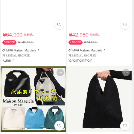
¥64,000
¥42,980
送料込
送料込
¥148,500
¥74,800
56%OFF
42%OFF
MM6 Maison Margiela
MM6 Maison Margiela
PERSONAL SHOPPER
PERSONAL SHOPPER
Kumilin
toitoimoinmoin