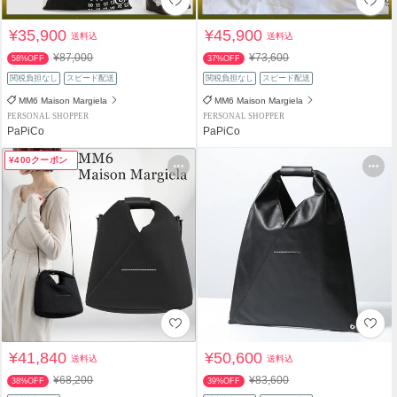
¥35,900
¥45,900
送料込
送料込
¥87,000
¥73,600
58%OFF
37%OFF
関税負担なし
スピード配送
関税負担なし
スピード配送
MM6 Maison Margiela
MM6 Maison Margiela
PERSONAL SHOPPER
PERSONAL SHOPPER
PaPiCo
PaPiCo
¥400クーポン
¥41,840
¥50,600
送料込
送料込
¥68,200
¥83,600
38%OFF
39%OFF