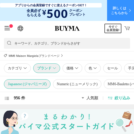
アプリからの会員登録ですぐに使えるクーポンGET！
詳しくは
500
¥
全員必ず
クーポン
こちらから
プレゼント
もらえる
今すぐ
日本語
English
简体中文
繁體中文
会員登録!
MM6 Maison Margielaブランドページ
カテゴリ
ブランド
価格
色
セール
手
Japanese (ジャパニーズ)
Numeric (ニューメリック)
MM6-Bauletto
956 件
人気順
絞り込み