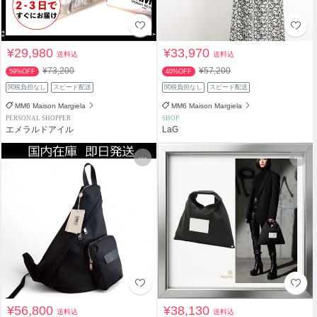
¥29,980
¥33,970
送料込
送料込
¥73,200
¥57,200
59%OFF
40%OFF
関税負担なし
スピード配送
関税負担なし
スピード配送
MM6 Maison Margiela
MM6 Maison Margiela
PERSONAL SHOPPER
SHOP
エメラルドアイル
LaG
¥56,800
¥38,130
送料込
送料込