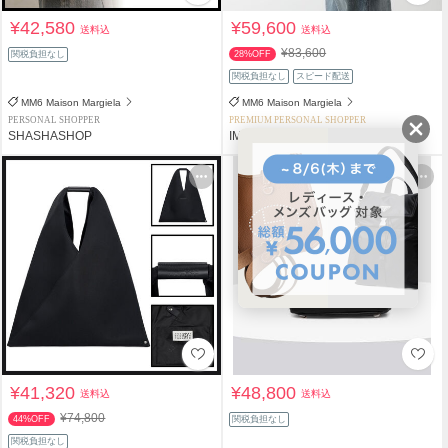
¥42,580
¥59,600
送料込
送料込
¥83,600
関税負担なし
28%OFF
関税負担なし
スピード配送
MM6 Maison Margiela
MM6 Maison Margiela
PERSONAL SHOPPER
PREMIUM PERSONAL SHOPPER
SHASHASHOP
IMPORT SELECT musee
¥41,320
¥48,800
送料込
送料込
¥74,800
44%OFF
関税負担なし
関税負担なし