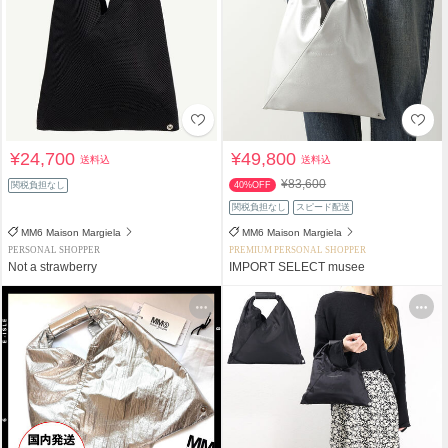
¥24,700
¥49,800
送料込
送料込
¥83,600
関税負担なし
40%OFF
関税負担なし
スピード配送
MM6 Maison Margiela
MM6 Maison Margiela
PERSONAL SHOPPER
PREMIUM PERSONAL SHOPPER
Not a strawberry
IMPORT SELECT musee