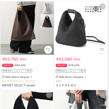
¥53,780
¥43,040
送料込
送料込
¥89,100
¥78,100
39%OFF
44%OFF
関税負担なし
スピード配送
関税負担なし
スピード配送
MM6 Maison Margiela
MM6 Maison Margiela
PREMIUM PERSONAL SHOPPER
SHOP
IMPORT SELECT musee
ＳＵＰＲＥＭＯ