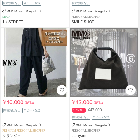
関税負担なし
スピード配送
関税負担なし
MM6 Maison Margiela
MM6 Maison Margiela
SHOP
PERSONAL SHOPPER
1st STREET
SMILE SHOP
¥40,000
¥42,000
送料込
送料込
¥47,000
関税負担なし
スピード配送
10%OFF
関税負担なし
スピード配送
MM6 Maison Margiela
MM6 Maison Margiela
PREMIUM PERSONAL SHOPPER
PERSONAL SHOPPER
クランジュ
attrayant