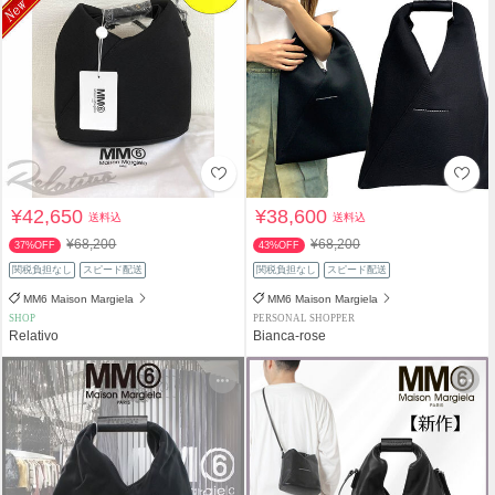
¥42,650
¥38,600
送料込
送料込
¥68,200
¥68,200
37%OFF
43%OFF
関税負担なし
スピード配送
関税負担なし
スピード配送
MM6 Maison Margiela
MM6 Maison Margiela
SHOP
PERSONAL SHOPPER
Relativo
Bianca-rose