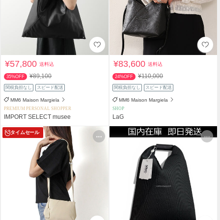
¥57,800
¥83,600
送料込
送料込
¥89,100
¥110,000
35%OFF
24%OFF
関税負担なし
スピード配送
関税負担なし
スピード配送
MM6 Maison Margiela
MM6 Maison Margiela
PREMIUM PERSONAL SHOPPER
SHOP
IMPORT SELECT musee
LaG
タイムセール