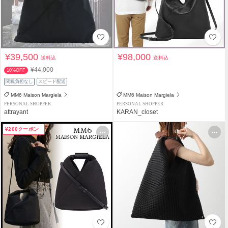
¥39,500
¥98,000
送料込
送料込
¥44,000
10%OFF
関税負担なし
スピード配送
MM6 Maison Margiela
MM6 Maison Margiela
PERSONAL SHOPPER
PERSONAL SHOPPER
attrayant
KARAN_closet
¥200クーポン