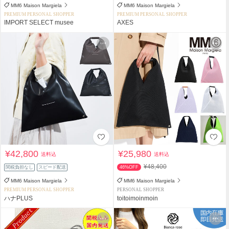
MM6 Maison Margiela
MM6 Maison Margiela
PREMIUM PERSONAL SHOPPER
PREMIUM PERSONAL SHOPPER
IMPORT SELECT musee
AXES
¥42,800
¥25,980
送料込
送料込
¥48,400
関税負担なし
スピード配送
46%OFF
MM6 Maison Margiela
MM6 Maison Margiela
PREMIUM PERSONAL SHOPPER
PERSONAL SHOPPER
ハナPLUS
toitoimoinmoin