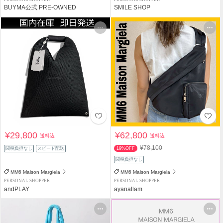
BUYMA公式 PRE-OWNED
SMILE SHOP
¥29,800
¥62,800
送料込
送料込
¥78,100
関税負担なし
スピード配送
19%OFF
関税負担なし
MM6 Maison Margiela
MM6 Maison Margiela
PERSONAL SHOPPER
PERSONAL SHOPPER
andPLAY
ayanallam