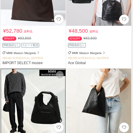
¥52,780
¥48,500
送料込
送料込
¥83,600
¥83,600
36%OFF
41%OFF
関税負担なし
スピード配送
関税負担なし
MM6 Maison Margiela
MM6 Maison Margiela
PREMIUM PERSONAL SHOPPER
PREMIUM PERSONAL SHOPPER
IMPORT SELECT musee
Ace Global