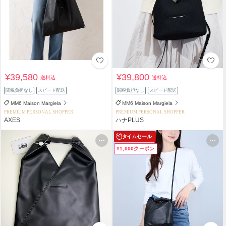
¥39,580
¥39,800
送料込
送料込
関税負担なし
スピード配送
関税負担なし
スピード配送
MM6 Maison Margiela
MM6 Maison Margiela
PREMIUM PERSONAL SHOPPER
PREMIUM PERSONAL SHOPPER
AXES
ハナPLUS
タイムセール
¥1,000クーポン