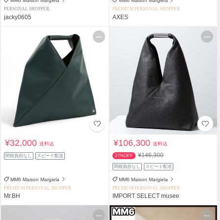
MM6 Maison Margiela
MM6 Maison Margiela
PERSONAL SHOPPER
PREMIUM PERSONAL SHOPPER
jacky0605
AXES
¥32,000
¥106,300
送料込
送料込
¥146,300
関税負担なし
スピード配送
27%OFF
関税負担なし
スピード配送
MM6 Maison Margiela
MM6 Maison Margiela
PREMIUM PERSONAL SHOPPER
PREMIUM PERSONAL SHOPPER
Mr.BH
IMPORT SELECT musee