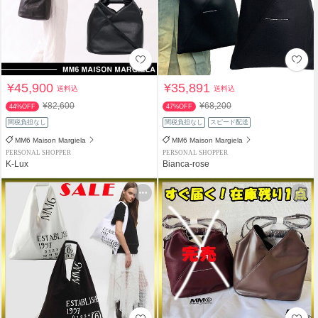
¥45,900
¥35,891
送料込
送料込
¥82,600
¥68,200
44%OFF
47%OFF
関税負担なし
関税負担なし
スピード配送
MM6 Maison Margiela
MM6 Maison Margiela
PERSONAL SHOPPER
PERSONAL SHOPPER
K-Lux
Bianca-rose