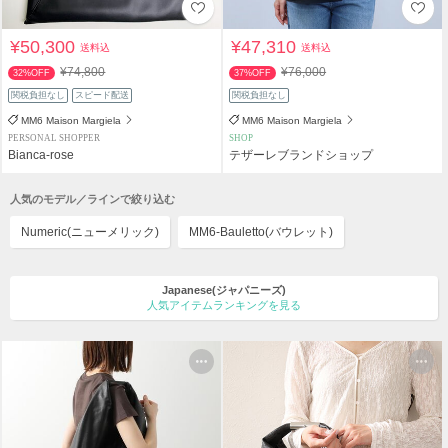
¥50,300
¥47,310
送料込
送料込
¥74,800
¥76,000
32%OFF
37%OFF
関税負担なし
スピード配送
関税負担なし
MM6 Maison Margiela
MM6 Maison Margiela
PERSONAL SHOPPER
SHOP
Bianca-rose
テザーレブランドショップ
人気のモデル／ラインで絞り込む
Numeric(ニューメリック)
MM6-Bauletto(バウレット)
Japanese(ジャパニーズ)
人気アイテムランキングを見る