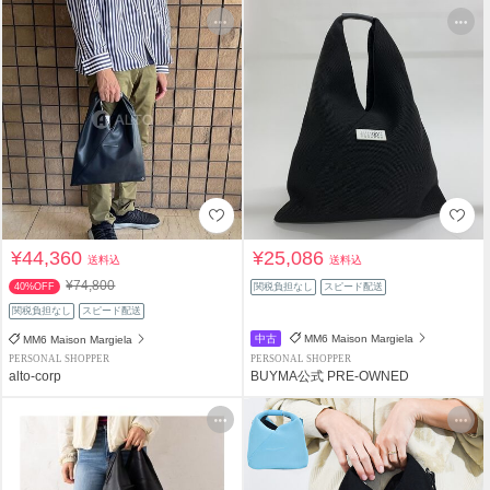
¥44,360
¥25,086
送料込
送料込
¥74,800
40%OFF
関税負担なし
スピード配送
関税負担なし
スピード配送
中古
MM6 Maison Margiela
MM6 Maison Margiela
PERSONAL SHOPPER
PERSONAL SHOPPER
alto-corp
BUYMA公式 PRE-OWNED