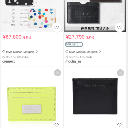
¥67,800
¥27,790
送料込
送料込
関税負担なし
MM6 Maison Margiela
MM6 Maison Margiela
PERSONAL SHOPPER
PERSONAL SHOPPER
connect
mocha_m