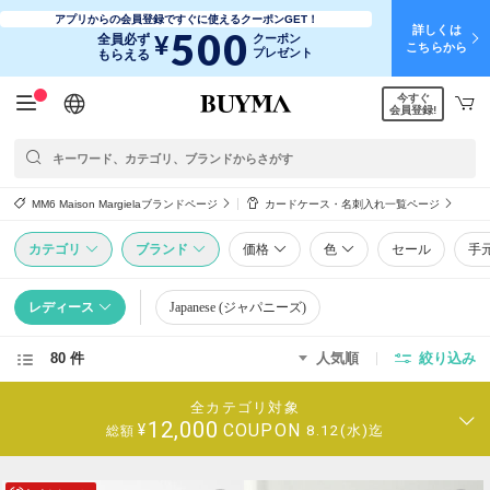
アプリからの会員登録ですぐに使えるクーポンGET！
詳しくは
500
¥
全員必ず
クーポン
こちらから
プレゼント
もらえる
今すぐ
日本語
English
简体中文
繁體中文
会員登録!
MM6 Maison Margielaブランドページ
カードケース・名刺入れ一覧ページ
カテゴリ
ブランド
価格
色
セール
手
レディース
Japanese (ジャパニーズ)
80 件
人気順
絞り込み
全カテゴリ対象
12,000
COUPON
¥
8.12(水)迄
総額