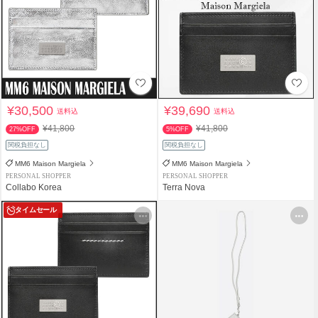
¥30,500
¥39,690
送料込
送料込
¥41,800
¥41,800
27%OFF
5%OFF
関税負担なし
関税負担なし
MM6 Maison Margiela
MM6 Maison Margiela
PERSONAL SHOPPER
PERSONAL SHOPPER
Collabo Korea
Terra Nova
タイムセール