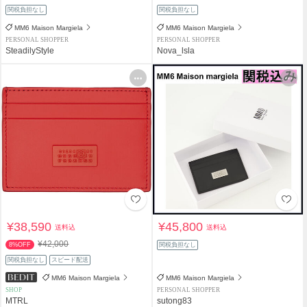
関税負担なし
関税負担なし
MM6 Maison Margiela
MM6 Maison Margiela
PERSONAL SHOPPER
PERSONAL SHOPPER
SteadilyStyle
Nova_lsla
¥38,590
¥45,800
送料込
送料込
¥42,000
8%OFF
関税負担なし
関税負担なし
スピード配送
MM6 Maison Margiela
MM6 Maison Margiela
SHOP
PERSONAL SHOPPER
MTRL
sutong83