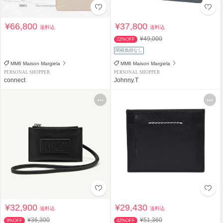
¥66,800
¥37,800
送料込
送料込
¥49,000
22%OFF
関税負担なし
MM6 Maison Margiela
MM6 Maison Margiela
PERSONAL SHOPPER
PERSONAL SHOPPER
connect
Johnny.T
¥32,900
¥29,430
送料込
送料込
¥36,300
¥51,360
9%OFF
42%OFF