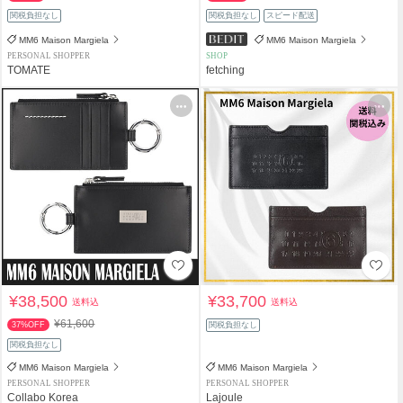
関税負担なし
関税負担なし
スピード配送
MM6 Maison Margiela
MM6 Maison Margiela
PERSONAL SHOPPER
SHOP
TOMATE
fetching
¥38,500
¥33,700
送料込
送料込
¥61,600
37%OFF
関税負担なし
関税負担なし
MM6 Maison Margiela
MM6 Maison Margiela
PERSONAL SHOPPER
PERSONAL SHOPPER
Collabo Korea
Lajoule