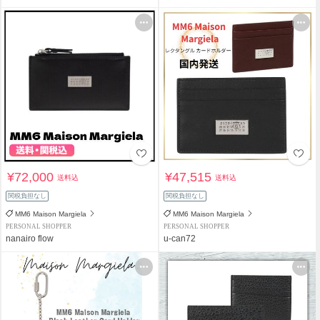
¥72,000
¥47,515
送料込
送料込
関税負担なし
関税負担なし
MM6 Maison Margiela
MM6 Maison Margiela
PERSONAL SHOPPER
PERSONAL SHOPPER
nanairo flow
u-can72