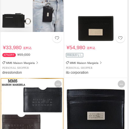
¥33,980
¥54,980
送料込
送料込
¥65,000
47%OFF
関税負担なし
MM6 Maison Margiela
MM6 Maison Margiela
PERSONAL SHOPPER
PERSONAL SHOPPER
dresslondon
ito corporation