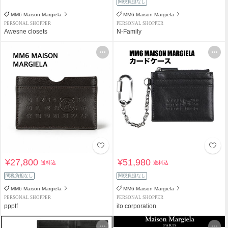
関税負担なし
MM6 Maison Margiela
MM6 Maison Margiela
PERSONAL SHOPPER
PERSONAL SHOPPER
Awesne closets
N-Family
¥27,800
¥51,980
送料込
送料込
関税負担なし
関税負担なし
MM6 Maison Margiela
MM6 Maison Margiela
PERSONAL SHOPPER
PERSONAL SHOPPER
ppptf
ito corporation