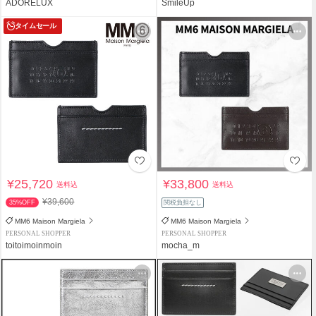
ADORELUX
SmileUp
タイムセール
¥25,720
¥33,800
送料込
送料込
¥39,600
35%OFF
関税負担なし
MM6 Maison Margiela
MM6 Maison Margiela
PERSONAL SHOPPER
PERSONAL SHOPPER
toitoimoinmoin
mocha_m