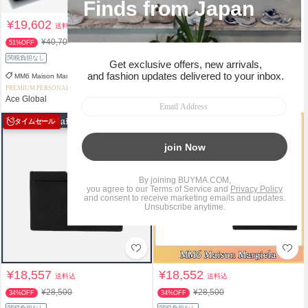
¥19,602
¥27,780
送料込
送料込
¥40,700
¥42,000
51%OFF
33%OFF
関税負担なし
関税負担なし
スピード配送
MM6 Maison Margiela
MM6 Maison Margiela
PREMIUM PERSONAL SHOPPER
PERSONAL SHOPPER
Ace Global
MYRRHE
タイムセール
タイムセール
¥18,557
¥18,552
送料込
送料込
¥28,500
¥28,500
34%OFF
34%OFF