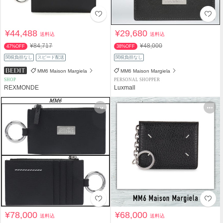
¥44,488
¥29,680
送料込
送料込
¥84,717
¥48,000
47%OFF
38%OFF
関税負担なし
スピード配送
関税負担なし
MM6 Maison Margiela
MM6 Maison Margiela
SHOP
PERSONAL SHOPPER
REXMONDE
Luxmall
¥78,000
¥68,000
送料込
送料込