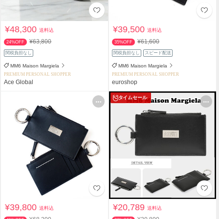
¥48,300
¥39,500
送料込
送料込
¥63,800
¥61,600
24%OFF
35%OFF
関税負担なし
関税負担なし
スピード配送
MM6 Maison Margiela
MM6 Maison Margiela
PREMIUM PERSONAL SHOPPER
PREMIUM PERSONAL SHOPPER
Ace Global
euroshop
タイムセール
¥39,800
¥20,789
送料込
送料込