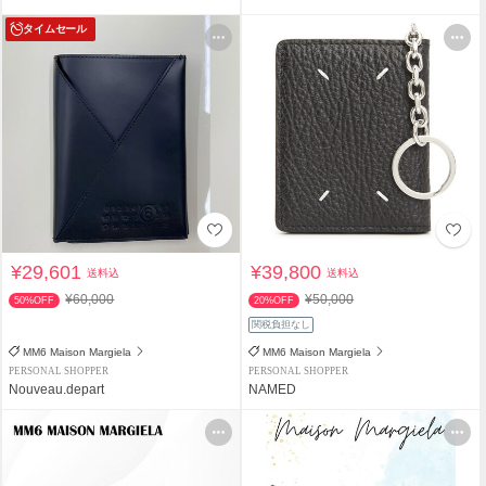
タイムセール
¥29,601
¥39,800
送料込
送料込
¥60,000
¥50,000
50%OFF
20%OFF
関税負担なし
MM6 Maison Margiela
MM6 Maison Margiela
PERSONAL SHOPPER
PERSONAL SHOPPER
Nouveau.depart
NAMED