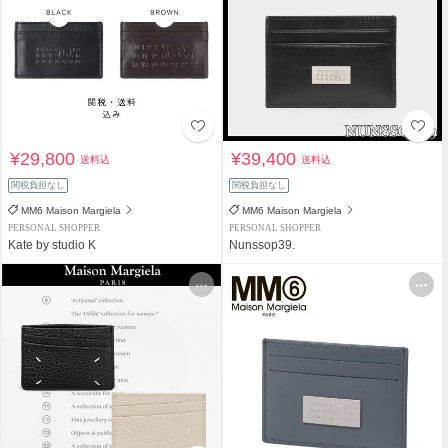
¥29,800
¥39,400
送料込
送料込
関税負担なし
関税負担なし
MM6 Maison Margiela
MM6 Maison Margiela
PERSONAL SHOPPER
PERSONAL SHOPPER
Kate by studio K
Nunssop39.