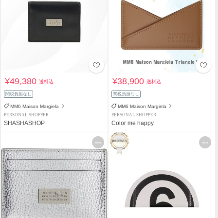
¥49,380
¥38,900
送料込
送料込
関税負担なし
関税負担なし
MM6 Maison Margiela
MM6 Maison Margiela
PERSONAL SHOPPER
PERSONAL SHOPPER
SHASHASHOP
Color me happy