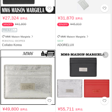
¥27,324
¥31,870
送料込
送料込
¥41,800
¥45,810
34%OFF
30%OFF
関税負担なし
MM6 Maison Margiela
MM6 Maison Margiela
PERSONAL SHOPPER
SHOP
Collabo Korea
ADORELUX
¥49,800
¥55,711
送料込
送料込