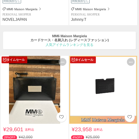
関税負担なし
関税負担なし
MM6 Maison Margiela
MM6 Maison Margiela
PERSONAL SHOPPER
PERSONAL SHOPPER
NOVELJAPAN
Johnny.T
MM6 Maison Margiela
カードケース・名刺入れ
(レディースファッション)
人気アイテムランキングを見る
タイムセール
タイムセール
¥29,601
¥23,958
送料込
送料込
¥42,000
¥25,000
29%OFF
4%OFF