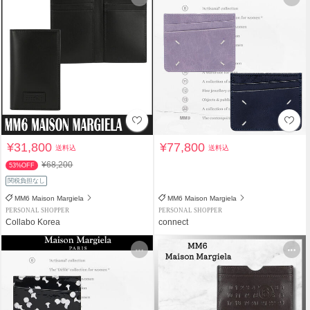
¥31,800
¥77,800
送料込
送料込
¥68,200
53%OFF
関税負担なし
MM6 Maison Margiela
MM6 Maison Margiela
PERSONAL SHOPPER
PERSONAL SHOPPER
Collabo Korea
connect