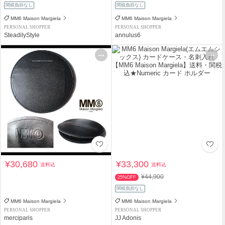
関税負担なし
関税負担なし
MM6 Maison Margiela
MM6 Maison Margiela
PERSONAL SHOPPER
PERSONAL SHOPPER
SteadilyStyle
annulus6
¥30,680
¥33,300
送料込
送料込
¥44,900
25%OFF
関税負担なし
MM6 Maison Margiela
MM6 Maison Margiela
PERSONAL SHOPPER
PERSONAL SHOPPER
merciparis
JJ Adonis