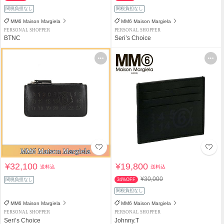
関税負担なし
関税負担なし
MM6 Maison Margiela
MM6 Maison Margiela
PERSONAL SHOPPER
PERSONAL SHOPPER
BTNC
Seri’s Choice
¥32,100
¥19,800
送料込
送料込
¥30,000
関税負担なし
34%OFF
関税負担なし
MM6 Maison Margiela
MM6 Maison Margiela
PERSONAL SHOPPER
PERSONAL SHOPPER
Seri’s Choice
Johnny.T