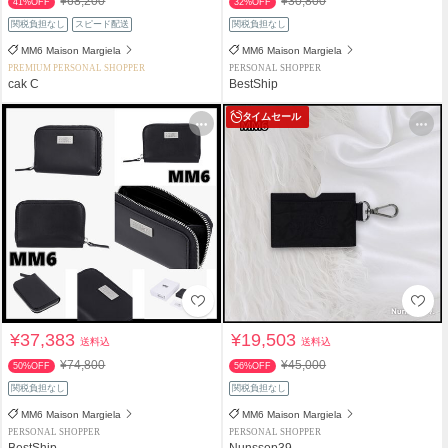
¥68,200
¥30,800
41%OFF
32%OFF
関税負担なし
スピード配送
関税負担なし
MM6 Maison Margiela
MM6 Maison Margiela
PREMIUM PERSONAL SHOPPER
PERSONAL SHOPPER
cak C
BestShip
タイムセール
¥37,383
¥19,503
送料込
送料込
¥74,800
¥45,000
50%OFF
56%OFF
関税負担なし
関税負担なし
MM6 Maison Margiela
MM6 Maison Margiela
PERSONAL SHOPPER
PERSONAL SHOPPER
BestShip
Nunssop39.