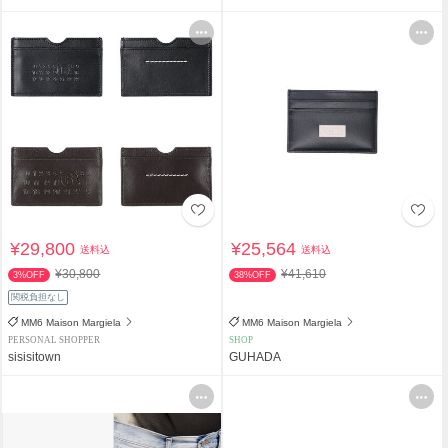
¥29,800
¥25,564
送料込
送料込
¥30,800
¥41,610
3%OFF
38%OFF
関税負担なし
MM6 Maison Margiela
MM6 Maison Margiela
PERSONAL SHOPPER
SHOP
sisisitown
GUHADA