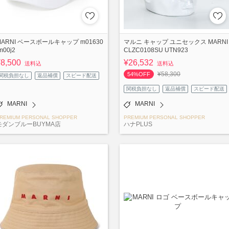
MARNI ベースボールキャップ m01630
マルニ キャップ ユニセックス MARNI
m00j2
CLZC0108SU UTN923
¥8,500
¥26,532
送料込
送料込
¥58,300
54%OFF
関税負担なし
返品補償
スピード配送
関税負担なし
返品補償
スピード配送
MARNI
MARNI
REMIUM PERSONAL SHOPPER
PREMIUM PERSONAL SHOPPER
モダンブルーBUYMA店
ハナPLUS