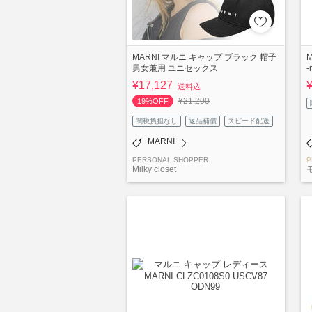
MARNI マルニ キャップ ブラック 帽子
男女兼用 ユニセックス
-
¥17,127
送料込
¥21,200
19%OFF
関税負担なし
返品補償
スピード配送
MARNI
PERSONAL SHOPPER
P
Milky closet