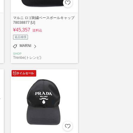
マルニ ロゴ刺繍ベースボールキャップ
78038877 [U]
¥45,357
送料込
返品補償
MARNI
SHOP
Trenbe(トレンビ)
タイムセール