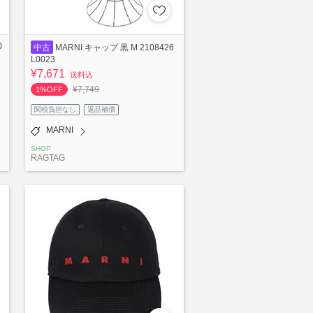
0
中古
MARNI キャップ 黒 M 2108426
L0023
¥7,671
送料込
¥7,749
1%OFF
関税負担なし
返品補償
MARNI
SHOP
RAGTAG