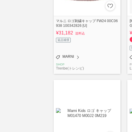
マルニ ロゴ刺繍キャップ FW24 00C06
[
938 100342826 [U]
G
¥31,182
送料込
返品補償
MARNI
SHOP
P
Trenbe(トレンビ)
L