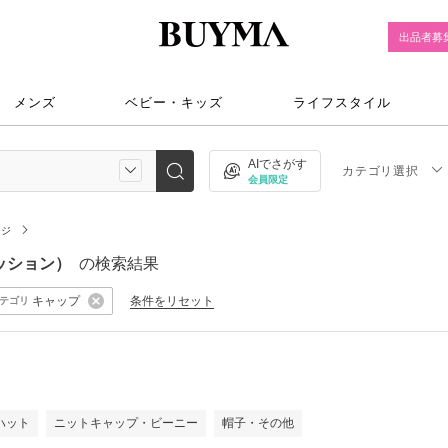
出品者募
メンズ
ベビー・キッズ
ライフスタイル
AIでさがす
カテゴリ選択
会員限定
ージ
ァッション）
の検索結果
キャップ
条件をリセット
テゴリ
）
ハット
ニットキャップ・ビーニー
帽子・その他