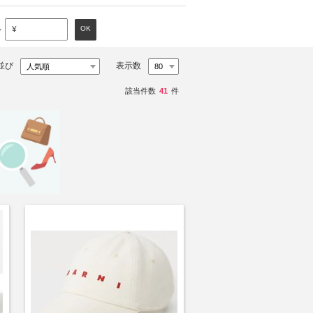
～
OK
¥
並び
表示数
該当件数
41
件