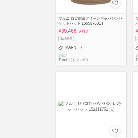
マルニ ロゴ刺繍グリーンギャバジンバ
ケットハット 155587501 [
ハ
¥39,466
送料込
返品補償
MARNI
SHOP
S
Trenbe(トレンビ)
T