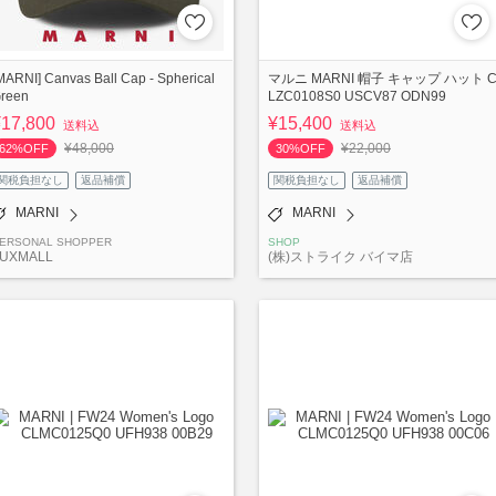
MARNI] Canvas Ball Cap - Spherical
マルニ MARNI 帽子 キャップ ハット 
reen
LZC0108S0 USCV87 ODN99
¥17,800
¥15,400
送料込
送料込
¥48,000
¥22,000
62%OFF
30%OFF
関税負担なし
返品補償
関税負担なし
返品補償
MARNI
MARNI
ERSONAL SHOPPER
SHOP
UXMALL
(株)ストライク バイマ店