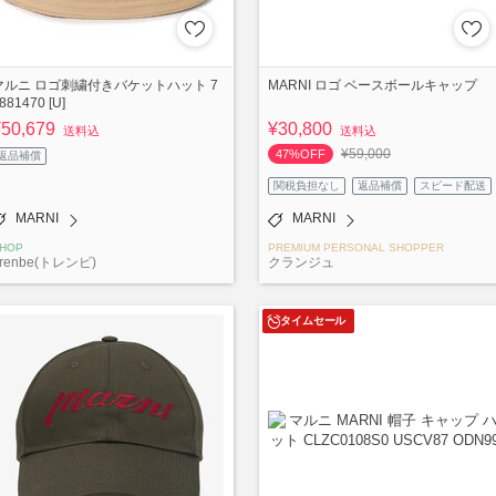
マルニ ロゴ刺繍付きバケットハット 7
MARNI ロゴ ベースボールキャップ
881470 [U]
¥50,679
¥30,800
送料込
送料込
¥59,000
47%OFF
返品補償
関税負担なし
返品補償
スピード配送
MARNI
MARNI
HOP
PREMIUM PERSONAL SHOPPER
renbe(トレンビ)
クランジュ
タイムセール