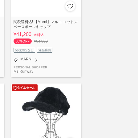
C
関税送料込! 【Marni】マルニ コットン
ベースボールキャップ
¥41,200
送料込
¥64,900
36%OFF
関税負担なし
返品補償
MARNI
PERSONAL SHOPPER
Ms Runway
タイムセール