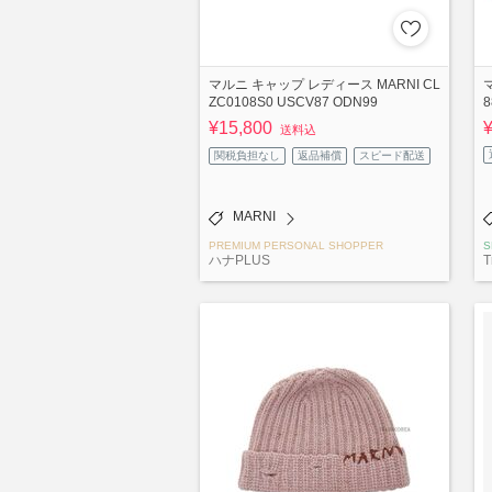
マルニ キャップ レディース MARNI CL
ZC0108S0 USCV87 ODN99
8
¥15,800
送料込
関税負担なし
返品補償
スピード配送
MARNI
PREMIUM PERSONAL SHOPPER
S
ハナPLUS
T