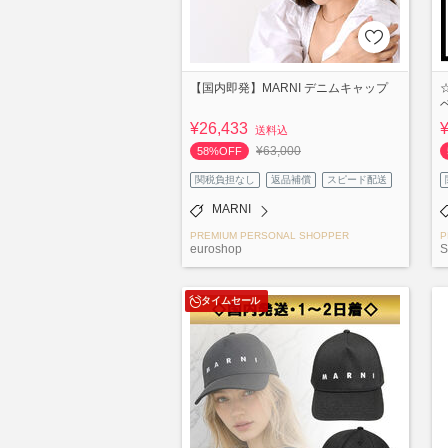
【国内即発】MARNI デニムキャップ
¥26,433
送料込
¥63,000
58%OFF
関税負担なし
返品補償
スピード配送
MARNI
PREMIUM PERSONAL SHOPPER
P
euroshop
S
タイムセール