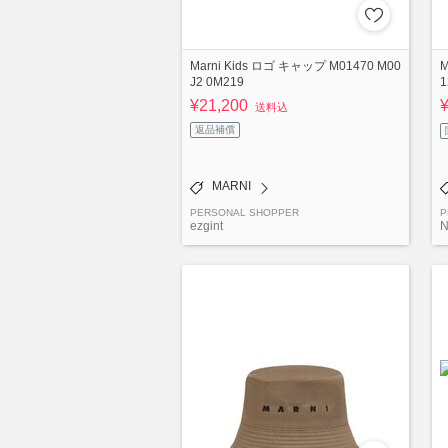
Marni Kids ロゴ キャップ M01470 M00
M
J2 0M219
1
¥21,200
送料込
返品補償
MARNI
PERSONAL SHOPPER
P
ezgint
N