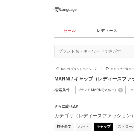
English
日本語
简体中文
繁體中文
Language
セール
レディース
MARNIブランドページ
キャップ一覧ペ
MARNI / キャップ（レディースフ
検索条件
MARNI(マルニ)
ブランド
カ
さらに絞り込む
カテゴリ（レディースファッション
帽子全て
ハット
キャップ
ストロー