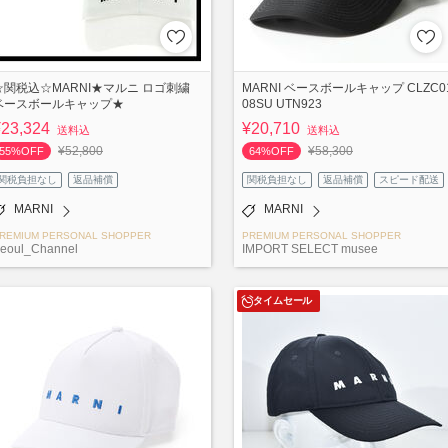
☆関税込☆MARNI★マルニ ロゴ刺繍
MARNI ベースボールキャップ CLZC0
ベースボールキャップ★
08SU UTN923
¥23,324
¥20,710
送料込
送料込
¥52,800
¥58,300
55%OFF
64%OFF
関税負担なし
返品補償
関税負担なし
返品補償
スピード配送
MARNI
MARNI
REMIUM PERSONAL SHOPPER
PREMIUM PERSONAL SHOPPER
eoul_Channel
IMPORT SELECT musee
タイムセール