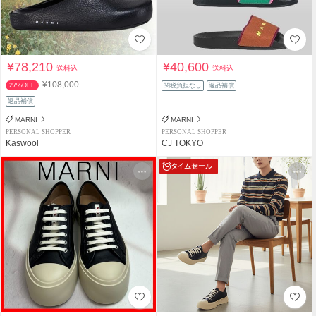
¥78,210
¥40,600
送料込
送料込
¥108,000
27%OFF
関税負担なし
返品補償
返品補償
MARNI
MARNI
PERSONAL SHOPPER
PERSONAL SHOPPER
Kaswool
CJ TOKYO
タイムセール