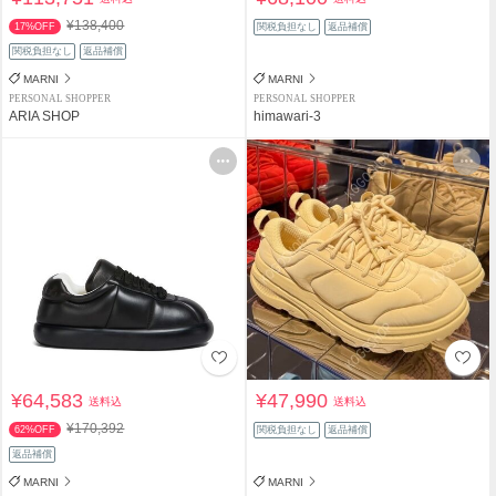
¥138,400
17%OFF
関税負担なし
返品補償
関税負担なし
返品補償
MARNI
MARNI
PERSONAL SHOPPER
PERSONAL SHOPPER
ARIA SHOP
himawari-3
¥64,583
¥47,990
送料込
送料込
¥170,392
62%OFF
関税負担なし
返品補償
返品補償
MARNI
MARNI