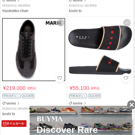
MARNI
MARNI
PERSONAL SHOPPER
PERSONAL SHOPPER
hiyokokko-chan
koshi to
¥219,000
¥55,100
送料込
送料込
関税負担なし
返品補償
関税負担なし
返品補償
MARNI
MARNI
PERSONAL SHOPPER
SHOP
koshi to
MUST IT
タイムセール