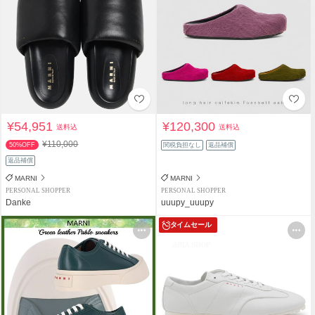
¥54,951
¥120,300
送料込
送料込
¥110,000
50%OFF
関税負担なし
返品補償
返品補償
MARNI
MARNI
PERSONAL SHOPPER
PERSONAL SHOPPER
Danke
uuupy_uuupy
タイムセール