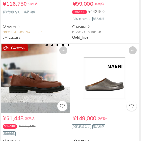
¥118,750
¥99,000
送料込
送料込
¥142,900
関税負担なし
返品補償
30%OFF
関税負担なし
返品補償
MARNI
MARNI
PREMIUM PERSONAL SHOPPER
PERSONAL SHOPPER
JM Luxury
Gold_lips
タイムセール
¥61,448
¥149,000
送料込
送料込
¥136,300
54%OFF
関税負担なし
返品補償
返品補償