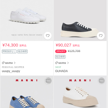
¥74,300
¥90,027
送料込
送料込
¥125,708
関税負担なし
返品補償
28%OFF
返品補償
MARNI
MARNI
PERSONAL SHOPPER
SHOP
uuupy_uuupy
GUHADA