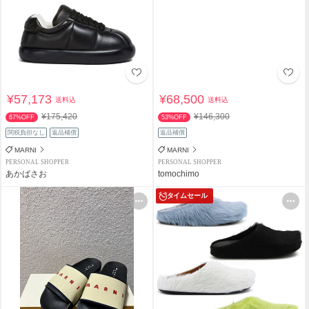
¥57,173
¥68,500
送料込
送料込
¥175,420
¥146,300
67%OFF
53%OFF
関税負担なし
返品補償
返品補償
MARNI
MARNI
PERSONAL SHOPPER
PERSONAL SHOPPER
あかばさお
tomochimo
タイムセール