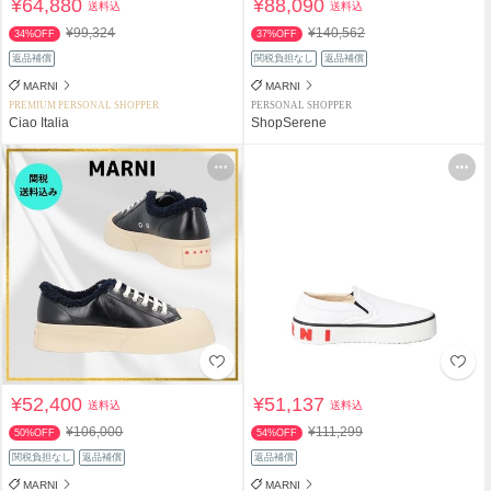
¥64,880
¥88,090
送料込
送料込
¥99,324
¥140,562
34%OFF
37%OFF
返品補償
関税負担なし
返品補償
MARNI
MARNI
PREMIUM PERSONAL SHOPPER
PERSONAL SHOPPER
Ciao Italia
ShopSerene
¥52,400
¥51,137
送料込
送料込
¥106,000
¥111,299
50%OFF
54%OFF
関税負担なし
返品補償
返品補償
MARNI
MARNI