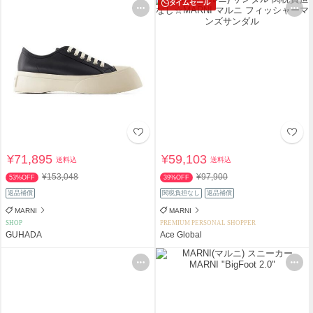
タイムセール
¥71,895
¥59,103
送料込
送料込
¥153,048
¥97,900
53%OFF
39%OFF
返品補償
関税負担なし
返品補償
MARNI
MARNI
SHOP
PREMIUM PERSONAL SHOPPER
GUHADA
Ace Global