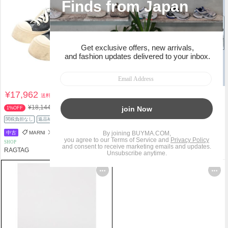
¥17,962
¥98,100
送料込
送料込
¥18,144
1%OFF
関税負担なし
返品補償
関税負担なし
返品補償
中古
MARNI
MARNI
SHOP
PERSONAL SHOPPER
RAGTAG
TrendShop