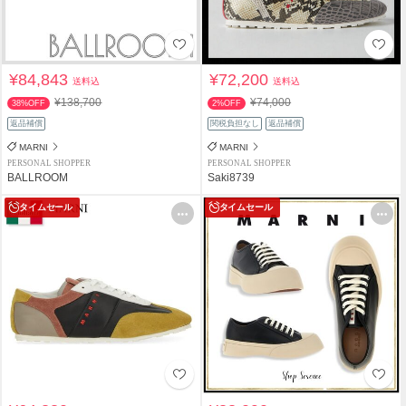
¥84,843
¥72,200
送料込
送料込
¥138,700
¥74,000
38%OFF
2%OFF
返品補償
関税負担なし
返品補償
MARNI
MARNI
PERSONAL SHOPPER
PERSONAL SHOPPER
BALLROOM
Saki8739
タイムセール
タイムセール