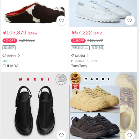
¥103,879
¥57,222
送料込
送料込
¥194,823
¥118,000
46%OFF
51%OFF
返品補償
関税負担なし
返品補償
MARNI
MARNI
SHOP
PERSONAL SHOPPER
GUHADA
TonyTony