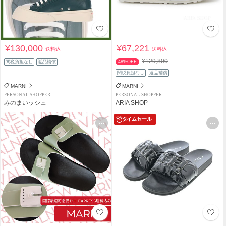
¥130,000
¥67,221
送料込
送料込
¥129,800
関税負担なし
返品補償
48%OFF
関税負担なし
返品補償
MARNI
MARNI
PERSONAL SHOPPER
PERSONAL SHOPPER
みのまいッシュ
ARIA SHOP
タイムセール