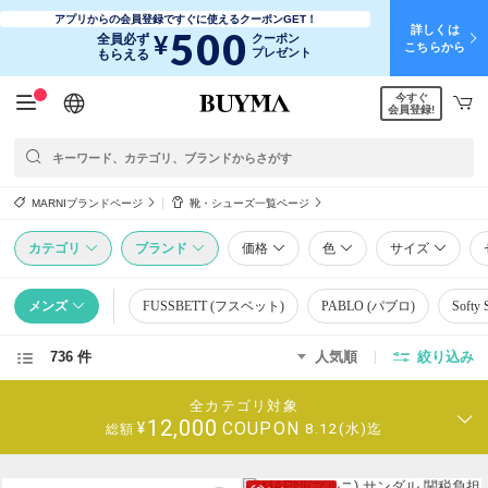
アプリからの会員登録ですぐに使えるクーポンGET！
詳しくは
500
¥
全員必ず
クーポン
こちらから
プレゼント
もらえる
今すぐ
日本語
English
简体中文
繁體中文
会員登録!
MARNIブランドページ
靴・シューズ一覧ページ
カテゴリ
ブランド
価格
色
サイズ
メンズ
FUSSBETT (フスベット)
PABLO (パブロ)
Soft
736 件
人気順
絞り込み
全カテゴリ対象
12,000
COUPON
¥
8.12(水)迄
総額