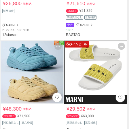
¥26,800
¥21,610
送料込
送料込
¥21,829
返品補償
1%OFF
関税負担なし
返品補償
中古
MARNI
MARNI
PERSONAL SHOPPER
SHOP
12starsco
RAGTAG
タイムセール
¥48,300
¥29,502
送料込
送料込
¥71,900
¥63,000
32%OFF
53%OFF
関税負担なし
返品補償
関税負担なし
返品補償