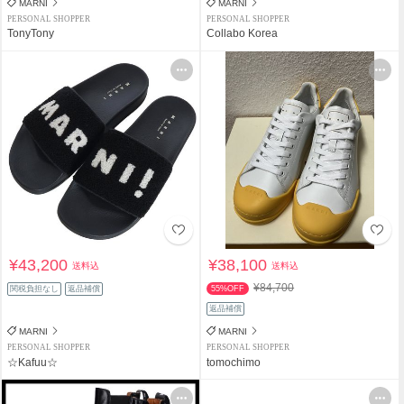
MARNI
MARNI
PERSONAL SHOPPER
PERSONAL SHOPPER
TonyTony
Collabo Korea
¥43,200
¥38,100
送料込
送料込
¥84,700
関税負担なし
返品補償
55%OFF
返品補償
MARNI
MARNI
PERSONAL SHOPPER
PERSONAL SHOPPER
☆Kafuu☆
tomochimo