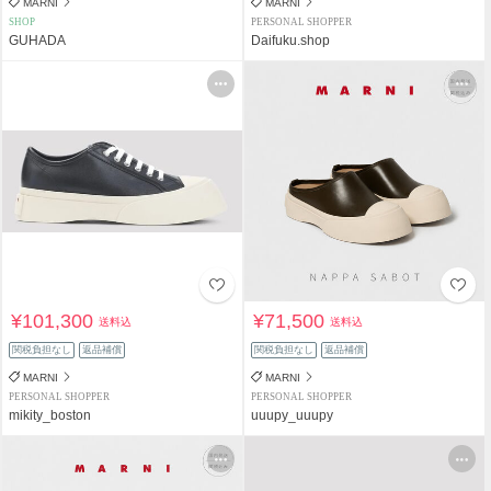
MARNI
MARNI
SHOP
PERSONAL SHOPPER
GUHADA
Daifuku.shop
¥101,300
¥71,500
送料込
送料込
関税負担なし
返品補償
関税負担なし
返品補償
MARNI
MARNI
PERSONAL SHOPPER
PERSONAL SHOPPER
mikity_boston
uuupy_uuupy