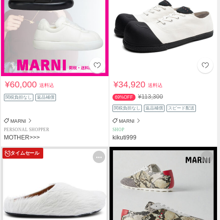
¥60,000
¥34,920
送料込
送料込
¥113,300
関税負担なし
返品補償
69%OFF
関税負担なし
返品補償
スピード配送
MARNI
MARNI
PERSONAL SHOPPER
SHOP
MOTHER>>>
kikuti999
タイムセール