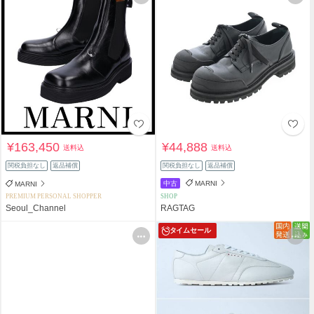
¥163,450
¥44,888
送料込
送料込
関税負担なし
返品補償
関税負担なし
返品補償
中古
MARNI
MARNI
PREMIUM PERSONAL SHOPPER
SHOP
Seoul_Channel
RAGTAG
タイムセール