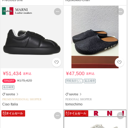
¥51,434
¥47,500
送料込
送料込
¥175,420
70%OFF
関税負担なし
返品補償
返品補償
MARNI
MARNI
PREMIUM PERSONAL SHOPPER
PERSONAL SHOPPER
Ciao Italia
tomochimo
タイムセール
タイムセール