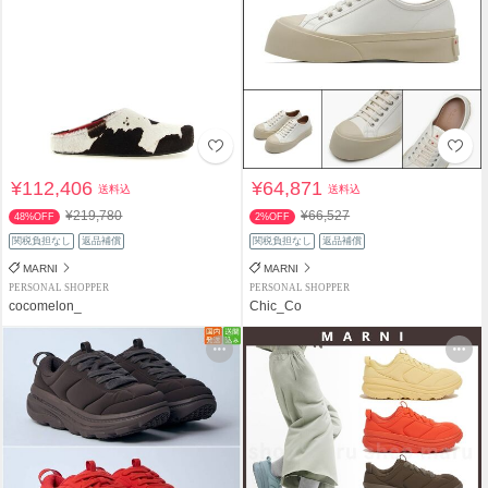
¥112,406
¥64,871
送料込
送料込
¥219,780
¥66,527
48%OFF
2%OFF
関税負担なし
返品補償
関税負担なし
返品補償
MARNI
MARNI
PERSONAL SHOPPER
PERSONAL SHOPPER
cocomelon_
Chic_Co