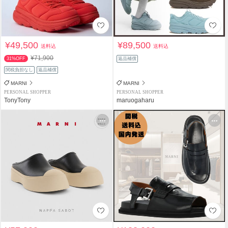
¥49,500
¥89,500
送料込
送料込
¥71,900
31%OFF
返品補償
関税負担なし
返品補償
MARNI
MARNI
PERSONAL SHOPPER
PERSONAL SHOPPER
TonyTony
maruogaharu