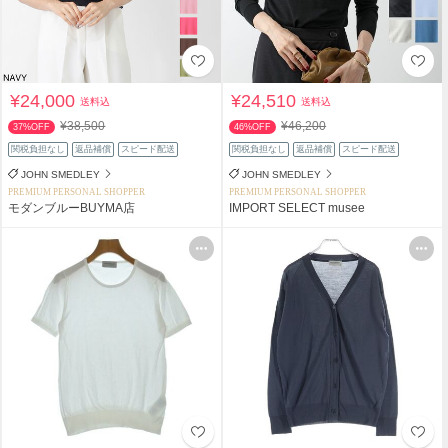
¥24,000
¥24,510
送料込
送料込
¥38,500
¥46,200
37%OFF
46%OFF
関税負担なし
返品補償
スピード配送
関税負担なし
返品補償
スピード配送
JOHN SMEDLEY
JOHN SMEDLEY
PREMIUM PERSONAL SHOPPER
PREMIUM PERSONAL SHOPPER
モダンブルーBUYMA店
IMPORT SELECT musee