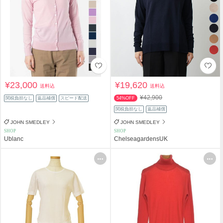
¥23,000
¥19,620
送料込
送料込
¥42,900
関税負担なし
返品補償
スピード配送
54%OFF
関税負担なし
返品補償
JOHN SMEDLEY
JOHN SMEDLEY
SHOP
SHOP
Ublanc
ChelseagardensUK