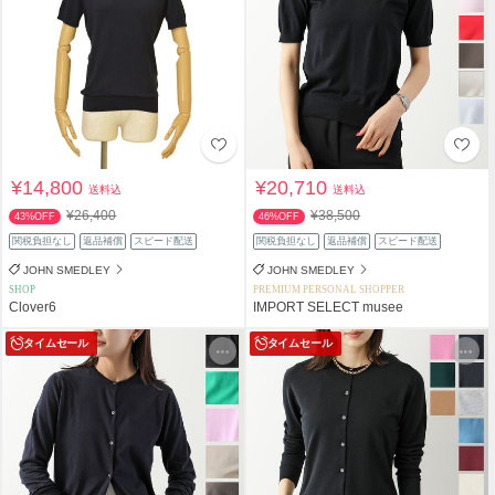
¥14,800
¥20,710
送料込
送料込
¥26,400
¥38,500
43%OFF
46%OFF
関税負担なし
返品補償
スピード配送
関税負担なし
返品補償
スピード配送
JOHN SMEDLEY
JOHN SMEDLEY
SHOP
PREMIUM PERSONAL SHOPPER
Clover6
IMPORT SELECT musee
タイムセール
タイムセール