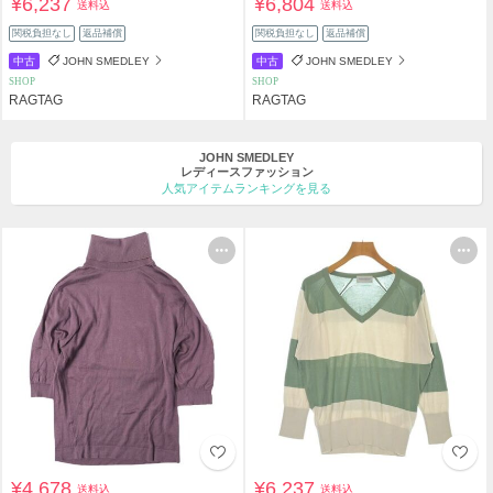
¥6,237
¥6,804
送料込
送料込
関税負担なし
返品補償
関税負担なし
返品補償
中古
JOHN SMEDLEY
中古
JOHN SMEDLEY
SHOP
SHOP
RAGTAG
RAGTAG
JOHN SMEDLEY
レディースファッション
人気アイテムランキングを見る
¥4,678
¥6,237
送料込
送料込