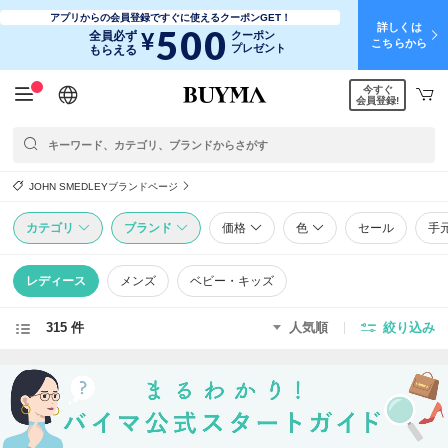
アプリからの会員登録ですぐに使えるクーポンGET！
詳しくは
500
¥
全員必ず
クーポン
こちらから
プレゼント
もらえる
今すぐ
日本語
English
简体中文
繁體中文
会員登録!
JOHN SMEDLEYブランドページ
カテゴリ
ブランド
価格
色
セール
手
レディース
メンズ
ベビー・キッズ
315 件
人気順
絞り込み