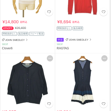
¥14,800
¥8,694
送料込
送料込
¥26,400
43%OFF
関税負担なし
返品補償
関税負担なし
返品補償
スピード配送
中古
JOHN SMEDLEY
JOHN SMEDLEY
SHOP
SHOP
Clover6
RAGTAG