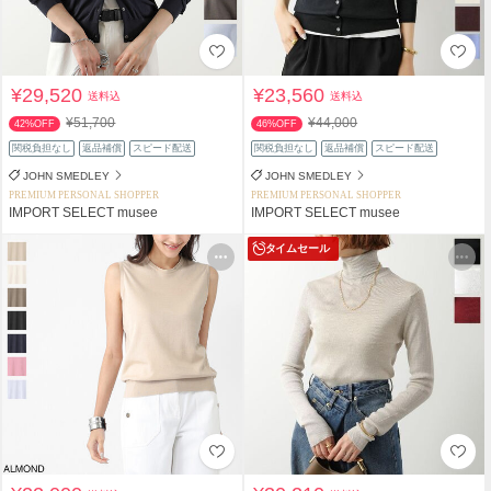
¥29,520
¥23,560
送料込
送料込
¥51,700
¥44,000
42%OFF
46%OFF
関税負担なし
返品補償
スピード配送
関税負担なし
返品補償
スピード配送
JOHN SMEDLEY
JOHN SMEDLEY
PREMIUM PERSONAL SHOPPER
PREMIUM PERSONAL SHOPPER
IMPORT SELECT musee
IMPORT SELECT musee
タイムセール