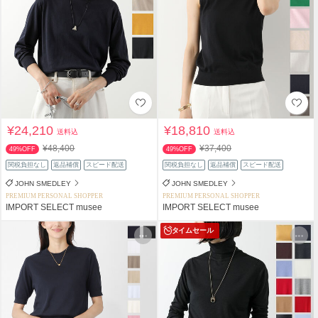
¥24,210
¥18,810
送料込
送料込
¥48,400
¥37,400
49%OFF
49%OFF
関税負担なし
返品補償
スピード配送
関税負担なし
返品補償
スピード配送
JOHN SMEDLEY
JOHN SMEDLEY
PREMIUM PERSONAL SHOPPER
PREMIUM PERSONAL SHOPPER
IMPORT SELECT musee
IMPORT SELECT musee
タイムセール