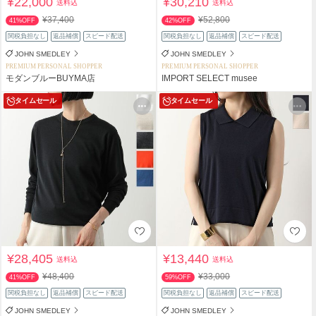
¥22,000
¥30,210
送料込
送料込
¥37,400
¥52,800
41%OFF
42%OFF
関税負担なし
返品補償
スピード配送
関税負担なし
返品補償
スピード配送
JOHN SMEDLEY
JOHN SMEDLEY
PREMIUM PERSONAL SHOPPER
PREMIUM PERSONAL SHOPPER
モダンブルーBUYMA店
IMPORT SELECT musee
タイムセール
タイムセール
¥28,405
¥13,440
送料込
送料込
¥48,400
¥33,000
41%OFF
59%OFF
関税負担なし
返品補償
スピード配送
関税負担なし
返品補償
スピード配送
JOHN SMEDLEY
JOHN SMEDLEY