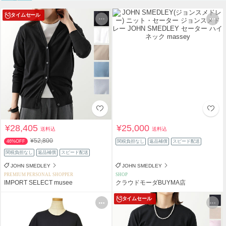
タイムセール
¥28,405
¥25,000
送料込
送料込
¥52,800
46%OFF
関税負担なし
返品補償
スピード配送
関税負担なし
返品補償
スピード配送
JOHN SMEDLEY
JOHN SMEDLEY
PREMIUM PERSONAL SHOPPER
SHOP
IMPORT SELECT musee
クラウドモーダBUYMA店
タイムセール