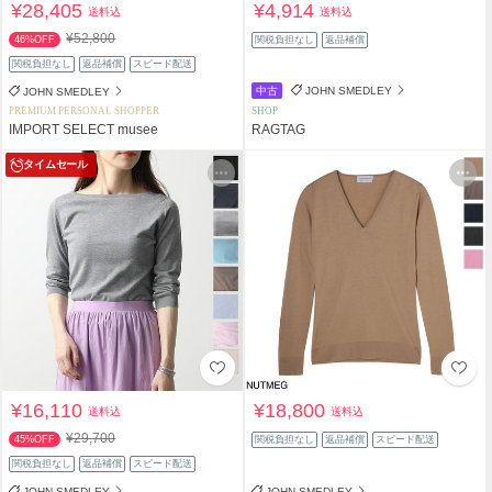
¥28,405
¥4,914
送料込
送料込
¥52,800
46%OFF
関税負担なし
返品補償
関税負担なし
返品補償
スピード配送
中古
JOHN SMEDLEY
JOHN SMEDLEY
PREMIUM PERSONAL SHOPPER
SHOP
IMPORT SELECT musee
RAGTAG
タイムセール
¥16,110
¥18,800
送料込
送料込
¥29,700
45%OFF
関税負担なし
返品補償
スピード配送
関税負担なし
返品補償
スピード配送
JOHN SMEDLEY
JOHN SMEDLEY