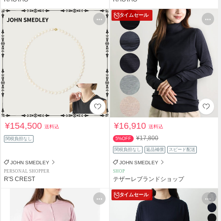
タイムセール
¥154,500
¥16,910
送料込
送料込
¥17,800
関税負担なし
5%OFF
関税負担なし
返品補償
スピード配送
JOHN SMEDLEY
JOHN SMEDLEY
PERSONAL SHOPPER
SHOP
R'S CREST
テザーレブランドショップ
タイムセール