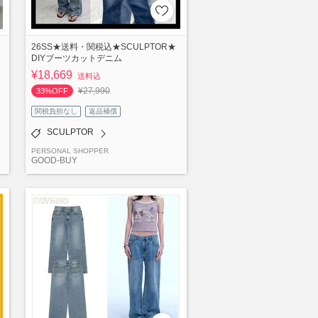
26SS★送料・関税込★SCULPTOR★
DIYブーツカットデニム
¥18,669
送料込
¥27,990
33%OFF
関税負担なし
返品補償
SCULPTOR
PERSONAL SHOPPER
GOOD-BUY