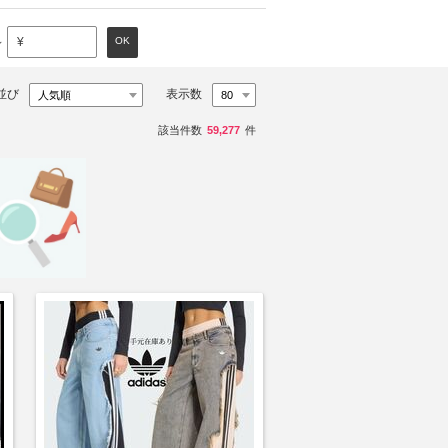
～
OK
¥
並び
表示数
該当件数
59,277
件