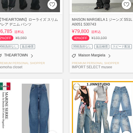
【THEAIRTOWN】ローライズ スリム
MAISON MARGIELA 1 ジーンズ S51L
フレア デニム パンツ
A0051 S30743
¥6,785
¥79,800
送料込
送料込
¥6,980
¥133,100
2%OFF
40%OFF
関税負担なし
返品補償
関税負担なし
返品補償
スピード配送
THEAIRTOWN
Maison Margiela
REMIUM PERSONAL SHOPPER
PREMIUM PERSONAL SHOPPER
omoha closet
IMPORT SELECT musee