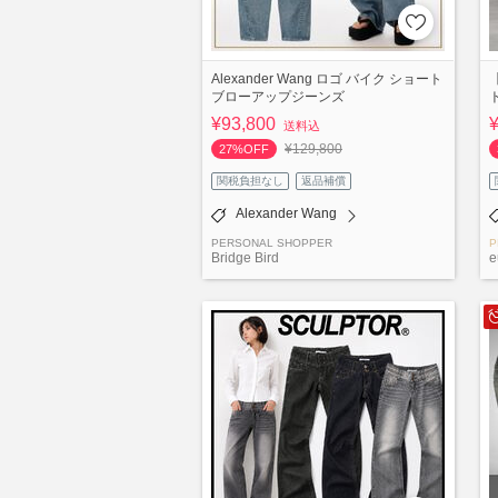
Alexander Wang ロゴ バイク ショート
ブローアップジーンズ
¥93,800
送料込
¥129,800
27%OFF
関税負担なし
返品補償
Alexander Wang
PERSONAL SHOPPER
P
Bridge Bird
e