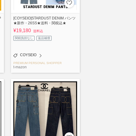
P
[COYSEIO]STARDUST DENIM パンツ
★新作・26SS★送料・関税込★
¥19,180
送料込
関税負担なし
返品補償
COYSEIO
PREMIUM PERSONAL SHOPPER
t-mazon