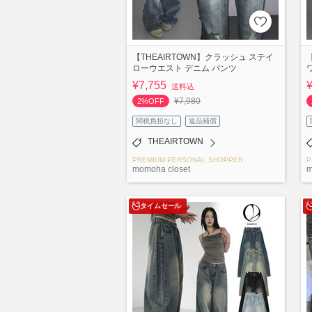
【THEAIRTOWN】クラッシュ ステイ
ローウエスト デニム パンツ
¥7,755
送料込
¥7,980
2%OFF
関税負担なし
返品補償
THEAIRTOWN
PREMIUM PERSONAL SHOPPER
P
momoha closet
m
タイムセール