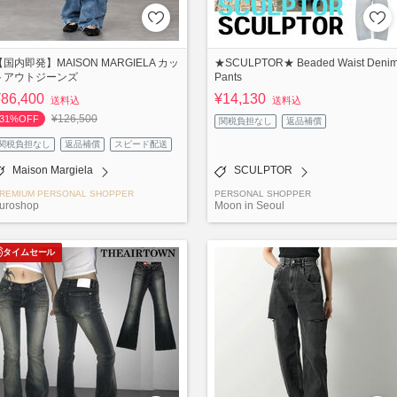
【国内即発】MAISON MARGIELA カッ
★SCULPTOR★ Beaded Waist Deni
トアウトジーンズ
Pants
¥86,400
¥14,130
送料込
送料込
¥126,500
31%OFF
関税負担なし
返品補償
関税負担なし
返品補償
スピード配送
Maison Margiela
SCULPTOR
REMIUM PERSONAL SHOPPER
PERSONAL SHOPPER
uroshop
Moon in Seoul
タイムセール