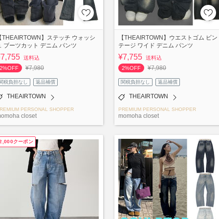
【THEAIRTOWN】ステッチ ウォッシ
【THEAIRTOWN】ウエストゴム ビン
ュ ブーツカット デニム パンツ
テージ ワイド デニム パンツ
¥7,755
¥7,755
送料込
送料込
¥7,980
¥7,980
2%OFF
2%OFF
関税負担なし
返品補償
関税負担なし
返品補償
THEAIRTOWN
THEAIRTOWN
REMIUM PERSONAL SHOPPER
PREMIUM PERSONAL SHOPPER
omoha closet
momoha closet
2,000クーポン