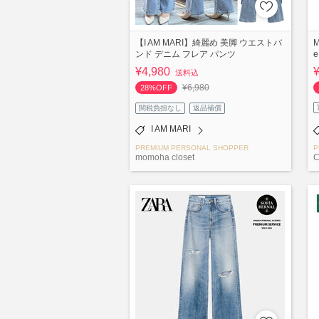
【I AM MARI】綺麗め 美脚 ウエストバ
M
ンド デニム フレア パンツ
e
¥4,980
送料込
¥6,980
28%OFF
関税負担なし
返品補償
I AM MARI
PREMIUM PERSONAL SHOPPER
P
momoha closet
C