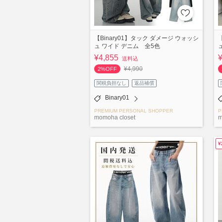
【Binary01】タック ダメージ ウォッシ
ュ ワイド デニム 全5色
¥4,855
送料込
¥4,990
2%OFF
関税負担なし
返品補償
Binary01
PREMIUM PERSONAL SHOPPER
P
momoha closet
m
¥