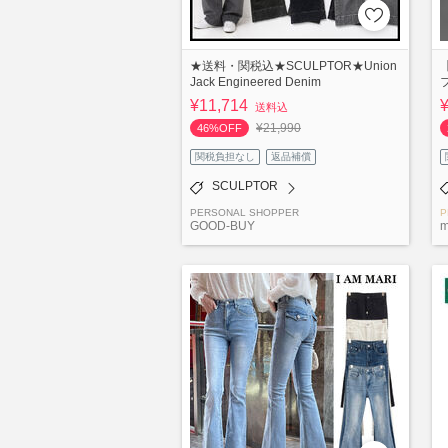
★送料・関税込★SCULPTOR★Union
Jack Engineered Denim
¥11,714
送料込
¥21,990
46%OFF
関税負担なし
返品補償
SCULPTOR
PERSONAL SHOPPER
P
GOOD-BUY
m