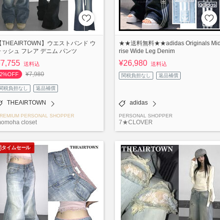
【THEAIRTOWN】ウエストバンド ウ
★★送料無料★★adidas Originals Mi
ォッシュ フレア デニム パンツ
rise Wide Leg Denim
¥7,755
¥26,980
送料込
送料込
¥7,980
2%OFF
関税負担なし
返品補償
関税負担なし
返品補償
THEAIRTOWN
adidas
REMIUM PERSONAL SHOPPER
PERSONAL SHOPPER
omoha closet
7★CLOVER
タイムセール