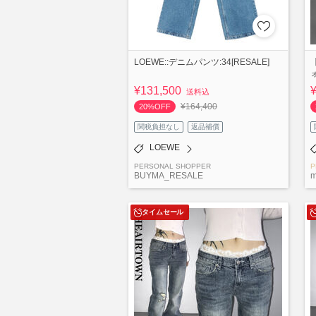
LOEWE::デニムパンツ:34[RESALE]
¥131,500
送料込
¥164,400
20%OFF
関税負担なし
返品補償
LOEWE
PERSONAL SHOPPER
P
BUYMA_RESALE
m
タイムセール