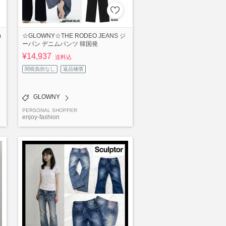
m
☆GLOWNY☆THE RODEO JEANS ジ
ーパン デニムパンツ 韓国発
¥14,937
送料込
関税負担なし
返品補償
GLOWNY
PERSONAL SHOPPER
enjoy-fashion