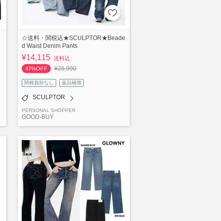
☆送料・関税込★SCULPTOR★Beade
d Waist Denim Pants
¥14,115
送料込
¥26,990
47%OFF
関税負担なし
返品補償
SCULPTOR
PERSONAL SHOPPER
GOOD-BUY