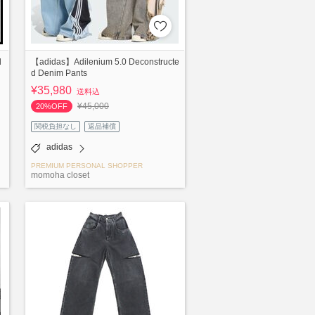
d
【adidas】Adilenium 5.0 Deconstructe
d Denim Pants
¥35,980
送料込
¥45,000
20%OFF
関税負担なし
返品補償
adidas
PREMIUM PERSONAL SHOPPER
momoha closet