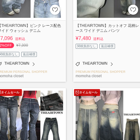
【THEAIRTOWN】ピンク レース配色
【THEAIRTOWN】カットオフ 花柄レ
ワイド ウォッシュ デニム
ース ワイド デニム パンツ
¥7,096
¥7,480
送料込
送料込
¥7,300
2%OFF
関税負担なし
返品補償
関税負担なし
返品補償
THEAIRTOWN
THEAIRTOWN
REMIUM PERSONAL SHOPPER
PREMIUM PERSONAL SHOPPER
omoha closet
momoha closet
タイムセール
タイムセール