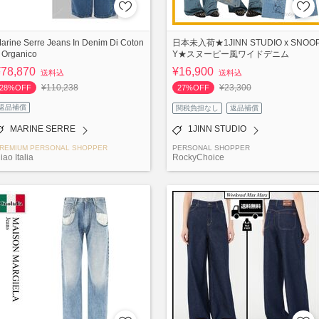
arine Serre Jeans In Denim Di Coton
日本未入荷★1JINN STUDIO x SNOO
 Organico
Y★スヌーピー風ワイドデニム
¥78,870
¥16,900
送料込
送料込
¥110,238
¥23,300
28%OFF
27%OFF
返品補償
関税負担なし
返品補償
MARINE SERRE
1JINN STUDIO
REMIUM PERSONAL SHOPPER
PERSONAL SHOPPER
iao Italia
RockyChoice