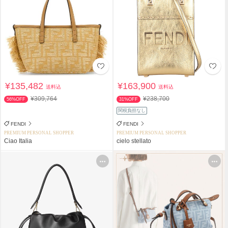
¥135,482
¥163,900
送料込
送料込
¥309,764
¥238,700
56%OFF
31%OFF
関税負担なし
FENDI
FENDI
PREMIUM PERSONAL SHOPPER
PREMIUM PERSONAL SHOPPER
Ciao Italia
cielo stellato