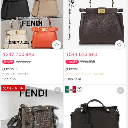
¥247,700
¥544,613
送料込
送料込
¥272,000
¥932,252
8%OFF
41%OFF
FENDI
FENDI
PERSONAL SHOPPER
PREMIUM PERSONAL SHOPPER
SpainSol
Ciao Italia
タイムセール