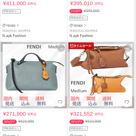
¥411,000
¥395,010
送料込
送料込
¥399,000
関税負担なし
1%OFF
関税負担なし
FENDI
FENDI
PERSONAL SHOPPER
PERSONAL SHOPPER
N.ayk Fashion
N.ayk Fashion
タイムセール
¥271,900
¥321,552
送料込
送料込
¥523,000
¥523,000
48%OFF
38%OFF
関税負担なし
関税負担なし