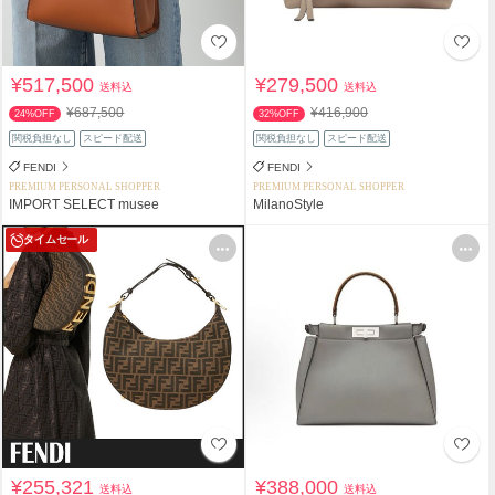
¥517,500
¥279,500
送料込
送料込
¥687,500
¥416,900
24%OFF
32%OFF
関税負担なし
スピード配送
関税負担なし
スピード配送
FENDI
FENDI
PREMIUM PERSONAL SHOPPER
PREMIUM PERSONAL SHOPPER
IMPORT SELECT musee
MilanoStyle
タイムセール
¥255,321
¥388,000
送料込
送料込