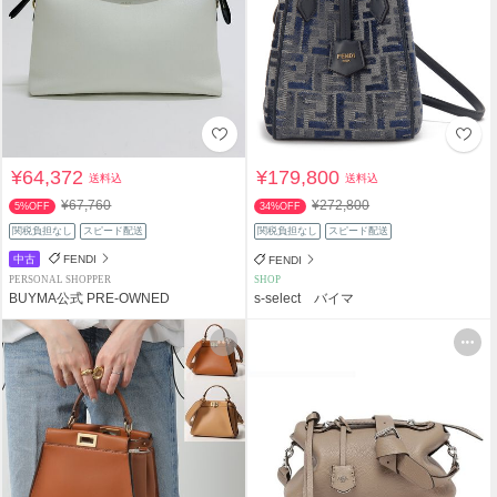
¥64,372
¥179,800
送料込
送料込
¥67,760
¥272,800
5%OFF
34%OFF
関税負担なし
スピード配送
関税負担なし
スピード配送
中古
FENDI
FENDI
PERSONAL SHOPPER
SHOP
BUYMA公式 PRE-OWNED
s-select バイマ