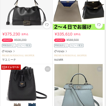
¥375,230
¥335,610
送料込
送料込
¥508,200
¥588,500
26%OFF
42%OFF
関税負担なし
スピード配送
関税負担なし
スピード配送
FENDI
FENDI
PREMIUM PERSONAL SHOPPER
PREMIUM PERSONAL SHOPPER
マユミーナ
suzakk
タイムセール