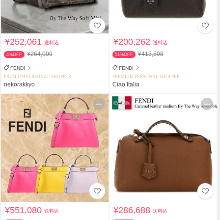
¥252,061
¥200,262
送料込
送料込
¥264,000
¥413,508
4%OFF
51%OFF
FENDI
FENDI
PREMIUM PERSONAL SHOPPER
PREMIUM PERSONAL SHOPPER
nekorakkyo
Ciao Italia
¥551,080
¥286,688
送料込
送料込