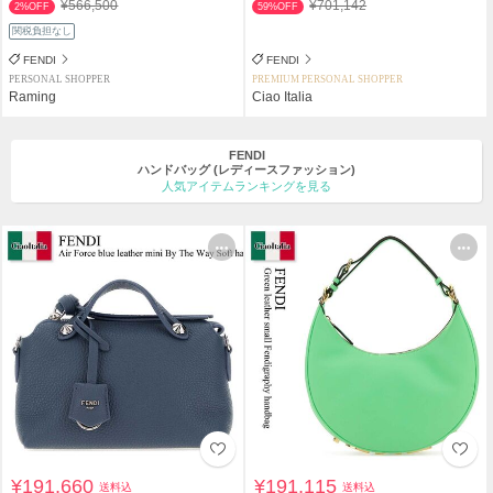
¥566,500
¥701,142
2%OFF
59%OFF
関税負担なし
FENDI
FENDI
PERSONAL SHOPPER
PREMIUM PERSONAL SHOPPER
Raming
Ciao Italia
FENDI
ハンドバッグ
(レディースファッション)
人気アイテムランキングを見る
¥191,660
¥191,115
送料込
送料込