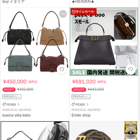
buy イタリア
★HEAVEN★
タイムセール
¥450,000
¥691,020
送料込
送料込
¥492,800
¥843,000
8%OFF
18%OFF
関税負担なし
関税負担なし
FENDI
FENDI
PERSONAL SHOPPER
PERSONAL SHOPPER
buena vida tokio
Emile shop