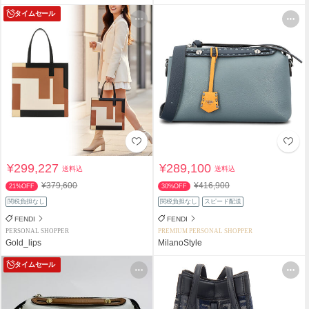
タイムセール
¥299,227
¥289,100
送料込
送料込
¥379,600
¥416,900
21%OFF
30%OFF
関税負担なし
関税負担なし
スピード配送
FENDI
FENDI
PERSONAL SHOPPER
PREMIUM PERSONAL SHOPPER
Gold_lips
MilanoStyle
タイムセール