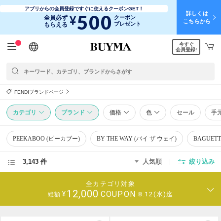
アプリからの会員登録ですぐに使えるクーポンGET！
詳しくは
500
¥
全員必ず
クーポン
こちらから
プレゼント
もらえる
今すぐ
日本語
English
简体中文
繁體中文
会員登録!
FENDIブランドページ
カテゴリ
ブランド
価格
色
セール
手
PEEKABOO (ピーカブー)
BY THE WAY (バイ ザ ウェイ)
BAGUET
3,143 件
人気順
絞り込み
全カテゴリ対象
12,000
COUPON
¥
8.12(水)迄
総額