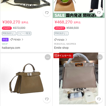
¥369,270
¥468,270
送料込
送料込
¥373,000
¥588,500
1%OFF
20%OFF
関税負担なし
スピード配送
関税負担なし
中古
FENDI
FENDI
SHOP
PERSONAL SHOPPER
haibanya.com
Emile shop
タイムセール