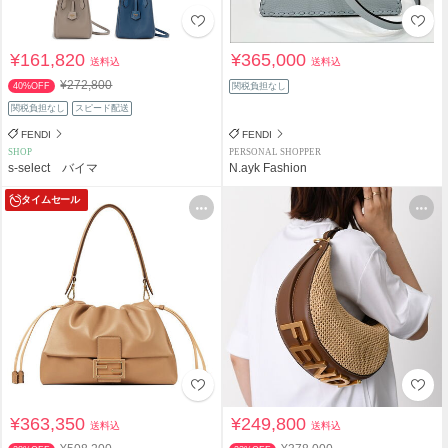
¥161,820
¥365,000
送料込
送料込
¥272,800
40%OFF
関税負担なし
関税負担なし
スピード配送
FENDI
FENDI
SHOP
PERSONAL SHOPPER
s-select バイマ
N.ayk Fashion
タイムセール
¥363,350
¥249,800
送料込
送料込