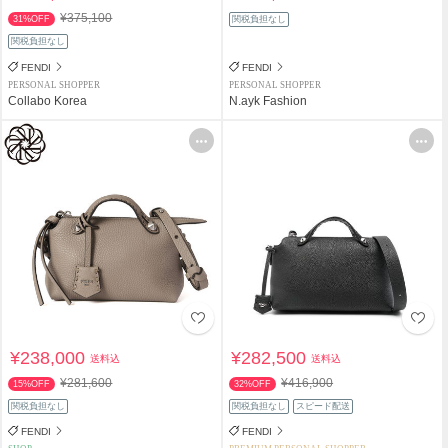
¥375,100
31%OFF
関税負担なし
関税負担なし
FENDI
FENDI
PERSONAL SHOPPER
PERSONAL SHOPPER
Collabo Korea
N.ayk Fashion
¥238,000
¥282,500
送料込
送料込
¥281,600
¥416,900
15%OFF
32%OFF
関税負担なし
関税負担なし
スピード配送
FENDI
FENDI