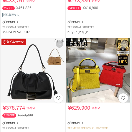
¥433,761
¥273,339
送料込
送料込
¥451,835
¥416,900
4%OFF
34%OFF
関税負担なし
FENDI
FENDI
PERSONAL SHOPPER
PERSONAL SHOPPER
MAISON VAILOR
buy イタリア
タイムセール
¥378,774
¥629,900
送料込
送料込
¥563,200
32%OFF
FENDI
FENDI
PERSONAL SHOPPER
PREMIUM PERSONAL SHOPPER