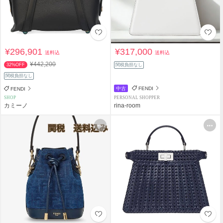
¥296,901
¥317,000
送料込
送料込
¥442,200
32%OFF
関税負担なし
関税負担なし
中古
FENDI
FENDI
SHOP
PERSONAL SHOPPER
カミーノ
rina-room