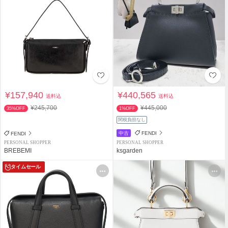
¥157,940
¥440,565
送料込
送料込
¥245,700
¥445,000
35%OFF
1%OFF
関税負担なし
中古
FENDI
FENDI
PERSONAL SHOPPER
PERSONAL SHOPPER
BREBEMI
ksgarden
タイムセール