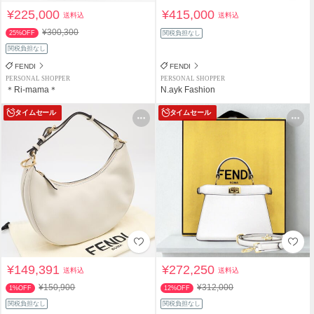
¥225,000
¥415,000
送料込
送料込
¥300,300
25%OFF
関税負担なし
関税負担なし
FENDI
FENDI
PERSONAL SHOPPER
PERSONAL SHOPPER
＊Ri-mama＊
N.ayk Fashion
タイムセール
タイムセール
¥149,391
¥272,250
送料込
送料込
¥150,900
¥312,000
1%OFF
12%OFF
関税負担なし
関税負担なし