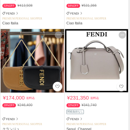
¥413,508
¥531,366
53%OFF
64%OFF
FENDI
FENDI
PREMIUM PERSONAL SHOPPER
PREMIUM PERSONAL SHOPPER
Ciao Italia
Ciao Italia
¥174,000
¥231,350
送料込
送料込
¥246,400
¥341,740
29%OFF
32%OFF
関税負担なし
FENDI
FENDI
PREMIUM PERSONAL SHOPPER
PREMIUM PERSONAL SHOPPER
クランジュ
Seoul_Channel