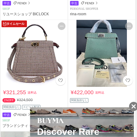
中古
FENDI
中古
FENDI
SHOP
PERSONAL SHOPPER
リユースショップ BICLOCK
rina-room
タイムセール
¥321,255
¥422,000
送料込
送料込
¥324,500
1%OFF
関税負担なし
関税負担なし
スピード配送
中古
FENDI
FENDI
SHOP
PERSONAL SHOPPER
ブランドシティ
N.ayk Fashion