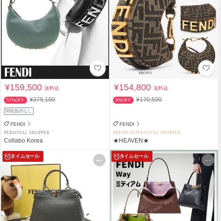
¥159,500
¥154,800
送料込
送料込
¥375,100
¥170,500
57%OFF
9%OFF
関税負担なし
FENDI
FENDI
PERSONAL SHOPPER
PREMIUM PERSONAL SHOPPER
Collabo Korea
★HEAVEN★
タイムセール
タイムセール