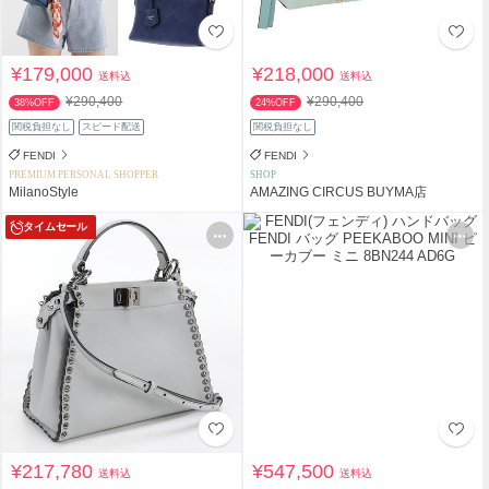
¥179,000
¥218,000
送料込
送料込
¥290,400
¥290,400
38%OFF
24%OFF
関税負担なし
スピード配送
関税負担なし
FENDI
FENDI
PREMIUM PERSONAL SHOPPER
SHOP
MilanoStyle
AMAZING CIRCUS BUYMA店
タイムセール
¥217,780
¥547,500
送料込
送料込