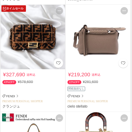
タイムセール
¥327,690
¥219,200
送料込
送料込
¥578,600
¥281,600
43%OFF
22%OFF
関税負担なし
FENDI
FENDI
PREMIUM PERSONAL SHOPPER
PREMIUM PERSONAL SHOPPER
クランジュ
cielo stellato