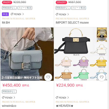
¥239,980
¥687,500
9%OFF
20%OFF
関税負担なし
スピード配送
関税負担なし
スピード配送
中古
FENDI
FENDI
PREMIUM PERSONAL SHOPPER
PREMIUM PERSONAL SHOPPER
Mr.BH
IMPORT SELECT musee
¥450,400
¥224,900
送料込
送料込
関税負担なし
FENDI
FENDI
PREMIUM PERSONAL SHOPPER
PREMIUM PERSONAL SHOPPER
winwin&co
★HEAVEN★