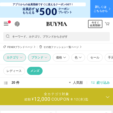
アプリからの会員登録ですぐに使えるクーポンGET！
詳しくは
500
¥
全員必ず
クーポン
こちらから
プレゼント
もらえる
今すぐ
日本語
English
简体中文
繁體中文
会員登録!
FENDIブランドページ
その他ファッション一覧ページ
カテゴリ
ブランド
価格
色
セール
手
レディース
メンズ
20 件
人気順
絞り込み
全カテゴリ対象
12,000
COUPON
¥
8.12(水)迄
総額