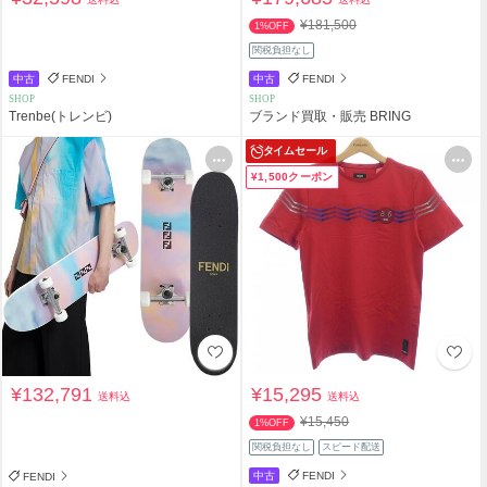
¥181,500
1%OFF
関税負担なし
中古
FENDI
中古
FENDI
SHOP
SHOP
Trenbe(トレンビ)
ブランド買取・販売 BRING
タイムセール
¥1,500クーポン
¥132,791
¥15,295
送料込
送料込
¥15,450
1%OFF
関税負担なし
スピード配送
中古
FENDI
FENDI