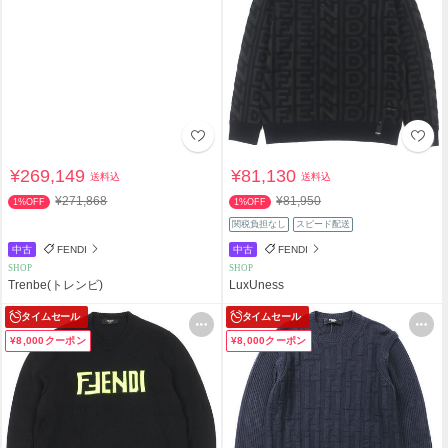
¥269,149
¥81,130
送料込
送料込
¥271,868
¥81,950
1%OFF
1%OFF
関税負担なし
スピード配送
中古
FENDI
中古
FENDI
SHOP
SHOP
Trenbe(トレンビ)
LuxUness
タイムセール
タイムセール
¥8,000クーポン
¥8,000クーポン