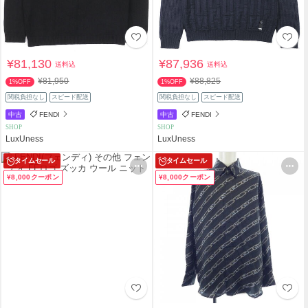
¥81,130
¥87,936
送料込
送料込
¥81,950
¥88,825
1%OFF
1%OFF
関税負担なし
スピード配送
関税負担なし
スピード配送
中古
FENDI
中古
FENDI
SHOP
SHOP
LuxUness
LuxUness
タイムセール
タイムセール
¥8,000クーポン
¥8,000クーポン