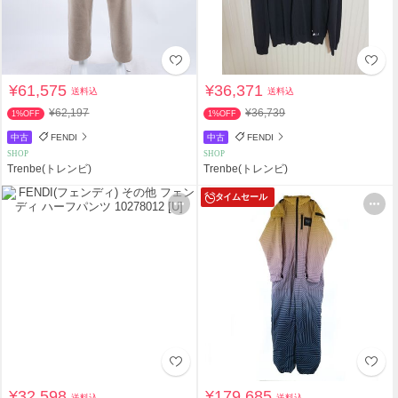
¥61,575
¥36,371
送料込
送料込
¥62,197
¥36,739
1%OFF
1%OFF
中古
FENDI
中古
FENDI
SHOP
SHOP
Trenbe(トレンビ)
Trenbe(トレンビ)
タイムセール
¥32,598
¥179,685
送料込
送料込