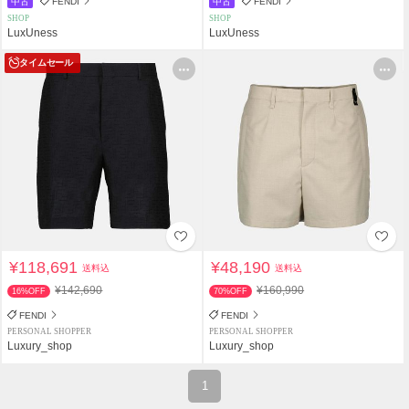
中古
FENDI
中古
FENDI
SHOP
SHOP
LuxUness
LuxUness
タイムセール
¥118,691
¥48,190
送料込
送料込
¥142,690
¥160,990
16%OFF
70%OFF
FENDI
FENDI
PERSONAL SHOPPER
PERSONAL SHOPPER
Luxury_shop
Luxury_shop
1