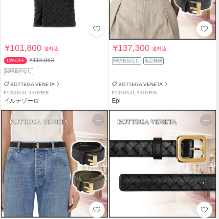
¥101,800
¥137,300
送料込
送料込
¥118,053
13%OFF
関税負担なし
返品補償
関税負担なし
BOTTEGA VENETA
BOTTEGA VENETA
PERSONAL SHOPPER
PERSONAL SHOPPER
イルテゾーロ
Epi-