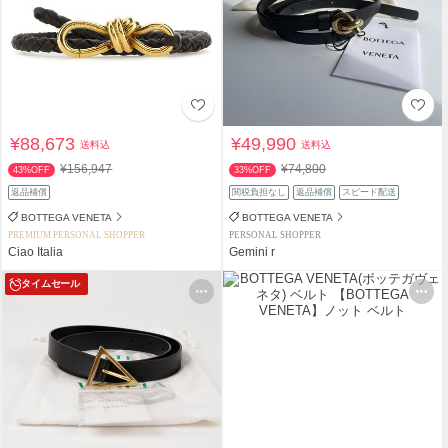
¥88,673
¥49,990
送料込
送料込
¥156,947
¥74,800
43%OFF
33%OFF
返品補償
関税負担なし
返品補償
スピード配送
BOTTEGA VENETA
BOTTEGA VENETA
PREMIUM PERSONAL SHOPPER
PERSONAL SHOPPER
Ciao Italia
Gemini r
タイムセール