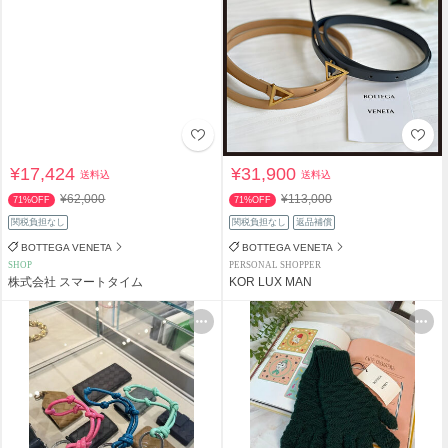
¥17,424
¥31,900
送料込
送料込
¥62,000
¥113,000
71%OFF
71%OFF
関税負担なし
関税負担なし
返品補償
BOTTEGA VENETA
BOTTEGA VENETA
SHOP
PERSONAL SHOPPER
株式会社 スマートタイム
KOR LUX MAN