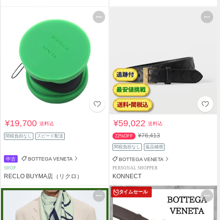
¥19,700
¥59,022
送料込
送料込
¥76,413
関税負担なし
スピード配送
22%OFF
関税負担なし
返品補償
中古
BOTTEGA VENETA
BOTTEGA VENETA
SHOP
PERSONAL SHOPPER
RECLO BUYMA店（リクロ）
KONNECT
タイムセール