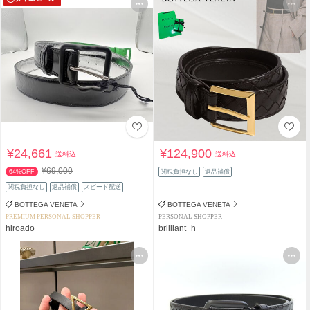
¥24,661
¥124,900
送料込
送料込
¥69,000
64%OFF
関税負担なし
返品補償
関税負担なし
返品補償
スピード配送
BOTTEGA VENETA
BOTTEGA VENETA
PREMIUM PERSONAL SHOPPER
PERSONAL SHOPPER
hiroado
brilliant_h