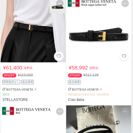
¥61,400
¥58,992
送料込
送料込
¥119,000
¥112,128
48%OFF
47%OFF
関税負担なし
返品補償
返品補償
BOTTEGA VENETA
BOTTEGA VENETA
SHOP
PREMIUM PERSONAL SHOPPER
STELLASTORE
Ciao Italia