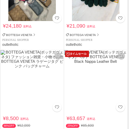
¥24,180
¥21,090
送料込
送料込
BOTTEGA VENETA
BOTTEGA VENETA
PERSONAL SHOPPER
PERSONAL SHOPPER
outletholic
outletholic
タイムセール
¥8,500
¥63,657
送料込
送料込
¥62,000
¥85,600
86%OFF
25%OFF