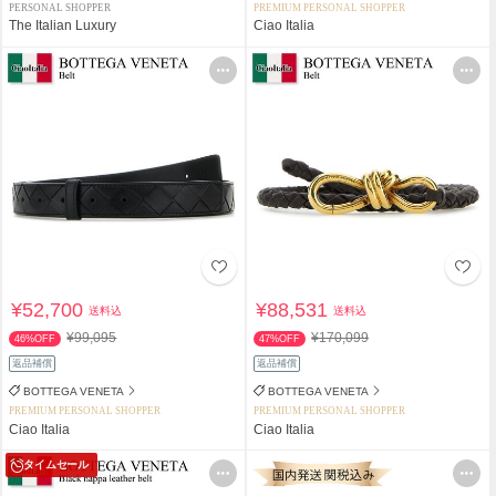
PERSONAL SHOPPER
PREMIUM PERSONAL SHOPPER
The Italian Luxury
Ciao Italia
¥52,700
¥88,531
送料込
送料込
¥99,095
¥170,099
46%OFF
47%OFF
返品補償
返品補償
BOTTEGA VENETA
BOTTEGA VENETA
PREMIUM PERSONAL SHOPPER
PREMIUM PERSONAL SHOPPER
Ciao Italia
Ciao Italia
タイムセール