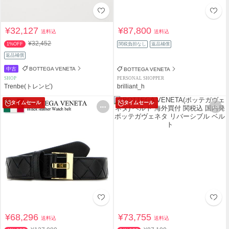
¥32,127
¥87,800
送料込
送料込
¥32,452
1%OFF
関税負担なし
返品補償
返品補償
中古
BOTTEGA VENETA
BOTTEGA VENETA
SHOP
PERSONAL SHOPPER
Trenbe(トレンビ)
brilliant_h
タイムセール
タイムセール
¥68,296
¥73,755
送料込
送料込