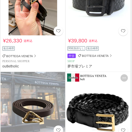
¥26,330
¥39,800
送料込
送料込
返品補償
関税負担なし
返品補償
中古
BOTTEGA VENETA
BOTTEGA VENETA
PERSONAL SHOPPER
SHOP
outletholic
夢市場プレミア