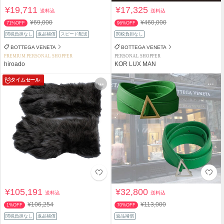
¥19,711
¥17,325
送料込
送料込
¥69,000
¥460,000
71%OFF
96%OFF
関税負担なし
返品補償
スピード配送
関税負担なし
BOTTEGA VENETA
BOTTEGA VENETA
PREMIUM PERSONAL SHOPPER
PERSONAL SHOPPER
hiroado
KOR LUX MAN
タイムセール
¥105,191
¥32,800
送料込
送料込
¥106,254
¥113,000
1%OFF
70%OFF
関税負担なし
返品補償
返品補償