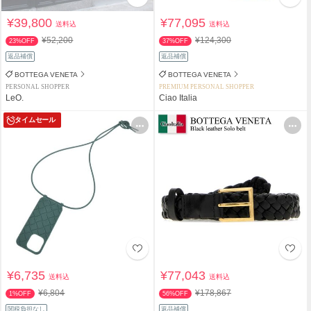
¥39,800
¥77,095
送料込
送料込
¥52,200
¥124,300
23%OFF
37%OFF
返品補償
返品補償
BOTTEGA VENETA
BOTTEGA VENETA
PERSONAL SHOPPER
PREMIUM PERSONAL SHOPPER
LeO.
Ciao Italia
タイムセール
¥6,735
¥77,043
送料込
送料込
¥6,804
¥178,867
1%OFF
56%OFF
関税負担なし
返品補償