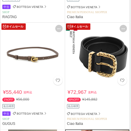
中古
BOTTEGA VENETA
BOTTEGA VENETA
SHOP
PREMIUM PERSONAL SHOPPER
RAGTAG
Ciao Italia
タイムセール
タイムセール
¥55,440
¥72,967
送料込
送料込
¥56,000
¥145,882
1%OFF
49%OFF
返品補償
返品補償
中古
BOTTEGA VENETA
BOTTEGA VENETA
SHOP
PREMIUM PERSONAL SHOPPER
GUGUS
Ciao Italia