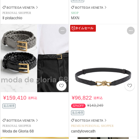
BOTTEGA VENETA
BOTTEGA VENETA
PERSONAL SHOPPER
SHOP
Il pistacchio
MXN
タイムセール
¥159,410
¥96,822
送料込
送料込
¥143,249
返品補償
32%OFF
返品補償
BOTTEGA VENETA
BOTTEGA VENETA
PERSONAL SHOPPER
PREMIUM PERSONAL SHOPPER
Moda de Gloria 68
candylovecath