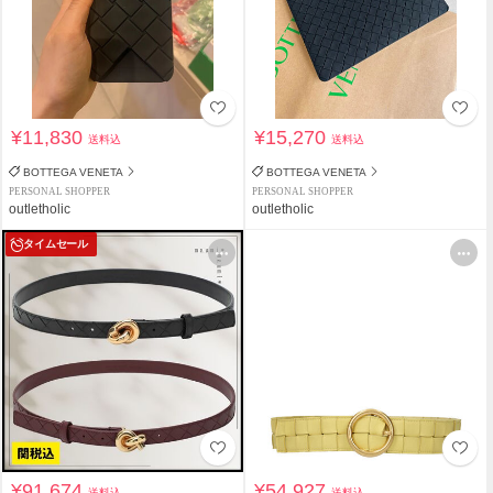
¥11,830
¥15,270
送料込
送料込
BOTTEGA VENETA
BOTTEGA VENETA
PERSONAL SHOPPER
PERSONAL SHOPPER
outletholic
outletholic
タイムセール
¥91,674
¥54,927
送料込
送料込