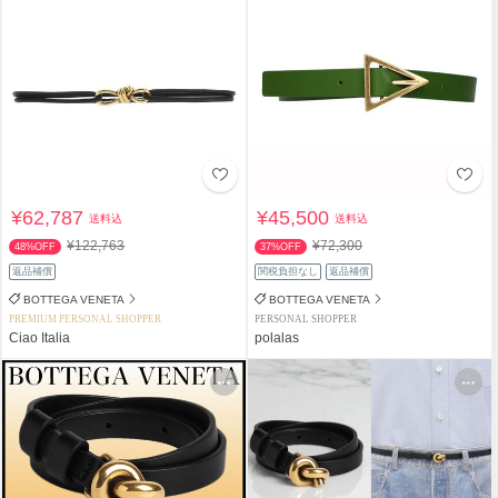
¥62,787
¥45,500
送料込
送料込
¥122,763
¥72,300
48%OFF
37%OFF
返品補償
関税負担なし
返品補償
BOTTEGA VENETA
BOTTEGA VENETA
PREMIUM PERSONAL SHOPPER
PERSONAL SHOPPER
Ciao Italia
polalas