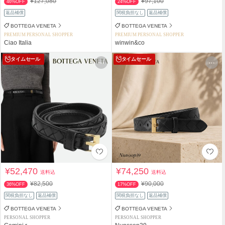
¥127,080
¥97,100
46%OFF
24%OFF
返品補償
関税負担なし
返品補償
BOTTEGA VENETA
BOTTEGA VENETA
PREMIUM PERSONAL SHOPPER
PREMIUM PERSONAL SHOPPER
Ciao Italia
winwin&co
タイムセール
タイムセール
¥52,470
¥74,250
送料込
送料込
¥82,500
¥90,000
36%OFF
17%OFF
関税負担なし
返品補償
関税負担なし
返品補償
BOTTEGA VENETA
BOTTEGA VENETA
PERSONAL SHOPPER
PERSONAL SHOPPER