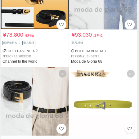
¥78,800
¥93,030
送料込
送料込
関税負担なし
返品補償
返品補償
BOTTEGA VENETA
BOTTEGA VENETA
PERSONAL SHOPPER
PERSONAL SHOPPER
Channel to the world
Moda de Gloria 68