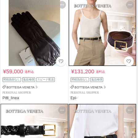
¥59,000
¥131,200
送料込
送料込
関税負担なし
返品補償
スピード配送
関税負担なし
返品補償
BOTTEGA VENETA
BOTTEGA VENETA
PERSONAL SHOPPER
PERSONAL SHOPPER
Pitti_linea
Epi-