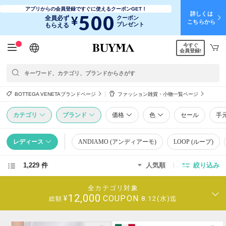
アプリからの会員登録ですぐに使えるクーポンGET！
詳しくは
500
¥
全員必ず
クーポン
こちらから
プレゼント
もらえる
今すぐ
日本語
English
简体中文
繁體中文
会員登録!
BOTTEGA VENETAブランドページ
ファッション雑貨・小物一覧ページ
カテゴリ
ブランド
価格
色
セール
手
レディース
ANDIAMO (アンディアーモ)
LOOP (ループ)
1,229 件
人気順
絞り込み
全カテゴリ対象
12,000
COUPON
¥
8.12(水)迄
総額