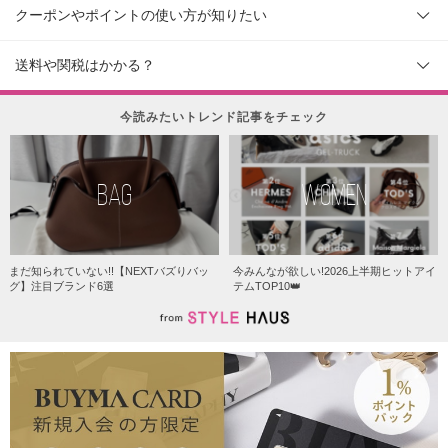
クーポンやポイントの使い方が知りたい
送料や関税はかかる？
今読みたいトレンド記事をチェック
BAG
WOMEN
まだ知られていない!!【NEXTバズりバッ
今みんなが欲しい!2026上半期ヒットアイ
グ】注目ブランド6選
テムTOP10👑