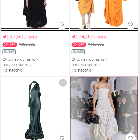
¥157,500
¥194,900
送料込
送料込
¥350,831
¥442,971
55%OFF
56%OFF
返品補償
返品補償
BOTTEGA VENETA
BOTTEGA VENETA
PERSONAL SHOPPER
PERSONAL SHOPPER
Il pistacchio
Il pistacchio