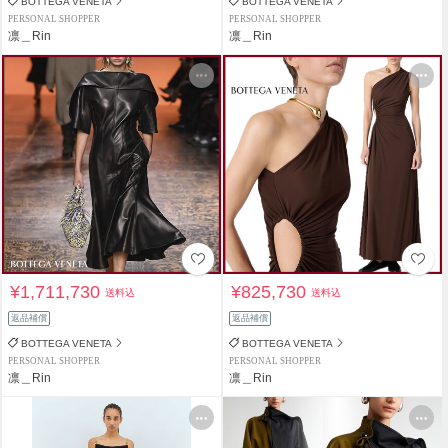
BOTTEGA VENETA
BOTTEGA VENETA
PERSONAL SHOPPER
PERSONAL SHOPPER
凛＿Rin
凛＿Rin
¥1,711,730
¥825,730
送料込
送料込
返品補償
返品補償
BOTTEGA VENETA
BOTTEGA VENETA
PERSONAL SHOPPER
PERSONAL SHOPPER
凛＿Rin
凛＿Rin