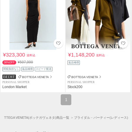
¥323,300
¥1,148,200
送料込
送料込
¥507,000
36%OFF
返品補償
関税負担なし
返品補償
スピード配送
BOTTEGA VENETA
BOTTEGA VENETA
PERSONAL SHOPPER
PERSONAL SHOPPER
London Market
Stock200
1
BOTTEGA VENETA(ボッテガヴェネタ)商品一覧
ブライダル・パーティー(レディース)