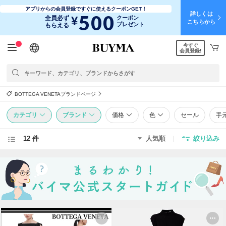
アプリからの会員登録ですぐに使えるクーポンGET！
詳しくは
500
¥
全員必ず
クーポン
こちらから
プレゼント
もらえる
今すぐ
日本語
English
简体中文
繁體中文
会員登録!
BOTTEGA VENETAブランドページ
カテゴリ
ブランド
価格
色
セール
手
12 件
人気順
絞り込み