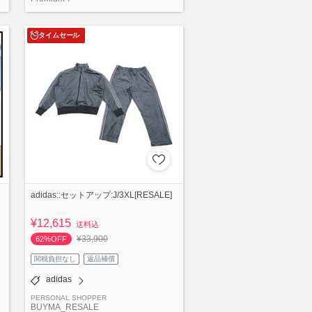
タイムセール
ツ
adidas::セットアップ:J/3XL[RESALE]
¥12,615
送料込
¥33,900
62%OFF
関税負担なし
返品補償
adidas
PERSONAL SHOPPER
BUYMA_RESALE