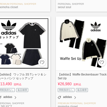
REMIUM PERSONAL SHOPPER
PERSONAL SHOPPER
omoha closet
seoul soul
【adidas】 ワッフル 3S Tシャツ & シ
【adidas】Waffle Beckenbauer Track
ョートパンツ セットアップ
Set Up
¥13,490
¥26,980
送料込
送料込
関税負担なし
返品補償
関税負担なし
返品補償
adidas
adidas
ERSONAL SHOPPER
PREMIUM PERSONAL SHOPPER
 SELECT
momoha closet