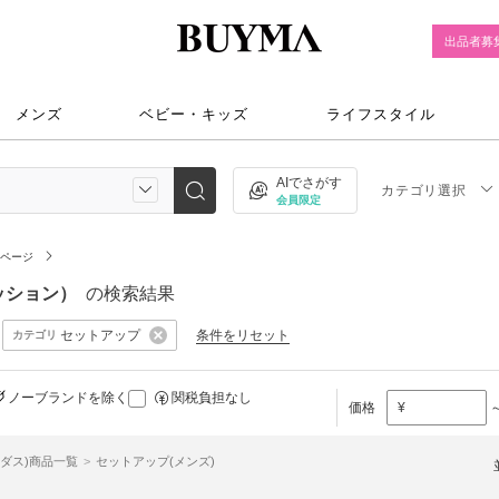
出品者募
メンズ
ベビー・キッズ
ライフスタイル
AIでさがす
カテゴリ選択
会員限定
覧ページ
ァッション）
の検索結果
セットアップ
条件をリセット
カテゴリ
ノーブランドを除く
関税負担なし
価格
¥
ディダス)商品一覧
セットアップ(メンズ)