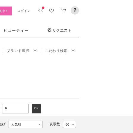
ログイン
集中！
ビューティー
リクエスト
ブランド選択
こだわり検索
～
OK
¥
並び
表示数