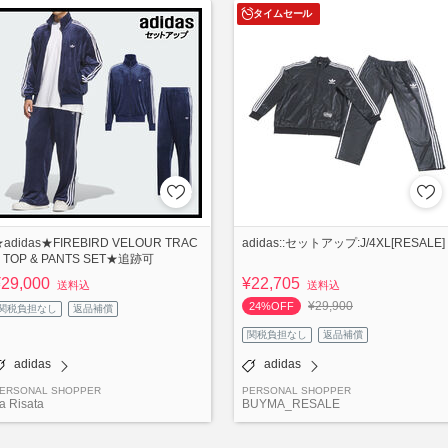
タイムセール
adidas★FIREBIRD VELOUR TRAC
adidas::セットアップ:J/4XL[RESALE]
 TOP & PANTS SET★追跡可
¥29,000
¥22,705
送料込
送料込
¥29,900
24%OFF
関税負担なし
返品補償
関税負担なし
返品補償
adidas
adidas
ERSONAL SHOPPER
PERSONAL SHOPPER
a Risata
BUYMA_RESALE