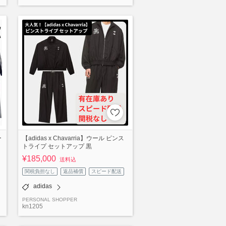
ー
【adidas x Chavarria】ウール ピンス
トライプ セットアップ 黒
¥185,000
送料込
関税負担なし
返品補償
スピード配送
adidas
PERSONAL SHOPPER
kn1205