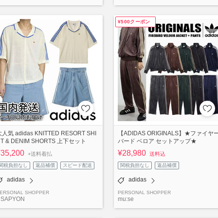
¥500クーポン
人気 adidas KNITTED RESORT SHI
【ADIDAS ORIGINALS】★ファイヤ
RT & DENIM SHORTS 上下セット
バード ベロア セットアップ★
¥35,200
¥28,980
+送料着払
送料込
関税負担なし
返品補償
スピード配送
関税負担なし
返品補償
adidas
adidas
ERSONAL SHOPPER
PERSONAL SHOPPER
USAPYON
mu:se