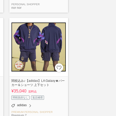
PERSONAL SHOPPER
nor nor
関税込み♪【adidas】LA Galaxy★パー
カー＆ショーツ 上下セット
¥35,040
送料込
関税負担なし
返品補償
adidas
PREMIUM PERSONAL SHOPPER
Premium 7