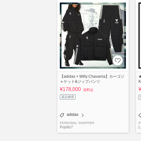
【adidas × Willy Chavarria】カーゴジ
★
ャケット&ジップパンツ
K
¥178,000
送料込
返品補償
adidas
PERSONAL SHOPPER
P
Popito7
L