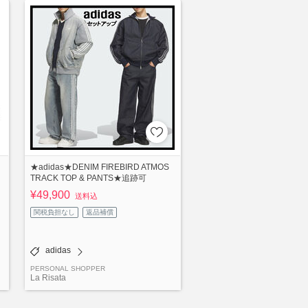
★adidas★DENIM FIREBIRD ATMOS
TRACK TOP & PANTS★追跡可
¥49,900
送料込
関税負担なし
返品補償
adidas
PERSONAL SHOPPER
La Risata