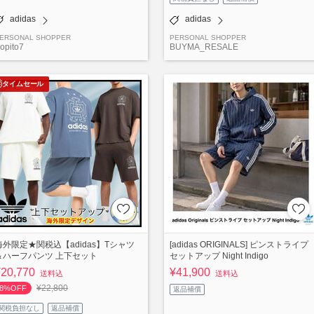
adidas
adidas
ERSONAL SHOPPER
PERSONAL SHOPPER
opito7
BUYMA_RESALE
タイムセール
海外限定★関税込【adidas】Tシャツ
[adidas ORIGINALS] ピンストライプ
＆ハーフパンツ 上下セット
セットアップ Night Indigo
¥20,770
¥41,900
送料込
送料込
¥22,800
8%OFF
返品補償
関税負担なし
返品補償