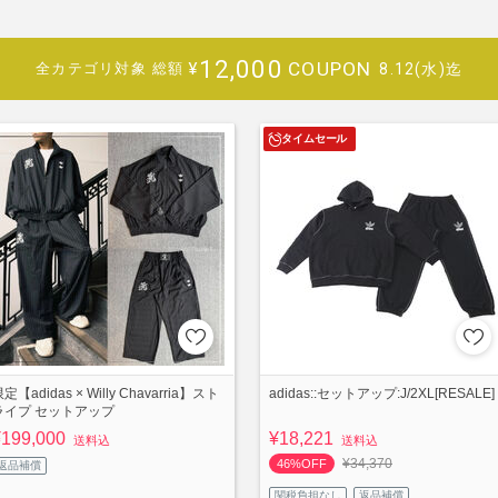
12,000
COUPON
¥
8.12(水)迄
全カテゴリ対象
総額
タイムセール
定【adidas × Willy Chavarria】スト
adidas::セットアップ:J/2XL[RESALE]
ライプ セットアップ
¥199,000
¥18,221
送料込
送料込
¥34,370
46%OFF
返品補償
関税負担なし
返品補償