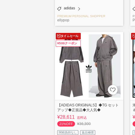
adidas
PREMIUM PERSONAL SHOPPER
P
ellypop
P
タイムセール
¥500クーポン
【ADIDAS ORIGINALS】◆TG セット
アップ◆正規品◆大人気◆
¥28,611
送料込
¥36,300
21%OFF
関税負担なし
返品補償