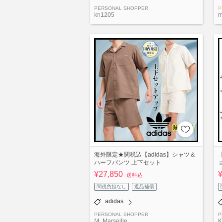
PERSONAL SHOPPER
P
kn1205
m
海外限定★関税込【adidas】シャツ＆
ハーフパンツ 上下セット
¥27,850
送料込
関税負担なし
返品補償
adidas
PERSONAL SHOPPER
P
M_Marseille
K