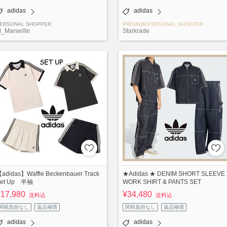
adidas
adidas
ERSONAL SHOPPER
PREMIUM PERSONAL SHOPPER
_Marseille
Starkrade
adidas】Waffle Beckenbauer Track
★Adidas ★ DENIM SHORT SLEEVE
Set Up 半袖
WORK SHIRT & PANTS SET
¥17,980
¥34,480
送料込
送料込
関税負担なし
返品補償
関税負担なし
返品補償
adidas
adidas