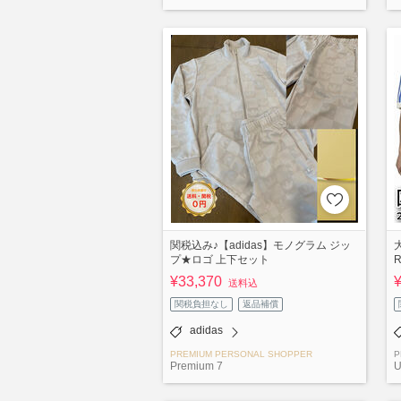
関税込み♪【adidas】モノグラム ジッ
大
プ★ロゴ 上下セット
¥33,370
送料込
関税負担なし
返品補償
adidas
PREMIUM PERSONAL SHOPPER
P
Premium 7