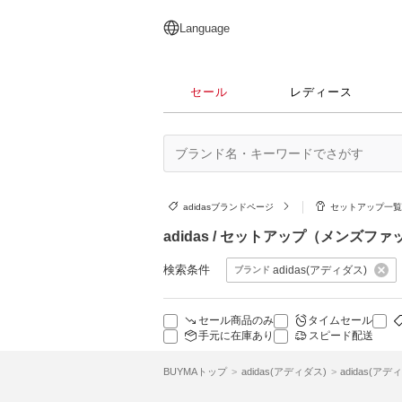
English
日本語
简体中文
繁體中文
Language
セール
レディース
adidasブランドページ
セットアップ一
adidas / セットアップ（メンズフ
検索条件
adidas(アディダス)
ブランド
セール商品のみ
タイムセール
手元に在庫あり
スピード配送
BUYMAトップ
adidas(アディダス)
adidas(ア