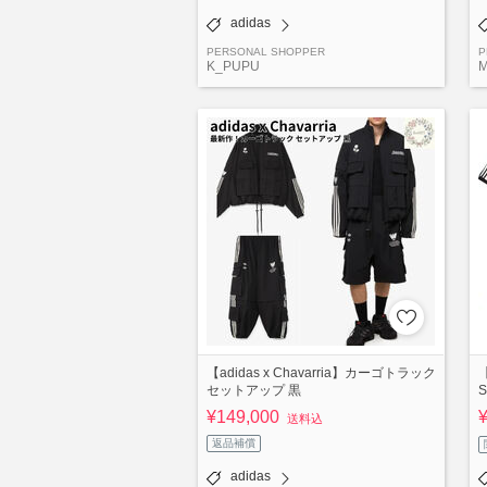
adidas
PERSONAL SHOPPER
P
K_PUPU
M
【adidas x Chavarria】カーゴトラック
【
セットアップ 黒
¥149,000
送料込
返品補償
adidas