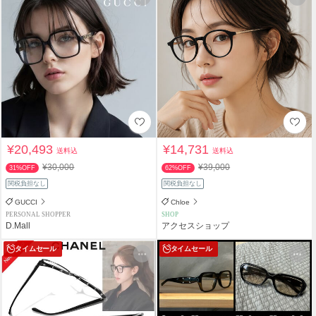
¥20,493
¥14,731
送料込
送料込
¥30,000
¥39,000
31%OFF
62%OFF
関税負担なし
関税負担なし
GUCCI
Chloe
PERSONAL SHOPPER
SHOP
D.Mall
アクセスショップ
タイムセール
タイムセール