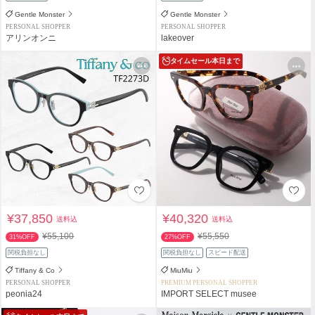
Gentle Monster
Gentle Monster
PERSONAL SHOPPER
PERSONAL SHOPPER
アリンオンニ
lakeover
タイムセール
本日まで
¥37,850
¥40,320
送料込
送料込
¥55,100
¥55,550
31%OFF
27%OFF
関税負担なし
関税負担なし
スピード配送
Tiffany & Co
MiuMiu
PERSONAL SHOPPER
PREMIUM PERSONAL SHOPPER
peonia24
IMPORT SELECT musee