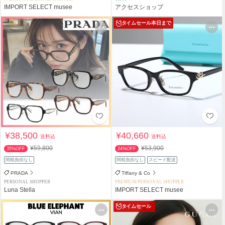
IMPORT SELECT musee
アクセスショップ
タイムセール
本日まで
¥38,500
¥40,660
送料込
送料込
¥59,800
¥53,900
35%OFF
24%OFF
関税負担なし
関税負担なし
スピード配送
PRADA
Tiffany & Co
PERSONAL SHOPPER
PREMIUM PERSONAL SHOPPER
Luna Stella
IMPORT SELECT musee
タイムセール