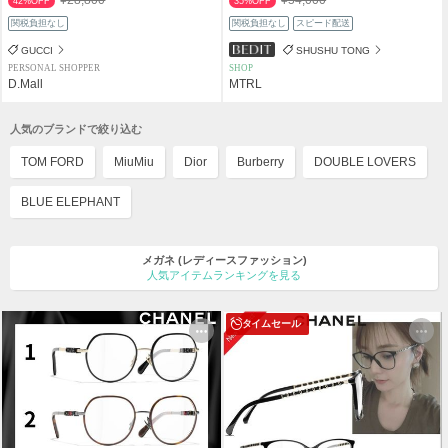
42%OFF
35%OFF
関税負担なし
関税負担なし
スピード配送
GUCCI
SHUSHU TONG
PERSONAL SHOPPER
SHOP
D.Mall
MTRL
人気のブランドで絞り込む
TOM FORD
MiuMiu
Dior
Burberry
DOUBLE LOVERS
BLUE ELEPHANT
メガネ
(レディースファッション)
人気アイテムランキングを見る
タイムセール