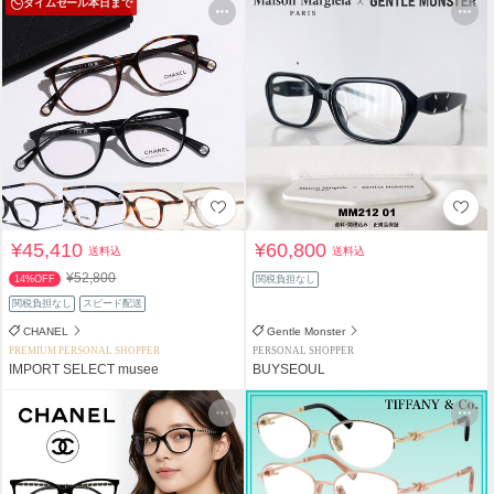
タイムセール
本日まで
¥45,410
¥60,800
送料込
送料込
¥52,800
14%OFF
関税負担なし
関税負担なし
スピード配送
CHANEL
Gentle Monster
PREMIUM PERSONAL SHOPPER
PERSONAL SHOPPER
IMPORT SELECT musee
BUYSEOUL