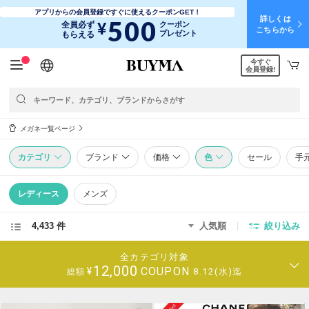
アプリからの会員登録ですぐに使えるクーポンGET！
詳しくは
500
¥
全員必ず
クーポン
こちらから
プレゼント
もらえる
今すぐ
日本語
English
简体中文
繁體中文
会員登録!
メガネ一覧ページ
カテゴリ
ブランド
価格
色
セール
手
レディース
メンズ
4,433 件
人気順
絞り込み
全カテゴリ対象
12,000
COUPON
¥
8.12(水)迄
総額