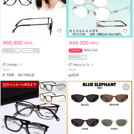
¥56,800
¥44,300
送料込
送料込
¥50,710
関税負担なし
スピード配送
12%OFF
関税負担なし
CHANEL
Tiffany & Co
SHOP
SHOP
R-TIME BUYMA店
go826
タイムセール
本日まで