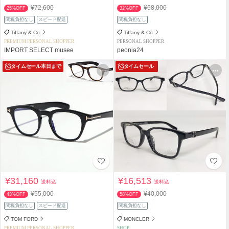
¥72,600
¥68,000
25%OFF
32%OFF
関税負担なし
スピード配送
関税負担なし
Tiffany & Co
Tiffany & Co
PREMIUM PERSONAL SHOPPER
PERSONAL SHOPPER
IMPORT SELECT musee
peonia24
タイムセール
本日まで
タイムセール
¥31,160
¥16,513
送料込
送料込
¥55,000
¥40,000
43%OFF
58%OFF
関税負担なし
スピード配送
関税負担なし
TOM FORD
MONCLER
PREMIUM PERSONAL SHOPPER
SHOP