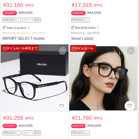
¥31,160
¥17,315
送料込
送料込
¥55,000
¥44,000
43%OFF
60%OFF
関税負担なし
スピード配送
関税負担なし
Saint Laurent
BALENCIAGA
PREMIUM PERSONAL SHOPPER
PERSONAL SHOPPER
IMPORT SELECT musee
Seoul Luxury
タイムセール
本日まで
タイムセール
¥31,255
¥21,760
送料込
送料込
¥42,900
¥39,000
27%OFF
44%OFF
関税負担なし
スピード配送
関税負担なし