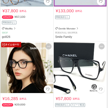
¥37,800
¥133,000
送料込
送料込
¥67,100
43%OFF
関税負担なし
関税負担なし
MiuMiu
Gentle Monster
SHOP
PERSONAL SHOPPER
go826
Smile Family
タイムセール
¥16,285
¥57,800
送料込
送料込
¥29,000
43%OFF
関税負担なし
スピード配送