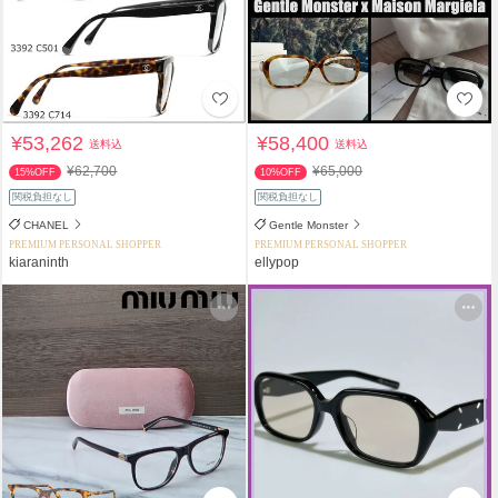
¥53,262
¥58,400
送料込
送料込
¥62,700
¥65,000
15%OFF
10%OFF
関税負担なし
関税負担なし
CHANEL
Gentle Monster
PREMIUM PERSONAL SHOPPER
PREMIUM PERSONAL SHOPPER
kiaraninth
ellypop