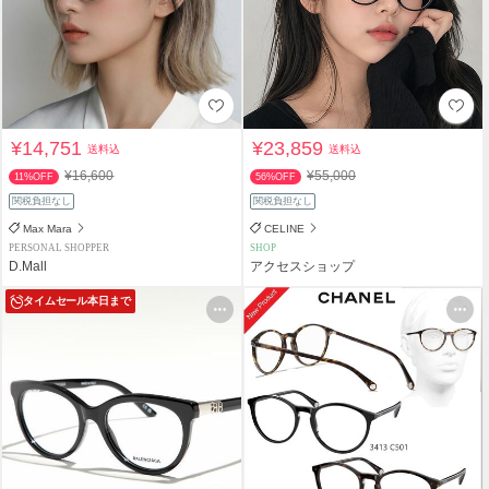
¥14,751
¥23,859
送料込
送料込
¥16,600
¥55,000
11%OFF
56%OFF
関税負担なし
関税負担なし
Max Mara
CELINE
PERSONAL SHOPPER
SHOP
D.Mall
アクセスショップ
タイムセール
本日まで