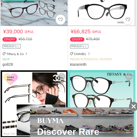
¥39,000
¥66,825
送料込
送料込
¥50,710
¥79,400
23%OFF
15%OFF
関税負担なし
関税負担なし
Tiffany & Co
CHANEL
SHOP
PREMIUM PERSONAL SHOPPER
go826
kiaraninth