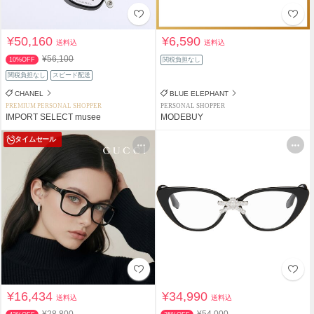
¥50,160
¥6,590
送料込
送料込
¥56,100
10%OFF
関税負担なし
関税負担なし
スピード配送
CHANEL
BLUE ELEPHANT
PREMIUM PERSONAL SHOPPER
PERSONAL SHOPPER
IMPORT SELECT musee
MODEBUY
タイムセール
¥16,434
¥34,990
送料込
送料込
¥28,800
¥54,000