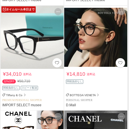
タイムセール
本日まで
¥34,010
¥14,810
送料込
送料込
¥50,710
32%OFF
関税負担なし
関税負担なし
スピード配送
Tiffany & Co
BOTTEGA VENETA
PREMIUM PERSONAL SHOPPER
PERSONAL SHOPPER
IMPORT SELECT musee
D.Mall