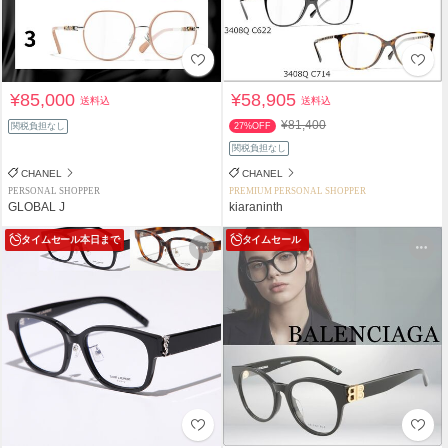
¥85,000
¥58,905
送料込
送料込
¥81,400
関税負担なし
27%OFF
関税負担なし
CHANEL
CHANEL
PERSONAL SHOPPER
PREMIUM PERSONAL SHOPPER
GLOBAL J
kiaraninth
タイムセール
本日まで
タイムセール