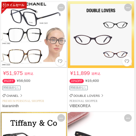
タイムセール
¥51,975
¥11,899
送料込
送料込
¥56,500
¥15,400
8%OFF
22%OFF
関税負担なし
関税負担なし
CHANEL
DOUBLE LOVERS
PREMIUM PERSONAL SHOPPER
PERSONAL SHOPPER
kiaraninth
VIBEKOREA