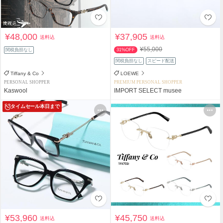
¥48,000
¥37,905
送料込
送料込
¥55,000
関税負担なし
31%OFF
関税負担なし
スピード配送
Tiffany & Co
LOEWE
PERSONAL SHOPPER
PREMIUM PERSONAL SHOPPER
Kaswool
IMPORT SELECT musee
タイムセール
本日まで
¥53,960
¥45,750
送料込
送料込