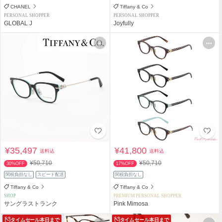
CHANEL
Tiffany & Co
PERSONAL SHOPPER
PERSONAL SHOPPER
GLOBAL J
Joyfully
¥35,497
¥41,800
送料込
送料込
¥50,710
¥50,710
30%OFF
17%OFF
関税負担なし
スピード配送
関税負担なし
Tiffany & Co
Tiffany & Co
SHOP
PREMIUM PERSONAL SHOPPER
サングラストランク
Pink Mimosa
タイムセール
本日まで
タイムセール
本日まで