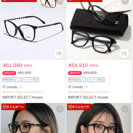
¥61,560
¥54,910
送料込
送料込
¥81,400
¥86,800
24%OFF
36%OFF
関税負担なし
スピード配送
関税負担なし
スピード配送
CHANEL
CHANEL
PREMIUM PERSONAL SHOPPER
PREMIUM PERSONAL SHOPPER
IMPORT SELECT musee
IMPORT SELECT musee
タイムセール
タイムセール