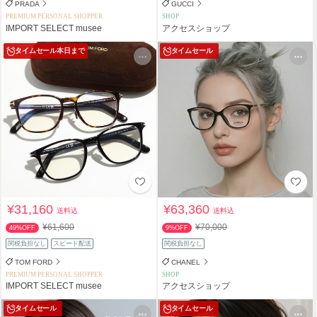
PRADA
GUCCI
PREMIUM PERSONAL SHOPPER
SHOP
IMPORT SELECT musee
アクセスショップ
タイムセール
本日まで
タイムセール
¥31,160
¥63,360
送料込
送料込
¥61,600
¥70,000
49%OFF
9%OFF
関税負担なし
スピード配送
関税負担なし
TOM FORD
CHANEL
PREMIUM PERSONAL SHOPPER
SHOP
IMPORT SELECT musee
アクセスショップ
タイムセール
タイムセール