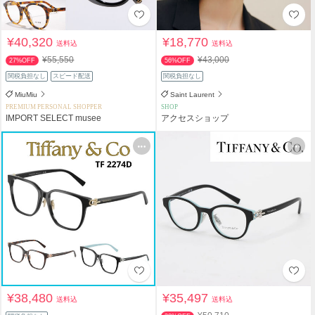
¥40,320
¥18,770
送料込
送料込
¥55,550
¥43,000
27%OFF
56%OFF
関税負担なし
スピード配送
関税負担なし
MiuMiu
Saint Laurent
PREMIUM PERSONAL SHOPPER
SHOP
IMPORT SELECT musee
アクセスショップ
¥38,480
¥35,497
送料込
送料込