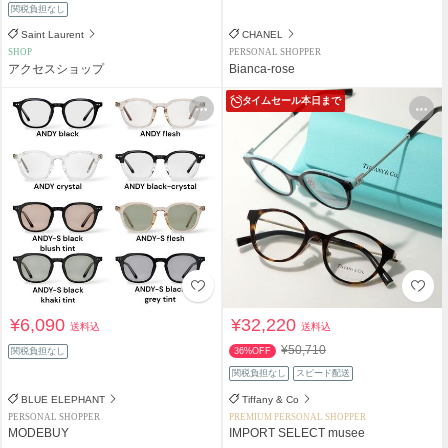
関税負担なし
Saint Laurent
CHANEL
SHOP
PERSONAL SHOPPER
アクセスショップ
Bianca-rose
タイムセール
本日まで
¥6,090
¥32,220
送料込
送料込
¥50,710
関税負担なし
36%OFF
関税負担なし
スピード配送
BLUE ELEPHANT
Tiffany & Co
PERSONAL SHOPPER
PREMIUM PERSONAL SHOPPER
MODEBUY
IMPORT SELECT musee