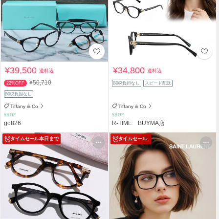
¥39,500
¥34,800
送料込
送料込
¥50,710
22%OFF
関税負担なし
スピード配送
関税負担なし
Tiffany & Co
Tiffany & Co
SHOP
SHOP
go826
R-TIME BUYMA店
タイムセール
本日まで
タイムセール