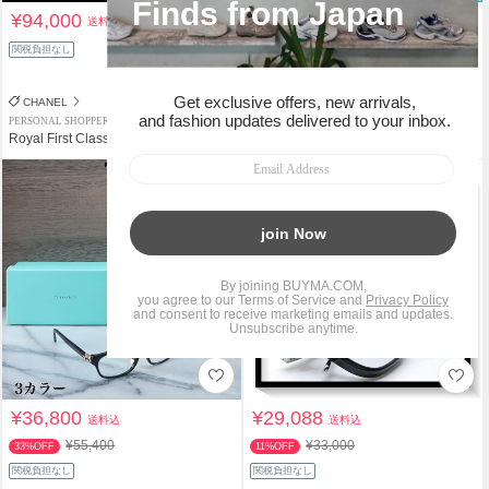
¥94,000
¥34,800
送料込
送料込
¥50,710
関税負担なし
31%OFF
関税負担なし
CHANEL
Tiffany & Co
PERSONAL SHOPPER
SHOP
Royal First Class
go826
タイムセール
¥36,800
¥29,088
送料込
送料込
¥55,400
¥33,000
33%OFF
11%OFF
関税負担なし
関税負担なし