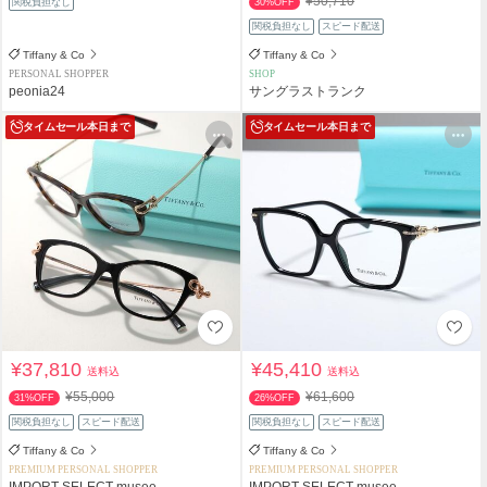
¥50,710
関税負担なし
30%OFF
関税負担なし
スピード配送
Tiffany & Co
Tiffany & Co
PERSONAL SHOPPER
SHOP
peonia24
サングラストランク
タイムセール
本日まで
タイムセール
本日まで
¥37,810
¥45,410
送料込
送料込
¥55,000
¥61,600
31%OFF
26%OFF
関税負担なし
スピード配送
関税負担なし
スピード配送
Tiffany & Co
Tiffany & Co
PREMIUM PERSONAL SHOPPER
PREMIUM PERSONAL SHOPPER
IMPORT SELECT musee
IMPORT SELECT musee