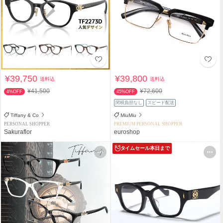
¥39,750
¥39,800
送料込
送料込
¥41,500
¥72,600
4%OFF
45%OFF
関税負担なし
スピード配送
Tiffany & Co
MiuMiu
PERSONAL SHOPPER
PREMIUM PERSONAL SHOPPER
Sakuraflor
euroshop
タイムセール
本日まで