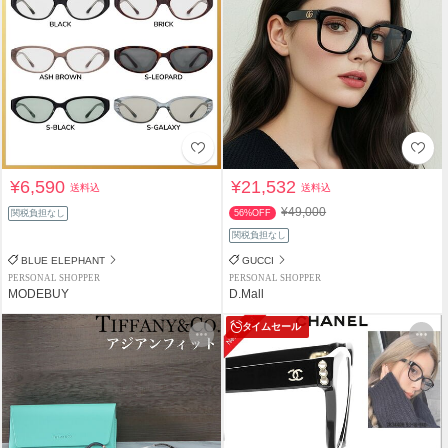
¥6,590
¥21,532
送料込
送料込
¥49,000
関税負担なし
56%OFF
関税負担なし
BLUE ELEPHANT
GUCCI
PERSONAL SHOPPER
PERSONAL SHOPPER
MODEBUY
D.Mall
タイムセール