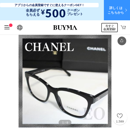
アプリからの会員登録ですぐに使えるクーポンGET！
詳しくは
500
¥
全員必ず
クーポン
こちらから
プレゼント
もらえる
今すぐ
日本語
English
简体中文
繁體中文
会員登録!
1,589
1
8
/