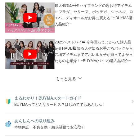
【あんしんプラスにご加入のオススメ】
https://www.buyma.com/contents/safety/anshin.html
最大49%OFF⁉ ハイブランドの超お得アイテム
✨ プラダ、セリーヌ、ボッテガ、シャネル、ロ
■ご注文の前に必ず『お取引について』をご一読下さい
エベ、ディオールがお得に買える!! ~BUYMA購
入品紹介~
2025ベストバイ👑 今年買ってよかった購入品
紹介HAUL🛍 知る人ぞ知るお手ごろバッグから
穴場アイテムまでアパレル女子が買ってよかっ
たものを紹介！~BUYMA(バイマ)購入品紹介~
もっと見る
まるわかり！BUYMAスタートガイド
BUYMAってどんなサービス？はじめてでもあんしん！
あんしんへの取り組み
本物保証・不良交換・紛失補償で安心取引