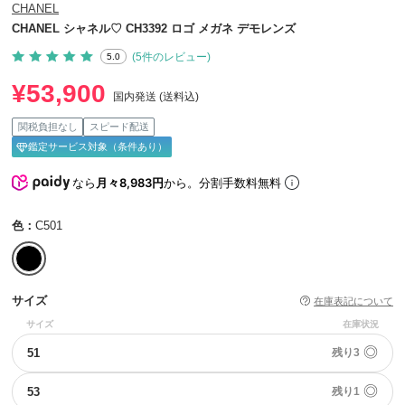
CHANEL
CHANEL シャネル♡ CH3392 ロゴ メガネ デモレンズ
(5件のレビュー)
5.0
¥53,900
国内発送 (送料込)
関税負担なし
スピード配送
鑑定サービス対象（条件あり）
なら
月々8,983円
から。分割手数料無料
色：
C501
サイズ
在庫表記について
サイズ
在庫状況
◎
51
残り3
◎
53
残り1