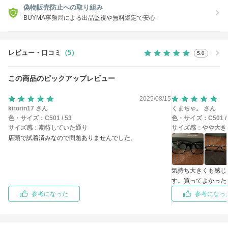
偽物販売防止への取り組み
BUYMA事務局による出品監視や無料鑑定で安心
レビュー・口コミ
（5）
5.0
この商品のピックアップレビュー
2025/08/15
kirorin17 さん
くまちゃ。 さん
色・サイズ：
C501 / 53
色・サイズ：
C501 /
サイズ感：
期待していた通り
サイズ感：
やや大き
店頭で試着済みなので問題ありませんでした。
気持ち大きくも感じ
す。買ってよかった
参考になった
参考になっ