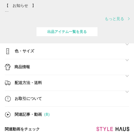
【 お知らせ 】
以下の期間は、
もっと見る
発送業務(x)はお休みになりますので
ご確認をよろしくお願いいたします。
出品アイテム一覧を見る
2026/2/28～3/2の期間 x→◯3/3～順次対応
-------------------------------
色・サイズ
気になる商品がありましたら欲しいもの登録、
ファン登録をお願いします。
商品情報
気になる商品をほしいもの登録しておくと、あとで「ほしいものリス
ト」からまとめてチェックできます◎
配送方法・送料
またファンになって頂けていますと【クーポン発行】のお知らせなどお
得な情報が届くようになります。
お取引について
購入期限が迫っている時や、再出品された際にもお知らせを受け取るこ
とができます。
関連記事・動画
（8）
好みの商品を買い逃したり、
見つけられなくなる事がないよう、
欲しいもの登録はオススメです！
関連動画をチェック
----------------------------