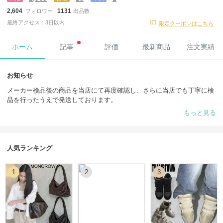
2,604
1131
フォロワー
出品数
最終アクセス：3日以内
限定クーポンはこちら
ホーム
記事
評価
最新商品
注文実績
お知らせ
メーカー検品後の商品を当店にて再度確認し、さらに当店でも丁寧に検
品を行ったうえで発送しております。
もっと見る
また、すべての商品を箱にて丁寧に梱包し、安全にお届けできるよう十
分配慮しております。
一部商品につきましては、先行予約販売となる場合がございます。
人気ランキング
人気商品は韓国内でも入手困難となる場合があるため、先行予約として
ご案内させていただく場合がございます。
1
2
3
その際、発送までにお時間を頂戴する場合があり、状況により発送期限
延長申請をお願いさせていただく場合がございます。
在庫状況は日々変動しておりますため、ご注文前にお問い合わせいただ
けますと、よりスムーズにご案内可能でございます。