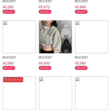
MUCENT
MUCENT
MUCENT
¥6,290
¥5,670
¥5,898
20%OFF
23%OFF
19%OFF
MUCENT
MUCENT
MUCENT
¥6,690
¥6,409
¥5,980
28%OFF
21%OFF
24%OFF
タイムセール