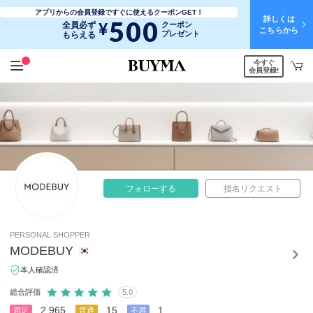
アプリからの会員登録ですぐに使えるクーポンGET！
詳しくは
500
¥
全員必ず
クーポン
こちらから
プレゼント
もらえる
今すぐ
会員登録!
フォローする
指名リクエスト
PERSONAL SHOPPER
MODEBUY
本人確認済
総合評価
5.0
2,965
15
1
満足
普通
不満