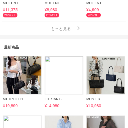
MUCENT
MUCENT
MUCENT
¥11,375
¥8,980
¥4,909
20%OFF
25%OFF
20%OFF
もっと見る
最新商品
METROCITY
FHRTANG
MUNIER
¥19,890
¥14,980
¥10,980