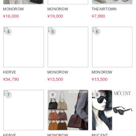
MONOROW
MONOROW
THEAIRTOWN
掲載のない商品につきましても、リクエストをいただけましたら当日中
¥16,000
¥19,000
¥7,990
に商品ページを作成し、ご案内させていただいております。
ご不明点等ございましたら、いつでもお気軽にお問い合わせくださいま
4
5
6
せ。
どうぞよろしくお願いいたします。
HERVE
MONOROW
MONOROW
¥34,790
¥13,500
¥13,500
7
8
9
HERVE
MONOROW
MUCENT