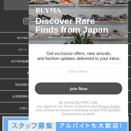
ページトップへ
BUYMAスタートガイド
安心への取り組み
ガイド・お問い合わせ
かんたん購入ガイド
BUYMA偽物販売防止の取り組み
BUYMA CARD
利用規約
プライバシー
特定商取引法に関する表記
特定商取引法に関する表記(出品者)
お客様情報の外部送信について
脆弱性報告
お知らせ(PCサイト)
会社案内