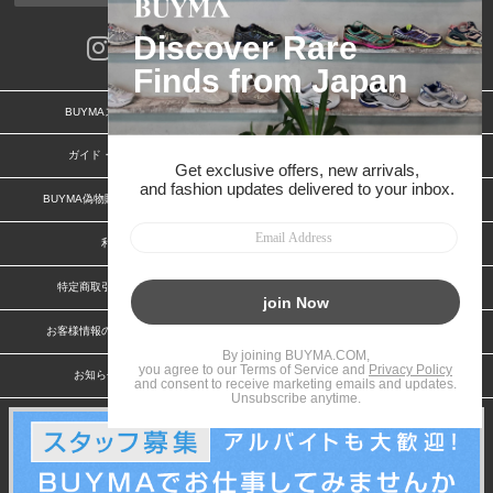
BUYMAスタートガイド
安心への取り組み
ガイド・お問い合わせ
かんたん購入ガイド
BUYMA偽物販売防止の取り組み
BUYMA CARD
利用規約
プライバシー
特定商取引法に関する表記
特定商取引法に関する表記(出品者)
お客様情報の外部送信について
脆弱性報告
お知らせ(PCサイト)
会社案内