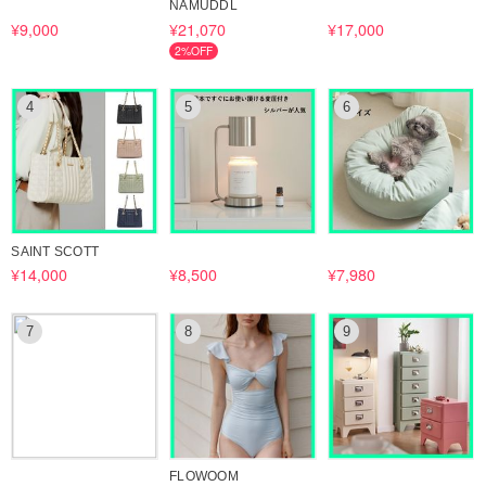
NAMUDDL
¥9,000
¥21,070
¥17,000
2%OFF
4
5
6
SAINT SCOTT
¥14,000
¥8,500
¥7,980
7
8
9
FLOWOOM