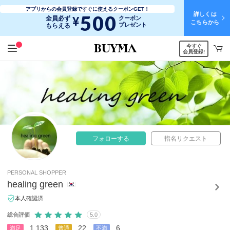
アプリからの会員登録ですぐに使えるクーポンGET！
詳しくは
500
¥
全員必ず
クーポン
こちらから
プレゼント
もらえる
今すぐ
会員登録!
フォローする
指名リクエスト
PERSONAL SHOPPER
healing green
本人確認済
総合評価
5.0
1,133
22
6
満足
普通
不満