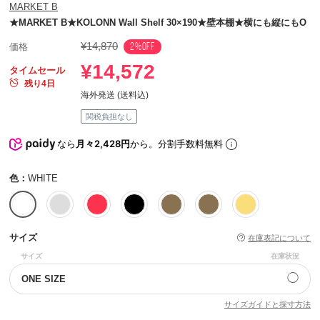
MARKET B
★MARKET B★KOLONN Wall Shelf 30×190★壁本棚★横にも縦にもO
¥14,870
2%OFF
価格
¥14,572
タイムセール
残り4日
海外発送 (送料込)
関税負担なし
なら
月々2,428円
から。分割手数料無料
色：
WHITE
サイズ
在庫表記について
サイズ
在庫状況
◯
ONE SIZE
サイズガイドと採寸方法