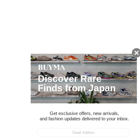
友だちに追加して
BUYMA会員だけの
お得な情報をGET!
ポイント還元サービス
ページトップへ
BUYMAスタートガイド
安心への取り組み
ガイド・お問い合わせ
かんたん購入ガイド
BUYMA偽物販売防止の取り組み
BUYMA CARD
利用規約
プライバシー
特定商取引法に関する表記
お客様情報の外部送信について