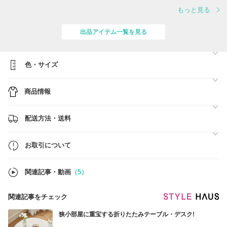
安心してご購入ください。
もっと見る
★ご購入前に在庫状況をお問い合わせいただければ、よりスムーズにご
案内できます。
★BUYMAに掲載している商品以外でも、当店でお取り扱い・お取り寄
出品アイテム一覧を見る
せが可能な場合がございます。
また、在庫表にないサイズなども再入荷することがありますので、ぜひ
お気軽にお問い合わせください。
色・サイズ
[返品について]
BUYMAには、
商品情報
「紛失補償制度」・「品質補償（初期不良補償）制度」・「返品補償制
度」
の3つの補償制度が用意されています。
配送方法・送料
万が一に備え、BUYMAの補償制度**「あんしんプラス」**への加入を
強くおすすめいたします。
「あんしんプラス」に未加入の場合は、BUYMAおよび当店でも補償対
お取引について
応ができかねる場合がございますので、あらかじめご了承ください。
関連記事・動画
（5）
関連記事をチェック
狭小部屋に重宝する折りたたみテーブル・デスク!