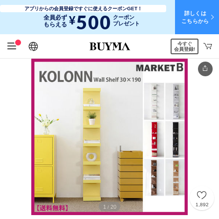
アプリからの会員登録ですぐに使えるクーポンGET！
詳しくは
500
¥
全員必ず
クーポン
こちらから
プレゼント
もらえる
今すぐ
日本語
English
简体中文
繁體中文
会員登録!
1,892
1
20
/