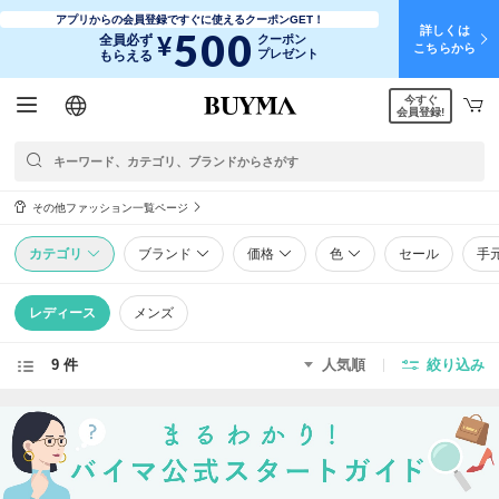
アプリからの会員登録ですぐに使えるクーポンGET！
詳しくは
500
¥
全員必ず
クーポン
こちらから
プレゼント
もらえる
今すぐ
日本語
English
简体中文
繁體中文
会員登録!
その他ファッション一覧ページ
カテゴリ
ブランド
価格
色
セール
手
レディース
メンズ
9 件
人気順
絞り込み