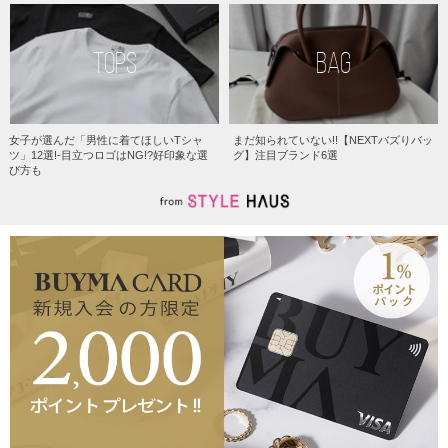
TOPS
BAG
女子が選んだ「男性に着てほしいTシャ
まだ知られていない!!【NEXTバズりバッ
ツ」12選!-目立つロゴはNG!?好印象な選
グ】注目ブランド6選
び方も