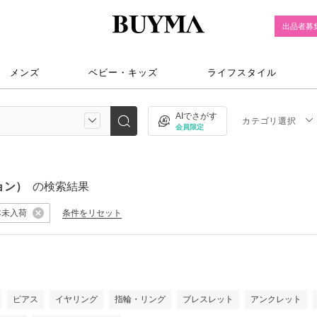
出品者募
メンズ
ベビー・キッズ
ライフスタイル
AIでさがす
カテゴリ選択
会員限定
ョン）
の検索結果
本未入荷
条件をリセット
）
ピアス
イヤリング
指輪・リング
ブレスレット
アンクレット