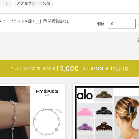
トーン
アクセサリーその他
ノーブランドを除く
関税負担なし
価格
¥
12,000
COUPON
¥
8.12(水)迄
全カテゴリ対象
総額