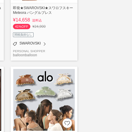
a
即発★SWAROVSKI★スワロフスキー
Meteora バングルブレス
¥14,658
送料込
¥24,900
41%OFF
関税負担なし
SWAROVSKI
PERSONAL SHOPPER
balloonballoon