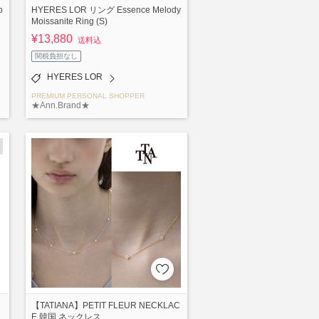
o
HYERES LOR リング Essence Melody
Moissanite Ring (S)
¥13,880
送料込
関税負担なし
HYERES LOR
PREMIUM PERSONAL SHOPPER
★Ann.Brand★
【TATIANA】PETIT FLEUR NECKLAC
E 韓国 ネックレス