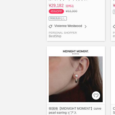
¥29,182
送料込
¥53,300
45%OFF
関税負担なし
Vivienne Westwood
PERSONAL SHOPPER
P
BestShip
m
韓国発【MIDNIGHT MOMENT】curve
C
pearl earring ピアス
S