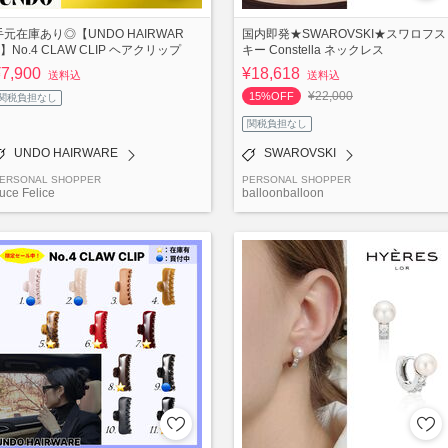
手元在庫あり◎【UNDO HAIRWAR
国内即発★SWAROVSKI★スワロフス
E】No.4 CLAW CLIP ヘアクリップ
キー Constella ネックレス
¥7,900
¥18,618
送料込
送料込
¥22,000
15%OFF
関税負担なし
関税負担なし
UNDO HAIRWARE
SWAROVSKI
ERSONAL SHOPPER
PERSONAL SHOPPER
uce Felice
balloonballoon