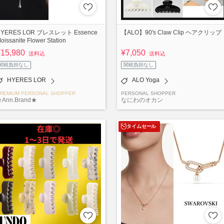
HYERES LOR ブレスレット Essence
【ALO】90's Claw Clip ヘアクリップ
oissanite Flower Station
¥15,980
¥7,050
送料込
送料込
関税負担なし
関税負担なし
HYERES LOR
ALO Yoga
REMIUM PERSONAL SHOPPER
PERSONAL SHOPPER
Ann.Brand★
なにわのオカン
タイムセール