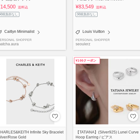
¥14,500
¥83,549
送料込
送料込
関税負担なし
関税負担なし
Caitlyn Minimalist
Louis Vuitton
ERSONAL SHOPPER
PERSONAL SHOPPER
atcha.aura
seoulerz
¥100クーポン
HARLES&KEITH Infinite Sky Bracelet
【TATIANA】(Silver925) Lunel Curve
ilver/Rose Gold
Hoop Earring / ピアス