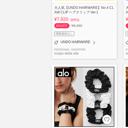
大人気【UNDO HAIRWARE】No.4 CL
AW CLIP ヘアクリップ Ver.1
A
¥7,920
送料込
¥8,480
6%OFF
関税負担なし
UNDO HAIRWARE
PERSONAL SHOPPER
P
scopo della vita
s