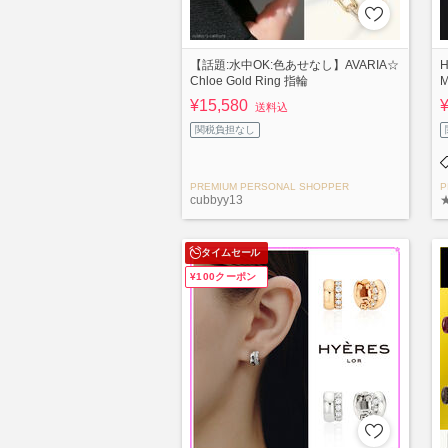
【話題:水中OK:色あせなし】AVARIA☆
Chloe Gold Ring 指輪
M
¥15,580
送料込
関税負担なし
PREMIUM PERSONAL SHOPPER
P
cubbyy13
★
タイムセール
¥100クーポン