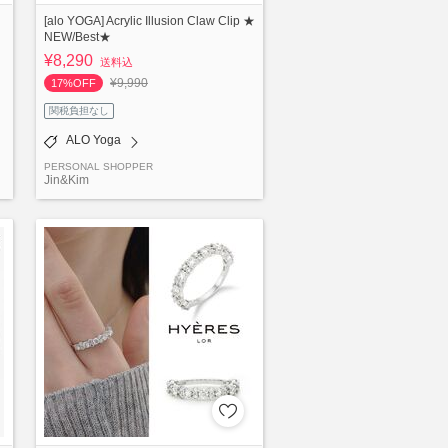
[alo YOGA] Acrylic Illusion Claw Clip ★
NEW/Best★
¥8,290
送料込
¥9,990
17%OFF
関税負担なし
ALO Yoga
PERSONAL SHOPPER
Jin&Kim