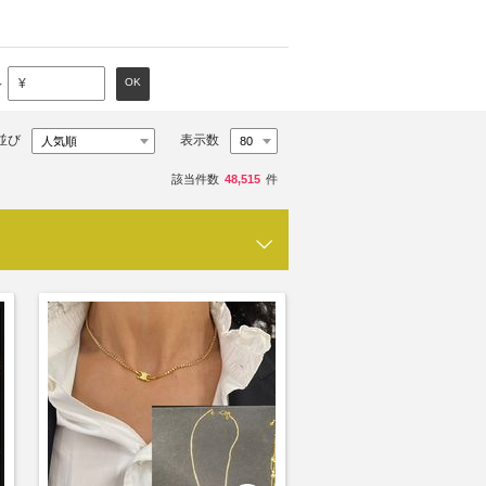
～
OK
¥
並び
表示数
該当件数
48,515
件