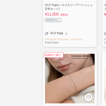
ALO Yoga☆ ロゴ入りヘアーシュシュ
[3本セット]
¥11,000
送料込
関税負担なし
ALO Yoga
PREMIUM PERSONAL SHOPPER
P
Point Grey
1
¥100クーポン