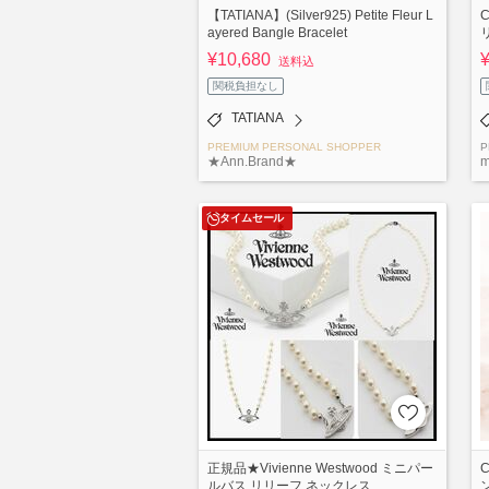
【TATIANA】(Silver925) Petite Fleur L
C
ayered Bangle Bracelet
¥10,680
送料込
関税負担なし
TATIANA
PREMIUM PERSONAL SHOPPER
P
★Ann.Brand★
m
タイムセール
正規品★Vivienne Westwood ミニパー
C
ルバス リリーフ ネックレス