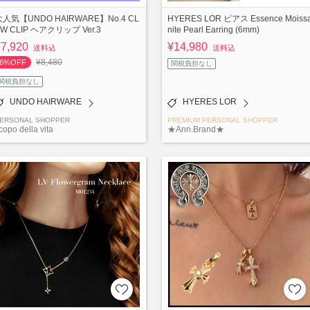
大人気【UNDO HAIRWARE】No.4 CL
HYERES LOR ピアス Essence Moiss
W CLIP ヘアクリップ Ver.3
nite Pearl Earring (6mm)
¥7,920
¥14,980
送料込
送料込
¥8,480
6%OFF
関税負担なし
関税負担なし
UNDO HAIRWARE
HYERES LOR
ERSONAL SHOPPER
PREMIUM PERSONAL SHOPPER
copo della vita
★Ann.Brand★