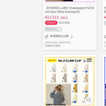
【HYERES LOR】Champagne Full M
oon Duo Shine Earrings(S)
¥12,513
送料込
¥12,900
3%OFF
関税負担なし
HYERES LOR
PERSONAL SHOPPER
P
Sakura Mall
L