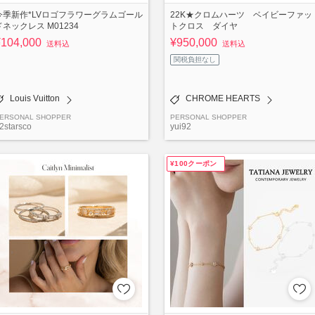
今季新作*LVロゴフラワーグラムゴール
22K★クロムハーツ ベイビーファッ
ドネックレス M01234
トクロス ダイヤ
¥104,000
¥950,000
送料込
送料込
関税負担なし
Louis Vuitton
CHROME HEARTS
ERSONAL SHOPPER
PERSONAL SHOPPER
2starsco
yui92
¥100クーポン