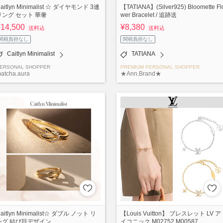
aitlyn Minimalist ☆ ダイヤモンド 3連
【TATIANA】(Silver925) Bloomette Fl
リング セット 華奢
wer Bracelet / 追跡送
¥14,500
¥8,380
送料込
送料込
関税負担なし
関税負担なし
Caitlyn Minimalist
TATIANA
ERSONAL SHOPPER
PREMIUM PERSONAL SHOPPER
atcha.aura
★Ann.Brand★
aitlyn Minimalist☆ ダブル ノット リ
【Louis Vuitton】 ブレスレット LV ア
ング 結び目デザイン
イコニック M02752 M00587