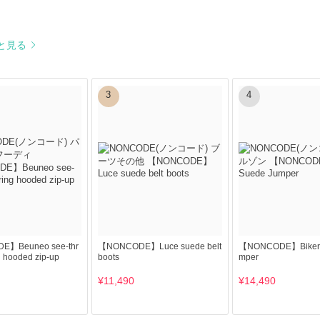
と見る
3
4
】Beuneo see-thr
【NONCODE】Luce suede belt
【NONCODE】Biker 
g hooded zip-up
boots
mper
¥11,490
¥14,490