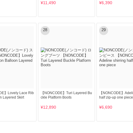
¥11,490
¥6,390
28
29
】Lovely Lace Rib
【NONCODE】Turi Layered Bu
【NONCODE】Adeline
n Layered Skirt
ckle Platform Boots
half zip-up one piece
¥12,890
¥6,690