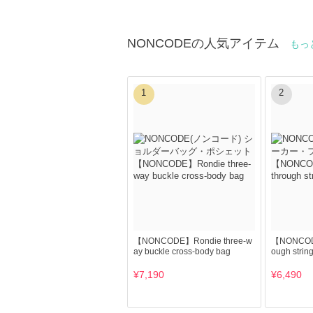
NONCODEの人気アイテム
もっ
1
2
【NONCODE】Rondie three-w
【NONCODE
ay buckle cross-body bag
ough strin
¥7,190
¥6,490