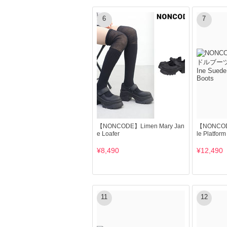
6
7
【NONCODE】Limen Mary Jan
【NONCODE
e Loafer
le Platform
¥8,490
¥12,490
11
12