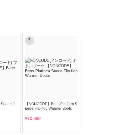
5
Suede Ju
【NONCODE】Bens Platform S
uede Flip-flop Warmer Boots
¥10,690