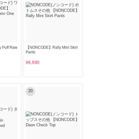
Puff Raw
【NONCODE】Rally Mini Skirt
Pants
¥6,590
20