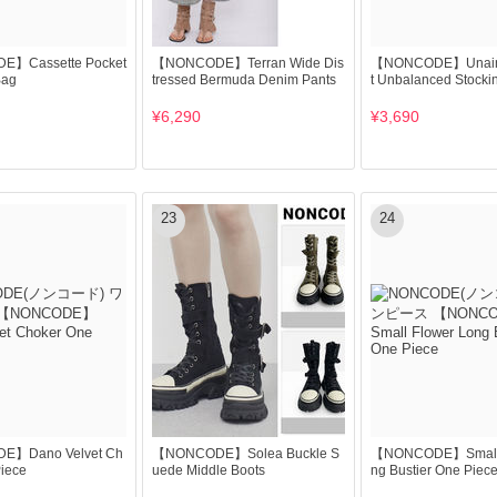
】Cassette Pocket
【NONCODE】Terran Wide Dis
【NONCODE】Unain 
Bag
tressed Bermuda Denim Pants
t Unbalanced Stocki
¥6,290
¥3,690
23
24
】Dano Velvet Ch
【NONCODE】Solea Buckle S
【NONCODE】Small 
iece
uede Middle Boots
ng Bustier One Piec