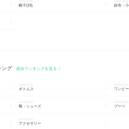
NONCODE
NONCODE
帽子(18)
財布・小物
キング
総合ランキングを見る
NONCODE
NONCODE
ボトムス
ワンピー
NONCODE
NONCODE
靴・シューズ
ブーツ
NONCODE
アクセサリー