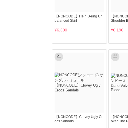
【NONCODE】Hein D-ring Un
【NONCODE
balanced Skirt
Shoulder 
¥6,390
¥6,190
21
22
【NONCODE】Clovey Ugly Cr
【NONCODE
ocs Sandals
oker One P