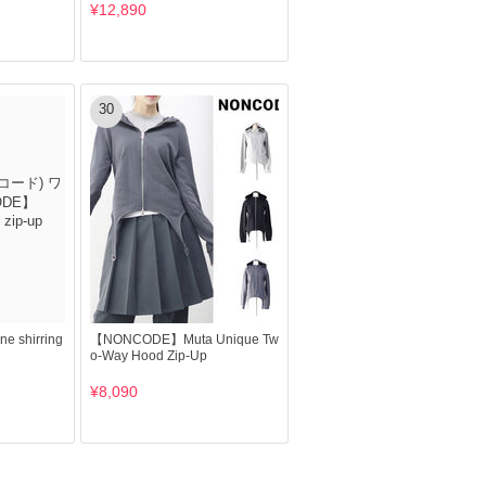
¥12,890
30
 shirring
【NONCODE】Muta Unique Tw
o-Way Hood Zip-Up
¥8,090