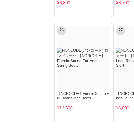
¥6,890
¥6,790
26
27
【NONCODE】Furmin Suede F
【NONCODE
ur Heart String Boots
bon Balloo
¥12,690
¥6,090