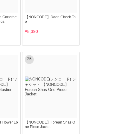
Garterbel
【NONCODE】Daon Check To
ngs
p
¥5,390
25
Flower Lo
【NONCODE】Forean Shas O
e
ne Piece Jacket