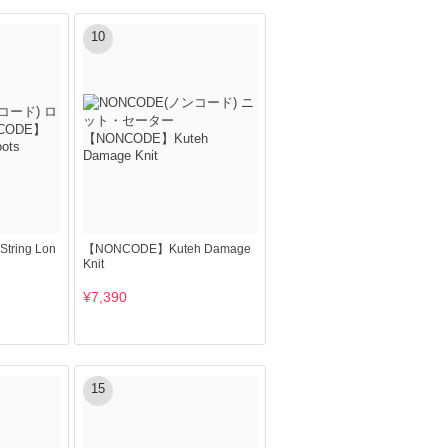
10
tring Lon
【NONCODE】Kuteh Damage
Knit
¥7,390
15