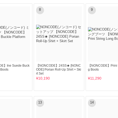
8
9
】Ine Suede Buck
【NONCODE】24SS★ [NONC
【NONCODE】Prini S
 Boots
ODE] Porian Roll-Up Shirt + Ski
g Boots
rt Set
¥10,190
¥11,290
13
14