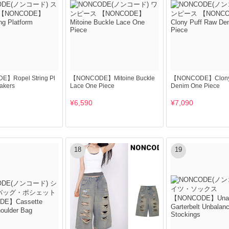
】Ropel String Pl
【NONCODE】Mitoine Buckle
【NONCODE】Clony 
akers
Lace One Piece
Denim One Piece
¥6,590
¥7,090
18
19