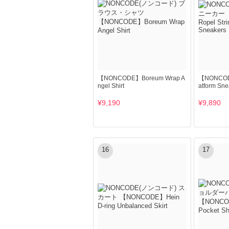
【NONCODE】Boreum Wrap A
【NONCODE
ngel Shirt
atform Sne
¥9,190
¥9,890
16
17