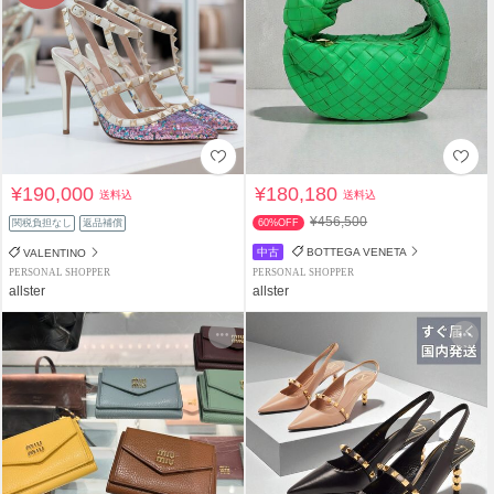
¥190,000
¥180,180
送料込
送料込
¥456,500
関税負担なし
返品補償
60%OFF
中古
BOTTEGA VENETA
VALENTINO
PERSONAL SHOPPER
PERSONAL SHOPPER
allster
allster