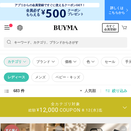
アプリからの会員登録ですぐに使えるクーポンGET！
詳しくは
500
¥
全員必ず
クーポン
こちらから
プレゼント
もらえる
今すぐ
日本語
English
简体中文
繁體中文
会員登録!
カテゴリ
ブランド
価格
色
セール
手
レディース
メンズ
ベビー・キッズ
683 件
人気順
絞り込み
全カテゴリ対象
12,000
COUPON
¥
8.12(水)迄
総額