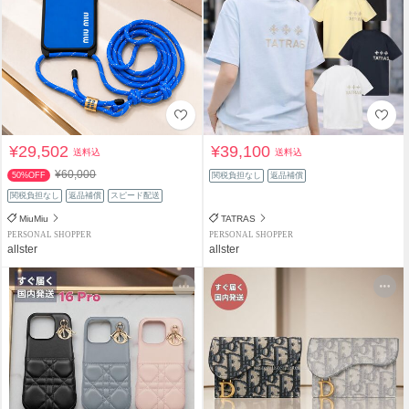
¥29,502
¥39,100
送料込
送料込
¥60,000
50%OFF
関税負担なし
返品補償
関税負担なし
返品補償
スピード配送
MiuMiu
TATRAS
PERSONAL SHOPPER
PERSONAL SHOPPER
allster
allster