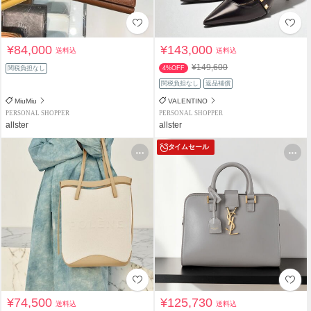
¥84,000
¥143,000
送料込
送料込
¥149,600
関税負担なし
4%OFF
関税負担なし
返品補償
MiuMiu
VALENTINO
PERSONAL SHOPPER
PERSONAL SHOPPER
allster
allster
タイムセール
¥74,500
¥125,730
送料込
送料込