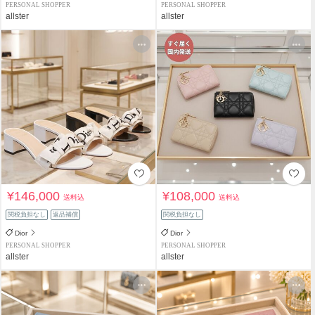
PERSONAL SHOPPER
PERSONAL SHOPPER
allster
allster
¥146,000
¥108,000
送料込
送料込
関税負担なし
返品補償
関税負担なし
Dior
Dior
PERSONAL SHOPPER
PERSONAL SHOPPER
allster
allster