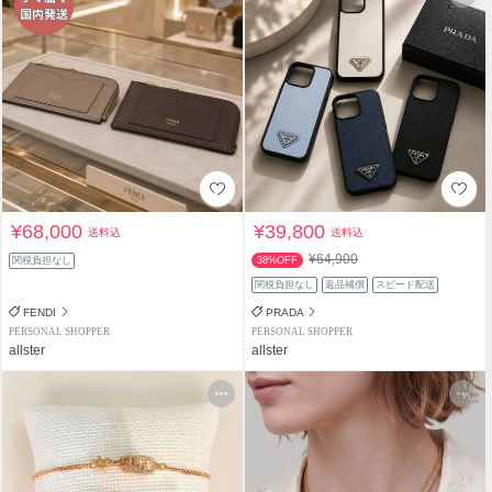
¥68,000
¥39,800
送料込
送料込
¥64,900
関税負担なし
38%OFF
関税負担なし
返品補償
スピード配送
FENDI
PRADA
PERSONAL SHOPPER
PERSONAL SHOPPER
allster
allster