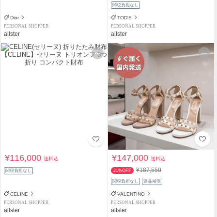
関税負担なし
Dior
TOD'S
PERSONAL SHOPPER
PERSONAL SHOPPER
allster
allster
¥116,000
¥147,000
送料込
送料込
¥187,550
関税負担なし
21%OFF
関税負担なし
返品補償
CELINE
VALENTINO
PERSONAL SHOPPER
PERSONAL SHOPPER
allster
allster