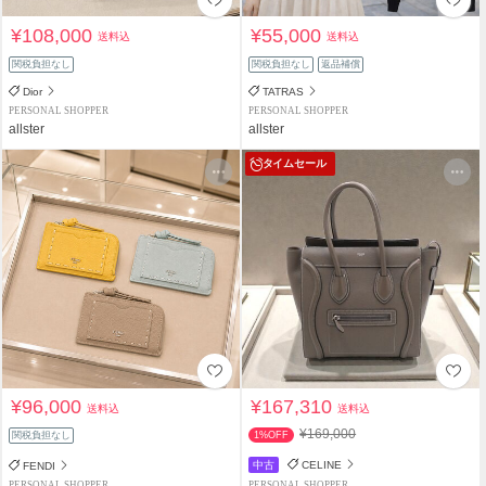
¥108,000
¥55,000
送料込
送料込
関税負担なし
関税負担なし
返品補償
Dior
TATRAS
PERSONAL SHOPPER
PERSONAL SHOPPER
allster
allster
タイムセール
¥96,000
¥167,310
送料込
送料込
¥169,000
関税負担なし
1%OFF
中古
CELINE
FENDI
PERSONAL SHOPPER
PERSONAL SHOPPER