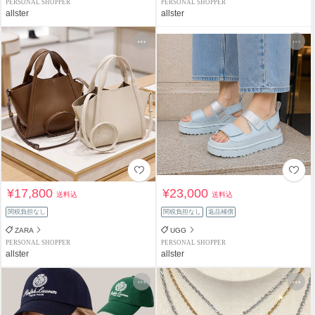
PERSONAL SHOPPER
PERSONAL SHOPPER
allster
allster
¥17,800
¥23,000
送料込
送料込
関税負担なし
関税負担なし
返品補償
ZARA
UGG
PERSONAL SHOPPER
PERSONAL SHOPPER
allster
allster