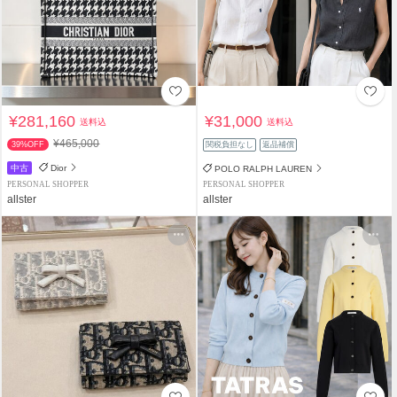
¥281,160
¥31,000
送料込
送料込
¥465,000
39%OFF
関税負担なし
返品補償
中古
Dior
POLO RALPH LAUREN
PERSONAL SHOPPER
PERSONAL SHOPPER
allster
allster