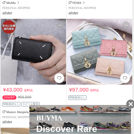
MiuMiu
FENDI
PERSONAL SHOPPER
PERSONAL SHOPPER
allster
allster
¥43,000
¥97,000
送料込
送料込
¥55,000
21%OFF
関税負担なし
関税負担なし
スピード配送
Maison Margiela
Dior
PERSONAL SHOPPER
PERSONAL SHOPPER
allster
allster