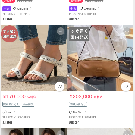
¥199,000
¥1,700,000
1%OFF
49%OFF
中古
CELINE
中古
CHANEL
PERSONAL SHOPPER
PERSONAL SHOPPER
allster
allster
¥170,000
¥203,000
送料込
送料込
関税負担なし
返品補償
関税負担なし
Dior
MiuMiu
PERSONAL SHOPPER
PERSONAL SHOPPER
allster
allster