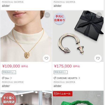
PERSONAL SHOPPER
PERSONAL SHOPPER
allster
allster
¥109,000
¥175,000
送料込
送料込
関税負担なし
関税負担なし
Dior
CHROME HEARTS
PERSONAL SHOPPER
PERSONAL SHOPPER
allster
allster
タイムセール