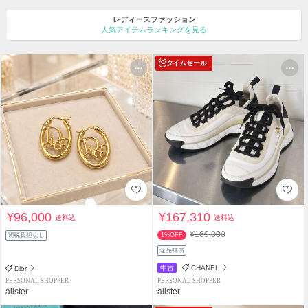
レディースファッション
人気アイテムランキングを見る
タイムセール
¥96,000
¥167,310
送料込
送料込
¥169,000
関税負担なし
1%OFF
返品補償
中古
CHANEL
Dior
PERSONAL SHOPPER
PERSONAL SHOPPER
allster
allster