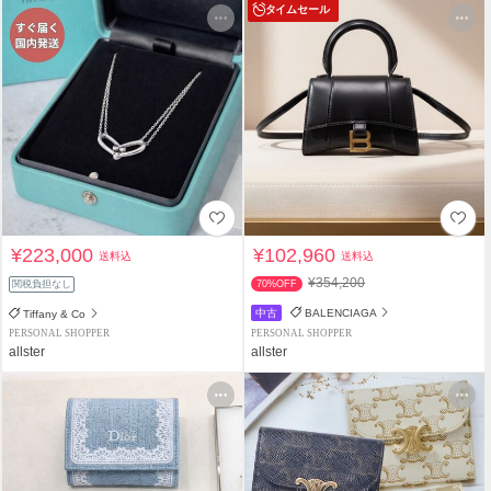
タイムセール
¥223,000
¥102,960
送料込
送料込
¥354,200
関税負担なし
70%OFF
中古
BALENCIAGA
Tiffany & Co
PERSONAL SHOPPER
PERSONAL SHOPPER
allster
allster