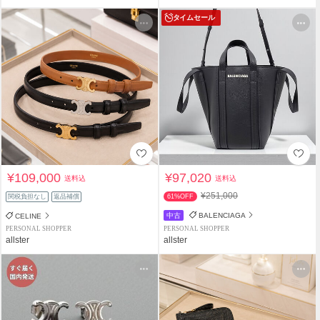
タイムセール
¥109,000
¥97,020
送料込
送料込
¥251,000
関税負担なし
返品補償
61%OFF
中古
BALENCIAGA
CELINE
PERSONAL SHOPPER
PERSONAL SHOPPER
allster
allster