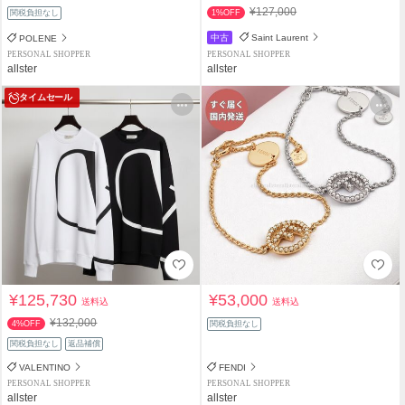
¥127,000
関税負担なし
1%OFF
中古
Saint Laurent
POLENE
PERSONAL SHOPPER
PERSONAL SHOPPER
allster
allster
タイムセール
¥125,730
¥53,000
送料込
送料込
¥132,000
4%OFF
関税負担なし
関税負担なし
返品補償
VALENTINO
FENDI
PERSONAL SHOPPER
PERSONAL SHOPPER
allster
allster