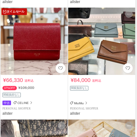
allster
allster
タイムセール
¥66,330
¥84,000
送料込
送料込
¥106,000
37%OFF
関税負担なし
関税負担なし
中古
CELINE
MiuMiu
PERSONAL SHOPPER
PERSONAL SHOPPER
allster
allster