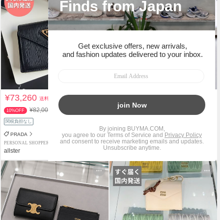
¥73,260
¥128,000
送料込
送料込
¥82,000
10%OFF
関税負担なし
PRADA
Dior
PERSONAL SHOPPER
PERSONAL SHOPPER
allster
allster