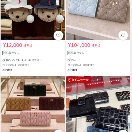
¥12,000
¥104,000
送料込
送料込
関税負担なし
関税負担なし
POLO RALPH LAUREN
Dior
PERSONAL SHOPPER
PERSONAL SHOPPER
allster
allster
タイムセール