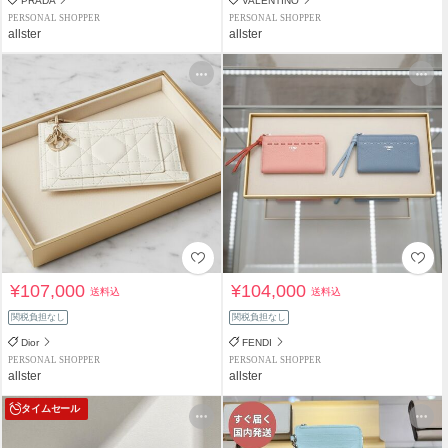
PRADA
VALENTINO
PERSONAL SHOPPER
PERSONAL SHOPPER
allster
allster
¥107,000
¥104,000
送料込
送料込
関税負担なし
関税負担なし
Dior
FENDI
PERSONAL SHOPPER
PERSONAL SHOPPER
allster
allster
タイムセール