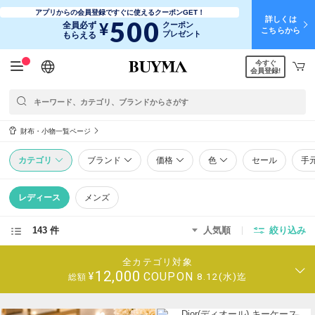
アプリからの会員登録ですぐに使えるクーポンGET！
詳しくは
500
¥
全員必ず
クーポン
こちらから
プレゼント
もらえる
今すぐ
日本語
English
简体中文
繁體中文
会員登録!
財布・小物一覧ページ
カテゴリ
ブランド
価格
色
セール
手
レディース
メンズ
143 件
人気順
絞り込み
全カテゴリ対象
12,000
COUPON
¥
8.12(水)迄
総額