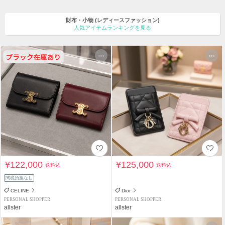
財布・小物
(レディースファッション)
人気アイテムランキングを見る
¥122,000
¥125,000
送料込
送料込
関税負担なし
CELINE
Dior
PERSONAL SHOPPER
PERSONAL SHOPPER
allster
allster