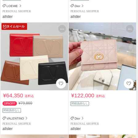
LOEWE
Dior
PERSONAL SHOPPER
PERSONAL SHOPPER
allster
allster
タイムセール
¥64,350
¥122,000
送料込
送料込
¥79,860
19%OFF
関税負担なし
関税負担なし
VALENTINO
Dior
PERSONAL SHOPPER
PERSONAL SHOPPER
allster
allster