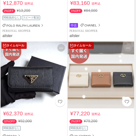
¥12,870
¥83,160
送料込
送料込
¥13,200
¥84,000
2%OFF
1%OFF
関税負担なし
スピード配送
中古
CHANEL
POLO RALPH LAUREN
PERSONAL SHOPPER
PERSONAL SHOPPER
allster
allster
タイムセール
タイムセール
¥62,370
¥77,220
送料込
送料込
¥92,000
¥79,200
32%OFF
2%OFF
関税負担なし
関税負担なし