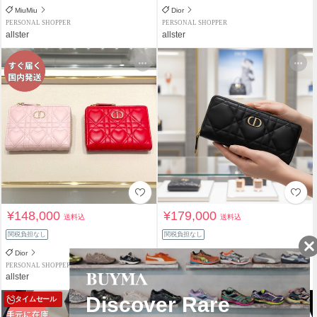
MiuMiu
Dior
PERSONAL SHOPPER
PERSONAL SHOPPER
allster
allster
¥148,000
¥179,000
送料込
送料込
関税負担なし
関税負担なし
Dior
Dior
PERSONAL SHOPPER
PERSONAL SHOPPER
allster
allster
タイムセール