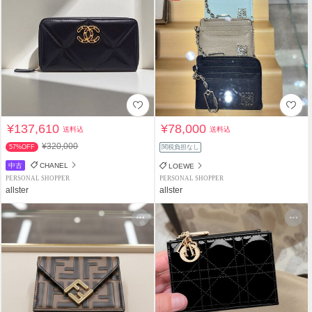
¥137,610
¥78,000
送料込
送料込
¥320,000
57%OFF
関税負担なし
中古
CHANEL
LOEWE
PERSONAL SHOPPER
PERSONAL SHOPPER
allster
allster