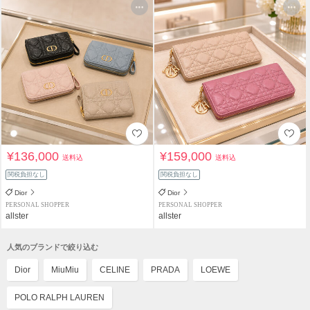
¥136,000
¥159,000
送料込
送料込
関税負担なし
関税負担なし
Dior
Dior
PERSONAL SHOPPER
PERSONAL SHOPPER
allster
allster
人気のブランドで絞り込む
Dior
MiuMiu
CELINE
PRADA
LOEWE
POLO RALPH LAUREN