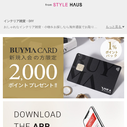
インテリア雑貨・DIY
もっと見る
おしゃれなインテリア雑貨・小物をお探しなら海外通販でお取り寄せ！韓国風のお部屋が叶うナチュラルかわいいアイテムや、無骨でヴィンテージ感のあるインダストリアルなアイテムなど、幅広いアイテムをご用意しております。お安い価格帯のアイテムも豊富なので、気楽な模様替えはもちろん、玄関やトイレなどにもぜひご活用ください。