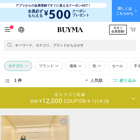
アプリからの会員登録ですぐに使えるクーポンGET！
詳しくは
500
¥
全員必ず
クーポン
こちらから
プレゼント
もらえる
今すぐ
日本語
English
简体中文
繁體中文
会員登録!
カテゴリ
ブランド
価格
色
セール
手
1 件
人気順
絞り込み
全カテゴリ対象
12,000
COUPON
¥
8.12(水)迄
総額