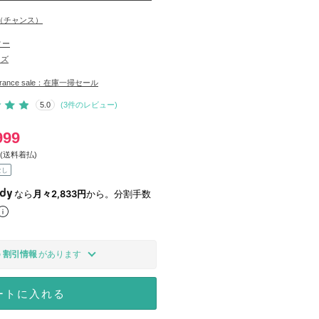
E（チャンス）
ィー
ッズ
learance sale：在庫一掃セール
5.0
(
3
件のレビュー)
999
(送料着払)
なし
なら
月々2,833円
から。分割手数
の
割引情報
があります
ートに入れる