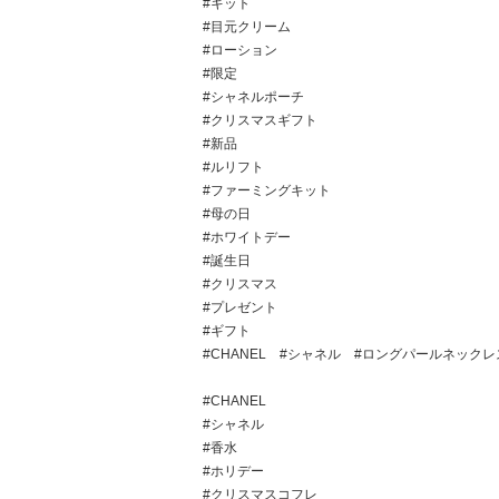
#キット
#目元クリーム
#ローション
#限定
#シャネルポーチ
#クリスマスギフト
#新品
#ルリフト
#ファーミングキット
#母の日
#ホワイトデー
#誕生日
#クリスマス
#プレゼント
#ギフト
#CHANEL #シャネル #ロングパールネックレス 
#CHANEL
#シャネル
#香水
#ホリデー
#クリスマスコフレ