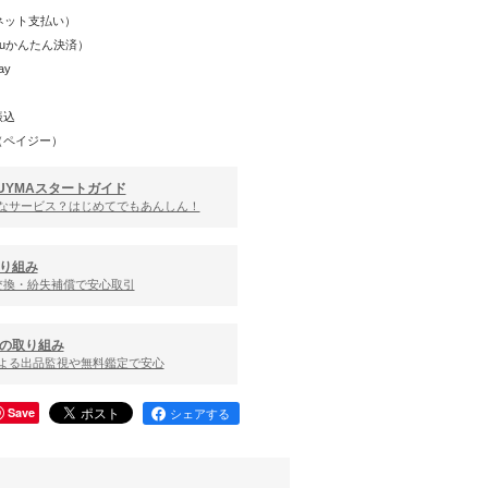
Y（ネット支払い）
（auかんたん決済）
ay
振込
（ペイジー）
UYMAスタートガイド
んなサービス？はじめてでもあんしん！
り組み
交換・紛失補償で安心取引
の取り組み
による出品監視や無料鑑定で安心
Save
シェアする