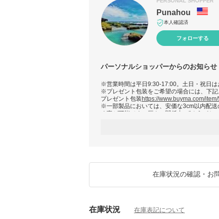
PERSONAL SHOPPER
Punahou
本人確認済
フォローする
パーソナルショッパーからのお知らせ
※営業時間は平日9:30-17:00。土日・祝日
※プレゼント包装をご希望の場合には、下記
プレゼント包装
https://www.buyma.com/item
※一部製品においては、安価な3cm以内配送
く事が可能です。厚さの関係上、"ゆうパケ
ッパー等の付属品を同封する事が不可能です
※在庫状況により発送地が異なりますので、
注文確定前に連絡下さい。(予期せぬ事故、
え、全世界の販売網(主に日本地区)からご希
※必ずご注文時の発送期限を確認ください。
発送)をご希望の場合には、下記よりご注文
https://www.buyma.com/item/94473601/
※BuymaHPに記載されている規約をご一読
在庫状況の確認・お
Dior 早くも胸躍るクリスマスコフレのシーズ
来しました！
在庫状況
在庫表記について