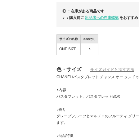
◎ ：在庫がある商品です
○ ：購入前に
出品者への在庫確認
をおすすめ
サイズの名称
色指定なし
ONE SIZE
○
色・サイズ
サイズガイドと採寸方法
CHANEL/バスタブレット チャンス オー タンド
○内容
バスタブレット、バスタブレットBOX
○香り
グレープフルーツとマルメロのフルーティ グリ
ます。
○商品特徴