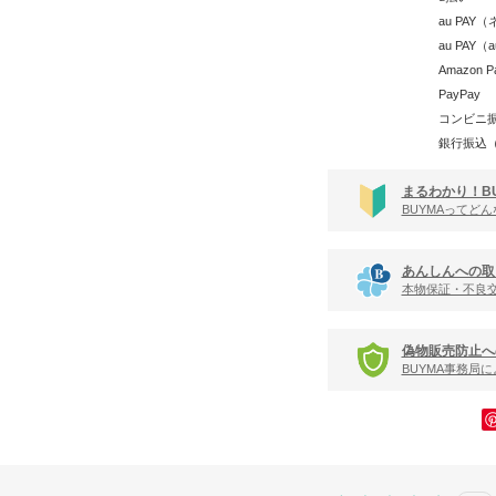
au PA
au PAY
Amazon P
PayPay
コンビニ
銀行振込
まるわかり！B
BUYMAってど
あんしんへの取
本物保証・不良
偽物販売防止へ
BUYMA事務局