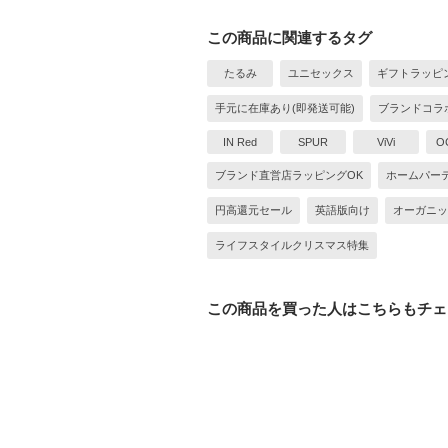
この商品に関連するタグ
たるみ
ユニセックス
ギフトラッピ
手元に在庫あり(即発送可能)
ブランドコラ
IN Red
SPUR
ViVi
O
ブランド直営店ラッピングOK
ホームパー
円高還元セール
英語版向け
オーガニッ
ライフスタイルクリスマス特集
この商品を買った人はこちらもチェ