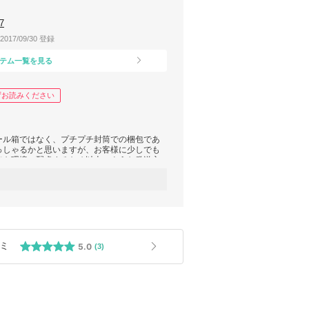
7
2017/09/30 登録
テム一覧を見る
ずお読みください
ール箱ではなく、プチプチ封筒での梱包であ
っしゃるかと思いますが、お客様に少しでも
でも環境に配慮するため以上のような発送方
、ご注文をお願いいたします。もし、お箱で
にお申し付けください。
ミ
5.0
(3)
 リップ特集