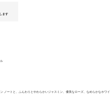
します
ゥル
ーン ノートと、ふんわりとやわらかいジャスミン、優美なローズ、なめらかなホワ