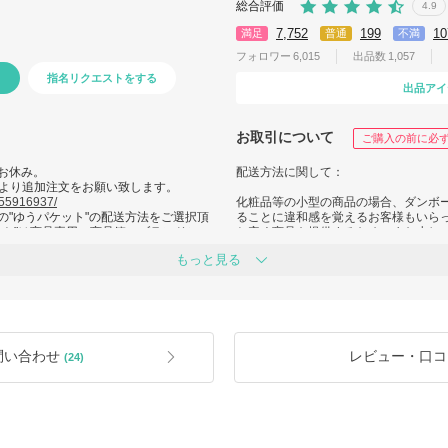
総合評価
4.9
7,752
199
10
満足
普通
不満
フォロワー
6,015
出品数
1,057
指名リクエストをする
出品アイ
お取引について
ご購入の前に必
はお休み。
配送方法に関して：
より追加注文をお願い致します。
/55916937/
化粧品等の小型の商品の場合、ダンボ
の"ゆうパケット"の配送方法をご選択頂
ることに違和感を覚えるお客様もいら
ット"は商品専用の商品箱・ブランドショ
お安く商品を提供するため、また少し
。
法を取らせていただいております。
もっと見る
正確な発送地を確認されたい場合、ご
恐れ入りますがあらかじめご了承の上
緊急時には、お客様満足を最優先に考
の発送をご希望の場合には、ご発注時
望の商品をお届け致します。)
緊急発送希望の場合(営業日約3日前後
下さい。
下さい。
問い合わせ
レビュー・口コ
(24)
ンが到
! 福袋 ! 緊急告知！貴重な１点もの！最大 約40%オ
脱マスク後
フ！