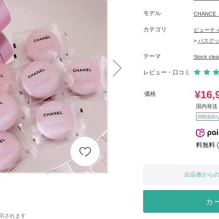
モデル
CHANC
カテゴリ
ビューテ
>
バスグ
テーマ
Stock c
レビュー・口コミ
¥16,
価格
国内発送 
関税負担
料無料
出品者から
カ
示されます