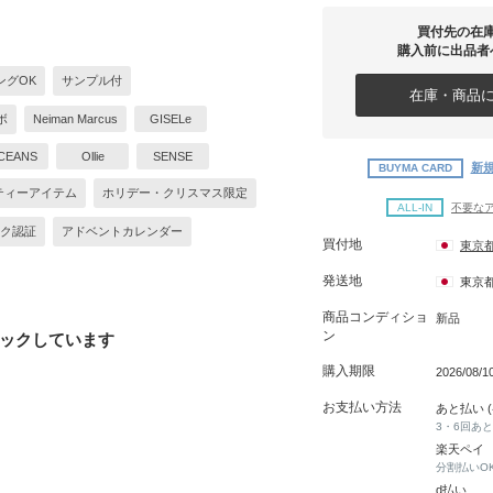
買付先の在
購入前に出品者
ングOK
サンプル付
在庫・商品に
ボ
Neiman Marcus
GISELe
CEANS
Ollie
SENSE
新規
BUYMA CARD
ティーアイテム
ホリデー・クリスマス限定
ALL-IN
不要な
ク認証
アドベントカレンダー
買付地
東京
発送地
東京
商品コンディショ
新品
ン
ックしています
購入期限
2026/08/
お支払い方法
あと払い 
3・6回あ
楽天ペイ
分割払いO
d払い