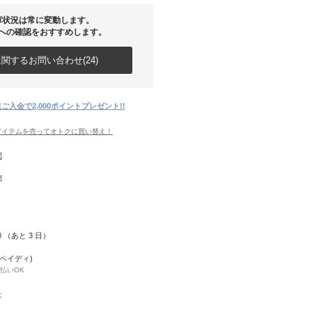
庫状況は常に変動します。
への確認をおすすめします。
関するお問い合わせ(24)
ご入会で2,000ポイントプレゼント!!
アイテムを売ってオトクに買い替え！
都
都
10 （あと
3
日）
(ペイディ)
と払いOK
K