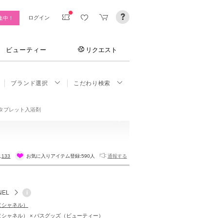
ログイン
集中！
ビューティー
リクエスト
ブランド選択
こだわり検索
スタブレット入浴剤
,133
お気に入りアイテム登録:
590人
通報する
NEL
i
L（シャネル）
L（シャネル） × バスグッズ（ビューティー）