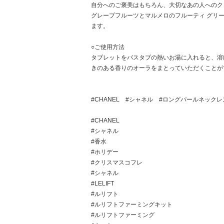
自分へのご褒美はもちろん、大切なあの人へのク
グレープフルーツとマルメロのフルーティ グリ
ます。
○ご使用方法
タブレットをバスタブの熱いお湯に入れると、溶
きのある香りのオーラをまとっていただくことが
#CHANEL #シャネル #ロングパールネックレス 
#CHANEL
#シャネル
#香水
#ホリデー
#クリスマスコフレ
#シャネル
#LELIFT
#ルリフト
#ルリフトファーミングキット
#ルリフトファーミング