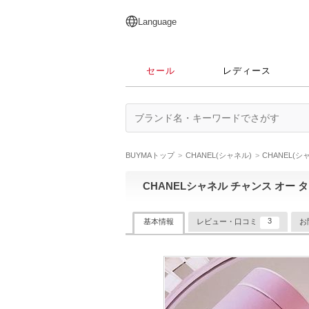
English
日本語
简体中文
繁體中文
Language
セール
レディース
BUYMAトップ
CHANEL(シャネル)
CHANEL(
CHANELシャネル チャンス オー
3
基本情報
レビュー・口コミ
お