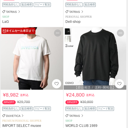
関税負担なし
返品補償
スピード配送
関税負担なし
返品補償
TATRAS
TATRAS
SHOP
PERSONAL SHOPPER
LaG
Dell-shop
タイムセール
本日まで
¥8,982
¥24,800
送料込
送料込
¥29,700
¥30,800
69%OFF
19%OFF
関税負担なし
返品補償
スピード配送
関税負担なし
返品補償
スピード配送
DUVETICA
TATRAS
PREMIUM PERSONAL SHOPPER
SHOP
IMPORT SELECT musee
WORLD CLUB 1989