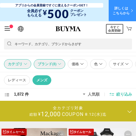
アプリからの会員登録ですぐに使えるクーポンGET！
詳しくは
500
¥
全員必ず
クーポン
こちらから
プレゼント
もらえる
今すぐ
日本語
English
简体中文
繁體中文
会員登録!
カテゴリ
ブランド(8)
価格
色
サイズ
レディース
メンズ
1,872 件
人気順
絞り込み
全カテゴリ対象
12,000
COUPON
¥
8.12(水)迄
総額
タイムセール
タイムセール