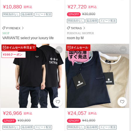
¥10,880
¥27,720
送料込
送料込
¥30,800
関税負担なし
返品補償
スピード配送
10%OFF
関税負担なし
返品補償
スピード配送
PYRENEX
TATRAS
SHOP
PERSONAL SHOPPER
VARIANTE select your luxury life
room by M
タイムセール
本日まで
タイムセール
¥300クーポン
¥26,966
¥24,057
送料込
送料込
¥30,800
¥41,800
12%OFF
42%OFF
関税負担なし
返品補償
スピード配送
関税負担なし
返品補償
スピード配送