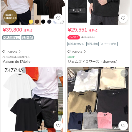
¥39,800
¥29,551
送料込
送料込
¥30,800
関税負担なし
返品補償
4%OFF
関税負担なし
返品補償
スピード配送
TATRAS
TATRAS
PERSONAL SHOPPER
SHOP
Maison de l'Atelier
ジェムズドロワーズ（drawers）