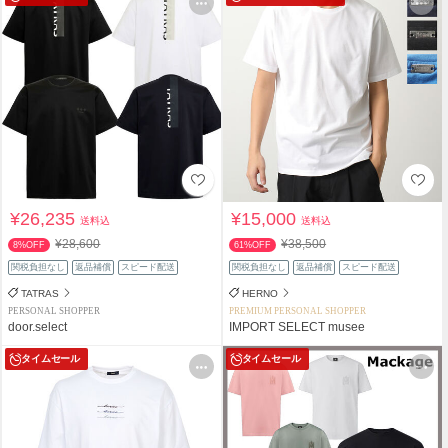
¥26,235
¥15,000
送料込
送料込
¥28,600
¥38,500
8%OFF
61%OFF
関税負担なし
返品補償
スピード配送
関税負担なし
返品補償
スピード配送
TATRAS
HERNO
PERSONAL SHOPPER
PREMIUM PERSONAL SHOPPER
door.select
IMPORT SELECT musee
タイムセール
タイムセール