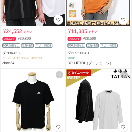
¥24,552
¥11,385
送料込
送料込
¥30,800
¥38,500
20%OFF
70%OFF
関税負担なし
返品補償
スピード配送
関税負担なし
返品補償
スピード配送
TATRAS
DUVETICA
PREMIUM PERSONAL SHOPPER
SHOP
chan34
BOUJETOI（ブージュトワ）
タイムセール