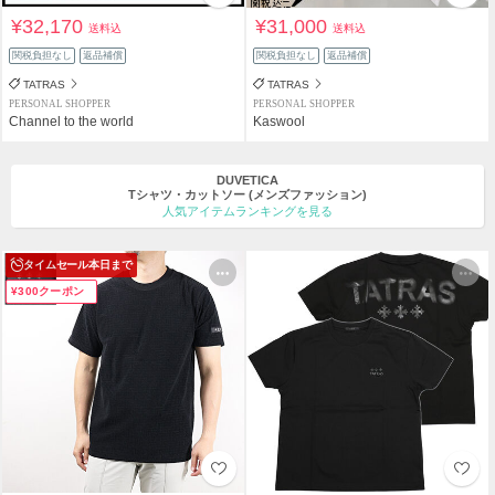
¥32,170
¥31,000
送料込
送料込
関税負担なし
返品補償
関税負担なし
返品補償
TATRAS
TATRAS
PERSONAL SHOPPER
PERSONAL SHOPPER
Channel to the world
Kaswool
DUVETICA
Tシャツ・カットソー
(メンズファッション)
人気アイテムランキングを見る
タイムセール
本日まで
¥300クーポン