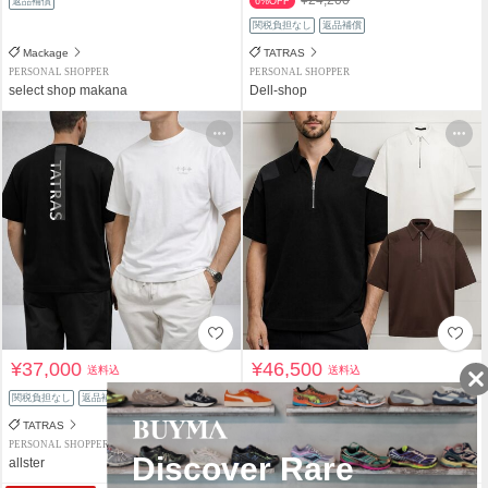
返品補償
6%OFF
関税負担なし
返品補償
Mackage
TATRAS
PERSONAL SHOPPER
PERSONAL SHOPPER
select shop makana
Dell-shop
¥37,000
¥46,500
送料込
送料込
関税負担なし
返品補償
関税負担なし
返品補償
TATRAS
TATRAS
PERSONAL SHOPPER
PERSONAL SHOPPER
allster
allster