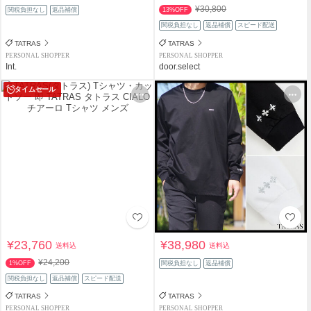
¥30,800
関税負担なし
返品補償
13%OFF
関税負担なし
返品補償
スピード配送
TATRAS
TATRAS
PERSONAL SHOPPER
PERSONAL SHOPPER
Int.
door.select
タイムセール
¥23,760
¥38,980
送料込
送料込
¥24,200
1%OFF
関税負担なし
返品補償
関税負担なし
返品補償
スピード配送
TATRAS
TATRAS
PERSONAL SHOPPER
PERSONAL SHOPPER