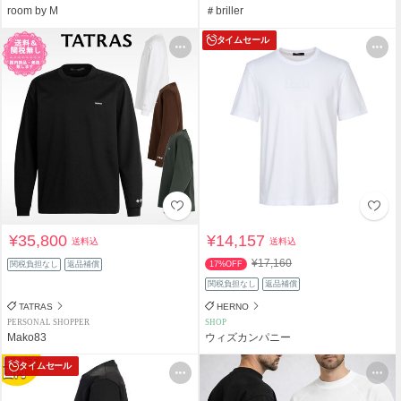
room by M
＃briller
タイムセール
¥35,800
¥14,157
送料込
送料込
¥17,160
関税負担なし
返品補償
17%OFF
関税負担なし
返品補償
TATRAS
HERNO
PERSONAL SHOPPER
SHOP
Mako83
ウィズカンパニー
タイムセール