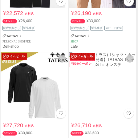
¥22,572
¥26,190
送料込
送料込
¥26,400
¥33,000
14%OFF
20%OFF
関税負担なし
返品補償
関税負担なし
返品補償
スピード配送
TATRAS
TATRAS
PERSONAL SHOPPER
SHOP
Dell-shop
LaG
タイムセール
タイムセール
¥500クーポン
¥27,720
¥26,710
送料込
送料込
¥30,800
¥28,600
10%OFF
6%OFF