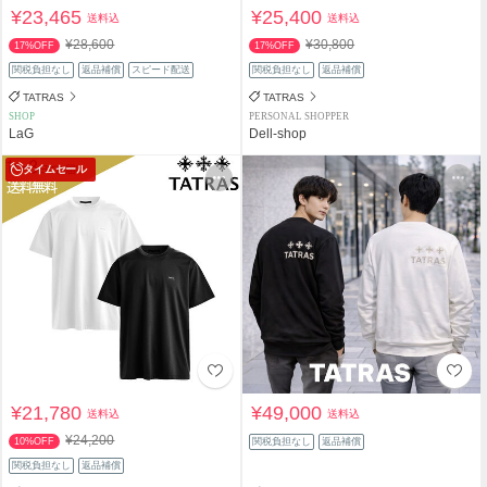
¥23,465
¥25,400
送料込
送料込
¥28,600
¥30,800
17%OFF
17%OFF
関税負担なし
返品補償
スピード配送
関税負担なし
返品補償
TATRAS
TATRAS
SHOP
PERSONAL SHOPPER
LaG
Dell-shop
タイムセール
¥21,780
¥49,000
送料込
送料込
¥24,200
10%OFF
関税負担なし
返品補償
関税負担なし
返品補償