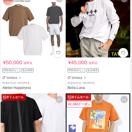
¥50,000
¥45,000
送料込
送料込
関税負担なし
返品補償
関税負担なし
返品補償
TATRAS
TATRAS
PERSONAL SHOPPER
PERSONAL SHOPPER
Atelier Happiness
Bella.Luna
タイムセール
タイムセール
¥2,000クーポン