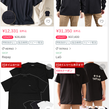
¥12,331
¥31,350
送料込
送料込
¥26,400
¥37,400
53%OFF
16%OFF
関税負担なし
返品補償
スピード配送
関税負担なし
返品補償
スピード配送
HERNO
TATRAS
SHOP
SHOP
Repay
LaG
タイムセール
タイムセール
本日まで
¥300クーポン