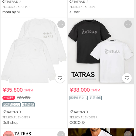
TATRAS
TATRAS
PERSONAL SHOPPER
PERSONAL SHOPPER
room by M
allster
¥35,800
¥38,000
送料込
送料込
¥37,400
4%OFF
関税負担なし
返品補償
関税負担なし
返品補償
TATRAS
TATRAS
PERSONAL SHOPPER
PERSONAL SHOPPER
Dell-shop
COCO 愛