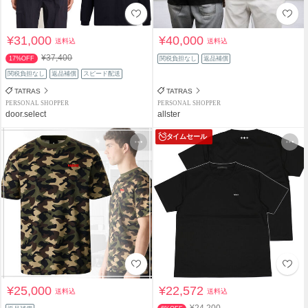
¥31,000
¥40,000
送料込
送料込
¥37,400
17%OFF
関税負担なし
返品補償
関税負担なし
返品補償
スピード配送
TATRAS
TATRAS
PERSONAL SHOPPER
PERSONAL SHOPPER
door.select
allster
タイムセール
¥25,000
¥22,572
送料込
送料込
¥24,200