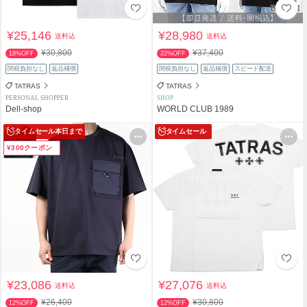
¥25,146
¥28,980
送料込
送料込
¥30,800
¥37,400
18%OFF
22%OFF
関税負担なし
返品補償
関税負担なし
返品補償
スピード配送
TATRAS
TATRAS
PERSONAL SHOPPER
SHOP
Dell-shop
WORLD CLUB 1989
タイムセール
本日まで
タイムセール
¥300クーポン
¥23,086
¥27,076
送料込
送料込
¥26,400
¥30,800
12%OFF
12%OFF