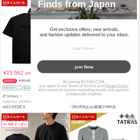
タイムセール
タイムセール
¥23,562
¥28,710
送料込
送料込
¥30,800
¥29,000
23%OFF
1%OFF
関税負担なし
返品補償
関税負担なし
返品補償
中古
TATRAS
TATRAS
PERSONAL SHOPPER
SHOP
soCLASSICS
OKURA(おお蔵)BUYMA店
タイムセール
タイムセール
¥1,000クーポン