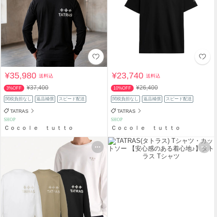
¥35,980
¥23,740
送料込
送料込
¥37,400
¥26,400
3%OFF
10%OFF
関税負担なし
返品補償
スピード配送
関税負担なし
返品補償
スピード配送
TATRAS
TATRAS
SHOP
SHOP
Ｃｏｃｏｌｅ ｔｕｔｔｏ
Ｃｏｃｏｌｅ ｔｕｔｔｏ