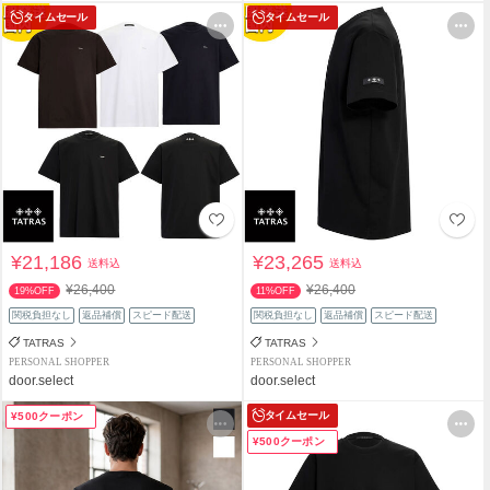
タイムセール
タイムセール
¥21,186
¥23,265
送料込
送料込
¥26,400
¥26,400
19%OFF
11%OFF
関税負担なし
返品補償
スピード配送
関税負担なし
返品補償
スピード配送
TATRAS
TATRAS
PERSONAL SHOPPER
PERSONAL SHOPPER
door.select
door.select
タイムセール
¥500クーポン
¥500クーポン