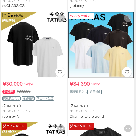
PERSONAL SHOPPER
PERSONAL SHOPPER
soCLASSICS
grefunny
¥200クーポン
¥30,000
¥34,390
送料込
送料込
¥33,000
9%OFF
関税負担なし
返品補償
関税負担なし
返品補償
スピード配送
TATRAS
TATRAS
PERSONAL SHOPPER
PERSONAL SHOPPER
room by M
Channel to the world
タイムセール
タイムセール