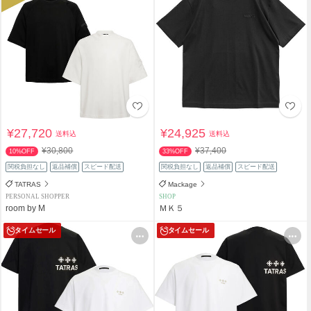
¥27,720
¥24,925
送料込
送料込
¥30,800
¥37,400
10%OFF
33%OFF
関税負担なし
返品補償
スピード配送
関税負担なし
返品補償
スピード配送
TATRAS
Mackage
PERSONAL SHOPPER
SHOP
room by M
ＭＫ５
タイムセール
タイムセール