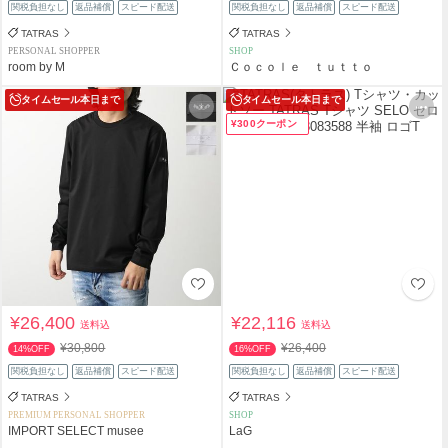
関税負担なし
返品補償
スピード配送
関税負担なし
返品補償
スピード配送
TATRAS
TATRAS
PERSONAL SHOPPER
SHOP
room by M
Ｃｏｃｏｌｅ ｔｕｔｔｏ
タイムセール
本日まで
タイムセール
本日まで
¥300クーポン
¥26,400
¥22,116
送料込
送料込
¥30,800
¥26,400
14%OFF
16%OFF
関税負担なし
返品補償
スピード配送
関税負担なし
返品補償
スピード配送
TATRAS
TATRAS
PREMIUM PERSONAL SHOPPER
SHOP
IMPORT SELECT musee
LaG