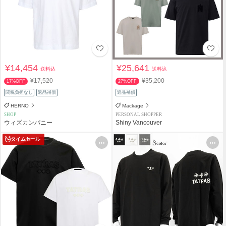
¥14,454
¥25,641
送料込
送料込
¥17,520
¥35,200
17%OFF
27%OFF
関税負担なし
返品補償
返品補償
HERNO
Mackage
SHOP
PERSONAL SHOPPER
ウィズカンパニー
Shiny Vancouver
タイムセール