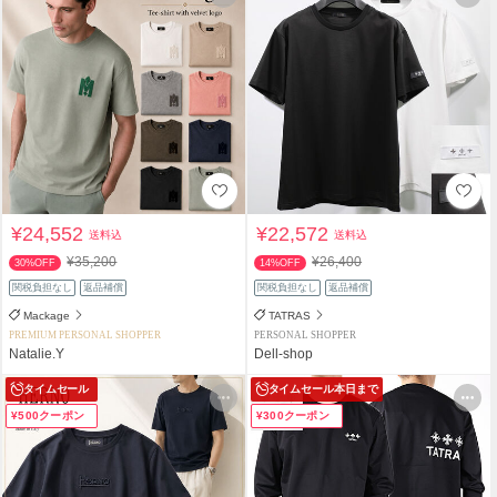
¥24,552
¥22,572
送料込
送料込
¥35,200
¥26,400
30%OFF
14%OFF
関税負担なし
返品補償
関税負担なし
返品補償
Mackage
TATRAS
PREMIUM PERSONAL SHOPPER
PERSONAL SHOPPER
Natalie.Y
Dell-shop
タイムセール
タイムセール
本日まで
¥500クーポン
¥300クーポン