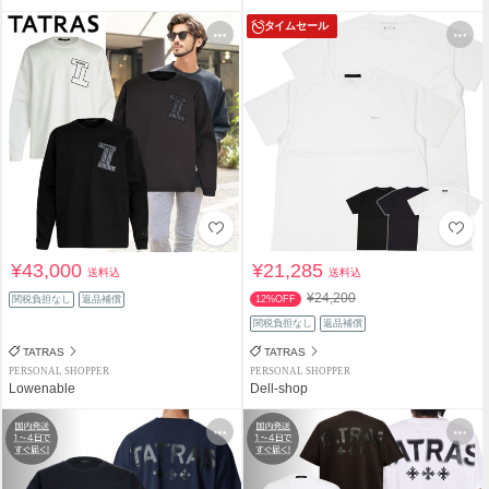
タイムセール
¥43,000
¥21,285
送料込
送料込
¥24,200
関税負担なし
返品補償
12%OFF
関税負担なし
返品補償
TATRAS
TATRAS
PERSONAL SHOPPER
PERSONAL SHOPPER
Lowenable
Dell-shop