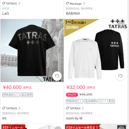
TATRAS
Mackage
SHOP
PERSONAL SHOPPER
LaG
BABANA
¥40,600
¥32,000
送料込
送料込
¥35,200
関税負担なし
返品補償
9%OFF
関税負担なし
返品補償
スピード配送
TATRAS
TATRAS
PERSONAL SHOPPER
PERSONAL SHOPPER
Int.
room by M
タイムセール
タイムセール
本日まで