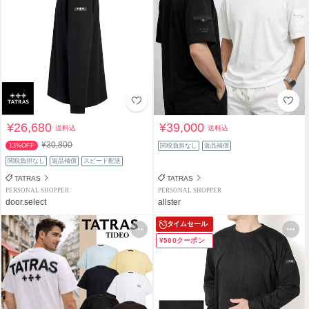
¥26,680
¥39,000
送料込
送料込
¥30,800
13%OFF
関税負担なし
返品補償
関税負担なし
返品補償
スピード配送
TATRAS
TATRAS
PERSONAL SHOPPER
PERSONAL SHOPPER
door.select
allster
タイムセール
¥500クーポン