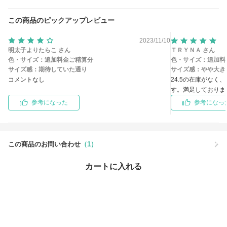
この商品のピックアップレビュー
2023/11/10
明太子よりたらこ さん
ＴＲＹＮＡ さん
色・サイズ：
追加料金ご精算分
色・サイズ：
追加料
サイズ感：
期待していた通り
サイズ感：
やや大き
コメントなし
24.5の在庫がなく
す。満足しておりま
参考になった
参考になっ
この商品のお問い合わせ
（1）
カートに入れる
この商品を買った人はこちらもチェックしています