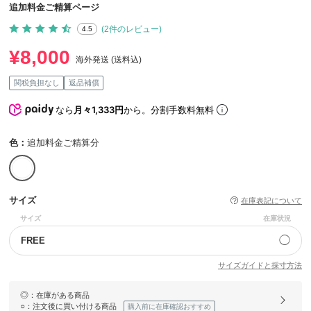
追加料金ご精算ページ
(2件のレビュー)
4.5
¥8,000
海外発送 (送料込)
関税負担なし
返品補償
なら
月々1,333円
から。分割手数料無料
色：
追加料金ご精算分
サイズ
在庫表記について
サイズ
在庫状況
◯
FREE
サイズガイドと採寸方法
◎
：在庫がある商品
○
：注文後に買い付ける商品
購入前に在庫確認おすすめ