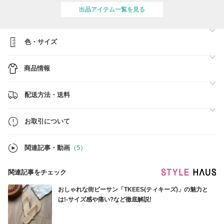
出品アイテム一覧を見る
当店ご訪問いただきありがとうございます。
色・サイズ
--当店日本人スタッフのみで運営しております。
商品情報
★韓国連休のご案内★
5月1日-5日:この期間前後は、買い付け先や配送業者がお休みになりま
配送方法・送料
す。
お取り寄せ、発送までお時間かかるようになることもあり、また連休後
は配送遅延が起こる傾向がございます。
お取引について
お取り寄せや配送遅延によるキャンセルは不可となります。
関連記事・動画
（5）
--ブランド箱にマーキングや多少の潰れがあるものもございますのでプ
レゼント等でご検討の場合、ご参考下さいませ。
関連記事をチェック
配送方法(航空便) QXPRESS、郵便局
おしゃれな街ビーサン「TKEES(ティキーズ)」の魅力と
＜お届けまで7-14日＞★送料無料
は!-サイズ感や痛い?など徹底解説!
★韓国(航空便)→日本→日本国内から佐川急便、エコ配、郵便局などが
引き継ぎ、お届け