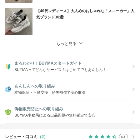
--沖縄県の場合、追加送料が1000円となります。
ご注文前にお問合せ下さいませ。
【40代レディース】大人めのおしゃれな「スニーカー」人
気ブランド30選!
--お荷物は追跡可能、関税込でございます。
--日本語記載いただいているご住所を元に発送しております。
もっと見る
まるわかり！BUYMAスタートガイド
BUYMAってどんなサービス？はじめてでもあんしん！
あんしんへの取り組み
本物保証・不良交換・紛失補償で安心取引
偽物販売防止への取り組み
BUYMA事務局による出品監視や無料鑑定で安心
レビュー・口コミ
（2）
4.5