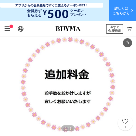
アプリからの会員登録ですぐに使えるクーポンGET！
詳しくは
500
¥
全員必ず
クーポン
こちらから
プレゼント
もらえる
今すぐ
日本語
English
简体中文
繁體中文
会員登録!
1
1
1
/