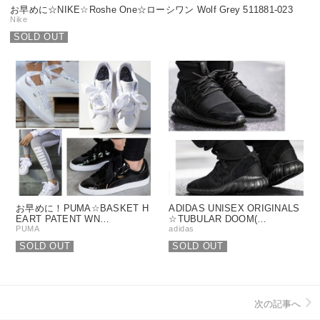
お早めに☆NIKE☆Roshe One☆ローシワン Wolf Grey 511881-023
Nike
SOLD OUT
お早めに！PUMA☆BASKET H
ADIDAS UNISEX ORIGINALS
EART PATENT WN…
☆TUBULAR DOOM(…
PUMA
adidas
SOLD OUT
SOLD OUT
次の記事へ