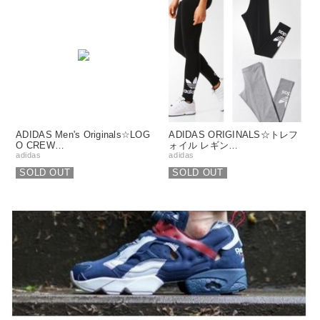
ADIDAS Men's Originals☆LOG
ADIDAS ORIGINALS☆トレフ
O CREW…
ォイル レギン…
adidas
adidas
SOLD OUT
SOLD OUT