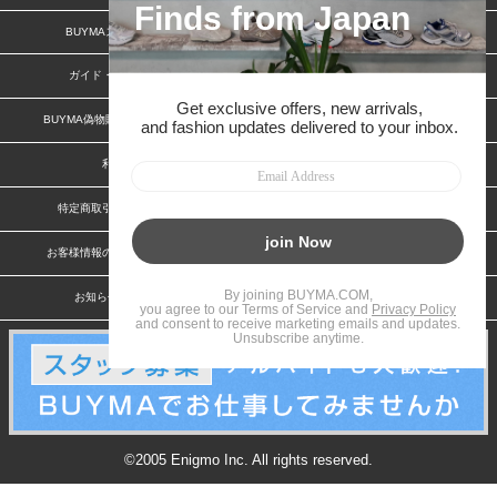
BUYMAスタートガイド
安心への取り組み
ガイド・お問い合わせ
かんたん購入ガイド
BUYMA偽物販売防止の取り組み
BUYMA CARD
利用規約
プライバシー
特定商取引法に関する表記
特定商取引法に関する表記(出品者)
お客様情報の外部送信について
脆弱性報告
お知らせ(PCサイト)
会社案内
©2005 Enigmo Inc. All rights reserved.