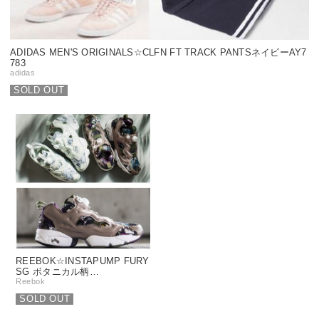
ADIDAS MEN'S ORIGINALS☆CLFN FT TRACK PANTSネイビーAY7
783
adidas
SOLD OUT
REEBOK☆INSTAPUMP FURY
SG ボタニカル柄…
Reebok
SOLD OUT