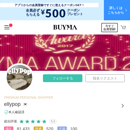
アプリからの会員登録ですぐに使えるクーポンGET！
詳しくは
500
¥
全員必ず
クーポン
こちらから
プレゼント
もらえる
今すぐ
会員登録!
フォローする
指名リクエスト
PREMIUM PERSONAL SHOPPER
ellypop
本人確認済
総合評価
5.0
81,433
520
100
満足
普通
不満