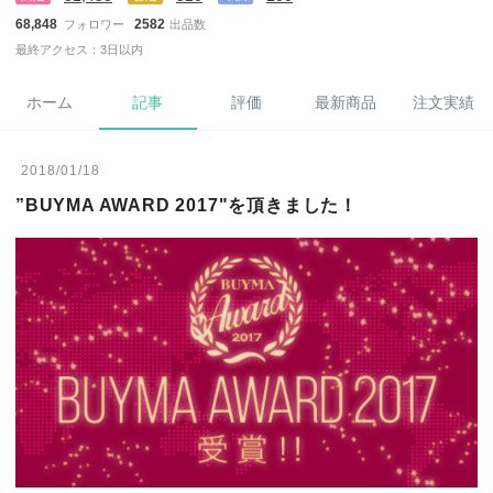
68,848
2582
フォロワー
出品数
最終アクセス：3日以内
ホーム
記事
評価
最新商品
注文実績
2018/01/18
”BUYMA AWARD 2017"を頂きました！