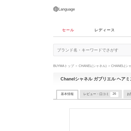
English
日本語
简体中文
繁體中文
Language
セール
レディース
BUYMAトップ
CHANEL(シャネル)
CHANEL(
Chanelシャネル ガブリエル ヘアミス
26
基本情報
レビュー・口コミ
お