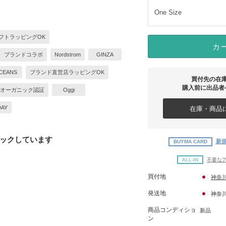
One Size
フトラッピングOK
カ
ブランドコラボ
Nordstrom
GINZA
CEANS
ブランド直営店ラッピングOK
買付先の在
購入前に出品者
オーガニック認証
Oggi
DAY
在庫・商品に
ックしています
新規
BUYMA CARD
ALL-IN
不要な
買付地
神奈
発送地
神奈
商品コンディショ
新品
ン