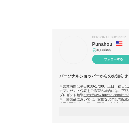
PERSONAL SHOPPER
Punahou
本人確認済
フォローする
パーソナルショッパーからのお知らせ
※営業時間は平日9:30-17:00。土日・祝日
※プレゼント包装をご希望の場合には、下記
プレゼント包装
https://www.buyma.com/item
※一部製品においては、安価な3cm以内配送
く事が可能です。厚さの関係上、"ゆうパケ
ッパー等の付属品を同封する事が不可能です
※在庫状況により発送地が異なりますので、
注文確定前に連絡下さい。(予期せぬ事故、
え、全世界の販売網(主に日本地区)からご希
※必ずご注文時の発送期限を確認ください。