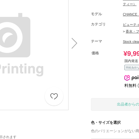
ティー）
モデル
CHANC
カテゴリ
ビューテ
>
香水・
テーマ
Stock c
¥9,9
価格
国内発送 
関税負担
料無料
出品者から
色・サイズを選択
色のバリエーションがない
示されます