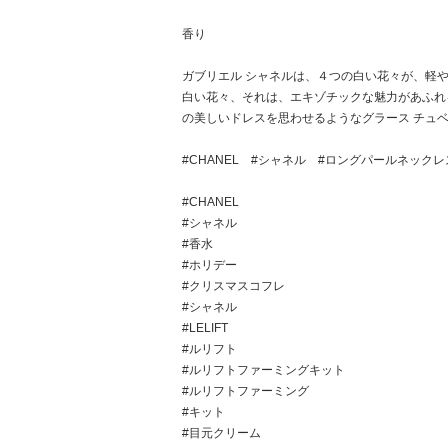
香り
ガブリエル シャネルは、４つの白い花々が、軽
白い花々、それは、エキゾチックな魅力があふれ
の美しいドレスを思わせるようなグラース チュ
#CHANEL #シャネル #ロングパールネックレス 
#CHANEL
#シャネル
#香水
#ホリデー
#クリスマスコフレ
#シャネル
#LELIFT
#ルリフト
#ルリフトファーミングキット
#ルリフトファーミング
#キット
#目元クリーム