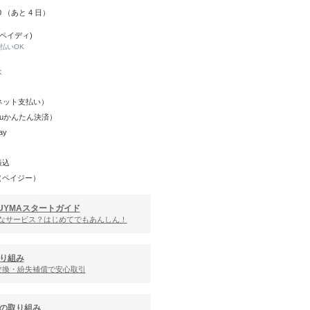
10 （あと
4
日）
(ペイディ)
と払いOK
K
Y（ネット支払い）
（auかんたん決済）
ay
振込
（ペイジー）
UYMAスタートガイド
んなサービス？はじめてでもあんしん！
り組み
交換・紛失補償で安心取引
の取り組み