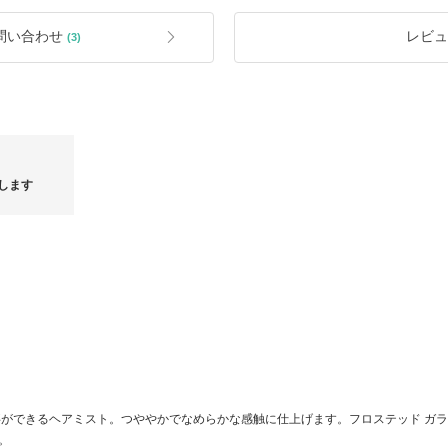
下さい。
下さい。
問い合わせ
レビュ
(3)
ンが到
! 福袋 ! 緊急告知！貴重な１点もの！最大 約40%オ
脱マスク後
フ！
します
事ができるヘアミスト。つややかでなめらかな感触に仕上げます。フロステッド ガ
。