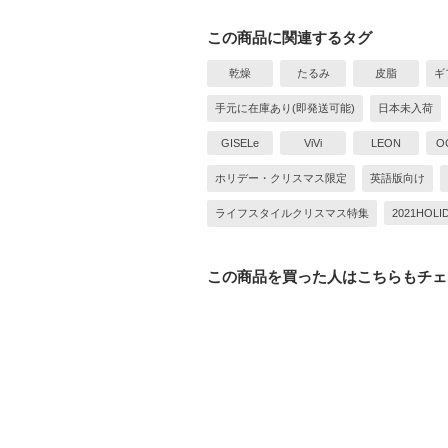
この商品に関連するタグ
乾燥
たるみ
皮脂
ギ
手元に在庫あり(即発送可能)
日本未入荷
GISELe
ViVi
LEON
O
ホリデー・クリスマス限定
英語版向け
ライフスタイルクリスマス特集
2021HOLI
この商品を買った人はこちらもチェ