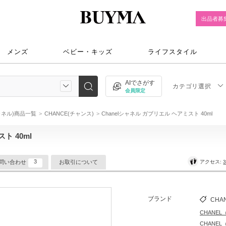
出品者募
メンズ
ベビー・キッズ
ライフスタイル
AIでさがす
カテゴリ選択
会員限定
シャネル)商品一覧
CHANCE(チャンス)
Chanelシャネル ガブリエル ヘアミスト 40ml
ト 40ml
3
アクセス:
3
問い合わせ
お取引について
ブランド
CHA
CHANE
CHANE