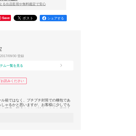
による出品監視や無料鑑定で安心
Save
シェアする
7
2017/09/30 登録
テム一覧を見る
ずお読みください
ール箱ではなく、プチプチ封筒での梱包であ
っしゃるかと思いますが、お客様に少しでも
でも環境に配慮するため以上のような発送方
、ご注文をお願いいたします。もし、お箱で
にお申し付けください。