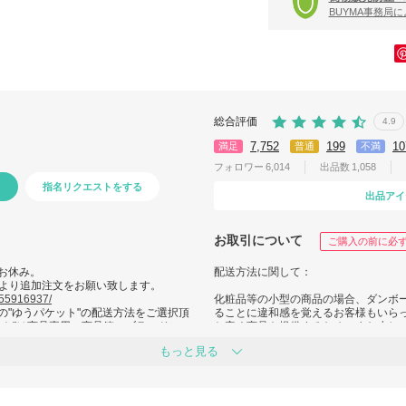
BUYMA事務局
総合評価
4.9
7,752
199
10
満足
普通
不満
フォロワー
6,014
出品数
1,058
指名リクエストをする
出品アイ
お取引について
ご購入の前に必
はお休み。
配送方法に関して：
より追加注文をお願い致します。
/55916937/
化粧品等の小型の商品の場合、ダンボ
の"ゆうパケット"の配送方法をご選択頂
ることに違和感を覚えるお客様もいら
ット"は商品専用の商品箱・ブランドショ
お安く商品を提供するため、また少し
。
法を取らせていただいております。
もっと見る
正確な発送地を確認されたい場合、ご
恐れ入りますがあらかじめご了承の上
緊急時には、お客様満足を最優先に考
の発送をご希望の場合には、ご発注時
望の商品をお届け致します。)
緊急発送希望の場合(営業日約3日前後