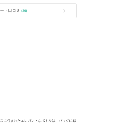
ー・口コミ
(26)
 リップ特集
ラスに包まれたエレガントなボトルは、バッグに忍