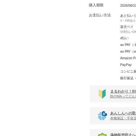
購入期限
2026/08/
お支払い方法
あと払い 
3・6回あ
楽天ペイ
分割払いO
d払い
au PA
au PAY
Amazon P
PayPay
コンビニ
銀行振込
まるわかり！B
BUYMAってど
あんしんへの取
本物保証・不良
偽物販売防止へ