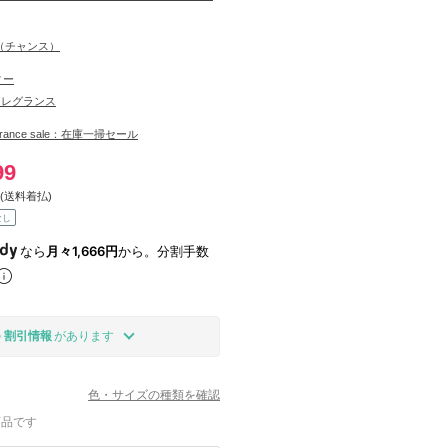
E（チャンス）
ィー
フレグランス
learance sale：在庫一掃セール
99
(送料着払)
なし
なら
月々1,666円
から。分割手数
の
割引情報
があります
色・サイズの種類を確認
商品です