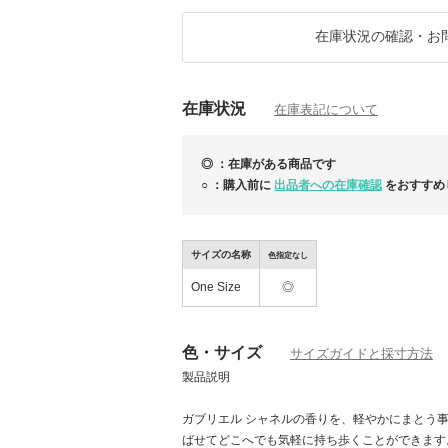
発送)をご希望の場合には、下記よりご注文
https://www.buyma.com/item/94473601/
※BuymaHPに記載されている規約をご一読
在庫状況の確認・お
Dior 早くも胸躍るクリスマスコフレのシーズ
来しました！
在庫状況
在庫表記について
◎ ：在庫がある商品です
○ ：購入前に
出品者への在庫確認
をおすすめ
サイズの名称
色指定なし
One Size
◎
色・サイズ
サイズガイドと採寸方法
製品説明
ガブリエル シャネルの香りを、軽やかにまとう
ばせてどこへでも気軽に持ち歩くことができます