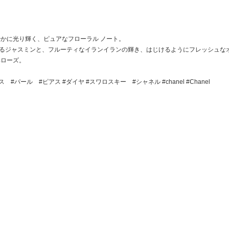
やかに光り輝く、ピュアなフローラル ノート。
るジャスミンと、フルーティなイランイランの輝き、はじけるようにフレッシュなオ
ベローズ。
#パール #ピアス #ダイヤ #スワロスキー #シャネル #chanel #Chanel