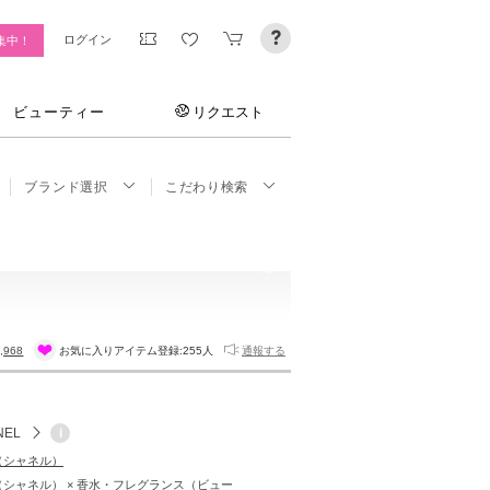
ログイン
集中！
ビューティー
リクエスト
ブランド選択
こだわり検索
,968
お気に入りアイテム登録:
255人
通報する
NEL
i
L（シャネル）
L（シャネル） × 香水・フレグランス（ビュー