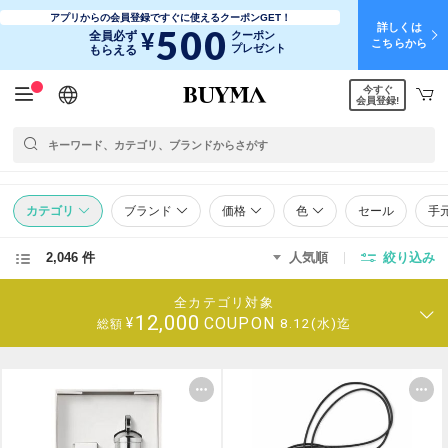
アプリからの会員登録ですぐに使えるクーポンGET！
詳しくは
500
¥
全員必ず
クーポン
こちらから
プレゼント
もらえる
今すぐ
日本語
English
简体中文
繁體中文
会員登録!
カテゴリ
ブランド
価格
色
セール
手
2,046 件
人気順
絞り込み
全カテゴリ対象
12,000
COUPON
¥
8.12(水)迄
総額