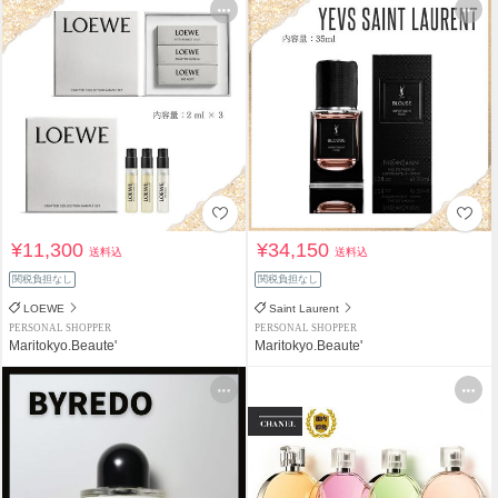
¥11,300
¥34,150
送料込
送料込
関税負担なし
関税負担なし
LOEWE
Saint Laurent
PERSONAL SHOPPER
PERSONAL SHOPPER
Maritokyo.Beaute'
Maritokyo.Beaute'