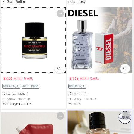
K_Star_Seller
seira_rosy
¥43,850
¥15,800
送料込
送料込
関税負担なし
スピード配送
関税負担なし
Frederic Malle
DIESEL
PERSONAL SHOPPER
PERSONAL SHOPPER
Maritokyo.Beaute'
**mint**