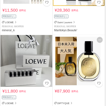
¥11,500
¥28,360
送料込
送料込
関税負担なし
関税負担なし
LOEWE
Saint Laurent
PERSONAL SHOPPER
PERSONAL SHOPPER
mineral_k
Maritokyo.Beaute'
¥11,800
¥87,900
送料込
送料込
関税負担なし
LOEWE
DIPTYQUE