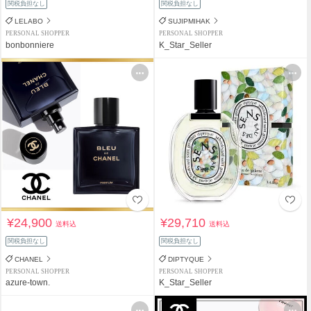
関税負担なし
関税負担なし
LELABO
SUJIPMIHAK
PERSONAL SHOPPER
PERSONAL SHOPPER
bonbonniere
K_Star_Seller
¥24,900
¥29,710
送料込
送料込
関税負担なし
関税負担なし
CHANEL
DIPTYQUE
PERSONAL SHOPPER
PERSONAL SHOPPER
azure-town.
K_Star_Seller