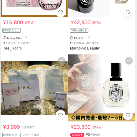
¥16,800
¥42,900
送料込
送料込
関税負担なし
関税負担なし
Jimmy Choo
CHANEL
PERSONAL SHOPPER
PERSONAL SHOPPER
Ree_Room
Maritokyo.Beaute'
¥3,999
¥23,800
+送料着払
送料込
¥27,500
関税負担なし
スピード配送
13%OFF