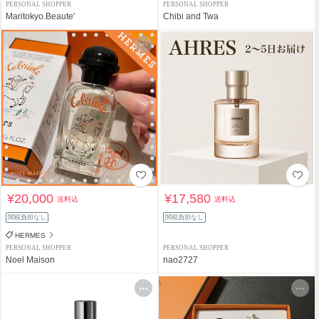
PERSONAL SHOPPER
PERSONAL SHOPPER
Maritokyo.Beaute'
Chibi and Twa
¥20,000
¥17,580
送料込
送料込
関税負担なし
関税負担なし
HERMES
PERSONAL SHOPPER
PERSONAL SHOPPER
Noel Maison
nao2727