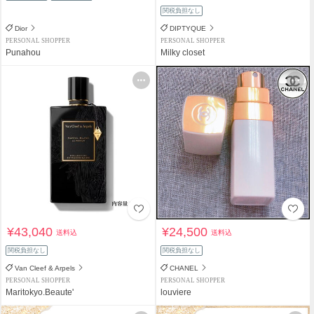
関税負担なし
Dior
DIPTYQUE
PERSONAL SHOPPER
PERSONAL SHOPPER
Punahou
Milky closet
¥43,040
¥24,500
送料込
送料込
関税負担なし
関税負担なし
Van Cleef & Arpels
CHANEL
PERSONAL SHOPPER
PERSONAL SHOPPER
Maritokyo.Beaute'
louviere