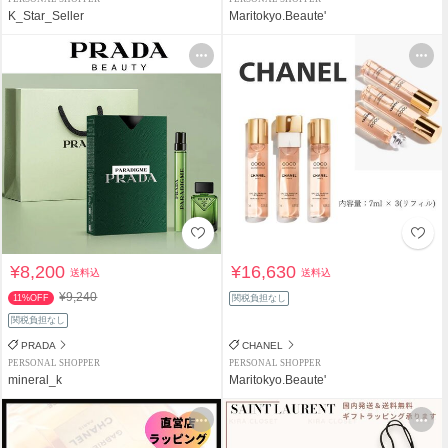
K_Star_Seller
Maritokyo.Beaute'
¥8,200
¥16,630
送料込
送料込
¥9,240
11%OFF
関税負担なし
関税負担なし
PRADA
CHANEL
PERSONAL SHOPPER
PERSONAL SHOPPER
mineral_k
Maritokyo.Beaute'