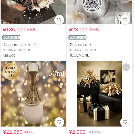
¥185,000
¥23,000
送料込
送料込
関税負担なし
関税負担なし
CHROME HEARTS
DIPTYQUE
PERSONAL SHOPPER
PERSONAL SHOPPER
Kaswool
HEGEMONE
¥22,980
¥2,999
送料込
+送料着払