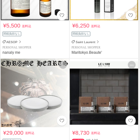
¥5,500
¥6,250
送料込
送料込
関税負担なし
関税負担なし
AESOP
Saint Laurent
PERSONAL SHOPPER
PERSONAL SHOPPER
nanaly me
Maritokyo.Beaute'
¥29,000
¥8,730
送料込
送料込