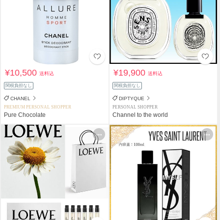
¥10,500
¥19,900
送料込
送料込
関税負担なし
関税負担なし
CHANEL
DIPTYQUE
PREMIUM PERSONAL SHOPPER
PERSONAL SHOPPER
Pure Chocolate
Channel to the world