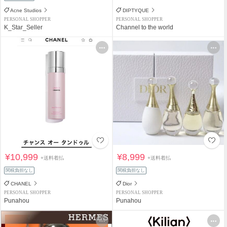
Acne Studios
DIPTYQUE
PERSONAL SHOPPER
PERSONAL SHOPPER
K_Star_Seller
Channel to the world
¥10,999
¥8,999
+送料着払
+送料着払
関税負担なし
関税負担なし
CHANEL
Dior
PERSONAL SHOPPER
PERSONAL SHOPPER
Punahou
Punahou