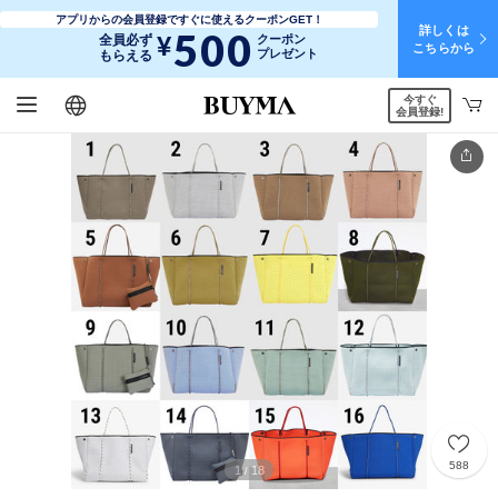
アプリからの会員登録ですぐに使えるクーポンGET！
詳しくは
500
¥
全員必ず
クーポン
こちらから
プレゼント
もらえる
今すぐ
日本語
English
简体中文
繁體中文
会員登録!
588
1
18
/