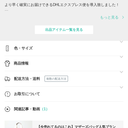
より早く確実にお届けできるDHLエクスプレス便を導入致しました！
◎Adairs アデアーズ-オーストラリア全国に店舗がある人気のファブリ
もっと見る
ックストア☆海外らしいおしゃれなベッドカバーやインテリア小物は一
見の価値あり！
↓↓
出品アイテム一覧を見る
https://www.buyma.com/r/_ADAIRS-
%E3%82%A2%E3%83%87%E3%82%A2%E3%83%BC%E3%82%BA/-
B2215109F1/
色・サイズ
◎State of Escape-ロンハーマン取扱いで大人気のネオプレン素材バッ
グ☆
↓
商品情報
https://www.buyma.com/r/_STATE-
%E3%82%B9%E3%83%86%E3%83%BC%E3%83%88/-
B2215109F1/?br=8143-7139-969
配送方法・送料
複数の配送方法
◎Triangl-新作続々！大人気の水着ブランド☆今年も欲しいデザインが
必ず見つかる！
↓
お取引について
https://www.buyma.com/r/_TRIANGL-トライアングル/-B2215109F1/
◎Nine West -日本でも人気！スタイル良く見えるシューズをお手頃価
関連記事・動画
（1）
格で☆
↓
https://www.buyma.com/r/_NINE-WEST-ナインウエスト/-B2215109/
【今売れてるのはこれ】マザーズバッグ人気ブラン