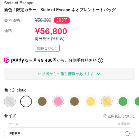
State of Escape
新色！限定カラー State of Escape ネオプレントートバッグ
¥58,300
2%OFF
参考価格
¥56,800
価格
海外発送 (送料込)
関税負担なし
なら
月々9,466円
から。分割手数料無料
出品者からの
割引情報
があります
色：
2. cloud
サイズ
在庫表記について
サイズ
在庫状況
◯
FREE