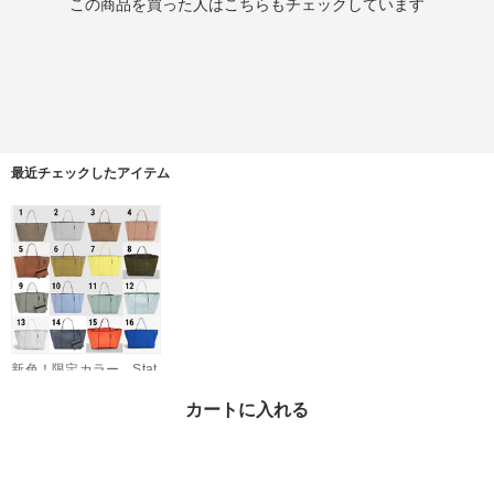
この商品を買った人はこちらもチェックしています
最近チェックしたアイテム
新色！限定カラー Stat
e of Escape ネオプレン
トートバッグ
カートに入れる
¥56,800
2%OFF