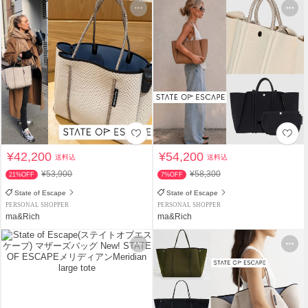
¥42,200
¥54,200
送料込
送料込
¥53,900
¥58,300
21%OFF
7%OFF
State of Escape
State of Escape
PERSONAL SHOPPER
PERSONAL SHOPPER
ma&Rich
ma&Rich