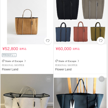
¥52,800
¥60,000
送料込
送料込
関税負担なし
State of Escape
State of Escape
PERSONAL SHOPPER
PERSONAL SHOPPER
Flower Land
Flower Land