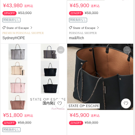
¥43,980
¥45,900
送料込
送料込
¥53,900
¥58,300
18%OFF
21%OFF
関税負担なし
関税負担なし
State of Escape
State of Escape
PREMIUM PERSONAL SHOPPER
PERSONAL SHOPPER
SydneyHOPE
ma&Rich
¥51,800
¥45,900
送料込
送料込
¥58,300
¥58,300
11%OFF
21%OFF
関税負担なし