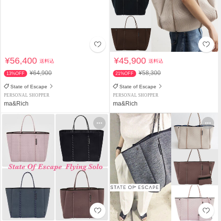
¥56,400
¥45,900
送料込
送料込
¥64,900
¥58,300
13%OFF
21%OFF
State of Escape
State of Escape
PERSONAL SHOPPER
PERSONAL SHOPPER
ma&Rich
ma&Rich