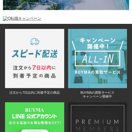
注文から7日以内に到着予定の商品
BUYMAの買取サービス
キャンペーン開催中