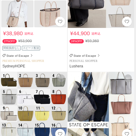
¥38,980
¥44,900
送料込
送料込
¥53,900
¥59,360
27%OFF
24%OFF
関税負担なし
スピード配送
State of Escape
State of Escape
PREMIUM PERSONAL SHOPPER
PERSONAL SHOPPER
SydneyHOPE
Lushera