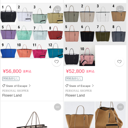
¥56,800
¥52,800
送料込
送料込
関税負担なし
関税負担なし
State of Escape
State of Escape
PERSONAL SHOPPER
PERSONAL SHOPPER
Flower Land
Flower Land