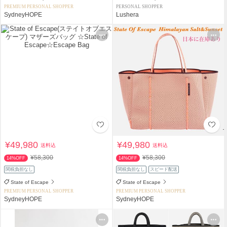
PREMIUM PERSONAL SHOPPER
PERSONAL SHOPPER
SydneyHOPE
Lushera
¥49,980
¥49,980
送料込
送料込
¥58,300
¥58,300
14%OFF
14%OFF
関税負担なし
関税負担なし
スピード配送
State of Escape
State of Escape
PREMIUM PERSONAL SHOPPER
PREMIUM PERSONAL SHOPPER
SydneyHOPE
SydneyHOPE