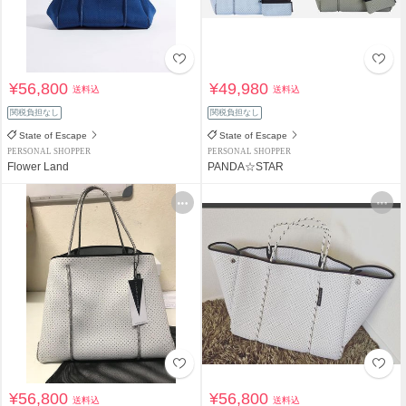
¥56,800
¥49,980
送料込
送料込
関税負担なし
関税負担なし
State of Escape
State of Escape
PERSONAL SHOPPER
PERSONAL SHOPPER
Flower Land
PANDA☆STAR
¥56,800
¥56,800
送料込
送料込