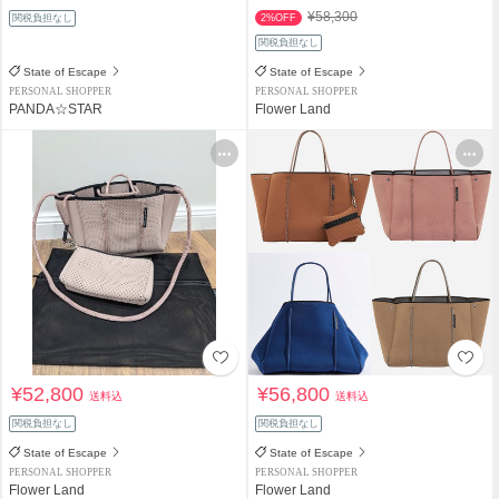
¥58,300
関税負担なし
2%OFF
関税負担なし
State of Escape
State of Escape
PERSONAL SHOPPER
PERSONAL SHOPPER
PANDA☆STAR
Flower Land
¥52,800
¥56,800
送料込
送料込
関税負担なし
関税負担なし
State of Escape
State of Escape
PERSONAL SHOPPER
PERSONAL SHOPPER
Flower Land
Flower Land