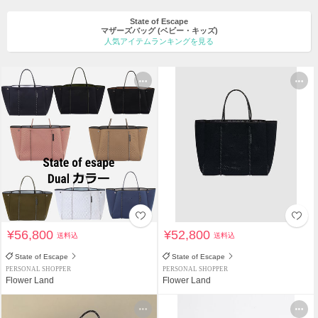
State of Escape
マザーズバッグ
(ベビー・キッズ)
人気アイテムランキングを見る
¥56,800
¥52,800
送料込
送料込
State of Escape
State of Escape
PERSONAL SHOPPER
PERSONAL SHOPPER
Flower Land
Flower Land