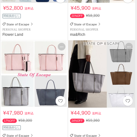
¥52,800
¥45,900
送料込
送料込
¥58,300
関税負担なし
21%OFF
State of Escape
State of Escape
PERSONAL SHOPPER
PERSONAL SHOPPER
Flower Land
ma&Rich
¥47,980
¥44,900
送料込
送料込
¥58,300
¥59,360
17%OFF
24%OFF
関税負担なし
State of Escape
State of Escape